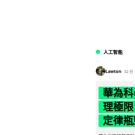
人工智能
Lawton
32 分
華為科學
理極限
定律瓶