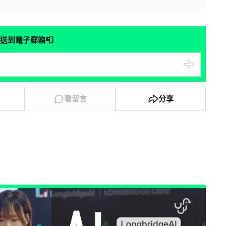
📮
送到電子郵箱
看留言
分享