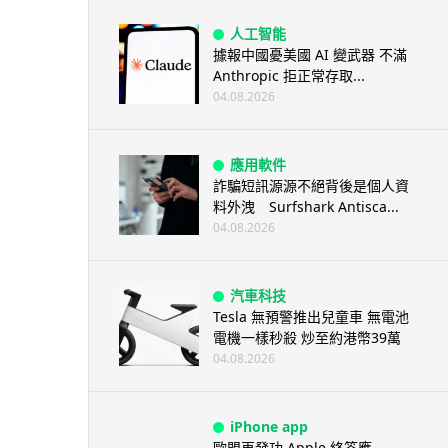
人工智能
據報中國憂美國 AI 變武器 不滿
Anthropic 拒正常存取...
04.08.2026
應用軟件
詐騙短訊源源不絕背後是個人資
料外洩 Surfshark Antisca...
04.08.2026
汽車科技
Tesla 無預警推出兒童車 無電池
電機一樣秒殺 炒至約港幣39萬
04.08.2026
iPhone app
歐盟再發功 Apple 終答應