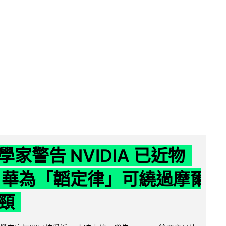
家警告 NVIDIA 已近物
 華為「韜定律」可繞過摩爾
頸