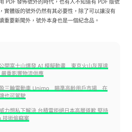
 PDF 發佈號外的時代，也有人不知道有 PDF 版號
，實體版的號外仍然有其必要性，除了可以讓沒有
讀重要新聞外，號外本身也是一個紀念品。
公開富士山爆發 AI 模擬動畫 東京火山灰厚達
米 嚴重影響物流供應
盈三輪電動車 Unimo 瞄準高齡用戶市場 在
牌也可駕駛
威力想私下解決 台積電拒絕日本高層道歉 堅持
m 技術偷竊案