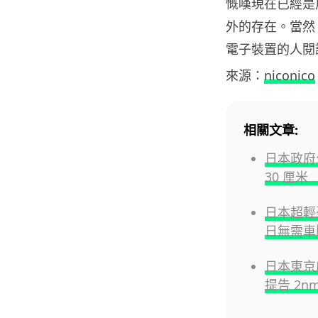
慨嘆現在已經是用
外的存在。當然
電子裝置的人閱
來源：
niconico
相關文章:
日本政府
30 厘
日本超輕
日無需車
日本東京
提告 2n