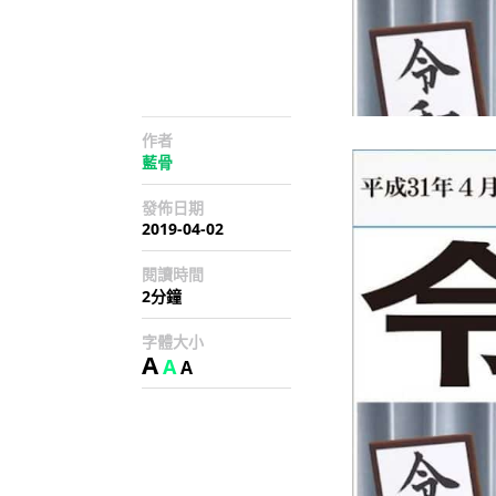
作者
藍骨
發佈日期
2019-04-02
閱讀時間
2分鐘
字體大小
A
A
A