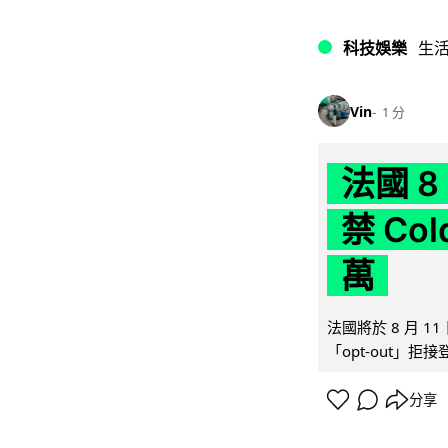
科技娛樂
生
Vin
1 分
法國 8
禁 Co
萬
法國將於 8 月 
「opt-out」拒
分享