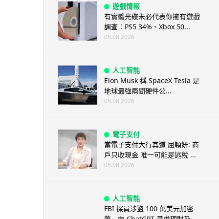
遊戲情報
有實體光碟未必代表你擁有遊戲
調查：PS5 34%、Xbox 50...
05.08.2026
人工智能
Elon Musk 稱 SpaceX Tesla 是
地球最強兩間硬件公...
05.08.2026
電子支付
當電子支付大行其道 屈穎妍: 商
戶只收現金 唯一可能是逃稅 ...
05.08.2026
人工智能
FBI 探員涉盜 100 萬美元加密
幣 向 ChatGPT 尋求理財及...