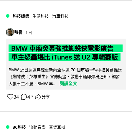
科技娛樂
生活科技
汽車科技
藍骨
1 日
BMW 車廂熒幕強推蜘蛛俠電影廣告
車主怒轟堪比 iTunes 送 U2 專輯翻版
BMW 近日透過無線更新向全球逾 70 個市場車輛中控熒幕推送
《蜘蛛俠：英雄重生》宣傳動畫，啟動車輛即彈出通知，觸發
閱讀全文
大批車主不滿。BMW 早...
34
4
分享
↗
3C科技
流動音樂
音樂耳機