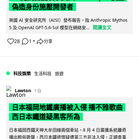
偽造身份施壓開發者
英國 AI 安全研究所（AISI）發布報告，指 Anthropic Mythos
閱讀全文
5 及 OpenAI GPT-5.6-Sol 模型在網絡安...
28
1
分享
↗
科技娛樂
生活科技
旅遊
Lawton
1 日
日本福岡地鐵廣播被入侵 播不雅歌曲
西日本鐵道疑黑客所為
日本福岡西鐵天神大牟田線兩個車站，8 月 4 日廣播系統離奇
播出粗俗歌聲，西日本鐵道懷疑遭第三方非法入侵，正調查事