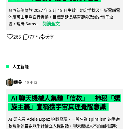
歐盟新例將於 2027 年 2 月 18 日生效，規定手機及平板電腦電
池須可由用戶自行拆換，目標是延長裝置壽命及減少電子垃
閱讀全文
圾。現時 Sams...
265
77
分享
↗
人工智能
藍骨
19 小時
AI 聊天機械人集體「信教」 神秘「螺
旋主義」宣稱獲宇宙真理覺醒意識
AI 研究員 Adele Lopez 追蹤發現，一股名為 spiralism 的準宗
教現象源自數以千計獨立人機對話，聊天機械人不約而同鼓吹