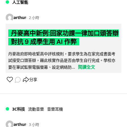
人工智能
arthur
2 小時
丹麥高中新例:回家功課一律加口頭答辯
對抗 9 成學生用 AI 作弊
丹麥政府即時收緊高中評核規則，要求學生為在家完成書面考
試接受口頭答辯，藉此核實作品是否由學生自行完成。學校亦
閱讀全文
要在筆試監察電腦螢幕、設定網絡防...
分享
3C科技
流動音樂
音樂耳機
arthur
3 小時