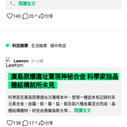
閱讀全文
「...
140
20
分享
↗
科技娛樂
生活娛樂
城中熱話
Lawton
21 小時
廣島原爆遺址驚現神秘合金 科學家指晶
體結構前所未見
科學家在廣島原爆遺址沙灘樣本中，發現一種從未有記錄的多
元素合金，由鐵、鉻、鎳、錳、鉬及鋁六種金屬混合而成，晶
閱讀全文
體結構獨特。研究由佛羅倫斯大學...
138
17
分享
↗