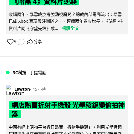
《暗黑 4》資料片逆襲
收購兩年，暴雪終於擺脫動視魔咒？總裁內部電郵流出：暴雪
已成 Xbox 表現最好團隊之一，連續兩年營收增長。《暗黑 4》
閱讀全文
資料片同《守望先鋒》成...
9
分享
3C科技
手提電話
Lawton
15 小時
網店熱賣折射手機殼 光學稜鏡變偷拍神
器
中國有網上購物平台近日熱賣「折射手機殼」，利用光學稜鏡
原理讓手機在熒幕關閉狀態下亦能側面偷拍，賣家更以暗示字