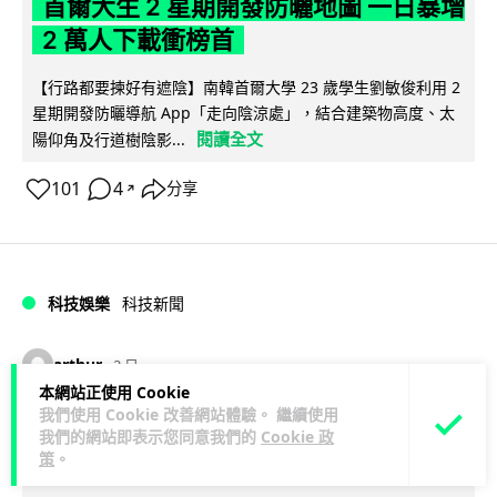
首爾大生 2 星期開發防曬地圖 一日暴增
2 萬人下載衝榜首
【行路都要揀好有遮陰】南韓首爾大學 23 歲學生劉敏俊利用 2
星期開發防曬導航 App「走向陰涼處」，結合建築物高度、太
閱讀全文
陽仰角及行道樹陰影...
101
4
分享
↗
科技娛樂
科技新聞
arthur
2 日
本網站正使用 Cookie
我們使用 Cookie 改善網站體驗。 繼續使用
冷氣 24 小時長開電費更平？內地網民
我們的網站即表示您同意我們的
Cookie 政
自測結果兩極 專家拆解慳電邏輯
策
。