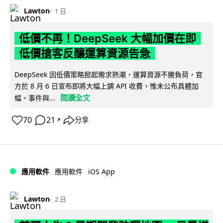
Lawton
1 日
低價不再！DeepSeek 大幅加價在即
低價搶客反釀運算資源告急
DeepSeek 因低價策略掀起需求熱潮，運算資源不勝負荷，官
方於 8 月 6 日宣布即將大幅上調 API 收費，惟未公布具體加
閱讀全文
幅。事件與...
70
21
分享
↗
iOS App
應用軟件
應用軟件
Lawton
2 日