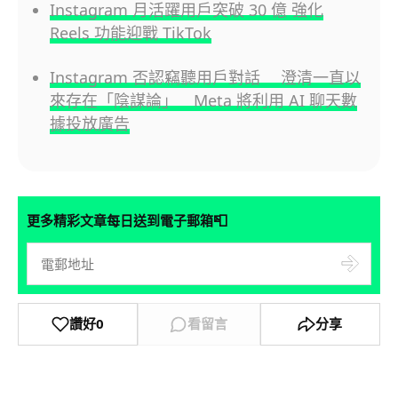
Instagram 月活躍用戶突破 30 億 強化
Reels 功能迎戰 TikTok
Instagram 否認竊聽用戶對話 澄清一直以
來存在「陰謀論」 Meta 將利用 AI 聊天數
據投放廣告
📮
更多精彩文章每日送到電子郵箱
讚好
0
看留言
分享