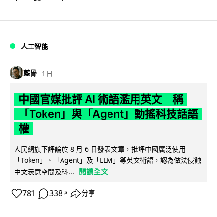
人工智能
藍骨
1 日
中國官媒批評 AI 術語濫用英文 稱
「Token」與「Agent」動搖科技話語
權
人民網旗下評論於 8 月 6 日發表文章，批評中國廣泛使用
「Token」、「Agent」及「LLM」等英文術語，認為做法侵蝕
閱讀全文
中文表意空間及科...
781
338
分享
↗