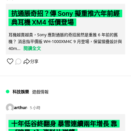
抗通脹奇招？傳 Sony 擬重推六年前經
典耳機 XM4 低價登場
耳機越賣越貴，Sony 應對通脹的奇招居然是重推 6 年前的舊
機？ 消息指平價版 WH-1000XM4C 9 月登場，保留摺疊設計與
閱讀全文
40m...
分享
科技娛樂
遊戲情報
arthur
5 小時
十年低谷終翻身 暴雪連續兩年增長 靠