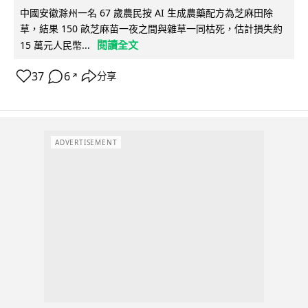
中國安徽滁州一名 67 歲農民按 AI 生成農藥配方為芝麻田除
草，結果 150 畝芝麻苗一夜之間與雜草一同枯死，估計損失約
閱讀全文
15 萬元人民幣...
37
6
分享
↗
ADVERTISEMENT