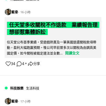
藍骨
16 小時
任天堂多收關稅不作退款 業績報告理
想卻惹集體訴訟
任天堂公布首季業績，受遊戲熱賣及一筆美國退還關稅款項帶
動，盈利大幅跑贏預期。惟公司早前曾多次以關稅為由調高美
閱讀全文
國定價，如今關稅被裁定違法並全數...
34
4
分享
↗
科技娛樂
生活科技
藍骨
17 小時