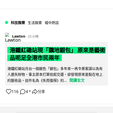
科技娛樂
生活娛樂
城中熱話
Lawton
23 小時
港鐵紅磡站現「黐地銀包」 原來是藝術
品呃足全港市民兩年
港鐵紅磡站月台一個銀色「銀包」多年來一再令乘客誤以為有
人遺失財物，事主原本打算拾起交還，卻發現原來是黏在地上
閱讀全文
的藝術品。這件名為《失而復得》的...
116
4
分享
↗