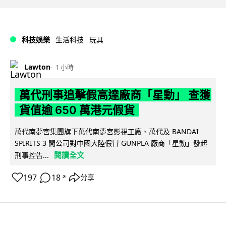
科技娛樂
生活科技
玩具
Lawton
1 小時
萬代刑事追擊假高達廠商「星動」 查獲
貨值逾 650 萬港元假貨
萬代南夢宮集團旗下萬代南夢宮影視工廠、萬代及 BANDAI
SPIRITS 3 間公司對中國大陸假冒 GUNPLA 廠商「星動」發起
閱讀全文
刑事控告...
197
18
分享
↗