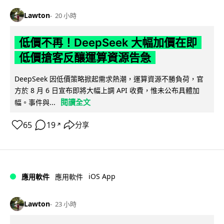
Lawton
20 小時
低價不再！DeepSeek 大幅加價在即
低價搶客反釀運算資源告急
DeepSeek 因低價策略掀起需求熱潮，運算資源不勝負荷，官
方於 8 月 6 日宣布即將大幅上調 API 收費，惟未公布具體加
閱讀全文
幅。事件與...
65
19
分享
↗
iOS App
應用軟件
應用軟件
Lawton
23 小時