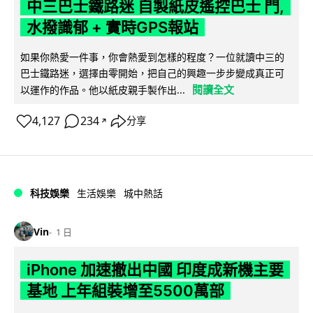
中三巴士鐵路迷 自製紙皮遙控巴士 門,
水撥識郁 + 實時GPS報站
如果你熱愛一件事，你會熱愛到怎樣的程度？一位就讀中三的
巴士鐵路迷，選擇由零開始，把自己的興趣一步步變成真正可
閱讀全文
以運作的作品。他以紙皮親手製作出...
4,127
234
分享
↗
科技娛樂
生活娛樂
城中熱話
Vin
1 日
iPhone 加速撤出中國 印度成新機主要
基地 上年組裝增至5500萬部