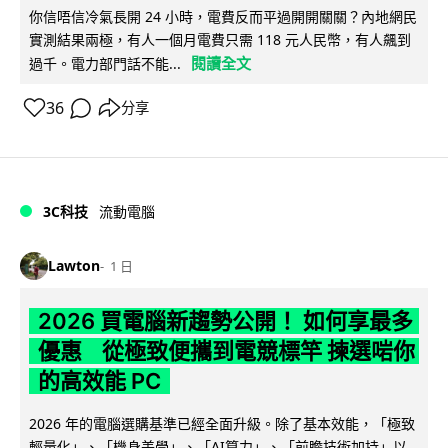
你信唔信冷氣長開 24 小時，電費反而平過開開關關？內地網民
實測結果兩極，有人一個月電費只需 118 元人民幣，有人飆到
閱讀全文
過千。電力部門話不能...
36
分享
3C科技
流動電腦
Lawton
1 日
2026 買電腦新趨勢公開！ 如何享最多
優惠 從極致便攜到電競標竿 揀選啱你
的高效能 PC
2026 年的電腦選購基準已經全面升級。除了基本效能，「極致
輕量化」、「機身美學」、「AI算力」、「前瞻技術加持」以