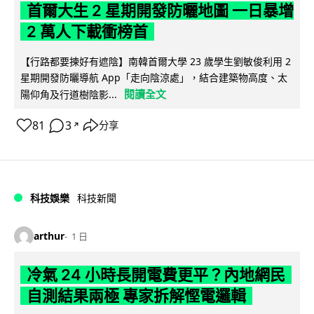
首爾大生 2 星期開發防曬地圖 一日暴增
2 萬人下載衝榜首
【行路都要揀好有遮陰】南韓首爾大學 23 歲學生劉敏俊利用 2
星期開發防曬導航 App「走向陰涼處」，結合建築物高度、太
閱讀全文
陽仰角及行道樹陰影...
81
3
分享
↗
科技娛樂
科技新聞
arthur
1 日
冷氣 24 小時長開電費更平？內地網民
自測結果兩極 專家拆解慳電邏輯