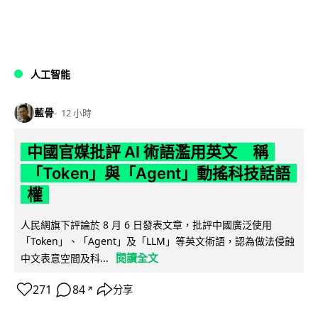
人工智能
藍骨
12 小時
中國官媒批評 AI 術語濫用英文 稱
「Token」與「Agent」動搖科技話語
權
人民網旗下評論於 8 月 6 日發表文章，批評中國廣泛使用
「Token」、「Agent」及「LLM」等英文術語，認為做法侵蝕
閱讀全文
中文表意空間及科...
271
84
分享
↗