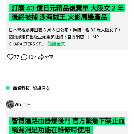
訂購 43 億日元精品後棄單 大阪女 2 年
後終被捕 涉海賊王,火影周邊產品
日本警視廳神田署 8 月 6 日公布，拘捕一名 32 歲大阪女子，
指她涉嫌在出版巨頭集英社旗下官方網店「JUMP
閱讀全文
CHARACTERS ST...
77
10
分享
↗
商業科技
資訊保安
Vin
1 日
智博通路由器爆後門 官方緊急下架止血
稱漏洞是功能在維修時使用