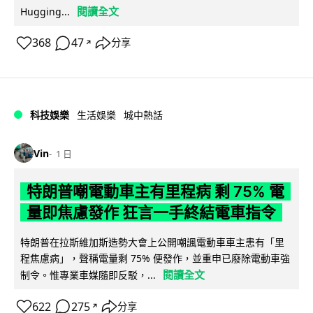
閱讀全文
Hugging...
368
47
分享
↗
科技娛樂
生活娛樂
城中熱話
Vin
1 日
特朗普嘲電動車主有里程病 剩 75% 電
量即焦慮發作 狂言一手終結電車指令
特朗普在拉斯維加斯造勢大會上公開嘲諷電動車車主患有「里
程焦慮病」，聲稱電量剩 75% 便發作，並重申已廢除電動車強
閱讀全文
制令。惟專業車媒隨即反駁，...
622
275
分享
↗