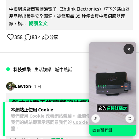
中國網通廠商智博通電子（Zbtlink Electronics）旗下的路由器
產品爆出嚴重安全漏洞，被發現每 35 秒便會與中國伺服器連
閱讀全文
線，旗...
358
83
分享
↗
×
科技娛樂
生活娛樂
城中熱話
Lawton
1 日
熊本地震手術室驚魂片瘋傳 醫護保護病
本網站正使用 Cookie
人、逃生門 網民讚值得尊敬
我們使用 Cookie 改善網站體驗。 繼續使用
🎵
⛶
我們的網站即表示您同意我們的
Cookie 政
熊本縣 7 月 28 日發生 7.1 級地震，熊本綜合醫院手術室鏡頭拍
策
。
📖 詳細評測
→
下地震一刻，醫護人員臨危不亂保護病人，更馬上開逃生門確