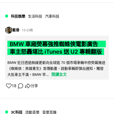
科技娛樂
生活科技
汽車科技
藍骨
13 小時
BMW 車廂熒幕強推蜘蛛俠電影廣告
車主怒轟堪比 iTunes 送 U2 專輯翻版
BMW 近日透過無線更新向全球逾 70 個市場車輛中控熒幕推送
《蜘蛛俠：英雄重生》宣傳動畫，啟動車輛即彈出通知，觸發
閱讀全文
大批車主不滿。BMW 早...
18
分享
3C科技
流動音樂
音樂耳機