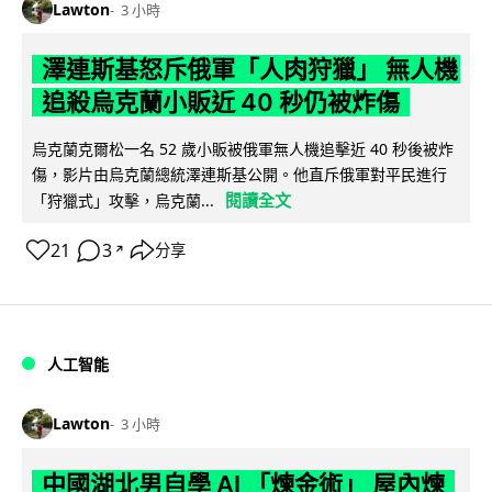
Lawton
3 小時
澤連斯基怒斥俄軍「人肉狩獵」 無人機
追殺烏克蘭小販近 40 秒仍被炸傷
烏克蘭克爾松一名 52 歲小販被俄軍無人機追擊近 40 秒後被炸
傷，影片由烏克蘭總統澤連斯基公開。他直斥俄軍對平民進行
閱讀全文
「狩獵式」攻擊，烏克蘭...
21
3
分享
↗
人工智能
Lawton
3 小時
中國湖北男自學 AI 「煉金術」 屋內煉