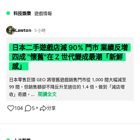
科技娛樂
遊戲情報
Lawton
5 小時
日本二手遊戲店減 90% 門市 業績反增
四成 "懷舊"在 Z 世代變成最潮「新鮮
感」
日本零售巨頭 GEO 將懷舊遊戲銷售門市從 1,000 間大幅減至
99 間，但銷售額卻不降反升至過往的 1.4 倍。做到「減店增
閱讀全文
收」奇蹟，...
104
5
分享
↗