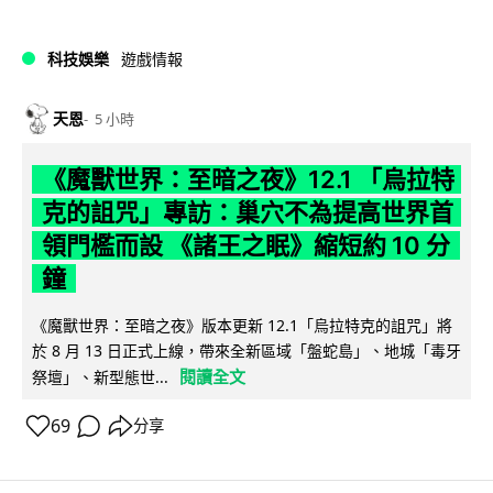
科技娛樂
遊戲情報
天恩
5 小時
《魔獸世界：至暗之夜》12.1 「烏拉特
克的詛咒」專訪：巢穴不為提高世界首
領門檻而設 《諸王之眠》縮短約 10 分
鐘
《魔獸世界：至暗之夜》版本更新 12.1「烏拉特克的詛咒」將
於 8 月 13 日正式上線，帶來全新區域「盤蛇島」、地城「毒牙
閱讀全文
祭壇」、新型態世...
69
分享