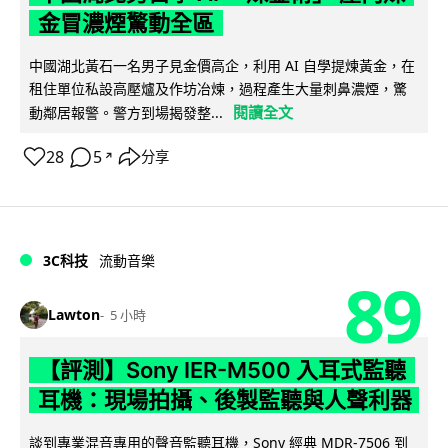
金冒濃煙驚動全區
中國湖北黃石一名男子見金價高企，利用 AI 自學提煉黃金，在
租住單位私設高壓爐及作坊冶煉，過程產生大量刺鼻濃煙，驚
閱讀全文
動鄰居報警。警方到場揭發整...
28
5
分享
↗
3C科技
流動音樂
89
Lawton
5 小時
【評測】Sony IER-M500 入耳式監聽
耳機：現場拍攝、後製監聽與人聲利器
談到專業混音專用的聲音監聽耳機，Sony 經典 MDR-7506 到