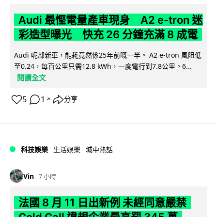
Audi 最慳電量產車現身 A2 e-tron 迷
彩造型曝光 快充 26 分鐘充滿 8 成電
Audi 呢部新車，能耗竟然係25年前嘅一半。 A2 e-tron 風阻低
至0.24，每百公里只需12.8 kWh，一度電行到7.8公里。6...
閱讀全文
5
1
分享
↗
科技娛樂
生活娛樂
城中熱話
Vin
7 小時
法國 8 月 11 日出新例 未經同意嚴禁