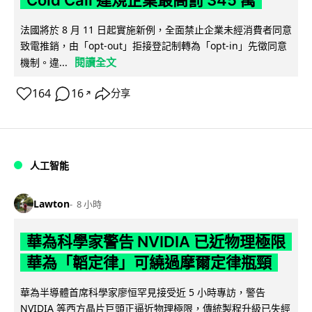
Cold Call 違規企業最高罰 345 萬
法國將於 8 月 11 日起實施新例，全面禁止企業未經消費者同意
致電推銷，由「opt-out」拒接登記制轉為「opt-in」先徵同意
閱讀全文
機制。違...
164
16
分享
↗
人工智能
Lawton
8 小時
華為科學家警告 NVIDIA 已近物理極限
華為「韜定律」可繞過摩爾定律瓶頸
華為半導體首席科學家廖恒罕見接受近 5 小時專訪，警告
NVIDIA 等西方晶片巨頭正逼近物理極限，傳統製程升級已失經