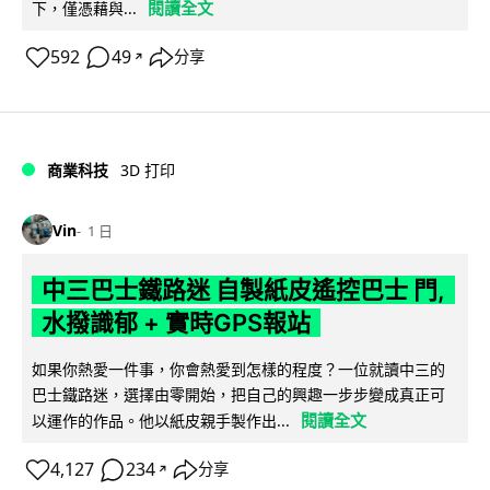
閱讀全文
下，僅憑藉與...
592
49
分享
↗
商業科技
3D 打印
Vin
1 日
中三巴士鐵路迷 自製紙皮遙控巴士 門,
水撥識郁 + 實時GPS報站
如果你熱愛一件事，你會熱愛到怎樣的程度？一位就讀中三的
巴士鐵路迷，選擇由零開始，把自己的興趣一步步變成真正可
閱讀全文
以運作的作品。他以紙皮親手製作出...
4,127
234
分享
↗