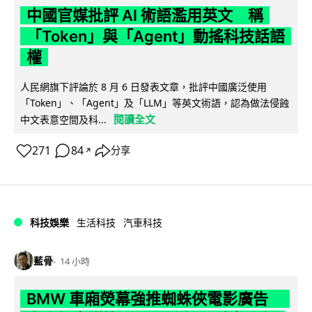
中國官媒批評 AI 術語濫用英文 稱
「Token」與「Agent」動搖科技話語
權
人民網旗下評論於 8 月 6 日發表文章，批評中國廣泛使用
「Token」、「Agent」及「LLM」等英文術語，認為做法侵蝕
閱讀全文
中文表意空間及科...
271
84
分享
↗
科技娛樂
生活科技
汽車科技
藍骨
14 小時
BMW 車廂熒幕強推蜘蛛俠電影廣告