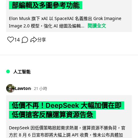
部編輯及多圖參考功能
Elon Musk 旗下 xAI 以 SpaceXAI 名義推出 Grok Imagine
閱讀全文
Image 2.0 模型，強化 AI 繪圖及編輯...
14
分享
人工智能
Lawton
21 小時
低價不再！DeepSeek 大幅加價在即
低價搶客反釀運算資源告急
DeepSeek 因低價策略掀起需求熱潮，運算資源不勝負荷，官
方於 8 月 6 日宣布即將大幅上調 API 收費，惟未公布具體加