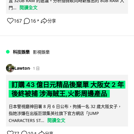
置 32GB RAM 的建議。分析指微軟同時新推出的 8GB RAM 入
閱讀全文
門...
167
16
分享
↗
科技娛樂
影視娛樂
Lawton
1 日
訂購 43 億日元精品後棄單 大阪女 2 年
後終被捕 涉海賊王,火影周邊產品
日本警視廳神田署 8 月 6 日公布，拘捕一名 32 歲大阪女子，
指她涉嫌在出版巨頭集英社旗下官方網店「JUMP
閱讀全文
CHARACTERS ST...
77
10
分享
↗