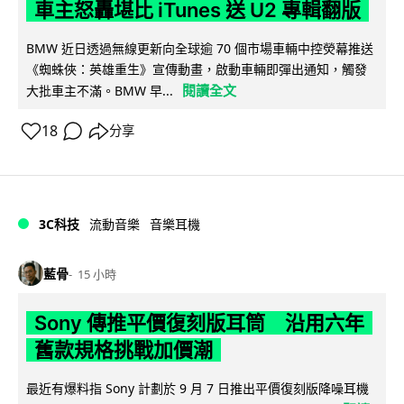
車主怒轟堪比 iTunes 送 U2 專輯翻版
BMW 近日透過無線更新向全球逾 70 個市場車輛中控熒幕推送
《蜘蛛俠：英雄重生》宣傳動畫，啟動車輛即彈出通知，觸發
閱讀全文
大批車主不滿。BMW 早...
18
分享
3C科技
流動音樂
音樂耳機
藍骨
15 小時
Sony 傳推平價復刻版耳筒 沿用六年
舊款規格挑戰加價潮
最近有爆料指 Sony 計劃於 9 月 7 日推出平價復刻版降噪耳機