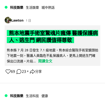
科技娛樂
生活娛樂
城中熱話
Lawton
1 日
熊本地震手術室驚魂片瘋傳 醫護保護病
人、逃生門 網民讚值得尊敬
熊本縣 7 月 28 日發生 7.1 級地震，熊本綜合醫院手術室鏡頭拍
下地震一刻，醫護人員臨危不亂保護病人，更馬上開逃生門確
閱讀全文
保出口流通。片段...
69
23
分享
↗
科技娛樂
生活科技
健康