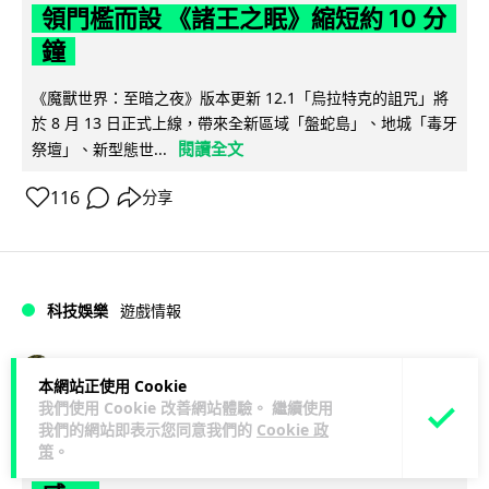
領門檻而設 《諸王之眠》縮短約 10 分
鐘
《魔獸世界：至暗之夜》版本更新 12.1「烏拉特克的詛咒」將
於 8 月 13 日正式上線，帶來全新區域「盤蛇島」、地城「毒牙
閱讀全文
祭壇」、新型態世...
116
分享
科技娛樂
遊戲情報
Lawton
2 日
本網站正使用 Cookie
我們使用 Cookie 改善網站體驗。 繼續使用
日本二手遊戲店減 90% 門市 業績反增
我們的網站即表示您同意我們的
Cookie 政
策
。
四成 "懷舊"在 Z 世代變成最潮「新鮮