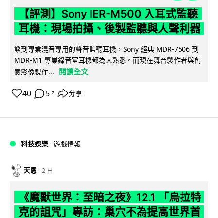
【評測】Sony IER-M500 入耳式監聽
耳機：現場拍攝、後製監聽與人聲利器
談到專業混音專用的聲音監聽耳機，Sony 經典 MDR-7506 到
MDR-M1 專業錄音室耳機都為人熟悉。而現在舞台製作者與創
閱讀全文
意影像製作...
40
5
分享
↗
科技娛樂
遊戲情報
天恩
2 日
《魔獸世界：至暗之夜》12.1 「烏拉特
克的詛咒」專訪：巢穴不為提高世界首