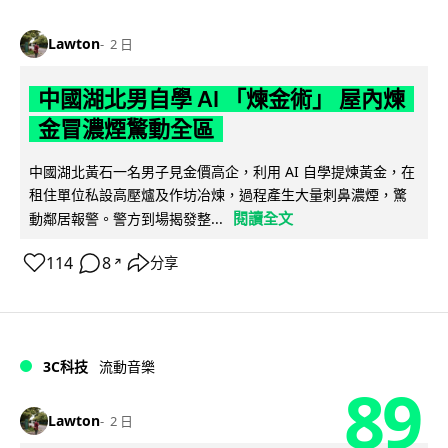
Lawton
2 日
中國湖北男自學 AI 「煉金術」 屋內煉
金冒濃煙驚動全區
中國湖北黃石一名男子見金價高企，利用 AI 自學提煉黃金，在
租住單位私設高壓爐及作坊冶煉，過程產生大量刺鼻濃煙，驚
閱讀全文
動鄰居報警。警方到場揭發整...
114
8
分享
↗
3C科技
流動音樂
89
Lawton
2 日