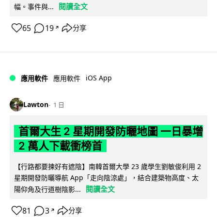
閱讀全文
幅。事件與...
65
19
分享
↗
iOS App
應用軟件
應用軟件
Lawton
1 日
首爾大生 2 星期開發防曬地圖 一日暴增
2 萬人下載衝榜首
【行路都要揀好有遮陰】南韓首爾大學 23 歲學生劉敏俊利用 2
星期開發防曬導航 App「走向陰涼處」，結合建築物高度、太
閱讀全文
陽仰角及行道樹陰影...
81
3
分享
↗