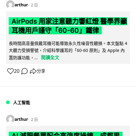
arthur
2 日
AirPods 用家注意聽力響紅燈 醫學界籲
耳機用戶謹守「60-60」鐵律
長時間高音量佩戴耳機可能導致永久性噪音性聽損。本文盤點 4
大聽力受損警號，介紹科學護耳的「60-60 原則」及 Apple 內
閱讀全文
置防護功能，...
20
分享
人工智能
arthur
2 日
AI 減肥餐單配合高強度操練 成都男