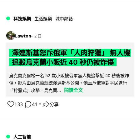
科技娛樂
生活娛樂
城中熱話
Lawton
2 日
澤連斯基怒斥俄軍「人肉狩獵」 無人機
追殺烏克蘭小販近 40 秒仍被炸傷
烏克蘭克爾松一名 52 歲小販被俄軍無人機追擊近 40 秒後被炸
傷，影片由烏克蘭總統澤連斯基公開。他直斥俄軍對平民進行
閱讀全文
「狩獵式」攻擊，烏克蘭...
133
41
分享
↗
人工智能