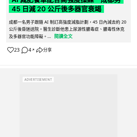
45 日減 20 公斤後多器官衰竭
成都一名男子跟隨 AI 制訂高強度減脂計劃，45 日內減去約 20
公斤後昏迷送院。醫生診斷他患上尿源性膿毒症、膿毒性休克
閱讀全文
及多器官功能障礙。...
23
4
分享
↗
ADVERTISEMENT