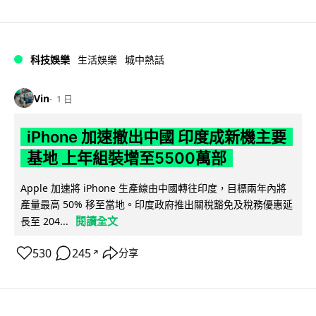
科技娛樂
生活娛樂
城中熱話
Vin
1 日
iPhone 加速撤出中國 印度成新機主要
基地 上年組裝增至5500萬部
Apple 加速將 iPhone 生產線由中國轉往印度，目標兩年內將
產量最高 50% 移至當地。印度政府推出關稅豁免及稅務優惠延
閱讀全文
長至 204...
530
245
分享
↗