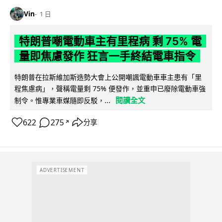
Vin
1 日
特朗普嘲電動車主有里程病 剩 75% 電
量即焦慮發作 狂言一手終結電車指令
特朗普在拉斯維加斯造勢大會上公開嘲諷電動車車主患有「里
程焦慮病」，聲稱電量剩 75% 便發作，並重申已廢除電動車強
閱讀全文
制令。惟專業車媒隨即反駁，...
622
275
分享
↗
ADVERTISEMENT