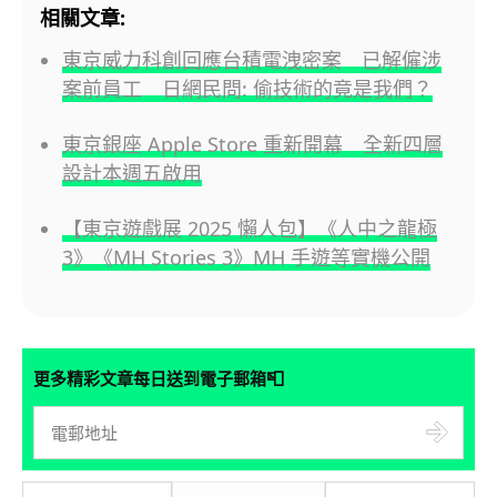
相關文章:
東京威力科創回應台積電洩密案 已解僱涉
案前員工 日網民問: 偷技術的竟是我們？
東京銀座 Apple Store 重新開幕 全新四層
設計本週五啟用
【東京遊戲展 2025 懶人包】《人中之龍極
3》《MH Stories 3》MH 手遊等實機公開
📮
更多精彩文章每日送到電子郵箱