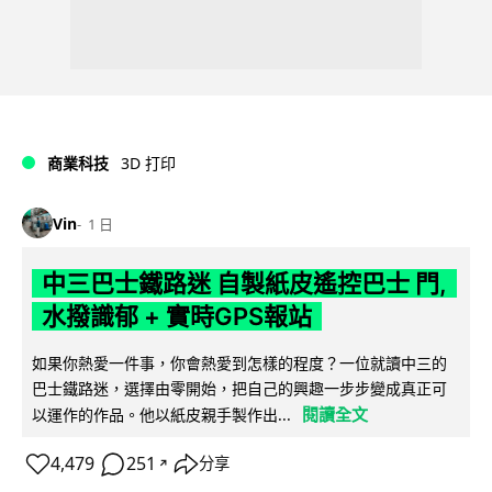
商業科技
3D 打印
Vin
1 日
中三巴士鐵路迷 自製紙皮遙控巴士 門,
水撥識郁 + 實時GPS報站
如果你熱愛一件事，你會熱愛到怎樣的程度？一位就讀中三的
巴士鐵路迷，選擇由零開始，把自己的興趣一步步變成真正可
閱讀全文
以運作的作品。他以紙皮親手製作出...
4,479
251
分享
↗