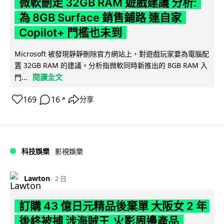
微軟刪走 32GB RAM 遊戲建議 分析:
為 8GB Surface 銷售鋪路 連自家
Copilot+ 門檻也未到
Microsoft 被發現靜靜刪除官方網站上，對遊戲玩家要為電腦配
置 32GB RAM 的建議。分析指微軟同時新推出的 8GB RAM 入
閱讀全文
門...
169
16
分享
↗
科技娛樂
影視娛樂
Lawton
2 日
訂購 43 億日元精品後棄單 大阪女 2 年
後終被捕 涉海賊王,火影周邊產品