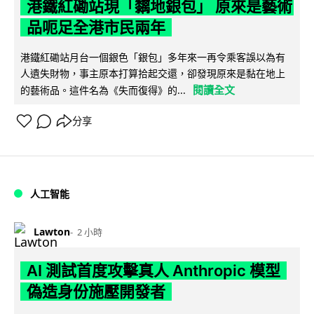
港鐵紅磡站現「黐地銀包」 原來是藝術
品呃足全港市民兩年
港鐵紅磡站月台一個銀色「銀包」多年來一再令乘客誤以為有
人遺失財物，事主原本打算拾起交還，卻發現原來是黏在地上
閱讀全文
的藝術品。這件名為《失而復得》的...
分享
人工智能
Lawton
2 小時
AI 測試首度攻擊真人 Anthropic 模型
偽造身份施壓開發者