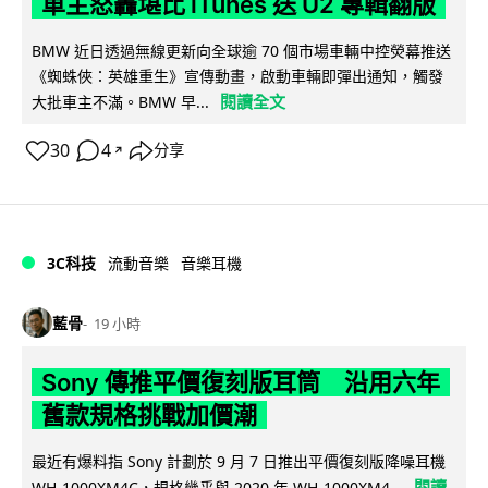
車主怒轟堪比 iTunes 送 U2 專輯翻版
BMW 近日透過無線更新向全球逾 70 個市場車輛中控熒幕推送
《蜘蛛俠：英雄重生》宣傳動畫，啟動車輛即彈出通知，觸發
閱讀全文
大批車主不滿。BMW 早...
30
4
分享
↗
3C科技
流動音樂
音樂耳機
藍骨
19 小時
Sony 傳推平價復刻版耳筒 沿用六年
舊款規格挑戰加價潮
最近有爆料指 Sony 計劃於 9 月 7 日推出平價復刻版降噪耳機
閱讀
WH-1000XM4C，規格幾乎與 2020 年 WH-1000XM4...