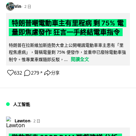
Vin
2 日
特朗普嘲電動車主有里程病 剩 75% 電
量即焦慮發作 狂言一手終結電車指令
特朗普在拉斯維加斯造勢大會上公開嘲諷電動車車主患有「里
程焦慮病」，聲稱電量剩 75% 便發作，並重申已廢除電動車強
閱讀全文
制令。惟專業車媒隨即反駁，...
632
279
分享
↗
人工智能
Lawton
2 日