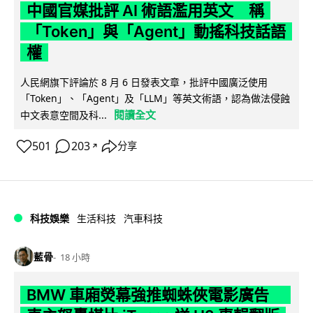
中國官媒批評 AI 術語濫用英文 稱
「Token」與「Agent」動搖科技話語
權
人民網旗下評論於 8 月 6 日發表文章，批評中國廣泛使用
「Token」、「Agent」及「LLM」等英文術語，認為做法侵蝕
閱讀全文
中文表意空間及科...
501
203
分享
↗
科技娛樂
生活科技
汽車科技
藍骨
18 小時
BMW 車廂熒幕強推蜘蛛俠電影廣告