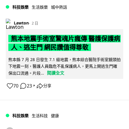
科技娛樂
生活娛樂
城中熱話
Lawton
2 日
熊本地震手術室驚魂片瘋傳 醫護保護病
人、逃生門 網民讚值得尊敬
熊本縣 7 月 28 日發生 7.1 級地震，熊本綜合醫院手術室鏡頭拍
下地震一刻，醫護人員臨危不亂保護病人，更馬上開逃生門確
閱讀全文
保出口流通。片段...
70
23
分享
↗
科技娛樂
生活科技
健康