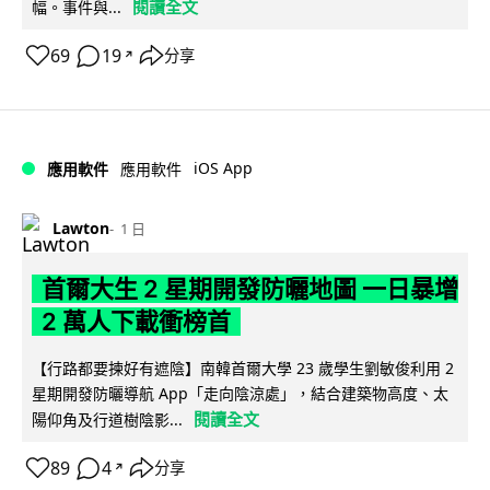
閱讀全文
幅。事件與...
69
19
分享
↗
iOS App
應用軟件
應用軟件
Lawton
1 日
首爾大生 2 星期開發防曬地圖 一日暴增
2 萬人下載衝榜首
【行路都要揀好有遮陰】南韓首爾大學 23 歲學生劉敏俊利用 2
星期開發防曬導航 App「走向陰涼處」，結合建築物高度、太
閱讀全文
陽仰角及行道樹陰影...
89
4
分享
↗