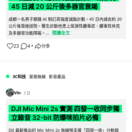
45 日減 20 公斤後多器官衰竭
成都一名男子跟隨 AI 制訂高強度減脂計劃，45 日內減去約 20
公斤後昏迷送院。醫生診斷他患上尿源性膿毒症、膿毒性休克
閱讀全文
及多器官功能障礙。...
23
4
分享
↗
3C科技
家居無線
影音產品
Vin
2 日
DJI Mic Mini 2s 實測 四發一收同步獨
立錄音 32-bit 防爆咪拍片必備
DJI 最新推出的 Mic Mini 2s 無線咪支援「四發一收」分軌錄