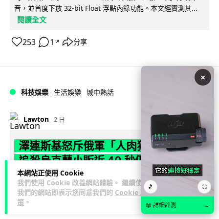
音，並首度下放 32-bit Float 浮點內錄功能。本文經實測其...
閱讀全文
253
1
分享
↗
×
科技娛樂
生活娛樂
城中熱話
Lawton
2 日
澤連斯基怒斥俄軍「人肉狩獵」 無人機
追殺烏克蘭小販近 40 秒仍被炸傷
本網站正使用 Cookie
烏克蘭克爾松一名 52 歲小販被俄軍無人機追擊近 40 秒後被炸
我們使用 Cookie 改善網站體驗。 繼續使用
🎵
⛶
我們的網站即表示您同意我們的
Cookie 政
傷，影片由烏克蘭總統澤連斯基公開。他直斥俄軍對平民進行
策
。
閱讀全文
「狩獵式」攻擊，烏克蘭...
📖 詳細評測
→