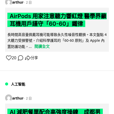
arthur
2 日
AirPods 用家注意聽力響紅燈 醫學界籲
耳機用戶謹守「60-60」鐵律
長時間高音量佩戴耳機可能導致永久性噪音性聽損。本文盤點 4
大聽力受損警號，介紹科學護耳的「60-60 原則」及 Apple 內
閱讀全文
置防護功能，...
20
分享
人工智能
arthur
2 日
AI 減肥餐單配合高強度操練 成都男