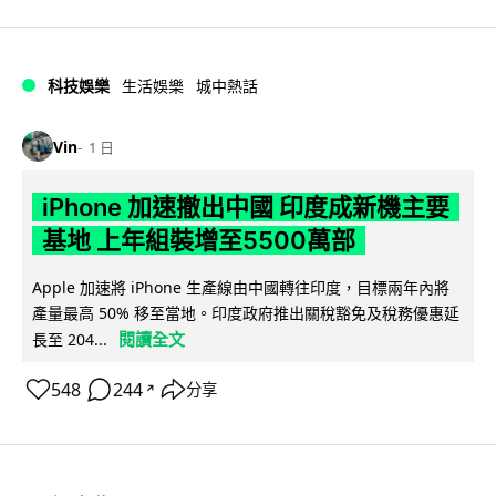
科技娛樂
生活娛樂
城中熱話
Vin
1 日
iPhone 加速撤出中國 印度成新機主要
基地 上年組裝增至5500萬部
Apple 加速將 iPhone 生產線由中國轉往印度，目標兩年內將
產量最高 50% 移至當地。印度政府推出關稅豁免及稅務優惠延
閱讀全文
長至 204...
548
244
分享
↗