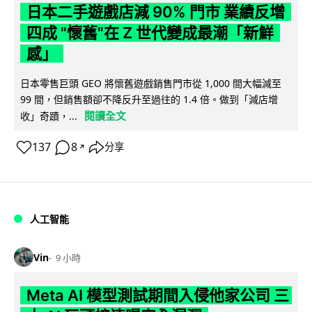
日本二手遊戲店減 90% 門市 業績反增
四成 "懷舊"在 Z 世代變成最潮「新鮮
感」
日本零售巨頭 GEO 將懷舊遊戲銷售門市從 1,000 間大幅減至
99 間，但銷售額卻不降反升至過往的 1.4 倍。做到「減店增
閱讀全文
收」奇蹟，...
137
8
分享
↗
人工智能
Vin
9 小時
Meta AI 模型測試期間入侵他家公司 三