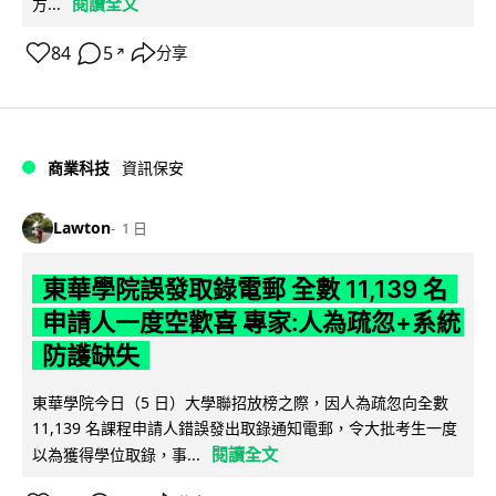
閱讀全文
方...
84
5
分享
↗
商業科技
資訊保安
Lawton
1 日
東華學院誤發取錄電郵 全數 11,139 名
申請人一度空歡喜 專家:人為疏忽+系統
防護缺失
東華學院今日（5 日）大學聯招放榜之際，因人為疏忽向全數
11,139 名課程申請人錯誤發出取錄通知電郵，令大批考生一度
閱讀全文
以為獲得學位取錄，事...