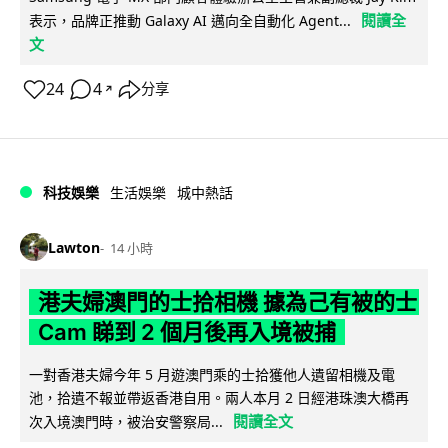
閱讀全
表示，品牌正推動 Galaxy AI 邁向全自動化 Agent...
文
24
4
分享
↗
科技娛樂
生活娛樂
城中熱話
Lawton
14 小時
港夫婦澳門的士拾相機 據為己有被的士
Cam 睇到 2 個月後再入境被捕
一對香港夫婦今年 5 月遊澳門乘的士拾獲他人遺留相機及電
池，拾遺不報並帶返香港自用。兩人本月 2 日經港珠澳大橋再
閱讀全文
次入境澳門時，被治安警察局...