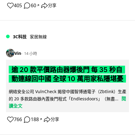
405
60
分享
↗
3C科技
家居無線
Vin
14 小時
逾 20 款平價路由器爆後門 每 35 秒自
動連線回中國 全球 10 萬用家私隱堪憂
網絡安全公司 VulnCheck 揭發中國智博通電子（Zbtlink）生產
閱
的 20 多款路由器內置後門程式「Endlessdoors」（無盡...
讀全文
766
188
分享
↗