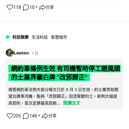
118
10
分享
↗
科技娛樂
生活科技
智慧城市
Lawton
1 日
網約車條例生效 有司機暫時停工避風頭
的士業界籲白牌 "改邪歸正"
規管網約車法例大部分條文已於 8 月 3 日生效，的士業界就期
望白牌車司機，能夠「改邪歸正」回流駕駛的士。新例大幅提
閱讀全文
高罰則，首次定罪最高罰款...
205
146
分享
↗