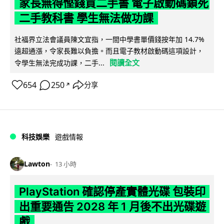
家長無得慳錢買二手書 電子啟動碼鎖死
二手教科書 學生無法做功課
社福界立法會議員陳文宜指，一間中學書單價錢按年加 14.7%
遠超通漲，令家長難以負擔。而且電子教材啟動碼這項設計，
閱讀全文
令學生無法完成功課，二手...
654
250
分享
↗
科技娛樂
遊戲情報
Lawton
13 小時
PlayStation 確認停產實體光碟 包裝印
出重要通告 2028 年 1 月後不出光碟遊
戲