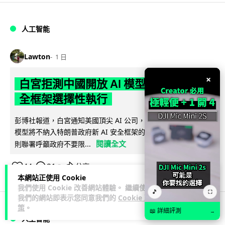
人工智能
Lawton
1 日
×
白宮拒測中國開放 AI 模型 業界質疑安
全框架選擇性執行
彭博社報道，白宮通知美國頂尖 AI 公司，中國開發的開放權重
模型將不納入特朗普政府新 AI 安全框架的測試範圍。美國業界
閱讀全文
則聯署呼籲政府不要限...
44
21
分享
↗
本網站正使用 Cookie
我們使用 Cookie 改善網站體驗。 繼續使用
🎵
⛶
我們的網站即表示您同意我們的
Cookie 政
策
。
📖 詳細評測
→
人工智能