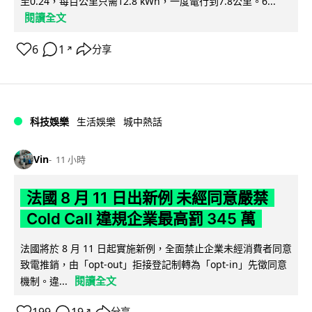
至0.24，每百公里只需12.8 kWh，一度電行到7.8公里。6...
閱讀全文
6
1
分享
↗
科技娛樂
生活娛樂
城中熱話
Vin
11 小時
法國 8 月 11 日出新例 未經同意嚴禁
Cold Call 違規企業最高罰 345 萬
法國將於 8 月 11 日起實施新例，全面禁止企業未經消費者同意
致電推銷，由「opt-out」拒接登記制轉為「opt-in」先徵同意
閱讀全文
機制。違...
分享
↗