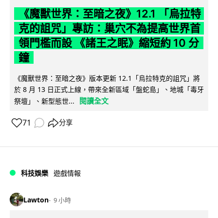
《魔獸世界：至暗之夜》12.1 「烏拉特
克的詛咒」專訪：巢穴不為提高世界首
領門檻而設 《諸王之眠》縮短約 10 分
鐘
《魔獸世界：至暗之夜》版本更新 12.1「烏拉特克的詛咒」將
於 8 月 13 日正式上線，帶來全新區域「盤蛇島」、地城「毒牙
閱讀全文
祭壇」、新型態世...
71
分享
科技娛樂
遊戲情報
Lawton
9 小時