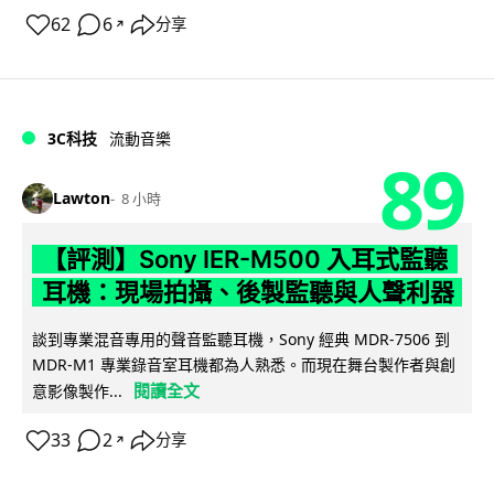
62
6
分享
↗
3C科技
流動音樂
89
Lawton
8 小時
【評測】Sony IER-M500 入耳式監聽
耳機：現場拍攝、後製監聽與人聲利器
談到專業混音專用的聲音監聽耳機，Sony 經典 MDR-7506 到
MDR-M1 專業錄音室耳機都為人熟悉。而現在舞台製作者與創
閱讀全文
意影像製作...
33
2
分享
↗