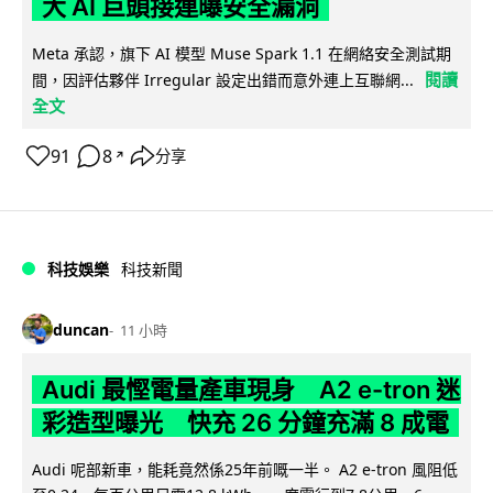
大 AI 巨頭接連曝安全漏洞
Meta 承認，旗下 AI 模型 Muse Spark 1.1 在網絡安全測試期
閱讀
間，因評估夥伴 Irregular 設定出錯而意外連上互聯網...
全文
91
8
分享
↗
科技娛樂
科技新聞
duncan
11 小時
Audi 最慳電量產車現身 A2 e-tron 迷
彩造型曝光 快充 26 分鐘充滿 8 成電
Audi 呢部新車，能耗竟然係25年前嘅一半。 A2 e-tron 風阻低