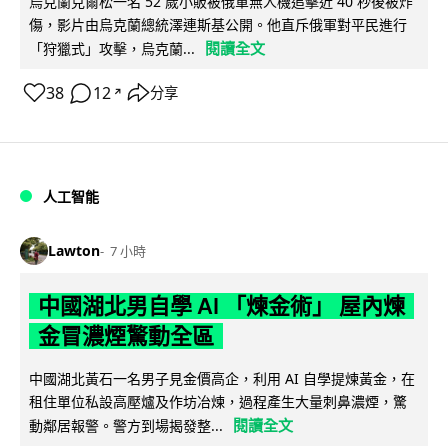
烏克蘭克爾松一名 52 歲小販被俄軍無人機追擊近 40 秒後被炸
傷，影片由烏克蘭總統澤連斯基公開。他直斥俄軍對平民進行
閱讀全文
「狩獵式」攻擊，烏克蘭...
38
12
分享
↗
人工智能
Lawton
7 小時
中國湖北男自學 AI 「煉金術」 屋內煉
金冒濃煙驚動全區
中國湖北黃石一名男子見金價高企，利用 AI 自學提煉黃金，在
租住單位私設高壓爐及作坊冶煉，過程產生大量刺鼻濃煙，驚
閱讀全文
動鄰居報警。警方到場揭發整...