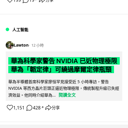
199
19
人工智能
Lawton
12 小時
華為科學家警告 NVIDIA 已近物理極限
華為「韜定律」可繞過摩爾定律瓶頸
華為半導體首席科學家廖恒罕見接受近 5 小時專訪，警告
NVIDIA 等西方晶片巨頭正逼近物理極限，傳統製程升級已失經
閱讀全文
濟效益。他同時介紹華為...
1,151
428
分享
↗