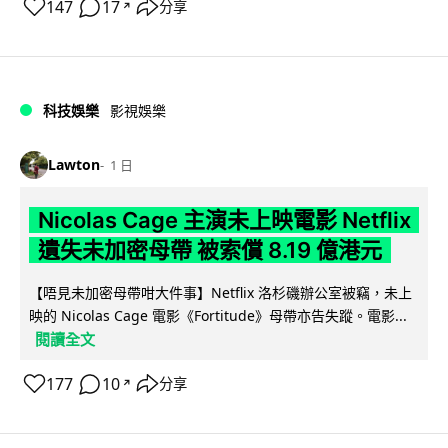
147
17
分享
↗
科技娛樂
影視娛樂
Lawton
1 日
Nicolas Cage 主演未上映電影 Netflix
遺失未加密母帶 被索償 8.19 億港元
【唔見未加密母帶咁大件事】Netflix 洛杉磯辦公室被竊，未上
映的 Nicolas Cage 電影《Fortitude》母帶亦告失蹤。電影...
閱讀全文
177
10
分享
↗