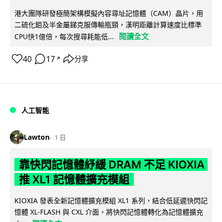
港大團隊研發極簡架構模擬內容尋址記憶體（CAM）晶片，用
二硫化鉬及半金屬銻克服傳輸瓶頸，漢明距離計算速度比標準
閱讀全文
CPU快1億倍，每次搜尋耗能低...
40
17
分享
↗
人工智能
Lawton
1 日
靠快閃記憶體紓緩 DRAM 不足 KIOXIA
推 XL1 記憶體擴充模組
KIOXIA 發表全新記憶體擴充模組 XL1 系列，結合低延遲快閃記
憶體 XL-FLASH 與 CXL 介面，將快閃記憶體轉化為記憶體擴充