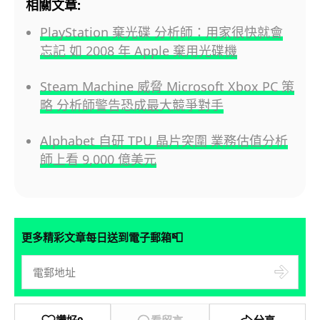
相關文章:
PlayStation 棄光碟 分析師：用家很快就會
忘記 如 2008 年 Apple 棄用光碟機
Steam Machine 威脅 Microsoft Xbox PC 策
略 分析師警告恐成最大競爭對手
Alphabet 自研 TPU 晶片突圍 業務估值分析
師上看 9,000 億美元
📮
更多精彩文章每日送到電子郵箱