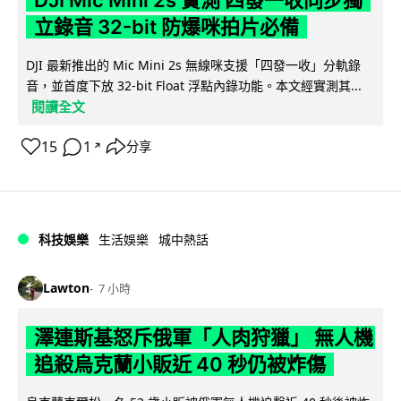
立錄音 32-bit 防爆咪拍片必備
DJI 最新推出的 Mic Mini 2s 無線咪支援「四發一收」分軌錄
音，並首度下放 32-bit Float 浮點內錄功能。本文經實測其...
閱讀全文
15
1
分享
↗
科技娛樂
生活娛樂
城中熱話
Lawton
7 小時
澤連斯基怒斥俄軍「人肉狩獵」 無人機
追殺烏克蘭小販近 40 秒仍被炸傷