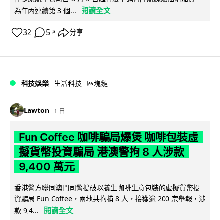
閱讀全文
為年內連續第 3 個...
32
5
分享
↗
科技娛樂
生活科技
區塊鏈
Lawton
1 日
Fun Coffee 咖啡騙局爆煲 咖啡包裝虛
擬貨幣投資騙局 港澳警拘 8 人涉款
9,400 萬元
香港警方聯同澳門司警搗破以養生咖啡生意包裝的虛擬貨幣投
資騙局 Fun Coffee，兩地共拘捕 8 人，接獲逾 200 宗舉報，涉
閱讀全文
款 9,4...