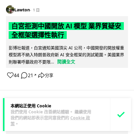
Lawton
1 日
白宮拒測中國開放 AI 模型 業界質疑安
全框架選擇性執行
彭博社報道，白宮通知美國頂尖 AI 公司，中國開發的開放權重
模型將不納入特朗普政府新 AI 安全框架的測試範圍。美國業界
閱讀全文
則聯署呼籲政府不要限...
44
21
分享
↗
本網站正使用 Cookie
人工智能
我們使用 Cookie 改善網站體驗。 繼續使用
我們的網站即表示您同意我們的
Cookie 政
Vin
1 日
策
。