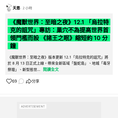
天恩
2 小時
《魔獸世界：至暗之夜》12.1 「烏拉特
克的詛咒」專訪：巢穴不為提高世界首
領門檻而設 《諸王之眠》縮短約 10 分
鐘
《魔獸世界：至暗之夜》版本更新 12.1「烏拉特克的詛咒」將
於 8 月 13 日正式上線，帶來全新區域「盤蛇島」、地城「毒牙
閱讀全文
祭壇」、新型態世...
69
分享
ADVERTISEMENT