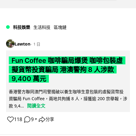
科技娛樂
生活科技
區塊鏈
Lawton
1 日
Fun Coffee 咖啡騙局爆煲 咖啡包裝虛
擬貨幣投資騙局 港澳警拘 8 人涉款
9,400 萬元
香港警方聯同澳門司警搗破以養生咖啡生意包裝的虛擬貨幣投
資騙局 Fun Coffee，兩地共拘捕 8 人，接獲逾 200 宗舉報，涉
閱讀全文
款 9,4...
118
9
分享
↗