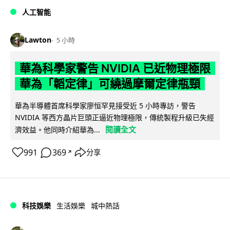
人工智能
Lawton
5 小時
華為科學家警告 NVIDIA 已近物理極限
華為「韜定律」可繞過摩爾定律瓶頸
華為半導體首席科學家廖恒罕見接受近 5 小時專訪，警告
NVIDIA 等西方晶片巨頭正逼近物理極限，傳統製程升級已失經
閱讀全文
濟效益。他同時介紹華為...
991
369
分享
↗
科技娛樂
生活娛樂
城中熱話