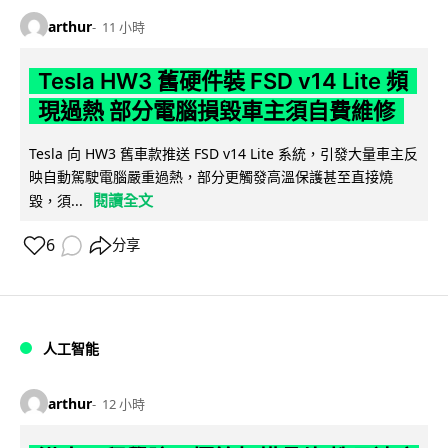
arthur
11 小時
Tesla HW3 舊硬件裝 FSD v14 Lite 頻
現過熱 部分電腦損毀車主須自費維修
Tesla 向 HW3 舊車款推送 FSD v14 Lite 系統，引發大量車主反
映自動駕駛電腦嚴重過熱，部分更觸發高溫保護甚至直接燒
閱讀全文
毀，須...
6
分享
人工智能
arthur
12 小時