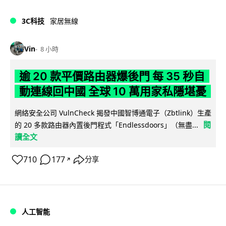
3C科技
家居無線
Vin
8 小時
逾 20 款平價路由器爆後門 每 35 秒自
動連線回中國 全球 10 萬用家私隱堪憂
網絡安全公司 VulnCheck 揭發中國智博通電子（Zbtlink）生產
閱
的 20 多款路由器內置後門程式「Endlessdoors」（無盡...
讀全文
710
177
分享
↗
人工智能