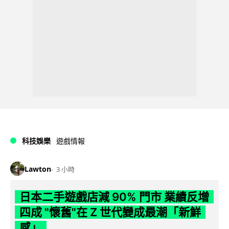
科技娛樂
遊戲情報
Lawton
3 小時
日本二手遊戲店減 90% 門市 業績反增
四成 "懷舊"在 Z 世代變成最潮「新鮮
感」