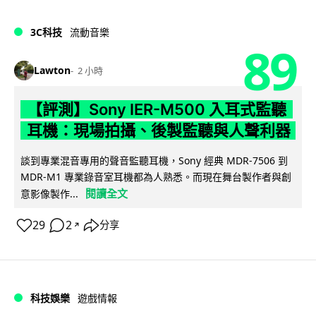
3C科技
流動音樂
89
Lawton
2 小時
【評測】Sony IER-M500 入耳式監聽
耳機：現場拍攝、後製監聽與人聲利器
談到專業混音專用的聲音監聽耳機，Sony 經典 MDR-7506 到
MDR-M1 專業錄音室耳機都為人熟悉。而現在舞台製作者與創
閱讀全文
意影像製作...
29
2
分享
↗
科技娛樂
遊戲情報