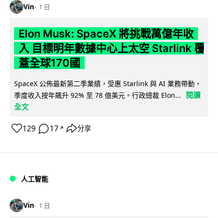
Vin
1 日
Elon Musk: SpaceX 將挑戰萬億年收
入 目標明年數據中心上太空 Starlink 覆
蓋全球170國
SpaceX 公佈最新第二季業績，受惠 Starlink 與 AI 業務帶動，
閱讀
季度收入按年飆升 92% 至 78 億美元。行政總裁 Elon...
全文
129
17
分享
↗
人工智能
Vin
1 日