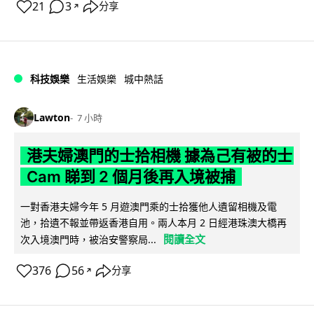
21
3
分享
↗
科技娛樂
生活娛樂
城中熱話
Lawton
7 小時
港夫婦澳門的士拾相機 據為己有被的士
Cam 睇到 2 個月後再入境被捕
一對香港夫婦今年 5 月遊澳門乘的士拾獲他人遺留相機及電
池，拾遺不報並帶返香港自用。兩人本月 2 日經港珠澳大橋再
閱讀全文
次入境澳門時，被治安警察局...
376
56
分享
↗