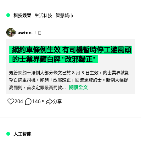
科技娛樂
生活科技
智慧城市
Lawton
1 日
網約車條例生效 有司機暫時停工避風頭
的士業界籲白牌 "改邪歸正"
規管網約車法例大部分條文已於 8 月 3 日生效，的士業界就期
望白牌車司機，能夠「改邪歸正」回流駕駛的士。新例大幅提
閱讀全文
高罰則，首次定罪最高罰款...
204
146
分享
↗
人工智能