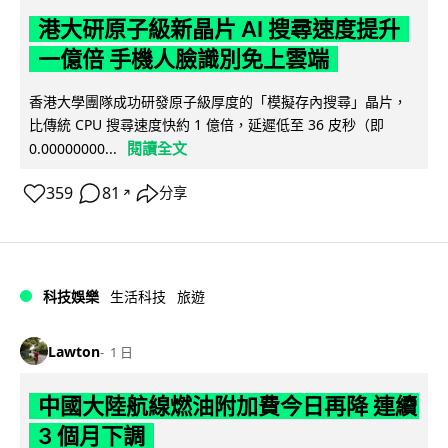
港大研原子級新晶片 AI 搜尋速度提升
一億倍 手機人臉識別免上雲端
香港大學團隊成功研發原子級厚度的「模擬存內搜尋」晶片，
比傳統 CPU 搜尋速度快約 1 億倍，延遲低至 36 皮秒（即
閱讀全文
0.00000000...
359
81
分享
↗
科技娛樂
生活科技
旅遊
Lawton
1 日
中國大陸航線燃油附加費今日再降 連續
3 個月下調