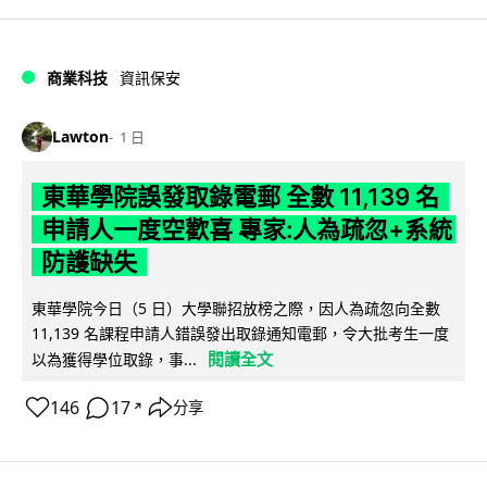
商業科技
資訊保安
Lawton
1 日
東華學院誤發取錄電郵 全數 11,139 名
申請人一度空歡喜 專家:人為疏忽+系統
防護缺失
東華學院今日（5 日）大學聯招放榜之際，因人為疏忽向全數
11,139 名課程申請人錯誤發出取錄通知電郵，令大批考生一度
閱讀全文
以為獲得學位取錄，事...
146
17
分享
↗