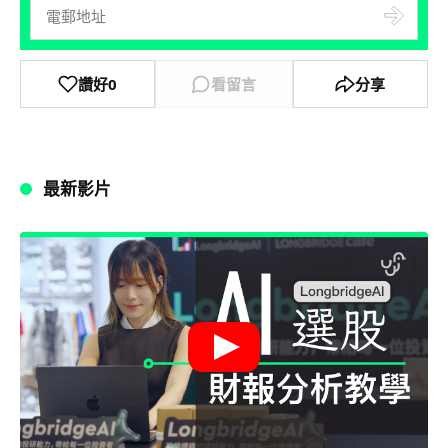
讚好
0
看留言
分享
最新影片