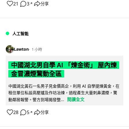
21
3
分享
↗
人工智能
Lawton
1 小時
中國湖北男自學 AI 「煉金術」 屋內煉
金冒濃煙驚動全區
中國湖北黃石一名男子見金價高企，利用 AI 自學提煉黃金，在
租住單位私設高壓爐及作坊冶煉，過程產生大量刺鼻濃煙，驚
閱讀全文
動鄰居報警。警方到場揭發整...
28
5
分享
↗