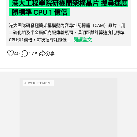
港大工程學院研極簡架構晶片 搜尋速度
勝標準 CPU 1 億倍
港大團隊研發極簡架構模擬內容尋址記憶體（CAM）晶片，用
二硫化鉬及半金屬銻克服傳輸瓶頸，漢明距離計算速度比標準
閱讀全文
CPU快1億倍，每次搜尋耗能低...
40
17
分享
↗
ADVERTISEMENT