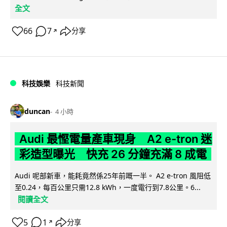
全文
66
7
分享
↗
科技娛樂
科技新聞
duncan
4 小時
Audi 最慳電量產車現身 A2 e-tron 迷
彩造型曝光 快充 26 分鐘充滿 8 成電
Audi 呢部新車，能耗竟然係25年前嘅一半。 A2 e-tron 風阻低
至0.24，每百公里只需12.8 kWh，一度電行到7.8公里。6...
閱讀全文
5
1
分享
↗