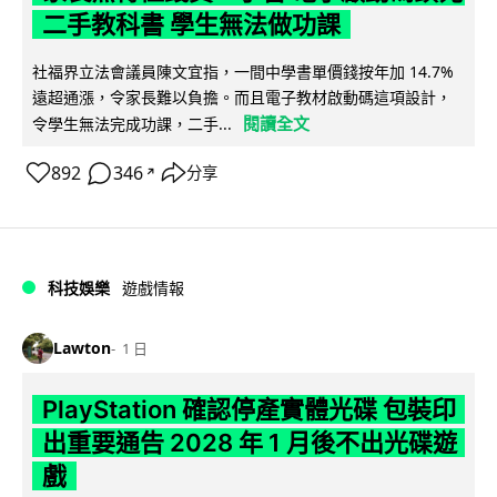
二手教科書 學生無法做功課
社福界立法會議員陳文宜指，一間中學書單價錢按年加 14.7%
遠超通漲，令家長難以負擔。而且電子教材啟動碼這項設計，
閱讀全文
令學生無法完成功課，二手...
892
346
分享
↗
科技娛樂
遊戲情報
Lawton
1 日
PlayStation 確認停產實體光碟 包裝印
出重要通告 2028 年 1 月後不出光碟遊
戲