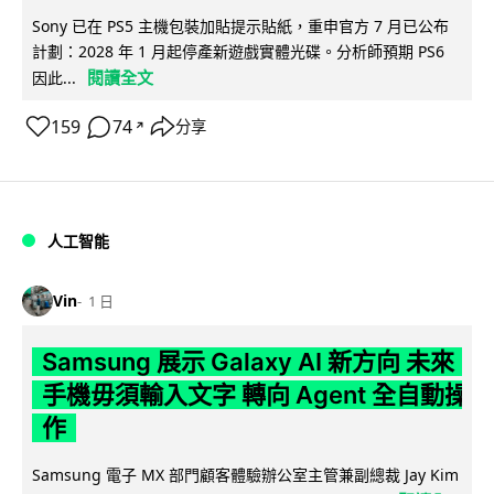
Sony 已在 PS5 主機包裝加貼提示貼紙，重申官方 7 月已公布
計劃：2028 年 1 月起停產新遊戲實體光碟。分析師預期 PS6
閱讀全文
因此...
159
74
分享
↗
人工智能
Vin
1 日
Samsung 展示 Galaxy AI 新方向 未來
手機毋須輸入文字 轉向 Agent 全自動操
作
Samsung 電子 MX 部門顧客體驗辦公室主管兼副總裁 Jay Kim