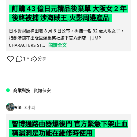
訂購 43 億日元精品後棄單 大阪女 2 年
後終被捕 涉海賊王,火影周邊產品
日本警視廳神田署 8 月 6 日公布，拘捕一名 32 歲大阪女子，
指她涉嫌在出版巨頭集英社旗下官方網店「JUMP
閱讀全文
CHARACTERS ST...
1
分享
↗
商業科技
資訊保安
Vin
3 小時
智博通路由器爆後門 官方緊急下架止血
稱漏洞是功能在維修時使用