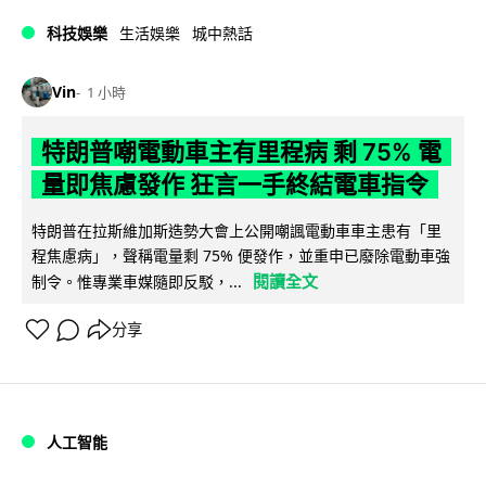
科技娛樂
生活娛樂
城中熱話
Vin
1 小時
特朗普嘲電動車主有里程病 剩 75% 電
量即焦慮發作 狂言一手終結電車指令
特朗普在拉斯維加斯造勢大會上公開嘲諷電動車車主患有「里
程焦慮病」，聲稱電量剩 75% 便發作，並重申已廢除電動車強
閱讀全文
制令。惟專業車媒隨即反駁，...
分享
人工智能