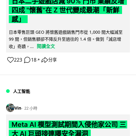
日本二手遊戲店減 90% 門市 業績反增
四成 "懷舊"在 Z 世代變成最潮「新鮮
感」
日本零售巨頭 GEO 將懷舊遊戲銷售門市從 1,000 間大幅減至
99 間，但銷售額卻不降反升至過往的 1.4 倍。做到「減店增
閱讀全文
收」奇蹟，...
223
18
分享
↗
人工智能
Vin
22 小時
Meta AI 模型測試期間入侵他家公司 三
大 AI 巨頭接連曝安全漏洞