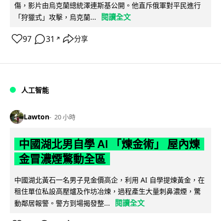
傷，影片由烏克蘭總統澤連斯基公開。他直斥俄軍對平民進行
閱讀全文
「狩獵式」攻擊，烏克蘭...
97
31
分享
↗
人工智能
Lawton
20 小時
中國湖北男自學 AI 「煉金術」 屋內煉
金冒濃煙驚動全區
中國湖北黃石一名男子見金價高企，利用 AI 自學提煉黃金，在
租住單位私設高壓爐及作坊冶煉，過程產生大量刺鼻濃煙，驚
閱讀全文
動鄰居報警。警方到場揭發整...