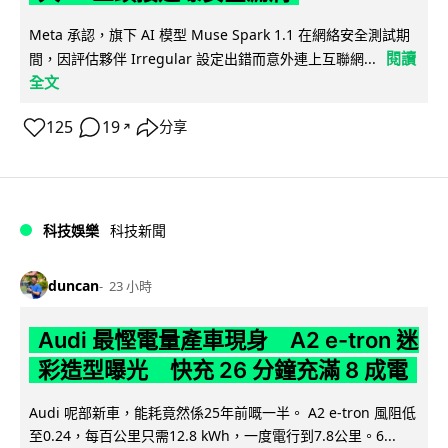
Meta 承認，旗下 AI 模型 Muse Spark 1.1 在網絡安全測試期
閱讀
間，因評估夥伴 Irregular 設定出錯而意外連上互聯網...
全文
125
19
分享
↗
科技娛樂
科技新聞
duncan
23 小時
Audi 最慳電量產車現身 A2 e-tron 迷
彩造型曝光 快充 26 分鐘充滿 8 成電
Audi 呢部新車，能耗竟然係25年前嘅一半。 A2 e-tron 風阻低
至0.24，每百公里只需12.8 kWh，一度電行到7.8公里。6...