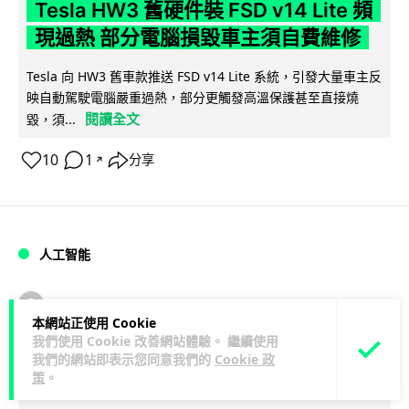
Tesla HW3 舊硬件裝 FSD v14 Lite 頻
現過熱 部分電腦損毀車主須自費維修
Tesla 向 HW3 舊車款推送 FSD v14 Lite 系統，引發大量車主反
映自動駕駛電腦嚴重過熱，部分更觸發高溫保護甚至直接燒
閱讀全文
毀，須...
10
1
分享
↗
人工智能
arthur
1 日
本網站正使用 Cookie
我們使用 Cookie 改善網站體驗。 繼續使用
港大工程學院研極簡架構晶片 搜尋速度
我們的網站即表示您同意我們的
Cookie 政
策
。
勝標準 CPU 1 億倍