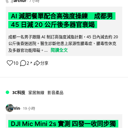
arthur
7 小時
AI 減肥餐單配合高強度操練 成都男
45 日減 20 公斤後多器官衰竭
成都一名男子跟隨 AI 制訂高強度減脂計劃，45 日內減去約 20
公斤後昏迷送院。醫生診斷他患上尿源性膿毒症、膿毒性休克
閱讀全文
及多器官功能障礙。...
10
2
分享
↗
3C科技
家居無線
影音產品
Vin
19 小時
DJI Mic Mini 2s 實測 四發一收同步獨