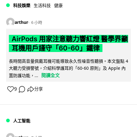
科技娛樂
生活科技
健康
arthur
6 小時
AirPods 用家注意聽力響紅燈 醫學界籲
耳機用戶謹守「60-60」鐵律
長時間高音量佩戴耳機可能導致永久性噪音性聽損。本文盤點 4
大聽力受損警號，介紹科學護耳的「60-60 原則」及 Apple 內
閱讀全文
置防護功能，...
9
分享
人工智能