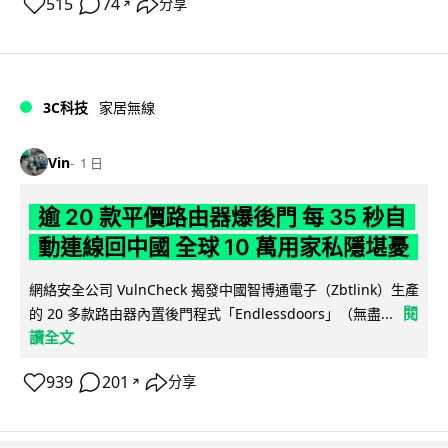
515
74
分享
↗
3C科技
家居無線
Vin
1 日
逾 20 款平價路由器爆後門 每 35 秒自
動連線回中國 全球 10 萬用家私隱堪憂
網絡安全公司 VulnCheck 揭發中國智博通電子（Zbtlink）生產
閱
的 20 多款路由器內置後門程式「Endlessdoors」（無盡...
讀全文
939
201
分享
↗