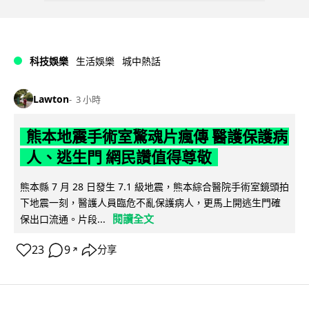
科技娛樂
生活娛樂
城中熱話
Lawton
3 小時
熊本地震手術室驚魂片瘋傳 醫護保護病
人、逃生門 網民讚值得尊敬
熊本縣 7 月 28 日發生 7.1 級地震，熊本綜合醫院手術室鏡頭拍
下地震一刻，醫護人員臨危不亂保護病人，更馬上開逃生門確
閱讀全文
保出口流通。片段...
23
9
分享
↗