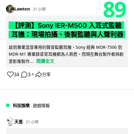
89
Lawton
21 小時
【評測】Sony IER-M500 入耳式監聽
耳機：現場拍攝、後製監聽與人聲利器
談到專業混音專用的聲音監聽耳機，Sony 經典 MDR-7506 到
MDR-M1 專業錄音室耳機都為人熟悉。而現在舞台製作者與創
閱讀全文
意影像製作...
34
3
分享
↗
科技娛樂
遊戲情報
天恩
21 小時