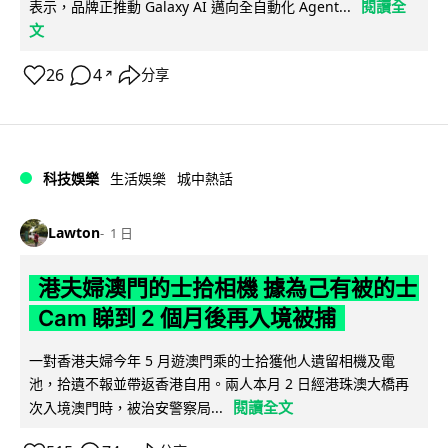
閱讀全
表示，品牌正推動 Galaxy AI 邁向全自動化 Agent...
文
26
4
分享
↗
科技娛樂
生活娛樂
城中熱話
Lawton
1 日
港夫婦澳門的士拾相機 據為己有被的士
Cam 睇到 2 個月後再入境被捕
一對香港夫婦今年 5 月遊澳門乘的士拾獲他人遺留相機及電
池，拾遺不報並帶返香港自用。兩人本月 2 日經港珠澳大橋再
閱讀全文
次入境澳門時，被治安警察局...