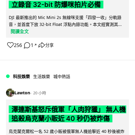
立錄音 32-bit 防爆咪拍片必備
DJI 最新推出的 Mic Mini 2s 無線咪支援「四發一收」分軌錄
音，並首度下放 32-bit Float 浮點內錄功能。本文經實測其...
閱讀全文
256
1
分享
↗
科技娛樂
生活娛樂
城中熱話
Lawton
20 小時
澤連斯基怒斥俄軍「人肉狩獵」 無人機
追殺烏克蘭小販近 40 秒仍被炸傷
烏克蘭克爾松一名 52 歲小販被俄軍無人機追擊近 40 秒後被炸