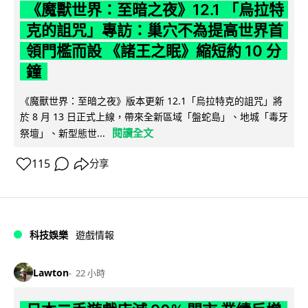
《魔獸世界：至暗之夜》12.1 「烏拉特
克的詛咒」專訪：巢穴不為提高世界首
領門檻而設 《諸王之眠》縮短約 10 分
鐘
《魔獸世界：至暗之夜》版本更新 12.1「烏拉特克的詛咒」將
於 8 月 13 日正式上線，帶來全新區域「盤蛇島」、地城「毒牙
閱讀全文
祭壇」、新型態世...
115
分享
科技娛樂
遊戲情報
Lawton
22 小時