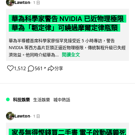
Lawton
1 日
華為科學家警告 NVIDIA 已近物理極限
華為「韜定律」可繞過摩爾定律瓶頸
華為半導體首席科學家廖恒罕見接受近 5 小時專訪，警告
NVIDIA 等西方晶片巨頭正逼近物理極限，傳統製程升級已失經
閱讀全文
濟效益。他同時介紹華為...
1,512
561
分享
↗
科技娛樂
生活娛樂
城中熱話
Lawton
1 日
家長無得慳錢買二手書 電子啟動碼鎖死