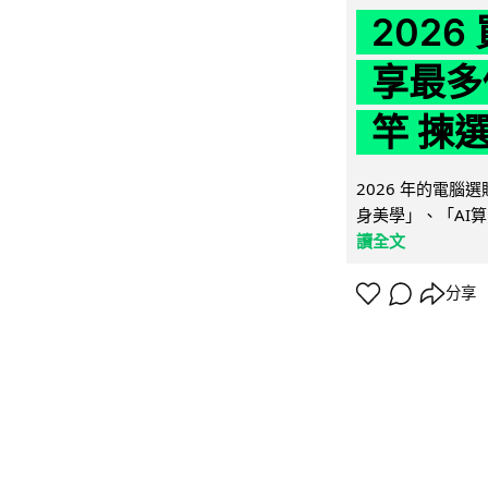
202
享最多
竿 揀
2026 年的電
身美學」、「AI算
讀全文
分享