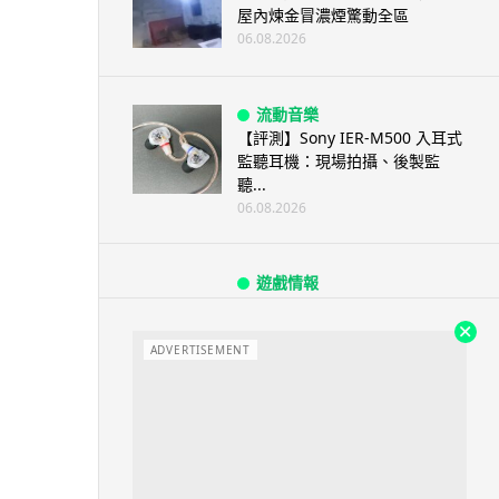
屋內煉金冒濃煙驚動全區
06.08.2026
流動音樂
【評測】Sony IER-M500 入耳式
監聽耳機：現場拍攝、後製監
聽...
06.08.2026
遊戲情報
《魔獸世界：至暗之夜》12.1
「烏拉特克的詛咒」專訪：巢穴
不為提高世...
ADVERTISEMENT
06.08.2026
遊戲情報
日本二手遊戲店減 90% 門市 業
績反增四成 “懷...