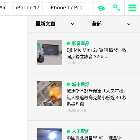
Air
iPhone 17
iPhone 17 Pro
AirPods Pro 3
Ap
最新文章
全部
影音產品
DJI Mic Mini 2s 實測 四發一收
同步獨立錄音 32-bi...
06.08.2026
城中熱話
澤連斯基怒斥俄軍「人肉狩獵」
無人機追殺烏克蘭小販近 40 秒
仍被炸傷
06.08.2026
人工智能
中國湖北男自學 AI 「煉金術」