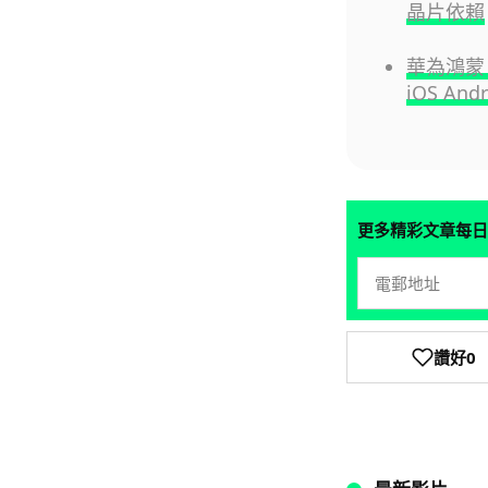
晶片依賴
華為鴻蒙 
iOS Andr
更多精彩文章每日
讚好
0