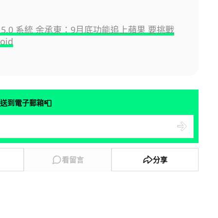
5.0 系統 余承東：9月底功能追上蘋果 要挑戰
oid
📮
送到電子郵箱
看留言
分享