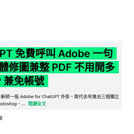
GPT 免費呼叫 Adobe 一句
體修圖兼整 PDF 不用開多
P 兼免帳號
全新統一版 Adobe for ChatGPT 外掛，取代去年推出三個獨立
otoshop、...
閱讀全文
享