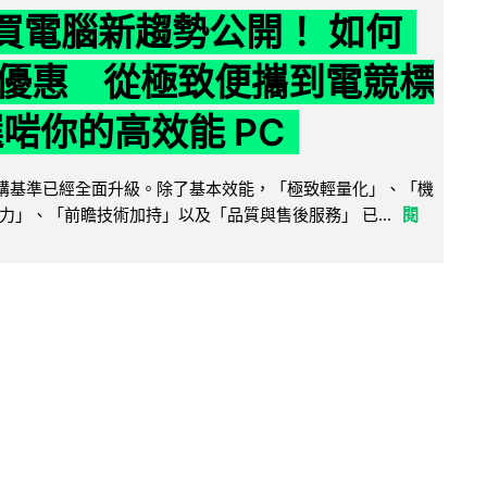
6 買電腦新趨勢公開！ 如何
優惠 從極致便攜到電競標
選啱你的高效能 PC
腦選購基準已經全面升級。除了基本效能，「極致輕量化」、「機
力」、「前瞻技術加持」以及「品質與售後服務」 已...
閱