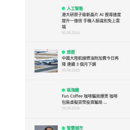
人工智能
港大研原子級新晶片 AI 搜尋速度
提升一億倍 手機人臉識別免上雲
端
05.08.2026
旅遊
中國大陸航線燃油附加費今日再
降 連續 3 個月下調
05.08.2026
區塊鏈
Fun Coffee 咖啡騙局爆煲 咖啡
包裝虛擬貨幣投資騙局 ...
05.08.2026
智慧城市