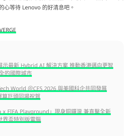
心等待 Lenovo 的好清息吧。
 VERGE
o 展示最新 Hybrid AI 解決方案 推動香港邁向更智
全的國際城市
 Tech World ＠CES 2026 與美國科企共同發展
大運算巨頭同場祝賀
o x FIFA Playground」現身銅鑼灣 兼直擊全新
o 世界盃特別版電腦