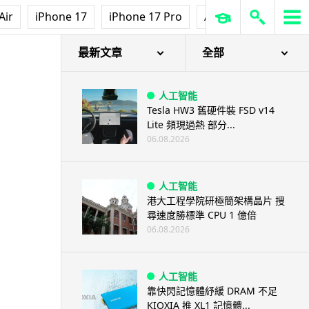
Air
iPhone 17
iPhone 17 Pro
AirPods Pro 3
Ap
最新文章
全部
人工智能
Tesla HW3 舊硬件裝 FSD v14
Lite 頻現過熱 部分...
06.08.2026
人工智能
港大工程學院研極簡架構晶片 搜
尋速度勝標準 CPU 1 億倍
06.08.2026
人工智能
靠快閃記憶體紓緩 DRAM 不足
KIOXIA 推 XL1 記憶體...