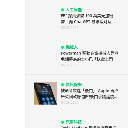
人工智能
FBI 探員涉盜 100 萬美元加密
幣 向 ChatGPT 尋求理財及...
05.08.2026
機械人
Powerman 移動充電機械人登港
免鋪樁為的士小巴「送電上門」
05.08.2026
資訊保安
被命令製造「後門」 Apple 再控
告英國政府 加密後門爭議延燒...
04.08.2026
汽車科技
Tesla Model Y 長續航後驅版抵