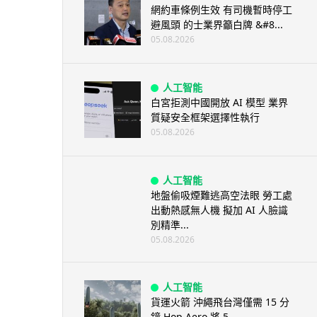
網約車條例生效 有司機暫時停工
避風頭 的士業界籲白牌 &#8...
05.08.2026
人工智能
白宮拒測中國開放 AI 模型 業界
質疑安全框架選擇性執行
05.08.2026
人工智能
地盤偷吸煙難逃高空法眼 勞工處
出動熱感無人機 擬加 AI 人臉識
別精準...
05.08.2026
人工智能
貨運火箭 沖繩飛台灣僅需 15 分
鐘 Hop Aero 將 5...