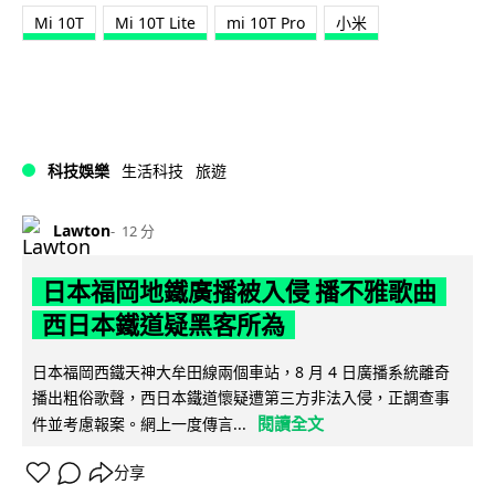
Mi 10T
Mi 10T Lite
mi 10T Pro
小米
科技娛樂
生活科技
旅遊
Lawton
12 分
日本福岡地鐵廣播被入侵 播不雅歌曲
西日本鐵道疑黑客所為
日本福岡西鐵天神大牟田線兩個車站，8 月 4 日廣播系統離奇
播出粗俗歌聲，西日本鐵道懷疑遭第三方非法入侵，正調查事
閱讀全文
件並考慮報案。網上一度傳言...
分享