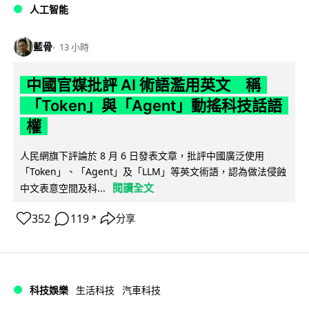
人工智能
藍骨
13 小時
中國官媒批評 AI 術語濫用英文 稱
「Token」與「Agent」動搖科技話語
權
人民網旗下評論於 8 月 6 日發表文章，批評中國廣泛使用
「Token」、「Agent」及「LLM」等英文術語，認為做法侵蝕
閱讀全文
中文表意空間及科...
352
119
分享
↗
科技娛樂
生活科技
汽車科技