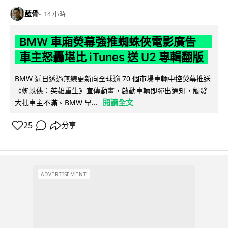
藍骨
14 小時
BMW 車廂熒幕強推蜘蛛俠電影廣告
車主怒轟堪比 iTunes 送 U2 專輯翻版
BMW 近日透過無線更新向全球逾 70 個市場車輛中控熒幕推送
《蜘蛛俠：英雄重生》宣傳動畫，啟動車輛即彈出通知，觸發
閱讀全文
大批車主不滿。BMW 早...
25
分享
ADVERTISEMENT