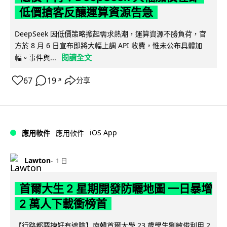
低價搶客反釀運算資源告急
DeepSeek 因低價策略掀起需求熱潮，運算資源不勝負荷，官
方於 8 月 6 日宣布即將大幅上調 API 收費，惟未公布具體加
閱讀全文
幅。事件與...
67
19
分享
↗
iOS App
應用軟件
應用軟件
Lawton
1 日
首爾大生 2 星期開發防曬地圖 一日暴增
2 萬人下載衝榜首
【行路都要揀好有遮陰】南韓首爾大學 23 歲學生劉敏俊利用 2