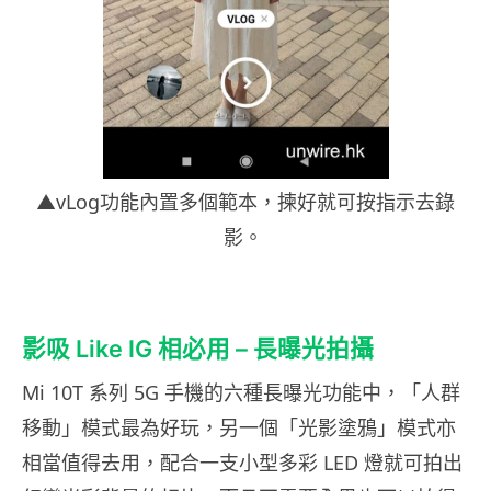
▲vLog功能內置多個範本，揀好就可按指示去錄
影。
影吸 Like IG 相必用 – 長曝光拍攝
Mi 10T 系列 5G 手機
的六種長曝光功能中，「人群
移動」模式最為好玩，另一個「光影塗鴉」模式亦
相當值得去用，配合一支小型多彩 LED 燈就可拍出