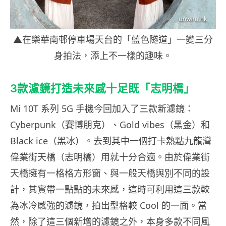
▲在樂華南邨停車場天台的「藍色隧道」一變三分
身拍法，添上不一樣的趣味。
3款濾鏡打造未來感十足既「志明橋」
Mi 10T 系列 5G 手機今回加入了三款新濾鏡：
Cyberpunk（賽博朋克）、Gold vibes（黑金）和
Black ice（黑冰）。去到其中一個打卡熱點九龍灣
偉業街天橋（志明橋）用就十分合適。由於偉業街
天橋擁有一格格方形窗、與一般天橋與別不同的設
計，其實帶一點點的未來感，這時可利用這三款較
為冰冷感強的濾鏡，拍出型格較 Cool 的一面。當
然，除了這三個新增的濾鏡之外，本身多款不同風