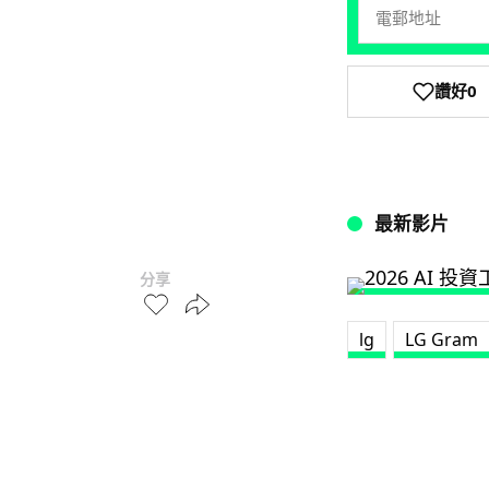
讚好
0
最新影片
分享
lg
LG Gram