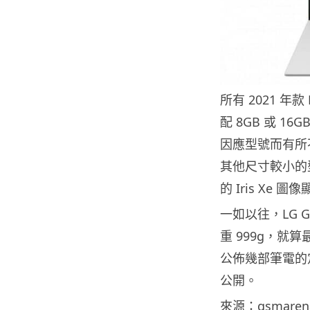
所有 2021 年款
配 8GB 或 1
因應型號而有所不同，
其他尺寸較小的型號則
的 Iris Xe 圖
一如以往，LG 
重 999g，就算最
公佈幾部筆電的定
公開。
來源：
gsmaren