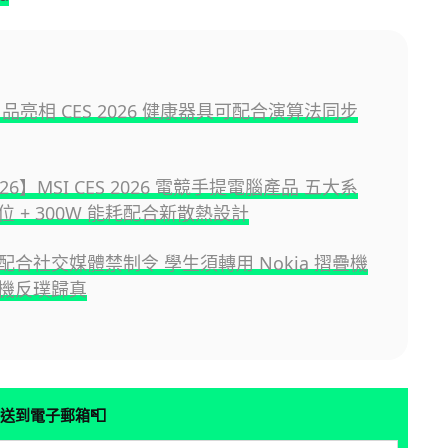
用品亮相 CES 2026 健康器具可配合演算法同步
026】MSI CES 2026 電競手提電腦產品 五大系
 + 300W 能耗配合新散熱設計
配合社交媒體禁制令 學生須轉用 Nokia 摺疊機
機反璞歸真
📮
送到電子郵箱