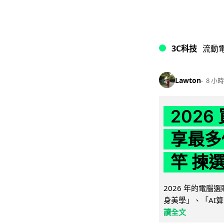
3C科技
流動
Lawton
8 小時
202
享最多
竿 揀
2026 年的電
身美學」、「AI算
讀全文