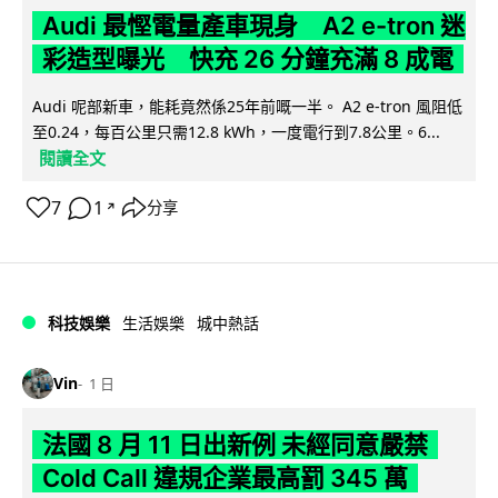
Audi 最慳電量產車現身 A2 e-tron 迷
彩造型曝光 快充 26 分鐘充滿 8 成電
Audi 呢部新車，能耗竟然係25年前嘅一半。 A2 e-tron 風阻低
至0.24，每百公里只需12.8 kWh，一度電行到7.8公里。6...
閱讀全文
7
1
分享
↗
科技娛樂
生活娛樂
城中熱話
Vin
1 日
法國 8 月 11 日出新例 未經同意嚴禁
Cold Call 違規企業最高罰 345 萬