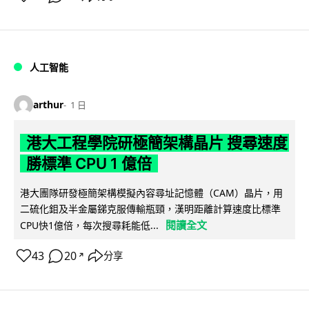
人工智能
arthur
1 日
港大工程學院研極簡架構晶片 搜尋速度
勝標準 CPU 1 億倍
港大團隊研發極簡架構模擬內容尋址記憶體（CAM）晶片，用
二硫化鉬及半金屬銻克服傳輸瓶頸，漢明距離計算速度比標準
閱讀全文
CPU快1億倍，每次搜尋耗能低...
43
20
分享
↗