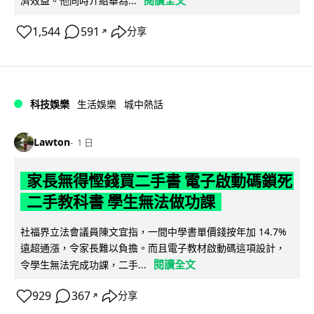
濟效益。他同時介紹華為...
1,544
591
分享
↗
科技娛樂
生活娛樂
城中熱話
Lawton
1 日
家長無得慳錢買二手書 電子啟動碼鎖死
二手教科書 學生無法做功課
社福界立法會議員陳文宜指，一間中學書單價錢按年加 14.7%
遠超通漲，令家長難以負擔。而且電子教材啟動碼這項設計，
閱讀全文
令學生無法完成功課，二手...
929
367
分享
↗