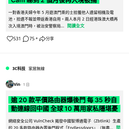
Cam 睇到 2 個月後再入境被捕
一對香港夫婦今年 5 月遊澳門乘的士拾獲他人遺留相機及電
池，拾遺不報並帶返香港自用。兩人本月 2 日經港珠澳大橋再
閱讀全文
次入境澳門時，被治安警察局...
531
75
分享
↗
3C科技
家居無線
Vin
1 日
逾 20 款平價路由器爆後門 每 35 秒自
動連線回中國 全球 10 萬用家私隱堪憂
網絡安全公司 VulnCheck 揭發中國智博通電子（Zbtlink）生產
閱
的 20 多款路由器內置後門程式「Endlessdoors」（無盡...