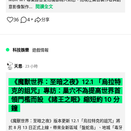
閱讀全文
意影像製作...
36
4
分享
↗
科技娛樂
遊戲情報
天恩
23 小時
《魔獸世界：至暗之夜》12.1 「烏拉特
克的詛咒」專訪：巢穴不為提高世界首
領門檻而設 《諸王之眠》縮短約 10 分
鐘
《魔獸世界：至暗之夜》版本更新 12.1「烏拉特克的詛咒」將
於 8 月 13 日正式上線，帶來全新區域「盤蛇島」、地城「毒牙