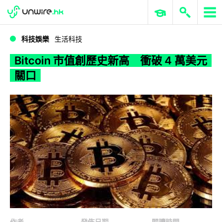
WWDC 2026
GenAI 與雲端科技專區
ERP 與商業 AI
Bitcoin 市值創歷史新高 衝破 4 萬美元關口
科技娛樂
生活科技
Bitcoin 市值創歷史新高 衝破 4 萬美元
關口
作者
發佈日期
閱讀時間