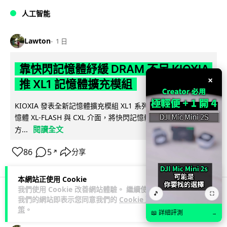
人工智能
Lawton
1 日
靠快閃記憶體紓緩 DRAM 不足 KIOXIA
×
推 XL1 記憶體擴充模組
KIOXIA 發表全新記憶體擴充模組 XL1 系列，結合低延遲快閃記
憶體 XL-FLASH 與 CXL 介面，將快閃記憶體轉化為記憶體擴充
閱讀全文
方...
86
5
分享
↗
本網站正使用 Cookie
我們使用 Cookie 改善網站體驗。 繼續使用
🎵
⛶
我們的網站即表示您同意我們的
Cookie 政
商業科技
資訊保安
策
。
📖 詳細評測
→