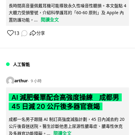
長時間高音量佩戴耳機可能導致永久性噪音性聽損。本文盤點 4
大聽力受損警號，介紹科學護耳的「60-60 原則」及 Apple 內
閱讀全文
置防護功能，...
13
分享
人工智能
arthur
9 小時
AI 減肥餐單配合高強度操練 成都男
45 日減 20 公斤後多器官衰竭
成都一名男子跟隨 AI 制訂高強度減脂計劃，45 日內減去約 20
公斤後昏迷送院。醫生診斷他患上尿源性膿毒症、膿毒性休克
閱讀全文
及多器官功能障礙。...