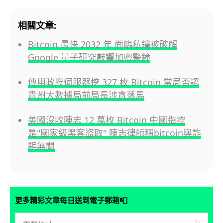
相關文章:
Bitcoin 最快 2032 年 面臨私鑰被破解
Google 量子研究敲響加密警鐘
傳用政府伺服器挖 327 枚 Bitcoin 當局否認
貴州大數據局前局長涉貪落馬
美國沒收陳志 12 萬枚 Bitcoin 中國指控
是"國家級黑客盜取" 陳志律師稱bitcoin與詐
騙無關
📮
更多精彩文章每日送到電子郵箱