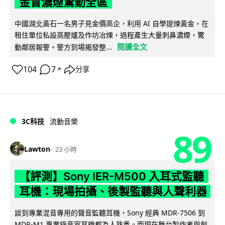
金冒濃煙驚動全區
中國湖北黃石一名男子見金價高企，利用 AI 自學提煉黃金，在
租住單位私設高壓爐及作坊冶煉，過程產生大量刺鼻濃煙，驚
閱讀全文
動鄰居報警。警方到場揭發整...
104
7
分享
↗
3C科技
流動音樂
89
Lawton
23 小時
【評測】Sony IER-M500 入耳式監聽
耳機：現場拍攝、後製監聽與人聲利器
談到專業混音專用的聲音監聽耳機，Sony 經典 MDR-7506 到
MDR-M1 專業錄音室耳機都為人熟悉。而現在舞台製作者與創