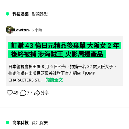
科技娛樂
影視娛樂
Lawton
5 小時
訂購 43 億日元精品後棄單 大阪女 2 年
後終被捕 涉海賊王,火影周邊產品
日本警視廳神田署 8 月 6 日公布，拘捕一名 32 歲大阪女子，
指她涉嫌在出版巨頭集英社旗下官方網店「JUMP
閱讀全文
CHARACTERS ST...
49
7
分享
↗
商業科技
資訊保安