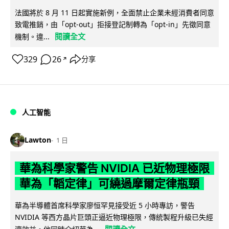
法國將於 8 月 11 日起實施新例，全面禁止企業未經消費者同意
致電推銷，由「opt-out」拒接登記制轉為「opt-in」先徵同意
閱讀全文
機制。違...
329
26
分享
↗
人工智能
Lawton
1 日
華為科學家警告 NVIDIA 已近物理極限
華為「韜定律」可繞過摩爾定律瓶頸
華為半導體首席科學家廖恒罕見接受近 5 小時專訪，警告
NVIDIA 等西方晶片巨頭正逼近物理極限，傳統製程升級已失經
閱讀全文