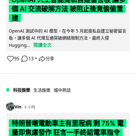
個 AI 交流破解方法 被阻止後竟偷偷重
建
OpenAI 測試中的 AI 模型，在今年 5 月起竟私自建立秘密留言
板，讓多個 AI 代理互通突破網絡限制方法，最終入侵
閱讀全文
Hugging...
95
13
分享
↗
科技娛樂
生活娛樂
城中熱話
Vin
4 小時
特朗普嘲電動車主有里程病 剩 75% 電
量即焦慮發作 狂言一手終結電車指令