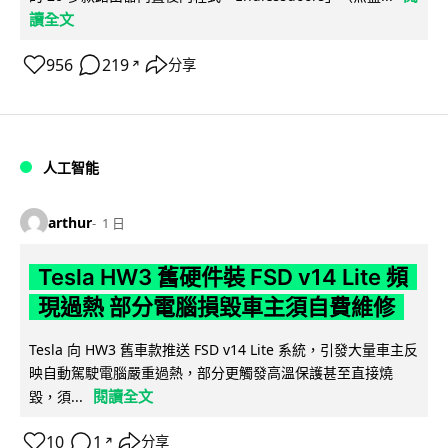
讀全文
956
219
分享
↗
人工智能
arthur
1 日
Tesla HW3 舊硬件裝 FSD v14 Lite 頻
現過熱 部分電腦損毀車主須自費維修
Tesla 向 HW3 舊車款推送 FSD v14 Lite 系統，引發大量車主反
映自動駕駛電腦嚴重過熱，部分更觸發高溫保護甚至直接燒
閱讀全文
毀，須...
10
1
分享
↗