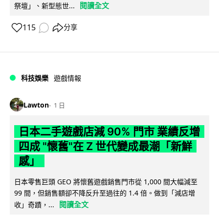
閱讀全文
祭壇」、新型態世...
115
分享
科技娛樂
遊戲情報
Lawton
1 日
日本二手遊戲店減 90% 門市 業績反增
四成 "懷舊"在 Z 世代變成最潮「新鮮
感」
日本零售巨頭 GEO 將懷舊遊戲銷售門市從 1,000 間大幅減至
99 間，但銷售額卻不降反升至過往的 1.4 倍。做到「減店增
閱讀全文
收」奇蹟，...