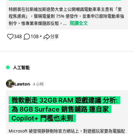
特朗普在拉斯維加斯造勢大會上公開嘲諷電動車車主患有「里
程焦慮病」，聲稱電量剩 75% 便發作，並重申已廢除電動車強
閱讀全文
制令。惟專業車媒隨即反駁，...
348
108
分享
↗
人工智能
Lawton
4 小時
微軟刪走 32GB RAM 遊戲建議 分析:
為 8GB Surface 銷售鋪路 連自家
Copilot+ 門檻也未到
Microsoft 被發現靜靜刪除官方網站上，對遊戲玩家要為電腦配