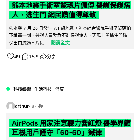
熊本地震手術室驚魂片瘋傳 醫護保護病
人、逃生門 網民讚值得尊敬
熊本縣 7 月 28 日發生 7.1 級地震，熊本綜合醫院手術室鏡頭拍
下地震一刻，醫護人員臨危不亂保護病人，更馬上開逃生門確
閱讀全文
保出口流通。片段...
49
15
分享
↗
科技娛樂
生活科技
健康
arthur
8 小時
AirPods 用家注意聽力響紅燈 醫學界籲
耳機用戶謹守「60-60」鐵律