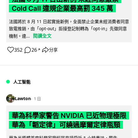
Cold Call 違規企業最高罰 345 萬
法國將於 8 月 11 日起實施新例，全面禁止企業未經消費者同意
致電推銷，由「opt-out」拒接登記制轉為「opt-in」先徵同意
閱讀全文
機制。違...
352
26
分享
↗
人工智能
Lawton
1 日
華為科學家警告 NVIDIA 已近物理極限
華為「韜定律」可繞過摩爾定律瓶頸
華為半導體首席科學家廖恒罕見接受近 5 小時專訪，警告