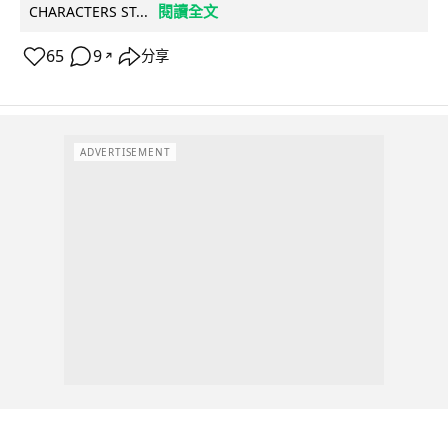
閱讀全文
CHARACTERS ST...
65
9
分享
↗
ADVERTISEMENT