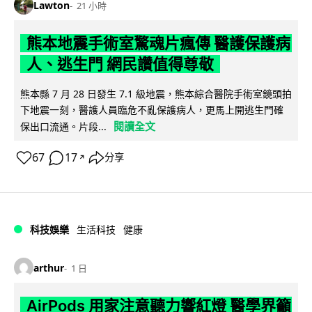
Lawton
21 小時
熊本地震手術室驚魂片瘋傳 醫護保護病
人、逃生門 網民讚值得尊敬
熊本縣 7 月 28 日發生 7.1 級地震，熊本綜合醫院手術室鏡頭拍
下地震一刻，醫護人員臨危不亂保護病人，更馬上開逃生門確
閱讀全文
保出口流通。片段...
67
17
分享
↗
科技娛樂
生活科技
健康
arthur
1 日
AirPods 用家注意聽力響紅燈 醫學界籲