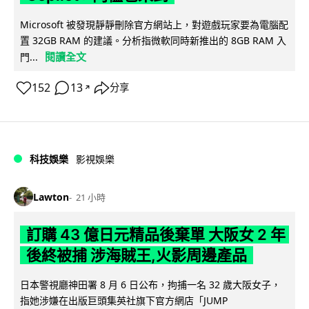
Microsoft 被發現靜靜刪除官方網站上，對遊戲玩家要為電腦配
置 32GB RAM 的建議。分析指微軟同時新推出的 8GB RAM 入
閱讀全文
門...
152
13
分享
↗
科技娛樂
影視娛樂
Lawton
21 小時
訂購 43 億日元精品後棄單 大阪女 2 年
後終被捕 涉海賊王,火影周邊產品
日本警視廳神田署 8 月 6 日公布，拘捕一名 32 歲大阪女子，
指她涉嫌在出版巨頭集英社旗下官方網店「JUMP