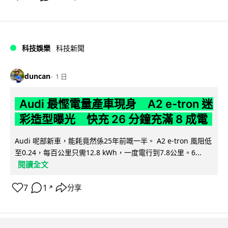
科技娛樂
科技新聞
duncan
1 日
Audi 最慳電量產車現身 A2 e-tron 迷
彩造型曝光 快充 26 分鐘充滿 8 成電
Audi 呢部新車，能耗竟然係25年前嘅一半。 A2 e-tron 風阻低
至0.24，每百公里只需12.8 kWh，一度電行到7.8公里。6...
閱讀全文
7
1
分享
↗