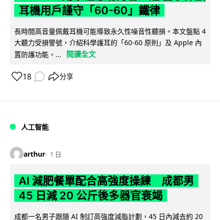
耳機用戶謹守「60-60」鐵律
長時間高音量佩戴耳機可能導致永久性噪音性聽損。本文盤點 4
大聽力受損警號，介紹科學護耳的「60-60 原則」及 Apple 內
閱讀全文
置防護功能，...
18
分享
人工智能
arthur
1 日
AI 減肥餐單配合高強度操練 成都男
45 日減 20 公斤後多器官衰竭
成都一名男子跟隨 AI 制訂高強度減脂計劃，45 日內減去約 20