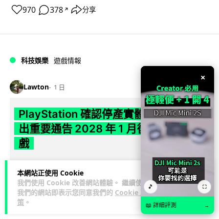
970
378
分享
↗
科技娛樂
遊戲情報
×
Lawton
1 日
PlayStation 確認停產實體光碟 包裝印
出重要通告 2028 年 1 月後不出光碟遊
戲
Sony 已在 PS5 主機包裝加貼提示貼紙，重申官方 7 月已公布
本網站正使用 Cookie
計劃：2028 年 1 月起停產新遊戲實體光碟。分析師預期 PS6
我們使用 Cookie 改善網站體驗。 繼續使用
閱讀全文
因此...
🎵
⛶
我們的網站即表示您同意我們的
Cookie 政
策
。
📖 詳細評測
→
174
78
分享
↗