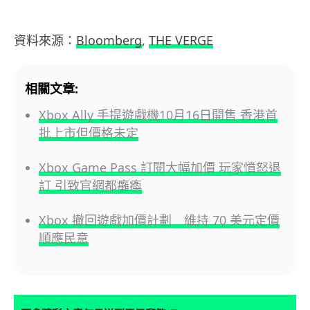
資料來源：
Bloomberg
,
THE VERGE
相關文章:
Xbox Ally 手提遊戲機10月16日開售 香港首
批上市但價格未定
Xbox Game Pass 訂閱大幅加價 玩家憤怒退
訂 引致官網都癱瘓
Xbox 撤回遊戲加價計劃 維持 70 美元定價
順應民意