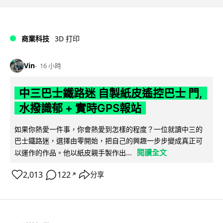
商業科技
3D 打印
Vin
16 小時
中三巴士鐵路迷 自製紙皮遙控巴士 門,
水撥識郁 + 實時GPS報站
如果你熱愛一件事，你會熱愛到怎樣的程度？一位就讀中三的
巴士鐵路迷，選擇由零開始，把自己的興趣一步步變成真正可
閱讀全文
以運作的作品。他以紙皮親手製作出...
2,013
122
分享
↗