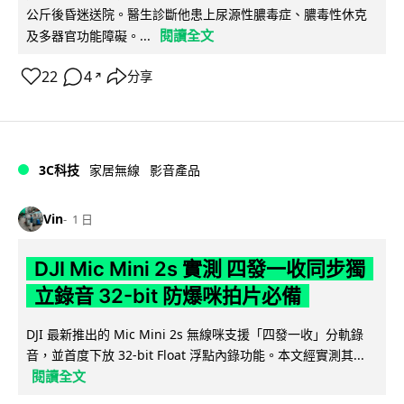
公斤後昏迷送院。醫生診斷他患上尿源性膿毒症、膿毒性休克
閱讀全文
及多器官功能障礙。...
22
4
分享
↗
3C科技
家居無線
影音產品
Vin
1 日
DJI Mic Mini 2s 實測 四發一收同步獨
立錄音 32-bit 防爆咪拍片必備
DJI 最新推出的 Mic Mini 2s 無線咪支援「四發一收」分軌錄
音，並首度下放 32-bit Float 浮點內錄功能。本文經實測其...
閱讀全文