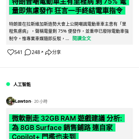
特朗普嘲電動車主有里程病 剩 75% 電
量即焦慮發作 狂言一手終結電車指令
特朗普在拉斯維加斯造勢大會上公開嘲諷電動車車主患有「里
程焦慮病」，聲稱電量剩 75% 便發作，並重申已廢除電動車強
閱讀全文
制令。惟專業車媒隨即反駁，...
541
248
分享
↗
人工智能
Lawton
20 小時
微軟刪走 32GB RAM 遊戲建議 分析:
為 8GB Surface 銷售鋪路 連自家
Copilot+ 門檻也未到