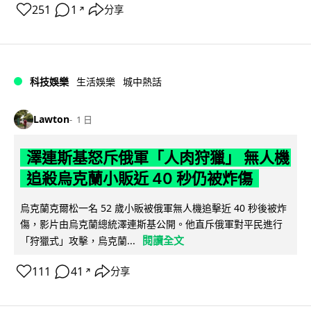
251
1
分享
↗
科技娛樂
生活娛樂
城中熱話
Lawton
1 日
澤連斯基怒斥俄軍「人肉狩獵」 無人機
追殺烏克蘭小販近 40 秒仍被炸傷
烏克蘭克爾松一名 52 歲小販被俄軍無人機追擊近 40 秒後被炸
傷，影片由烏克蘭總統澤連斯基公開。他直斥俄軍對平民進行
閱讀全文
「狩獵式」攻擊，烏克蘭...
111
41
分享
↗