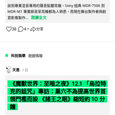
談到專業混音專用的聲音監聽耳機，Sony 經典 MDR-7506 到
MDR-M1 專業錄音室耳機都為人熟悉。而現在舞台製作者與創
閱讀全文
意影像製作...
38
4
分享
↗
科技娛樂
遊戲情報
天恩
1 日
《魔獸世界：至暗之夜》12.1 「烏拉特
克的詛咒」專訪：巢穴不為提高世界首
領門檻而設 《諸王之眠》縮短約 10 分
鐘