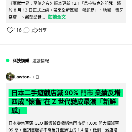
《魔獸世界：至暗之夜》版本更新 12.1「烏拉特克的詛咒」將
於 8 月 13 日正式上線，帶來全新區域「盤蛇島」、地城「毒牙
閱讀全文
祭壇」、新型態世...
116
分享
科技娛樂
遊戲情報
Lawton
1 日
日本二手遊戲店減 90% 門市 業績反增
四成 "懷舊"在 Z 世代變成最潮「新鮮
感」
日本零售巨頭 GEO 將懷舊遊戲銷售門市從 1,000 間大幅減至
99 間，但銷售額卻不降反升至過往的 1.4 倍。做到「減店增