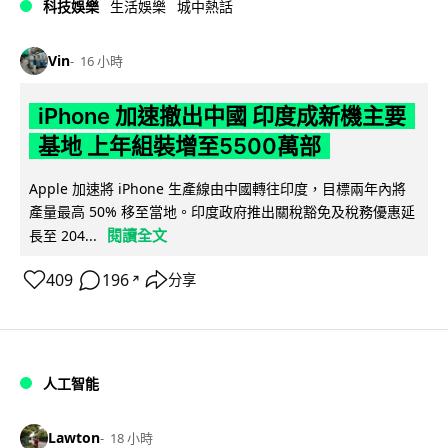
科技娛樂
生活娛樂
城中熱話
Vin
16 小時
iPhone 加速撤出中國 印度成新機主要
基地 上年組裝增至5500萬部
Apple 加速將 iPhone 生產線由中國轉往印度，目標兩年內將
產量最高 50% 移至當地。印度政府推出關稅豁免及稅務優惠延
閱讀全文
長至 204...
409
196
分享
↗
人工智能
Lawton
18 小時