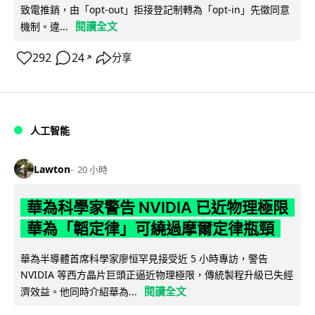
致電推銷，由「opt-out」拒接登記制轉為「opt-in」先徵同意
閱讀全文
機制。違...
292
24
分享
↗
人工智能
Lawton
20 小時
華為科學家警告 NVIDIA 已近物理極限
華為「韜定律」可繞過摩爾定律瓶頸
華為半導體首席科學家廖恒罕見接受近 5 小時專訪，警告
NVIDIA 等西方晶片巨頭正逼近物理極限，傳統製程升級已失經
閱讀全文
濟效益。他同時介紹華為...