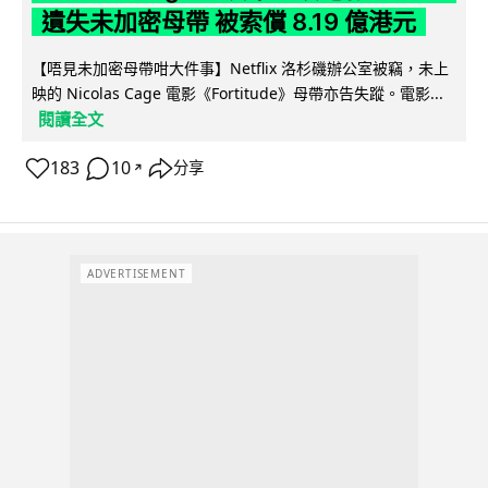
遺失未加密母帶 被索償 8.19 億港元
【唔見未加密母帶咁大件事】Netflix 洛杉磯辦公室被竊，未上
映的 Nicolas Cage 電影《Fortitude》母帶亦告失蹤。電影...
閱讀全文
183
10
分享
↗
ADVERTISEMENT