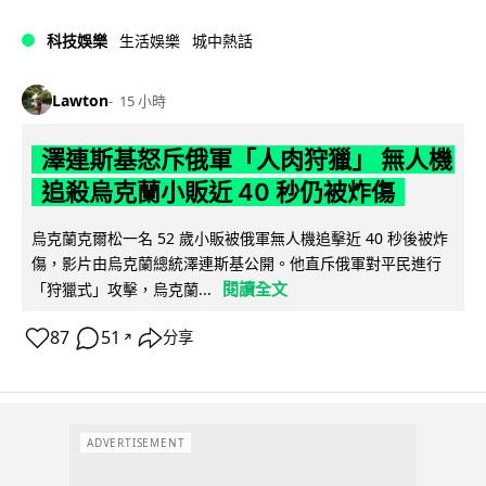
科技娛樂
生活娛樂
城中熱話
Lawton
15 小時
澤連斯基怒斥俄軍「人肉狩獵」 無人機
追殺烏克蘭小販近 40 秒仍被炸傷
烏克蘭克爾松一名 52 歲小販被俄軍無人機追擊近 40 秒後被炸
傷，影片由烏克蘭總統澤連斯基公開。他直斥俄軍對平民進行
閱讀全文
「狩獵式」攻擊，烏克蘭...
87
51
分享
↗
ADVERTISEMENT