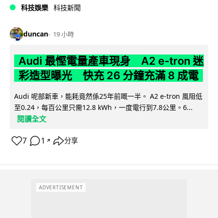
科技娛樂
科技新聞
duncan
19 小時
Audi 最慳電量產車現身 A2 e-tron 迷
彩造型曝光 快充 26 分鐘充滿 8 成電
Audi 呢部新車，能耗竟然係25年前嘅一半。 A2 e-tron 風阻低
至0.24，每百公里只需12.8 kWh，一度電行到7.8公里。6...
閱讀全文
7
1
分享
↗
ADVERTISEMENT