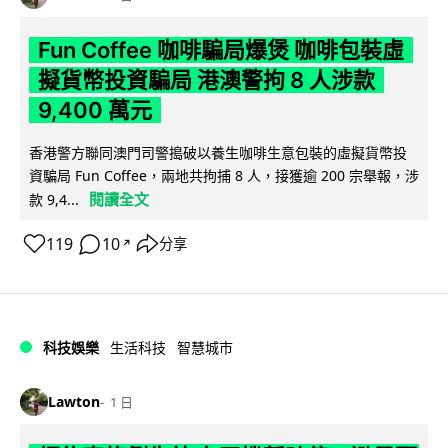
Fun Coffee 咖啡騙局爆煲 咖啡包裝虛
擬貨幣投資騙局 港澳警拘 8 人涉款
9,400 萬元
香港警方聯同澳門司警搗破以養生咖啡生意包裝的虛擬貨幣投
資騙局 Fun Coffee，兩地共拘捕 8 人，接獲逾 200 宗舉報，涉
閱讀全文
款 9,4...
119
10
分享
↗
科技娛樂
生活科技
智慧城市
Lawton
1 日