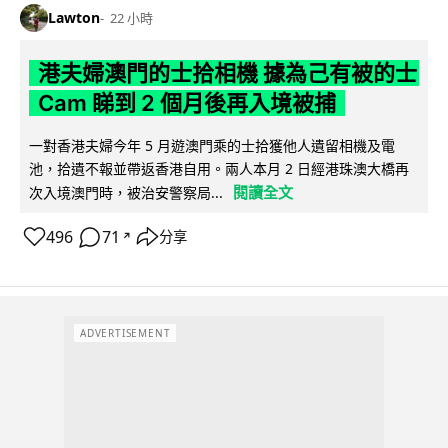
Lawton
22 小時
港夫婦澳門的士拾相機 據為己有被的士
Cam 睇到 2 個月後再入境被捕
一對香港夫婦今年 5 月遊澳門乘的士拾獲他人遺留相機及電
池，拾遺不報並帶返香港自用。兩人本月 2 日經港珠澳大橋再
閱讀全文
次入境澳門時，被治安警察局...
496
71
分享
↗
ADVERTISEMENT