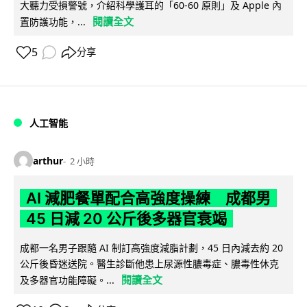
大聽力受損警號，介紹科學護耳的「60-60 原則」及 Apple 內
閱讀全文
置防護功能，...
5
分享
人工智能
arthur
2 小時
AI 減肥餐單配合高強度操練 成都男
45 日減 20 公斤後多器官衰竭
成都一名男子跟隨 AI 制訂高強度減脂計劃，45 日內減去約 20
公斤後昏迷送院。醫生診斷他患上尿源性膿毒症、膿毒性休克
閱讀全文
及多器官功能障礙。...