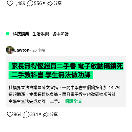
1,489
556
分享
↗
科技娛樂
生活娛樂
城中熱話
Lawton
20 小時
家長無得慳錢買二手書 電子啟動碼鎖死
二手教科書 學生無法做功課
社福界立法會議員陳文宜指，一間中學書單價錢按年加 14.7%
遠超通漲，令家長難以負擔。而且電子教材啟動碼這項設計，
閱讀全文
令學生無法完成功課，二手...
864
334
分享
↗