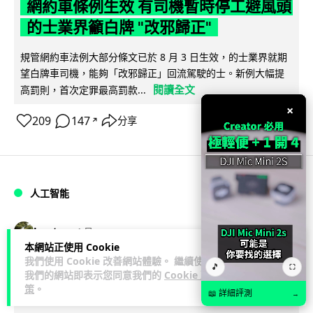
網約車條例生效 有司機暫時停工避風頭
的士業界籲白牌 "改邪歸正"
規管網約車法例大部分條文已於 8 月 3 日生效，的士業界就期
望白牌車司機，能夠「改邪歸正」回流駕駛的士。新例大幅提
閱讀全文
高罰則，首次定罪最高罰款...
×
209
147
分享
↗
人工智能
Lawton
1 日
本網站正使用 Cookie
我們使用 Cookie 改善網站體驗。 繼續使用
白宮拒測中國開放 AI 模型 業界質疑安
🎵
⛶
我們的網站即表示您同意我們的
Cookie 政
全框架選擇性執行
策
。
📖 詳細評測
→