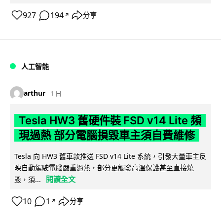
927
194
分享
↗
人工智能
arthur
1 日
Tesla HW3 舊硬件裝 FSD v14 Lite 頻
現過熱 部分電腦損毀車主須自費維修
Tesla 向 HW3 舊車款推送 FSD v14 Lite 系統，引發大量車主反
映自動駕駛電腦嚴重過熱，部分更觸發高溫保護甚至直接燒
閱讀全文
毀，須...
10
1
分享
↗