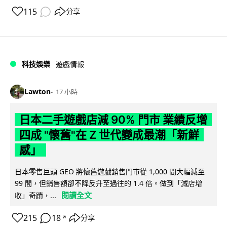
115
分享
科技娛樂
遊戲情報
Lawton
17 小時
日本二手遊戲店減 90% 門市 業績反增
四成 "懷舊"在 Z 世代變成最潮「新鮮
感」
日本零售巨頭 GEO 將懷舊遊戲銷售門市從 1,000 間大幅減至
99 間，但銷售額卻不降反升至過往的 1.4 倍。做到「減店增
閱讀全文
收」奇蹟，...
215
18
分享
↗