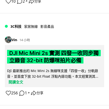
10
2
分享
↗
3C科技
家居無線
影音產品
Vin
14 小時
DJI Mic Mini 2s 實測 四發一收同步獨
立錄音 32-bit 防爆咪拍片必備
DJI 最新推出的 Mic Mini 2s 無線咪支援「四發一收」分軌錄
音，並首度下放 32-bit Float 浮點內錄功能。本文經實測其...
閱讀全文
256
1
分享
↗