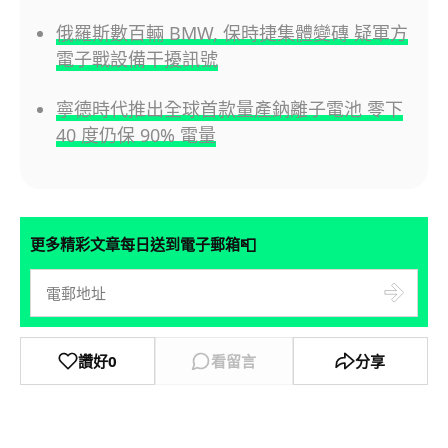
俄羅斯數百輛 BMW, 保時捷集體變磚 疑軍方
電子戰設備干擾訊號
寧德時代推出全球首款量產鈉離子電池 零下
40 度仍保 90% 電量
📮
更多精彩文章每日送到電子郵箱
讚好
0
看留言
分享