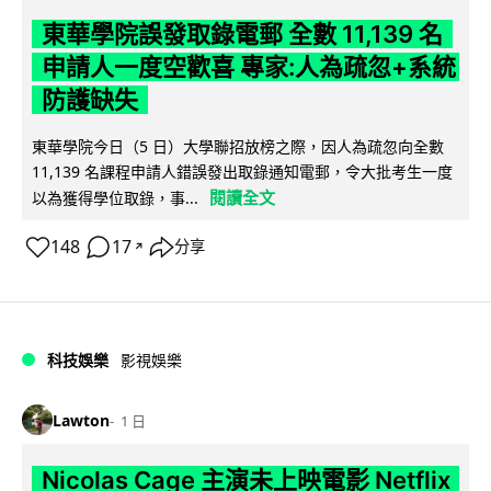
東華學院誤發取錄電郵 全數 11,139 名
申請人一度空歡喜 專家:人為疏忽+系統
防護缺失
東華學院今日（5 日）大學聯招放榜之際，因人為疏忽向全數
11,139 名課程申請人錯誤發出取錄通知電郵，令大批考生一度
閱讀全文
以為獲得學位取錄，事...
148
17
分享
↗
科技娛樂
影視娛樂
Lawton
1 日
Nicolas Cage 主演未上映電影 Netflix