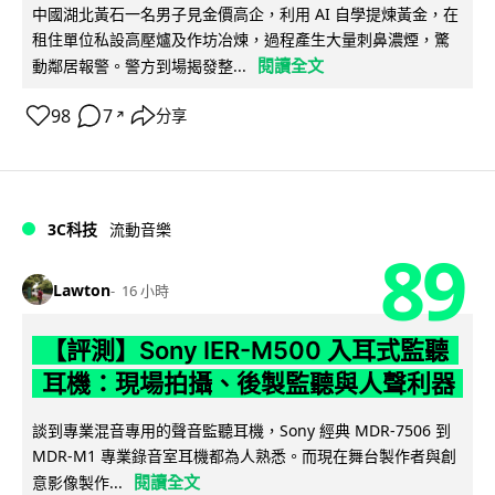
中國湖北黃石一名男子見金價高企，利用 AI 自學提煉黃金，在
租住單位私設高壓爐及作坊冶煉，過程產生大量刺鼻濃煙，驚
閱讀全文
動鄰居報警。警方到場揭發整...
98
7
分享
↗
3C科技
流動音樂
89
Lawton
16 小時
【評測】Sony IER-M500 入耳式監聽
耳機：現場拍攝、後製監聽與人聲利器
談到專業混音專用的聲音監聽耳機，Sony 經典 MDR-7506 到
MDR-M1 專業錄音室耳機都為人熟悉。而現在舞台製作者與創
閱讀全文
意影像製作...