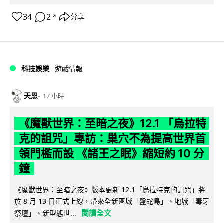
34
2
分享
↗
科技娛樂
遊戲情報
天恩
17 小時
《魔獸世界：至暗之夜》12.1 「烏拉特
克的詛咒」專訪：巢穴不為提高世界首
領門檻而設 《諸王之眠》縮短約 10 分
鐘
《魔獸世界：至暗之夜》版本更新 12.1「烏拉特克的詛咒」將
於 8 月 13 日正式上線，帶來全新區域「盤蛇島」、地城「毒牙
閱讀全文
祭壇」、新型態世...