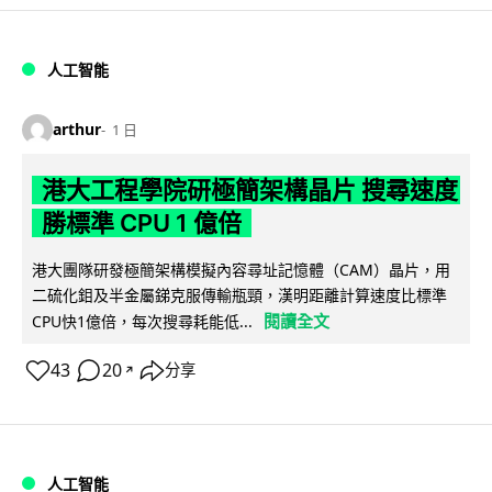
人工智能
arthur
1 日
港大工程學院研極簡架構晶片 搜尋速度
勝標準 CPU 1 億倍
港大團隊研發極簡架構模擬內容尋址記憶體（CAM）晶片，用
二硫化鉬及半金屬銻克服傳輸瓶頸，漢明距離計算速度比標準
閱讀全文
CPU快1億倍，每次搜尋耗能低...
43
20
分享
↗
人工智能