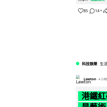
85
14
↗
科技娛樂
生
Lawton
4 小時
港鐵紅