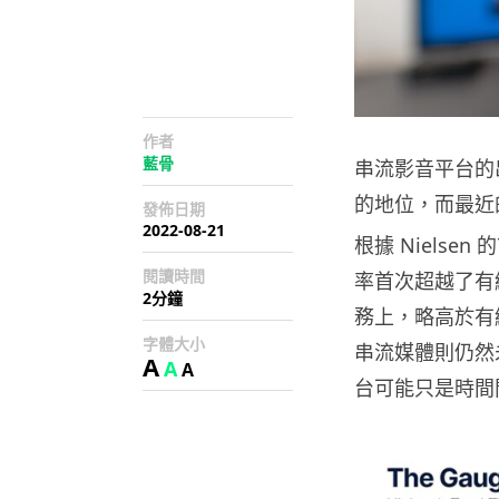
作者
藍骨
串流影音平台的
的地位，而最近
發佈日期
2022-08-21
根據 Niels
閱讀時間
率首次超越了有線
2分鐘
務上，略高於有
字體大小
串流媒體則仍然
A
A
A
台可能只是時間