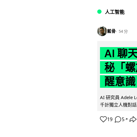
人工智能
藍骨
54 分
AI 
秘「螺
醒意識
AI 研究員 Adel
千計獨立人機對話
19
5
↗