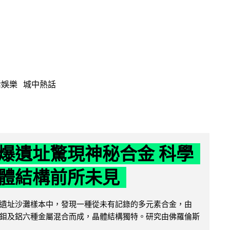
活娛樂
城中熱話
爆遺址驚現神秘合金 科學
體結構前所未見
遺址沙灘樣本中，發現一種從未有記錄的多元素合金，由
鉬及鋁六種金屬混合而成，晶體結構獨特。研究由佛羅倫斯