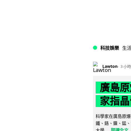
科技娛樂
生
Lawton
3 小時
廣島原
家指晶
科學家在廣島原爆
鐵、鉻、鎳、錳、
大學...
閱讀全文