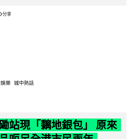
分享
活娛樂
城中熱話
磡站現「黐地銀包」 原來