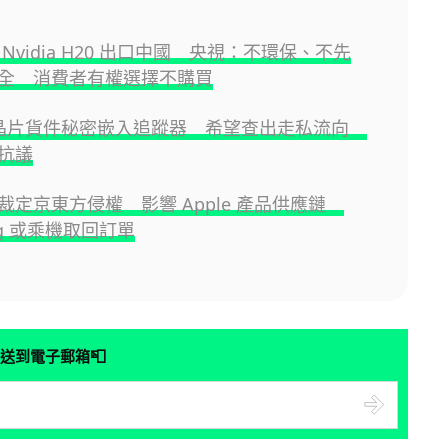
Nvidia H20 出口中國 央視：不環保、不先
全 消費者有權選擇不購買
I 晶片貨件秘密嵌入追蹤器 希望查出走私流向
抗議
裁定京東方侵權 影響 Apple 產品供應鏈
ng 或乘機取回訂單
📮
送到電子郵箱