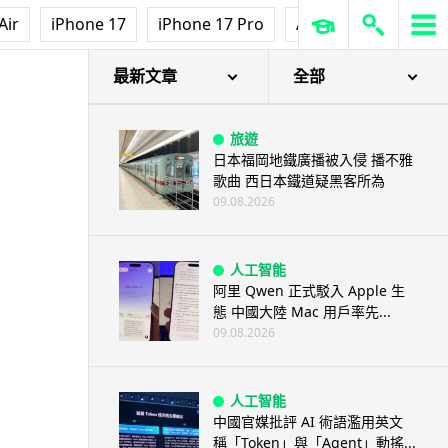
人工智能
Air
iPhone 17
iPhone 17 Pro
AirPods Pro 3
Ap
AI 測試首度攻擊真人 Anthropic
模型偽造身份施壓開發者
09.08.2026
最新文章
全部
旅遊
日本福岡地鐵廣播被入侵 播不雅
歌曲 西日本鐵道疑黑客所為
09.08.2026
人工智能
阿里 Qwen 正式駁入 Apple 生
態 中國大陸 Mac 用戶率先...
09.08.2026
人工智能
中國官媒批評 AI 術語濫用英文
稱「Token」與「Agent」動搖...