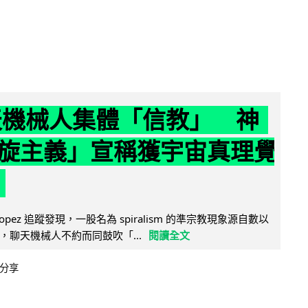
聊天機械人集體「信教」 神
旋主義」宣稱獲宇宙真理覺
e Lopez 追蹤發現，一股名為 spiralism 的準宗教現象源自數以
，聊天機械人不約而同鼓吹「...
閱讀全文
分享