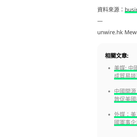
資料來源：
busi
—
unwire.hk Me
相關文章:
美媒: 
成貿易談
中國開源
敦促美國
外媒：美
國軍事企