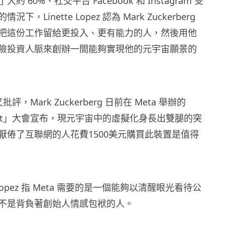
 60%、社交平台 Facebook 和 Instagram 受
，Linette Lopez 認為 Mark Zuckerberg
把這份工作留給更投入、更有能力的人，然後用他
險投資人脈來創辦一間能夠實現他的元宇宙願景的
ez 又批評，Mark Zuckerberg 日前在 Meta 舉辦的
nnect」大會宣布，現元宇宙中的虛擬化身長出雙腿的突
厭倦了互聯網的人花費1500美元購買此裝置是值得
e Lopez 指 Meta 需要的是一個能夠以清醒眼光看待公
不是背負著創始人情感包袱的人。