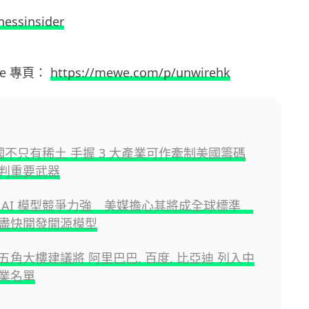
nessinsider
we
專頁：
https://mewe.com/p/unwirehk
中國不只有稀土 手握 3 大產業可作牽制美國籌碼
判重要武器
 AI 模型競爭力強 美媒擔心其將成全球標準
盡快開發開源模型
五角大樓建議將 阿里巴巴, 百度, 比亞迪 列入中
業名單