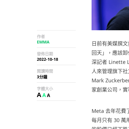
作者
EMMA
日前有美媒撰文指，F
回天」，應該卸任 M
發佈日期
2022-10-18
深記者 Linette
人來管理旗下社文平
閱讀時間
3分鐘
Mark Zuck
字體大小
家創業公司，實
A
A
A
Meta 去年花
每月只有 30 