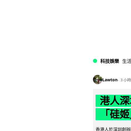
科技娛樂
生
Lawton
3 小時
港人深
「硅姬
香港人於深圳創辦初