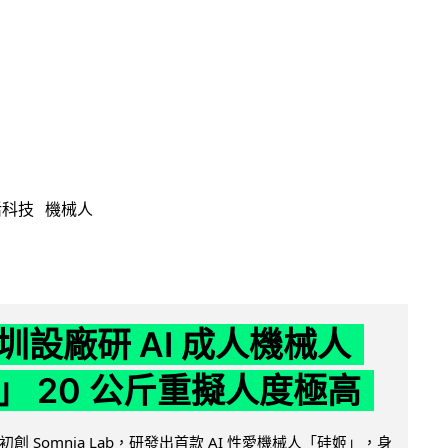
活科技
機械人
圳設廠研 AI 成人機械人
」 20 公斤重擬人度極高
創 Somnia Lab，研發出首款 AI 性愛機械人「硅姬」，身