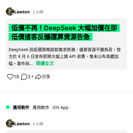
Lawton
2 小時
低價不再！DeepSeek 大幅加價在即
低價搶客反釀運算資源告急
DeepSeek 因低價策略掀起需求熱潮，運算資源不勝負荷，官
方於 8 月 6 日宣布即將大幅上調 API 收費，惟未公布具體加
閱讀全文
幅。事件與...
18
3
分享
↗
iOS App
應用軟件
應用軟件
Lawton
5 小時