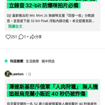
立錄音 32-bit 防爆咪拍片必備
DJI 最新推出的 Mic Mini 2s 無線咪支援「四發一收」分軌錄
音，並首度下放 32-bit Float 浮點內錄功能。本文經實測其...
閱讀全文
251
1
分享
↗
科技娛樂
生活娛樂
城中熱話
Lawton
1 日
澤連斯基怒斥俄軍「人肉狩獵」 無人機
追殺烏克蘭小販近 40 秒仍被炸傷
烏克蘭克爾松一名 52 歲小販被俄軍無人機追擊近 40 秒後被炸