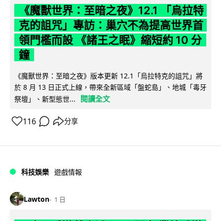
《魔獸世界：至暗之夜》12.1 「烏拉特
克的詛咒」專訪：巢穴不為提高世界首
領門檻而設 《諸王之眠》縮短約 10 分
鐘
《魔獸世界：至暗之夜》版本更新 12.1「烏拉特克的詛咒」將
於 8 月 13 日正式上線，帶來全新區域「盤蛇島」、地城「毒牙
閱讀全文
祭壇」、新型態世...
116
分享
科技娛樂
遊戲情報
Lawton
1 日