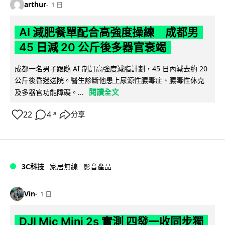
arthur
1 日
AI 減肥餐單配合高強度操練 成都男
45 日減 20 公斤後多器官衰竭
成都一名男子跟隨 AI 制訂高強度減脂計劃，45 日內減去約 20
公斤後昏迷送院。醫生診斷他患上尿源性膿毒症、膿毒性休克
閱讀全文
及多器官功能障礙。...
22
4
分享
↗
3C科技
家居無線
影音產品
Vin
1 日
DJI Mic Mini 2s 實測 四發一收同步獨