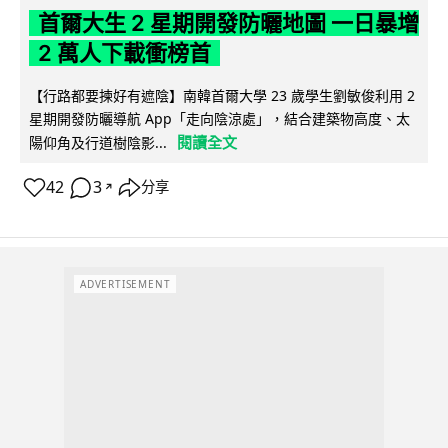
首爾大生 2 星期開發防曬地圖 一日暴增
2 萬人下載衝榜首
【行路都要揀好有遮陰】南韓首爾大學 23 歲學生劉敏俊利用 2
星期開發防曬導航 App「走向陰涼處」，結合建築物高度、太
閱讀全文
陽仰角及行道樹陰影...
42
3
分享
↗
ADVERTISEMENT