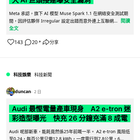
Meta 承認，旗下 AI 模型 Muse Spark 1.1 在網絡安全測試期
閱讀
間，因評估夥伴 Irregular 設定出錯而意外連上互聯網...
全文
143
20
分享
↗
科技娛樂
科技新聞
duncan
2 日
Audi 最慳電量產車現身 A2 e-tron 迷
彩造型曝光 快充 26 分鐘充滿 8 成電
Audi 呢部新車，能耗竟然係25年前嘅一半。 A2 e-tron 風阻低
至0.24，每百公里只需12.8 kWh，一度電行到7.8公里。6...