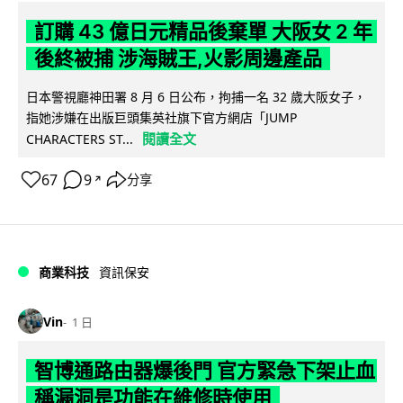
訂購 43 億日元精品後棄單 大阪女 2 年
後終被捕 涉海賊王,火影周邊產品
日本警視廳神田署 8 月 6 日公布，拘捕一名 32 歲大阪女子，
指她涉嫌在出版巨頭集英社旗下官方網店「JUMP
閱讀全文
CHARACTERS ST...
67
9
分享
↗
商業科技
資訊保安
Vin
1 日
智博通路由器爆後門 官方緊急下架止血
稱漏洞是功能在維修時使用