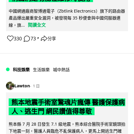
中國網通廠商智博通電子（Zbtlink Electronics）旗下的路由器
產品爆出嚴重安全漏洞，被發現每 35 秒便會與中國伺服器連
閱讀全文
線，旗...
330
73
分享
↗
科技娛樂
生活娛樂
城中熱話
Lawton
1 日
熊本地震手術室驚魂片瘋傳 醫護保護病
人、逃生門 網民讚值得尊敬
熊本縣 7 月 28 日發生 7.1 級地震，熊本綜合醫院手術室鏡頭拍
下地震一刻，醫護人員臨危不亂保護病人，更馬上開逃生門確