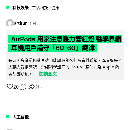
科技娛樂
生活科技
健康
arthur
1 日
AirPods 用家注意聽力響紅燈 醫學界籲
耳機用戶謹守「60-60」鐵律
長時間高音量佩戴耳機可能導致永久性噪音性聽損。本文盤點 4
大聽力受損警號，介紹科學護耳的「60-60 原則」及 Apple 內
閱讀全文
置防護功能，...
20
分享
人工智能