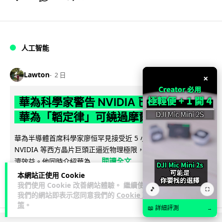
人工智能
Lawton
2 日
×
華為科學家警告 NVIDIA 已近物理極限
華為「韜定律」可繞過摩爾定律瓶頸
華為半導體首席科學家廖恒罕見接受近 5 小時專訪，警告
NVIDIA 等西方晶片巨頭正逼近物理極限，傳統製程升級已失經
閱讀全文
濟效益。他同時介紹華為...
本網站正使用 Cookie
1,593
602
分享
↗
我們使用 Cookie 改善網站體驗。 繼續使用
🎵
⛶
我們的網站即表示您同意我們的
Cookie 政
策
。
📖 詳細評測
→