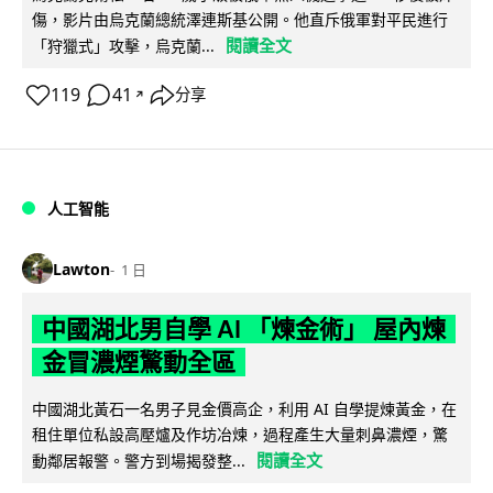
傷，影片由烏克蘭總統澤連斯基公開。他直斥俄軍對平民進行
閱讀全文
「狩獵式」攻擊，烏克蘭...
119
41
分享
↗
人工智能
Lawton
1 日
中國湖北男自學 AI 「煉金術」 屋內煉
金冒濃煙驚動全區
中國湖北黃石一名男子見金價高企，利用 AI 自學提煉黃金，在
租住單位私設高壓爐及作坊冶煉，過程產生大量刺鼻濃煙，驚
閱讀全文
動鄰居報警。警方到場揭發整...