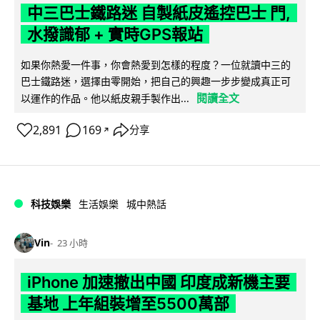
中三巴士鐵路迷 自製紙皮遙控巴士 門,
水撥識郁 + 實時GPS報站
如果你熱愛一件事，你會熱愛到怎樣的程度？一位就讀中三的
巴士鐵路迷，選擇由零開始，把自己的興趣一步步變成真正可
閱讀全文
以運作的作品。他以紙皮親手製作出...
2,891
169
分享
↗
科技娛樂
生活娛樂
城中熱話
Vin
23 小時
iPhone 加速撤出中國 印度成新機主要
基地 上年組裝增至5500萬部