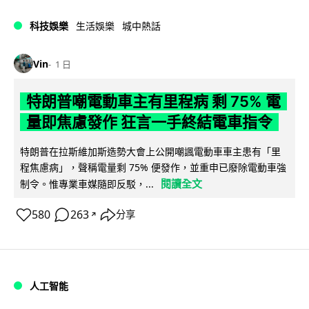
科技娛樂
生活娛樂
城中熱話
Vin
1 日
特朗普嘲電動車主有里程病 剩 75% 電
量即焦慮發作 狂言一手終結電車指令
特朗普在拉斯維加斯造勢大會上公開嘲諷電動車車主患有「里
程焦慮病」，聲稱電量剩 75% 便發作，並重申已廢除電動車強
閱讀全文
制令。惟專業車媒隨即反駁，...
580
263
分享
↗
人工智能