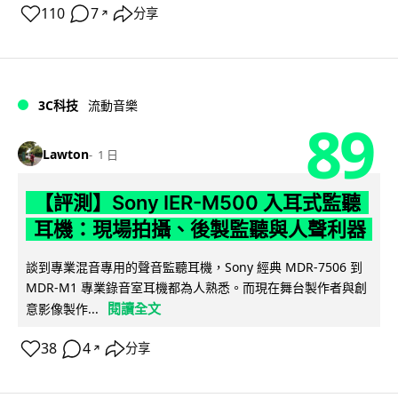
110
7
分享
↗
3C科技
流動音樂
89
Lawton
1 日
【評測】Sony IER-M500 入耳式監聽
耳機：現場拍攝、後製監聽與人聲利器
談到專業混音專用的聲音監聽耳機，Sony 經典 MDR-7506 到
MDR-M1 專業錄音室耳機都為人熟悉。而現在舞台製作者與創
閱讀全文
意影像製作...
38
4
分享
↗