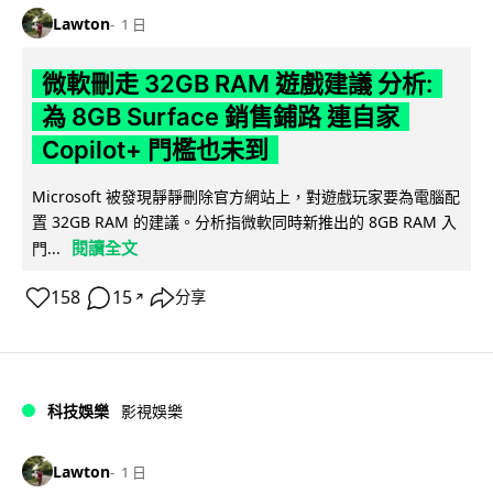
Lawton
1 日
微軟刪走 32GB RAM 遊戲建議 分析:
為 8GB Surface 銷售鋪路 連自家
Copilot+ 門檻也未到
Microsoft 被發現靜靜刪除官方網站上，對遊戲玩家要為電腦配
置 32GB RAM 的建議。分析指微軟同時新推出的 8GB RAM 入
閱讀全文
門...
158
15
分享
↗
科技娛樂
影視娛樂
Lawton
1 日