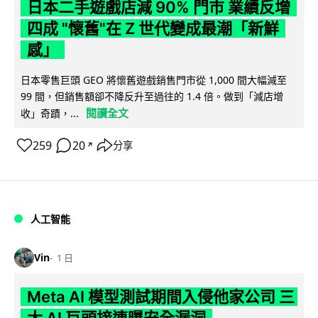
日本二手遊戲店減 90% 門市 業績反增
四成 "懷舊"在 Z 世代變成最潮「新鮮
感」
日本零售巨頭 GEO 將懷舊遊戲銷售門市從 1,000 間大幅減至
99 間，但銷售額卻不降反升至過往的 1.4 倍。做到「減店增
閱讀全文
收」奇蹟，...
259
20
分享
↗
人工智能
Vin
1 日
Meta AI 模型測試期間入侵他家公司 三
大 AI 巨頭接連曝安全漏洞