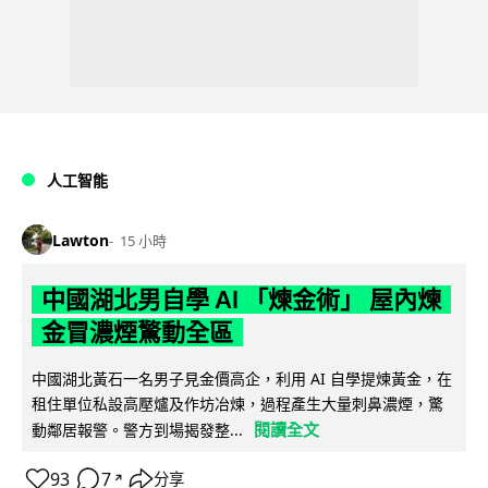
人工智能
Lawton
15 小時
中國湖北男自學 AI 「煉金術」 屋內煉
金冒濃煙驚動全區
中國湖北黃石一名男子見金價高企，利用 AI 自學提煉黃金，在
租住單位私設高壓爐及作坊冶煉，過程產生大量刺鼻濃煙，驚
閱讀全文
動鄰居報警。警方到場揭發整...
93
7
分享
↗