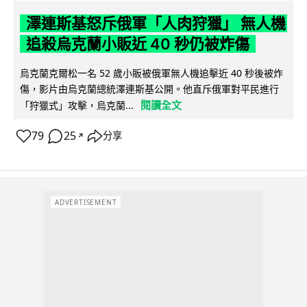
澤連斯基怒斥俄軍「人肉狩獵」 無人機
追殺烏克蘭小販近 40 秒仍被炸傷
烏克蘭克爾松一名 52 歲小販被俄軍無人機追擊近 40 秒後被炸
傷，影片由烏克蘭總統澤連斯基公開。他直斥俄軍對平民進行
閱讀全文
「狩獵式」攻擊，烏克蘭...
79
25
分享
↗
ADVERTISEMENT