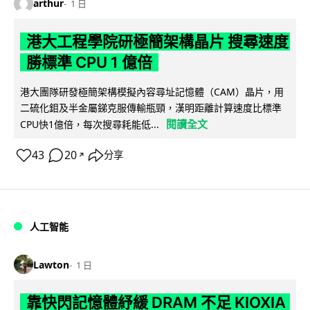
arthur
1 日
港大工程學院研極簡架構晶片 搜尋速度
勝標準 CPU 1 億倍
港大團隊研發極簡架構模擬內容尋址記憶體（CAM）晶片，用
二硫化鉬及半金屬銻克服傳輸瓶頸，漢明距離計算速度比標準
閱讀全文
CPU快1億倍，每次搜尋耗能低...
43
20
分享
↗
人工智能
Lawton
1 日
靠快閃記憶體紓緩 DRAM 不足 KIOXIA