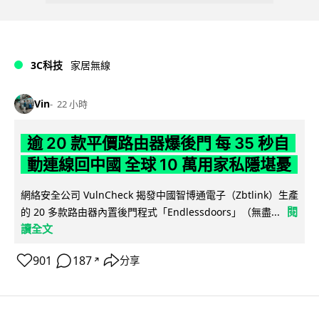
3C科技
家居無線
Vin
22 小時
逾 20 款平價路由器爆後門 每 35 秒自
動連線回中國 全球 10 萬用家私隱堪憂
網絡安全公司 VulnCheck 揭發中國智博通電子（Zbtlink）生產
閱
的 20 多款路由器內置後門程式「Endlessdoors」（無盡...
讀全文
901
187
分享
↗