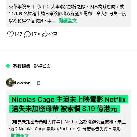
東華學院今日（5 日）大學聯招放榜之際，因人為疏忽向全數
11,139 名課程申請人錯誤發出取錄通知電郵，令大批考生一度
閱讀全文
以為獲得學位取錄，事...
147
17
分享
↗
科技娛樂
影視娛樂
Lawton
1 日
Nicolas Cage 主演未上映電影 Netflix
遺失未加密母帶 被索償 8.19 億港元
【唔見未加密母帶咁大件事】Netflix 洛杉磯辦公室被竊，未上
映的 Nicolas Cage 電影《Fortitude》母帶亦告失蹤。電影...
閱讀全文