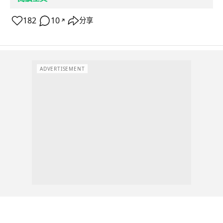
182
10
分享
↗
ADVERTISEMENT