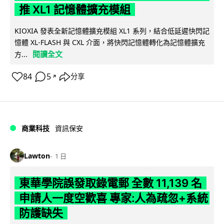
推 XL1 記憶體擴充模組
KIOXIA 發表全新記憶體擴充模組 XL1 系列，結合低延遲快閃記
憶體 XL-FLASH 與 CXL 介面，將快閃記憶體轉化為記憶體擴充
閱讀全文
方...
84
5
分享
↗
商業科技
資訊保安
Lawton
1 日
東華學院誤發取錄電郵 全數 11,139 名
申請人一度空歡喜 專家:人為疏忽+系統
防護缺失