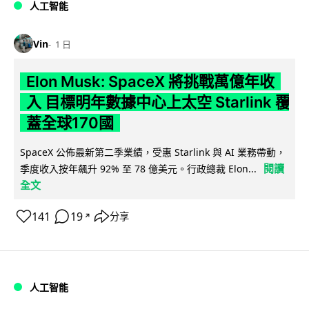
人工智能
Vin
1 日
Elon Musk: SpaceX 將挑戰萬億年收
入 目標明年數據中心上太空 Starlink 覆
蓋全球170國
SpaceX 公佈最新第二季業績，受惠 Starlink 與 AI 業務帶動，
閱讀
季度收入按年飆升 92% 至 78 億美元。行政總裁 Elon...
全文
141
19
分享
↗
人工智能