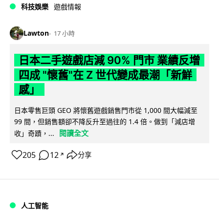
科技娛樂
遊戲情報
Lawton
17 小時
日本二手遊戲店減 90% 門市 業績反增
四成 "懷舊"在 Z 世代變成最潮「新鮮
感」
日本零售巨頭 GEO 將懷舊遊戲銷售門市從 1,000 間大幅減至
99 間，但銷售額卻不降反升至過往的 1.4 倍。做到「減店增
閱讀全文
收」奇蹟，...
205
12
分享
↗
人工智能