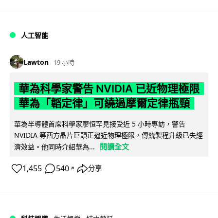
人工智能
Lawton
19 小時
華為科學家警告 NVIDIA 已近物理極限
華為「韜定律」可繞過摩爾定律瓶頸
華為半導體首席科學家廖恒罕見接受近 5 小時專訪，警告
NVIDIA 等西方晶片巨頭正逼近物理極限，傳統製程升級已失經
閱讀全文
濟效益。他同時介紹華為...
1,455
540
分享
↗