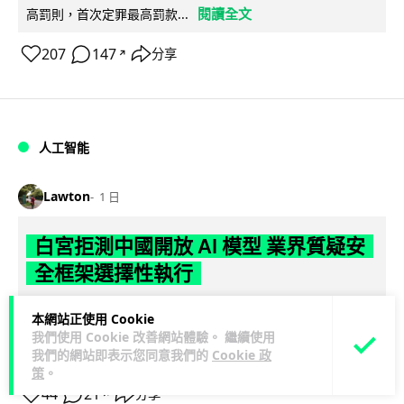
閱讀全文
高罰則，首次定罪最高罰款...
207
147
分享
↗
人工智能
Lawton
1 日
白宮拒測中國開放 AI 模型 業界質疑安
全框架選擇性執行
彭博社報道，白宮通知美國頂尖 AI 公司，中國開發的開放權重
本網站正使用 Cookie
模型將不納入特朗普政府新 AI 安全框架的測試範圍。美國業界
我們使用 Cookie 改善網站體驗。 繼續使用
閱讀全文
則聯署呼籲政府不要限...
我們的網站即表示您同意我們的
Cookie 政
策
。
44
21
分享
↗