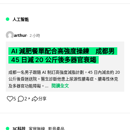
人工智能
arthur
2 小時
AI 減肥餐單配合高強度操練 成都男
45 日減 20 公斤後多器官衰竭
成都一名男子跟隨 AI 制訂高強度減脂計劃，45 日內減去約 20
公斤後昏迷送院。醫生診斷他患上尿源性膿毒症、膿毒性休克
閱讀全文
及多器官功能障礙。...
5
2
分享
↗
3C科技
家居無線
影音產品