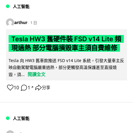
人工智能
arthur
1 日
Tesla HW3 舊硬件裝 FSD v14 Lite 頻
現過熱 部分電腦損毀車主須自費維修
Tesla 向 HW3 舊車款推送 FSD v14 Lite 系統，引發大量車主反
映自動駕駛電腦嚴重過熱，部分更觸發高溫保護甚至直接燒
閱讀全文
毀，須...
10
1
分享
↗
人工智能