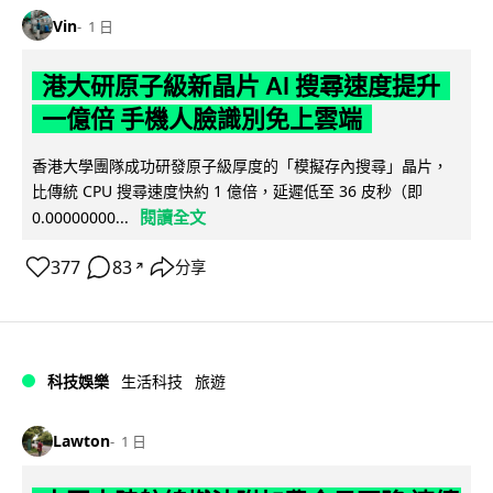
Vin
1 日
港大研原子級新晶片 AI 搜尋速度提升
一億倍 手機人臉識別免上雲端
香港大學團隊成功研發原子級厚度的「模擬存內搜尋」晶片，
比傳統 CPU 搜尋速度快約 1 億倍，延遲低至 36 皮秒（即
閱讀全文
0.00000000...
377
83
分享
↗
科技娛樂
生活科技
旅遊
Lawton
1 日