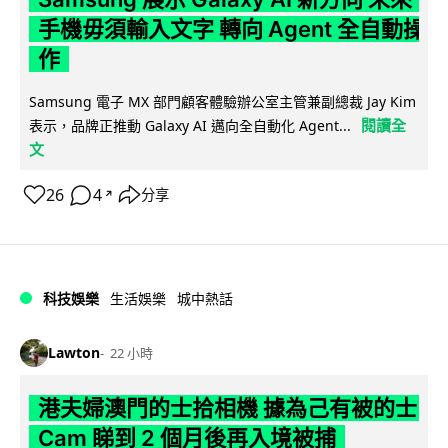
手機毋須輸入文字 轉向 Agent 全自動操
作
Samsung 電子 MX 部門顧客體驗辦公室主管兼副總裁 Jay Kim
閱讀全
表示，品牌正推動 Galaxy AI 邁向全自動化 Agent...
文
26
4
分享
↗
科技娛樂
生活娛樂
城中熱話
Lawton
22 小時
港夫婦澳門的士拾相機 據為己有被的士
Cam 睇到 2 個月後再入境被捕