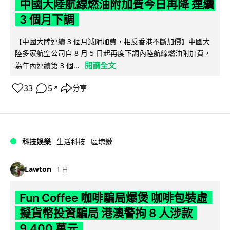
中國大陸航線燃油附加費今日再降 連續
3 個月下調
【中國大陸連續 3 個月減附加費，相反香港不斷加價】中國大
陸多家航空公司自 8 月 5 日起再度下調內陸航線燃油附加費，
閱讀全文
為年內連續第 3 個...
33
5
分享
↗
科技娛樂
生活科技
區塊鏈
Lawton
1 日
Fun Coffee 咖啡騙局爆煲 咖啡包裝虛
擬貨幣投資騙局 港澳警拘 8 人涉款
9,400 萬元