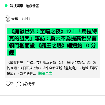
科技娛樂
遊戲情報
天恩
16 小時
《魔獸世界：至暗之夜》12.1 「烏拉特
克的詛咒」專訪：巢穴不為提高世界首
領門檻而設 《諸王之眠》縮短約 10 分
鐘
《魔獸世界：至暗之夜》版本更新 12.1「烏拉特克的詛咒」將
於 8 月 13 日正式上線，帶來全新區域「盤蛇島」、地城「毒牙
閱讀全文
祭壇」、新型態世...
71
分享