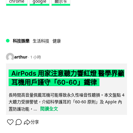
chrome
google
顯示卡
科技娛樂
生活科技
健康
arthur
1 小時
AirPods 用家注意聽力響紅燈 醫學界籲
耳機用戶謹守「60-60」鐵律
長時間高音量佩戴耳機可能導致永久性噪音性聽損。本文盤點 4
大聽力受損警號，介紹科學護耳的「60-60 原則」及 Apple 內
閱讀全文
置防護功能，...
分享