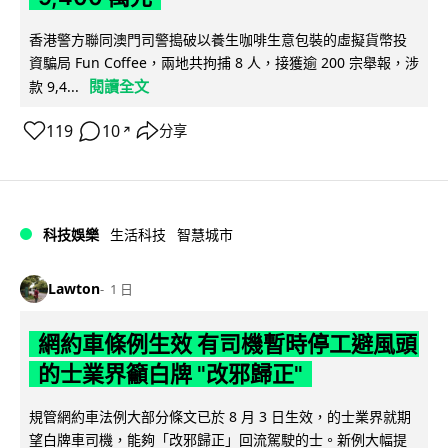
香港警方聯同澳門司警搗破以養生咖啡生意包裝的虛擬貨幣投
資騙局 Fun Coffee，兩地共拘捕 8 人，接獲逾 200 宗舉報，涉
閱讀全文
款 9,4...
119
10
分享
↗
科技娛樂
生活科技
智慧城市
Lawton
1 日
網約車條例生效 有司機暫時停工避風頭
的士業界籲白牌 "改邪歸正"
規管網約車法例大部分條文已於 8 月 3 日生效，的士業界就期
望白牌車司機，能夠「改邪歸正」回流駕駛的士。新例大幅提