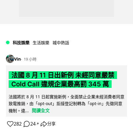
科技娛樂
生活娛樂
城中熱話
Vin
19 小時
法國 8 月 11 日出新例 未經同意嚴禁
Cold Call 違規企業最高罰 345 萬
法國將於 8 月 11 日起實施新例，全面禁止企業未經消費者同意
致電推銷，由「opt-out」拒接登記制轉為「opt-in」先徵同意
閱讀全文
機制。違...
282
24
分享
↗