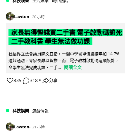
科技娛樂
生活娛樂
城中熱話
Lawton
20 小時
家長無得慳錢買二手書 電子啟動碼鎖死
二手教科書 學生無法做功課
社福界立法會議員陳文宜指，一間中學書單價錢按年加 14.7%
遠超通漲，令家長難以負擔。而且電子教材啟動碼這項設計，
閱讀全文
令學生無法完成功課，二手...
835
318
分享
↗
科技娛樂
遊戲情報
Lawton
21 小時