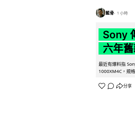
藍骨
1 小時
Son
六年舊
最近有爆料指 Son
1000XM4C，規格幾
分享