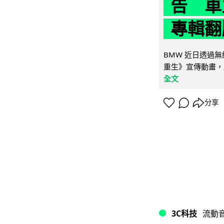
告 車主
專輯翻
BMW 近日透過
重生》宣傳動畫，
全文
分享
3C科技
流動