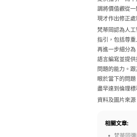
調將價值觀從一
現才作出修正處
梵蒂岡認為人工
指引，包括尊重
再進一步細分為
語言編寫並提供
問題的能力。跟
眼於當下的問題
盡早達到倫理標
資料及圖片來源
相關文章:
梵蒂岡彌