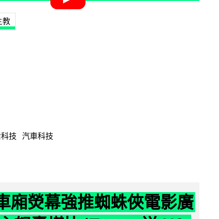
主教
活科技
汽車科技
 車廂熒幕強推蜘蛛俠電影廣