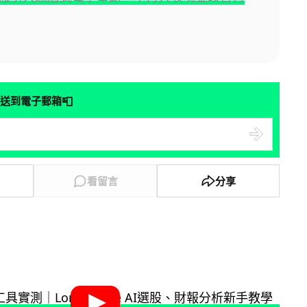
📮
送到電子郵箱
看留言
分享