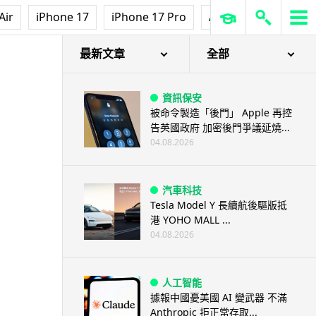
Air
iPhone 17
iPhone 17 Pro
AirPods Pro 3
Ap
最新文章
全部
資訊保安
被命令製造「後門」 Apple 再控
告英國政府 加密後門爭議延燒...
04.08.2026
汽車科技
Tesla Model Y 長續航後驅版抵
港 YOHO MALL ...
04.08.2026
人工智能
據報中國憂美國 AI 變武器 不滿
Anthropic 拒正常存取...