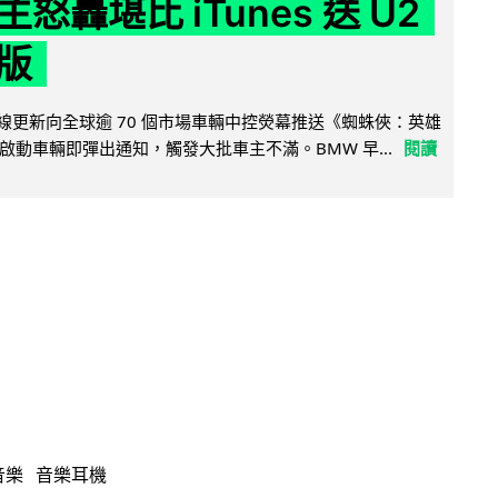
怒轟堪比 iTunes 送 U2
版
無線更新向全球逾 70 個市場車輛中控熒幕推送《蜘蛛俠：英雄
啟動車輛即彈出通知，觸發大批車主不滿。BMW 早...
閱讀
音樂
音樂耳機