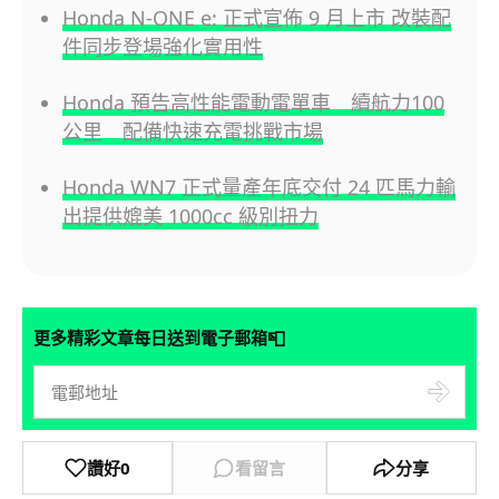
Honda N-ONE e: 正式宣佈 9 月上市 改裝配
件同步登場強化實用性
Honda 預告高性能電動電單車 續航力100
公里 配備快速充電挑戰市場
Honda WN7 正式量產年底交付 24 匹馬力輸
出提供媲美 1000cc 級別扭力
📮
更多精彩文章每日送到電子郵箱
讚好
0
看留言
分享