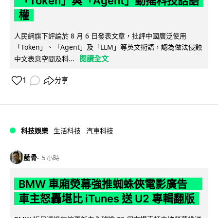
「Token」與「Agent」動搖科技話語
權
人民網旗下評論於 8 月 6 日發表文章，批評中國廣泛使用
「Token」、「Agent」及「LLM」等英文術語，認為做法侵蝕
閱讀全文
中文表意空間及科...
1
分享
科技娛樂
生活科技
汽車科技
藍骨
5 小時
BMW 車廂熒幕強推蜘蛛俠電影廣告
車主怒轟堪比 iTunes 送 U2 專輯翻版