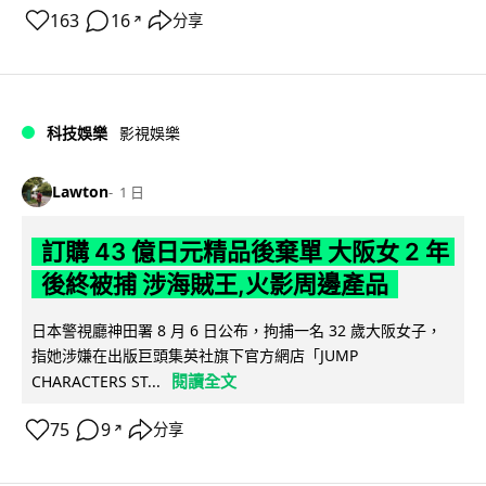
163
16
分享
↗
科技娛樂
影視娛樂
Lawton
1 日
訂購 43 億日元精品後棄單 大阪女 2 年
後終被捕 涉海賊王,火影周邊產品
日本警視廳神田署 8 月 6 日公布，拘捕一名 32 歲大阪女子，
指她涉嫌在出版巨頭集英社旗下官方網店「JUMP
閱讀全文
CHARACTERS ST...
75
9
分享
↗