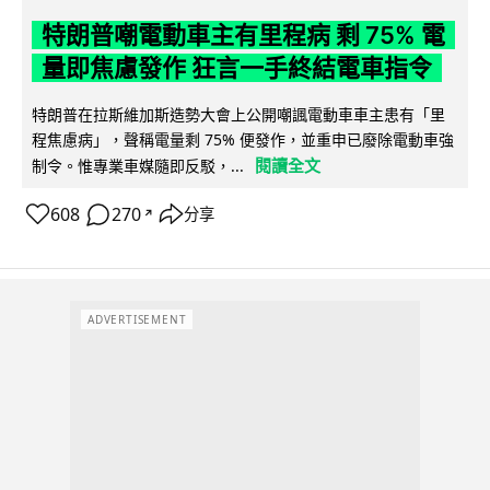
特朗普嘲電動車主有里程病 剩 75% 電
量即焦慮發作 狂言一手終結電車指令
特朗普在拉斯維加斯造勢大會上公開嘲諷電動車車主患有「里
程焦慮病」，聲稱電量剩 75% 便發作，並重申已廢除電動車強
閱讀全文
制令。惟專業車媒隨即反駁，...
608
270
分享
↗
ADVERTISEMENT