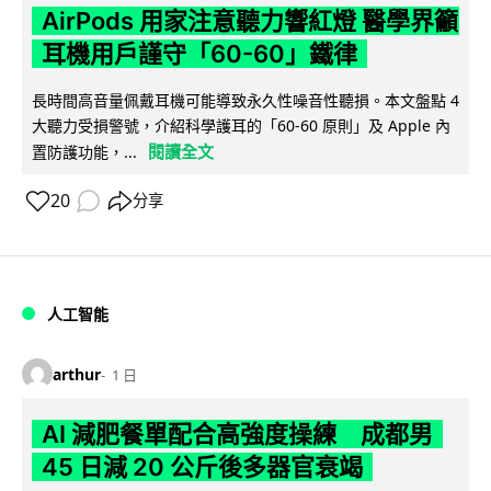
AirPods 用家注意聽力響紅燈 醫學界籲
耳機用戶謹守「60-60」鐵律
長時間高音量佩戴耳機可能導致永久性噪音性聽損。本文盤點 4
大聽力受損警號，介紹科學護耳的「60-60 原則」及 Apple 內
閱讀全文
置防護功能，...
20
分享
人工智能
arthur
1 日
AI 減肥餐單配合高強度操練 成都男
45 日減 20 公斤後多器官衰竭