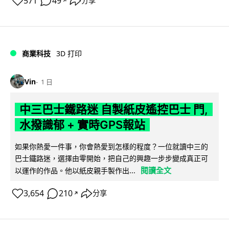
571
49
分享
↗
商業科技
3D 打印
Vin
1 日
中三巴士鐵路迷 自製紙皮遙控巴士 門,
水撥識郁 + 實時GPS報站
如果你熱愛一件事，你會熱愛到怎樣的程度？一位就讀中三的
巴士鐵路迷，選擇由零開始，把自己的興趣一步步變成真正可
閱讀全文
以運作的作品。他以紙皮親手製作出...
3,654
210
分享
↗