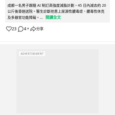
成都一名男子跟隨 AI 制訂高強度減脂計劃，45 日內減去約 20
公斤後昏迷送院。醫生診斷他患上尿源性膿毒症、膿毒性休克
閱讀全文
及多器官功能障礙。...
23
4
分享
↗
ADVERTISEMENT