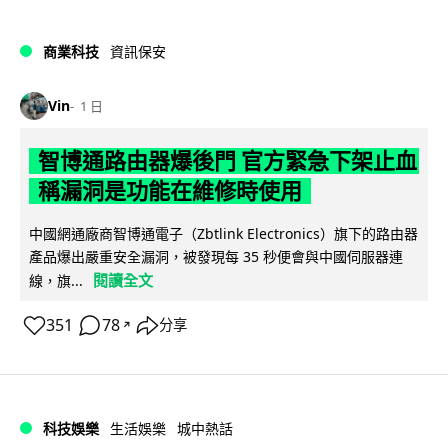
商業科技
資訊保安
Vin
1 日
智博通路由器爆後門 官方緊急下架止血
稱漏洞是功能在維修時使用
中國網通廠商智博通電子（Zbtlink Electronics）旗下的路由器
產品爆出嚴重安全漏洞，被發現每 35 秒便會與中國伺服器連
閱讀全文
線，旗...
351
78
分享
↗
科技娛樂
生活娛樂
城中熱話