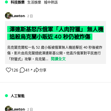
科技娛樂
生活娛樂
城中熱話
Lawton
2 日
澤連斯基怒斥俄軍「人肉狩獵」 無人機
追殺烏克蘭小販近 40 秒仍被炸傷
烏克蘭克爾松一名 52 歲小販被俄軍無人機追擊近 40 秒後被炸
傷，影片由烏克蘭總統澤連斯基公開。他直斥俄軍對平民進行
閱讀全文
「狩獵式」攻擊，烏克蘭...
126
41
分享
↗
人工智能
Lawton
2 日