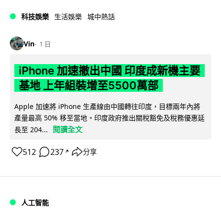
科技娛樂
生活娛樂
城中熱話
Vin
1 日
iPhone 加速撤出中國 印度成新機主要
基地 上年組裝增至5500萬部
Apple 加速將 iPhone 生產線由中國轉往印度，目標兩年內將
產量最高 50% 移至當地。印度政府推出關稅豁免及稅務優惠延
閱讀全文
長至 204...
512
237
分享
↗
人工智能