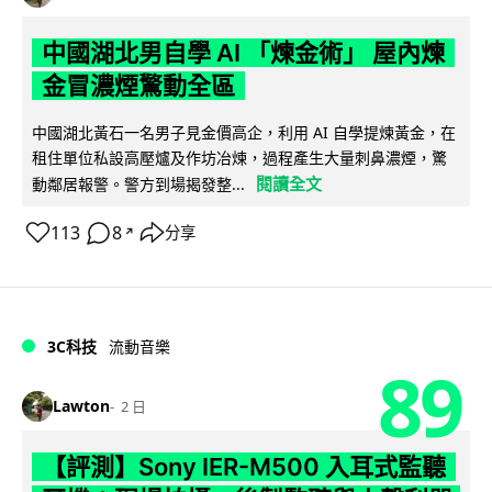
中國湖北男自學 AI 「煉金術」 屋內煉
金冒濃煙驚動全區
中國湖北黃石一名男子見金價高企，利用 AI 自學提煉黃金，在
租住單位私設高壓爐及作坊冶煉，過程產生大量刺鼻濃煙，驚
閱讀全文
動鄰居報警。警方到場揭發整...
113
8
分享
↗
3C科技
流動音樂
89
Lawton
2 日
【評測】Sony IER-M500 入耳式監聽