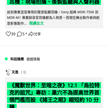
耳機：現場拍攝、後製監聽與人聲利器
談到專業混音專用的聲音監聽耳機，Sony 經典 MDR-7506 到
MDR-M1 專業錄音室耳機都為人熟悉。而現在舞台製作者與創
閱讀全文
意影像製作...
39
5
分享
↗
科技娛樂
遊戲情報
天恩
2 日
《魔獸世界：至暗之夜》12.1 「烏拉特
克的詛咒」專訪：巢穴不為提高世界首
領門檻而設 《諸王之眠》縮短約 10 分
鐘