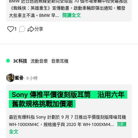
BMW 近日透過無線更新向全球逾 70 個市場車輛中控熒幕推送
《蜘蛛俠：英雄重生》宣傳動畫，啟動車輛即彈出通知，觸發
閱讀全文
大批車主不滿。BMW 早...
1
分享
3C科技
流動音樂
音樂耳機
藍骨
6 小時
Sony 傳推平價復刻版耳筒 沿用六年
舊款規格挑戰加價潮
最近有爆料指 Sony 計劃於 9 月 7 日推出平價復刻版降噪耳機
閱讀
WH-1000XM4C，規格幾乎與 2020 年 WH-1000XM4...
全文