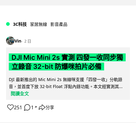
3C科技
家居無線
影音產品
Vin
2 日
DJI Mic Mini 2s 實測 四發一收同步獨
立錄音 32-bit 防爆咪拍片必備
DJI 最新推出的 Mic Mini 2s 無線咪支援「四發一收」分軌錄
音，並首度下放 32-bit Float 浮點內錄功能。本文經實測其...
閱讀全文
251
1
分享
↗