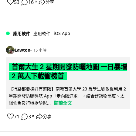
53
16
分享
↗
iOS App
應用軟件
應用軟件
Lawton
15 小時
首爾大生 2 星期開發防曬地圖 一日暴增
2 萬人下載衝榜首
【行路都要揀好有遮陰】南韓首爾大學 23 歲學生劉敏俊利用 2
星期開發防曬導航 App「走向陰涼處」，結合建築物高度、太
閱讀全文
陽仰角及行道樹陰影...
71
3
分享
↗