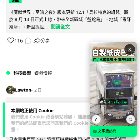
《魔獸世界：至暗之夜》版本更新 12.1「烏拉特克的詛咒」將
於 8 月 13 日正式上線，帶來全新區域「盤蛇島」、地城「毒牙
閱讀全文
祭壇」、新型態世...
116
分享
×
科技娛樂
遊戲情報
Lawton
2 日
日本二手遊戲店減 90% 門市 業績反增
本網站正使用 Cookie
四成 "懷舊"在 Z 世代變成最潮「新鮮
我們使用 Cookie 改善網站體驗。 繼續使用
🎵
⛶
我們的網站即表示您同意我們的
Cookie 政
感」
策
。
📖 文字版訪問
→
日本零售巨頭 GEO 將懷舊遊戲銷售門市從 1,000 間大幅減至