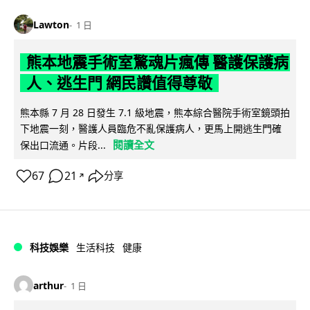
Lawton
1 日
熊本地震手術室驚魂片瘋傳 醫護保護病
人、逃生門 網民讚值得尊敬
熊本縣 7 月 28 日發生 7.1 級地震，熊本綜合醫院手術室鏡頭拍
下地震一刻，醫護人員臨危不亂保護病人，更馬上開逃生門確
閱讀全文
保出口流通。片段...
67
21
分享
↗
科技娛樂
生活科技
健康
arthur
1 日