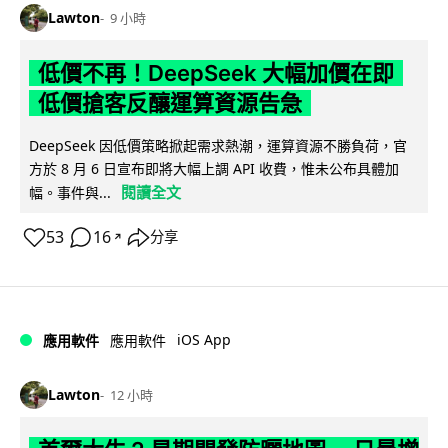
Lawton
9 小時
低價不再！DeepSeek 大幅加價在即
低價搶客反釀運算資源告急
DeepSeek 因低價策略掀起需求熱潮，運算資源不勝負荷，官
方於 8 月 6 日宣布即將大幅上調 API 收費，惟未公布具體加
閱讀全文
幅。事件與...
53
16
分享
↗
iOS App
應用軟件
應用軟件
Lawton
12 小時