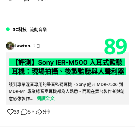
3C科技
流動音樂
89
Lawton
2 日
【評測】Sony IER-M500 入耳式監聽
耳機：現場拍攝、後製監聽與人聲利器
談到專業混音專用的聲音監聽耳機，Sony 經典 MDR-7506 到
MDR-M1 專業錄音室耳機都為人熟悉。而現在舞台製作者與創
閱讀全文
意影像製作...
39
5
分享
↗