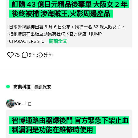
訂購 43 億日元精品後棄單 大阪女 2 年
後終被捕 涉海賊王,火影周邊產品
日本警視廳神田署 8 月 6 日公布，拘捕一名 32 歲大阪女子，
指她涉嫌在出版巨頭集英社旗下官方網店「JUMP
閱讀全文
CHARACTERS ST...
75
9
分享
↗
商業科技
資訊保安
Vin
1 日
智博通路由器爆後門 官方緊急下架止血
稱漏洞是功能在維修時使用