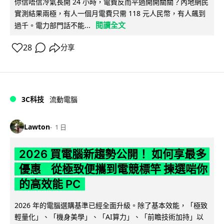
你信唔信冷氣長開 24 小時，電費反而平過開開關關？內地網民
實測結果兩極，有人一個月電費只需 118 元人民幣，有人飆到
閱讀全文
過千。電力部門話不能...
28
分享
3C科技
流動電腦
Lawton
1 日
2026 買電腦新趨勢公開！ 如何享最多
優惠 從極致便攜到電競標竿 揀選啱你
的高效能 PC
2026 年的電腦選購基準已經全面升級。除了基本效能，「極致
輕量化」、「機身美學」、「AI算力」、「前瞻技術加持」以