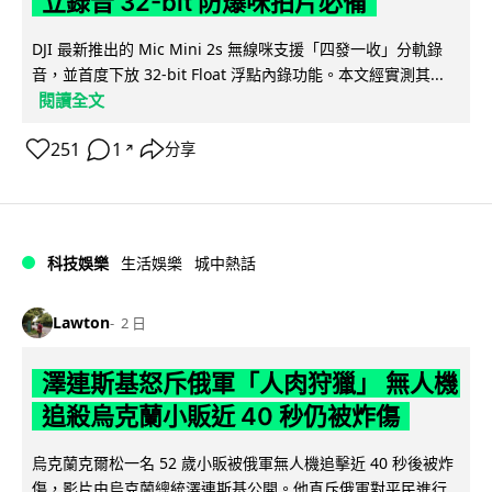
立錄音 32-bit 防爆咪拍片必備
DJI 最新推出的 Mic Mini 2s 無線咪支援「四發一收」分軌錄
音，並首度下放 32-bit Float 浮點內錄功能。本文經實測其...
閱讀全文
251
1
分享
↗
科技娛樂
生活娛樂
城中熱話
Lawton
2 日
澤連斯基怒斥俄軍「人肉狩獵」 無人機
追殺烏克蘭小販近 40 秒仍被炸傷
烏克蘭克爾松一名 52 歲小販被俄軍無人機追擊近 40 秒後被炸
傷，影片由烏克蘭總統澤連斯基公開。他直斥俄軍對平民進行