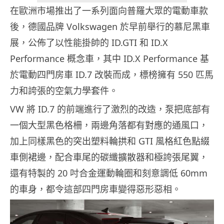
在歐洲市場推出了一系列面向普羅大眾的電動車款
後，德國品牌 Volkswagen 於早前舉行的慕尼黑車
展，公佈了以性能掛帥的 ID.GTI 和 ID.X
Performance 概念車，其中 ID.X Performance 基
於電動四門房車 ID.7 改裝而成，標榜擁有 550 匹馬
力和誇張的空氣力學套件。
VW 將 ID.7 的前端進行了激烈的改造，泵把底部有
一個大型黑色格柵，兩邊角落都有對應的通風口，
加上同樣黑色的突出塑料輪拱和 GTI 風格紅色點綴
車側裙邊，配合車尾的碳纖擴散器和極誇張尾翼，
還有特製的 20 吋合金運動輪圈和刻意調低 60mm
的車身，都令這部四門房車變得惡形惡相。