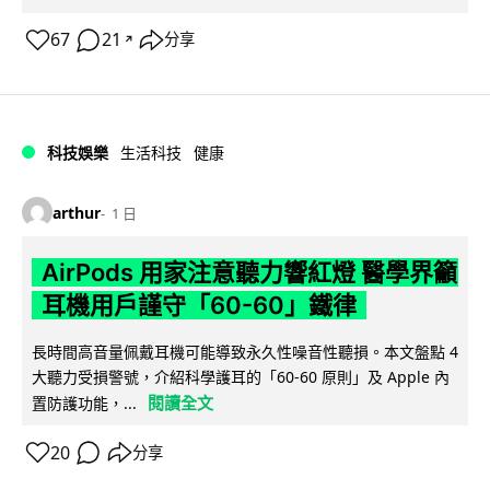
67
21
分享
↗
科技娛樂
生活科技
健康
arthur
1 日
AirPods 用家注意聽力響紅燈 醫學界籲
耳機用戶謹守「60-60」鐵律
長時間高音量佩戴耳機可能導致永久性噪音性聽損。本文盤點 4
大聽力受損警號，介紹科學護耳的「60-60 原則」及 Apple 內
閱讀全文
置防護功能，...
20
分享