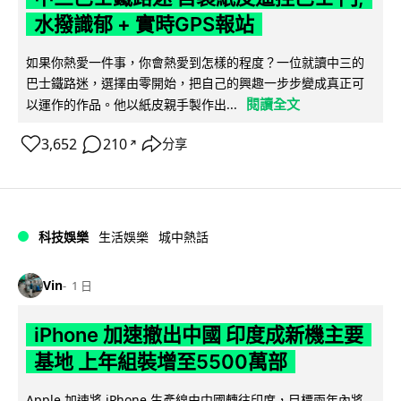
水撥識郁 + 實時GPS報站
如果你熱愛一件事，你會熱愛到怎樣的程度？一位就讀中三的
巴士鐵路迷，選擇由零開始，把自己的興趣一步步變成真正可
閱讀全文
以運作的作品。他以紙皮親手製作出...
3,652
210
分享
↗
科技娛樂
生活娛樂
城中熱話
Vin
1 日
iPhone 加速撤出中國 印度成新機主要
基地 上年組裝增至5500萬部
Apple 加速將 iPhone 生產線由中國轉往印度，目標兩年內將