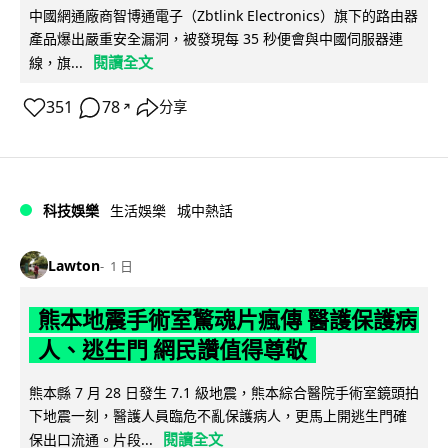
中國網通廠商智博通電子（Zbtlink Electronics）旗下的路由器
產品爆出嚴重安全漏洞，被發現每 35 秒便會與中國伺服器連
閱讀全文
線，旗...
351
78
分享
↗
科技娛樂
生活娛樂
城中熱話
Lawton
1 日
熊本地震手術室驚魂片瘋傳 醫護保護病
人、逃生門 網民讚值得尊敬
熊本縣 7 月 28 日發生 7.1 級地震，熊本綜合醫院手術室鏡頭拍
下地震一刻，醫護人員臨危不亂保護病人，更馬上開逃生門確
閱讀全文
保出口流通。片段...