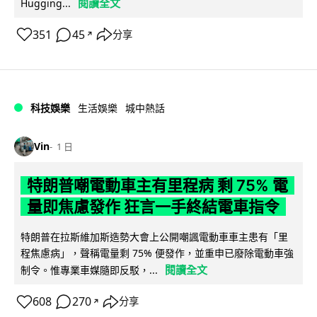
閱讀全文
Hugging...
351
45
分享
↗
科技娛樂
生活娛樂
城中熱話
Vin
1 日
特朗普嘲電動車主有里程病 剩 75% 電
量即焦慮發作 狂言一手終結電車指令
特朗普在拉斯維加斯造勢大會上公開嘲諷電動車車主患有「里
程焦慮病」，聲稱電量剩 75% 便發作，並重申已廢除電動車強
閱讀全文
制令。惟專業車媒隨即反駁，...
608
270
分享
↗