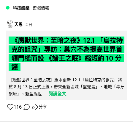
科技娛樂
遊戲情報
天恩
2 日
《魔獸世界：至暗之夜》12.1 「烏拉特
克的詛咒」專訪：巢穴不為提高世界首
領門檻而設 《諸王之眠》縮短約 10 分
鐘
《魔獸世界：至暗之夜》版本更新 12.1「烏拉特克的詛咒」將
於 8 月 13 日正式上線，帶來全新區域「盤蛇島」、地城「毒牙
閱讀全文
祭壇」、新型態世...
116
分享