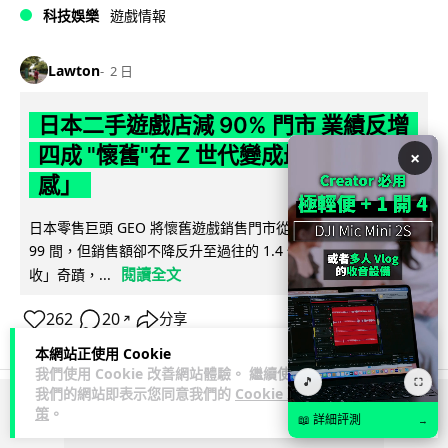
科技娛樂
遊戲情報
Lawton
2 日
日本二手遊戲店減 90% 門市 業績反增
四成 "懷舊"在 Z 世代變成最潮「新鮮
×
感」
日本零售巨頭 GEO 將懷舊遊戲銷售門市從 1,000 間大幅減至
99 間，但銷售額卻不降反升至過往的 1.4 倍。做到「減店增
閱讀全文
收」奇蹟，...
262
20
分享
↗
本網站正使用 Cookie
我們使用 Cookie 改善網站體驗。 繼續使用
🎵
⛶
我們的網站即表示您同意我們的
Cookie 政
策
。
ADVERTISEMENT
📖 詳細評測
→