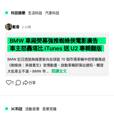
科技娛樂
生活科技
汽車科技
藍骨
2 小時
BMW 車廂熒幕強推蜘蛛俠電影廣告
車主怒轟堪比 iTunes 送 U2 專輯翻版
BMW 近日透過無線更新向全球逾 70 個市場車輛中控熒幕推送
《蜘蛛俠：英雄重生》宣傳動畫，啟動車輛即彈出通知，觸發
閱讀全文
大批車主不滿。BMW 早...
1
分享
3C科技
流動音樂
音樂耳機