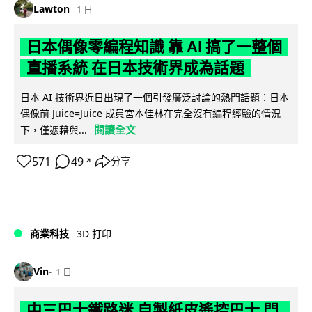
Lawton
1 日
日本偶像零編程知識 靠 AI 搞了一整個
直播系統 在日本技術界成為話題
日本 AI 技術界近日出現了一個引發廣泛討論的熱門話題：日本
偶像前 Juice=Juice 成員宮本佳林在完全沒有編程經驗的情況
閱讀全文
下，僅憑藉與...
571
49
分享
↗
商業科技
3D 打印
Vin
1 日
中三巴士鐵路迷 自製紙皮遙控巴士 門,