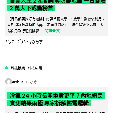
首爾大生 2 星期開發防曬地圖 一日暴增
2 萬人下載衝榜首
【行路都要揀好有遮陰】南韓首爾大學 23 歲學生劉敏俊利用 2
星期開發防曬導航 App「走向陰涼處」，結合建築物高度、太
閱讀全文
陽仰角及行道樹陰影...
71
3
分享
↗
科技娛樂
科技新聞
arthur
13 小時
冷氣 24 小時長開電費更平？內地網民
實測結果兩極 專家拆解慳電邏輯