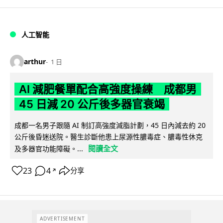
人工智能
arthur
1 日
AI 減肥餐單配合高強度操練 成都男
45 日減 20 公斤後多器官衰竭
成都一名男子跟隨 AI 制訂高強度減脂計劃，45 日內減去約 20
公斤後昏迷送院。醫生診斷他患上尿源性膿毒症、膿毒性休克
閱讀全文
及多器官功能障礙。...
23
4
分享
↗
ADVERTISEMENT