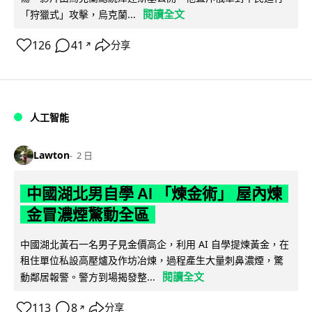
閱讀全文
「狩獵式」攻擊，烏克蘭...
126
41
分享
↗
人工智能
Lawton
2 日
中國湖北男自學 AI 「煉金術」 屋內煉
金冒濃煙驚動全區
中國湖北黃石一名男子見金價高企，利用 AI 自學提煉黃金，在
租住單位私設高壓爐及作坊冶煉，過程產生大量刺鼻濃煙，驚
閱讀全文
動鄰居報警。警方到場揭發整...
113
8
分享
↗