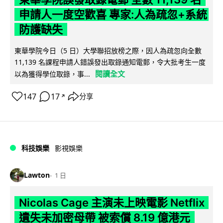
申請人一度空歡喜 專家:人為疏忽+系統
防護缺失
東華學院今日（5 日）大學聯招放榜之際，因人為疏忽向全數
11,139 名課程申請人錯誤發出取錄通知電郵，令大批考生一度
閱讀全文
以為獲得學位取錄，事...
147
17
分享
↗
科技娛樂
影視娛樂
Lawton
1 日
Nicolas Cage 主演未上映電影 Netflix
遺失未加密母帶 被索償 8.19 億港元