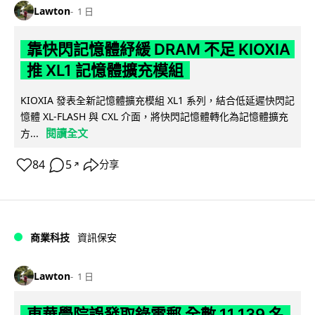
Lawton
1 日
靠快閃記憶體紓緩 DRAM 不足 KIOXIA
推 XL1 記憶體擴充模組
KIOXIA 發表全新記憶體擴充模組 XL1 系列，結合低延遲快閃記
憶體 XL-FLASH 與 CXL 介面，將快閃記憶體轉化為記憶體擴充
閱讀全文
方...
84
5
分享
↗
商業科技
資訊保安
Lawton
1 日
東華學院誤發取錄電郵 全數 11,139 名