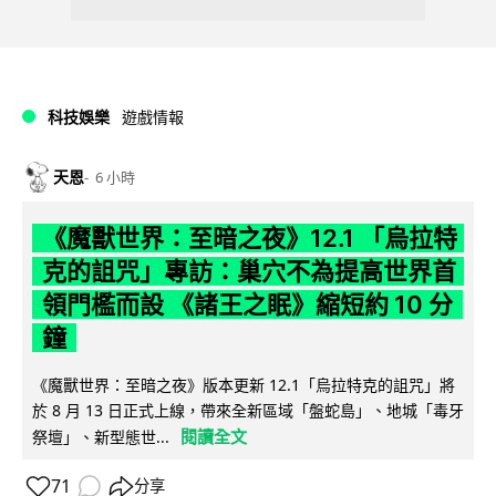
科技娛樂
遊戲情報
天恩
6 小時
《魔獸世界：至暗之夜》12.1 「烏拉特
克的詛咒」專訪：巢穴不為提高世界首
領門檻而設 《諸王之眠》縮短約 10 分
鐘
《魔獸世界：至暗之夜》版本更新 12.1「烏拉特克的詛咒」將
於 8 月 13 日正式上線，帶來全新區域「盤蛇島」、地城「毒牙
閱讀全文
祭壇」、新型態世...
71
分享