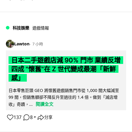
科技娛樂
遊戲情報
Lawton
7 小時
日本二手遊戲店減 90% 門市 業績反增
四成 "懷舊"在 Z 世代變成最潮「新鮮
感」
日本零售巨頭 GEO 將懷舊遊戲銷售門市從 1,000 間大幅減至
99 間，但銷售額卻不降反升至過往的 1.4 倍。做到「減店增
閱讀全文
收」奇蹟，...
137
8
分享
↗