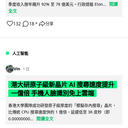
閱讀
季度收入按年飆升 92% 至 78 億美元。行政總裁 Elon...
全文
132
18
分享
↗
人工智能
Vin
1 日
港大研原子級新晶片 AI 搜尋速度提升
一億倍 手機人臉識別免上雲端
香港大學團隊成功研發原子級厚度的「模擬存內搜尋」晶片，
比傳統 CPU 搜尋速度快約 1 億倍，延遲低至 36 皮秒（即
閱讀全文
0.00000000...