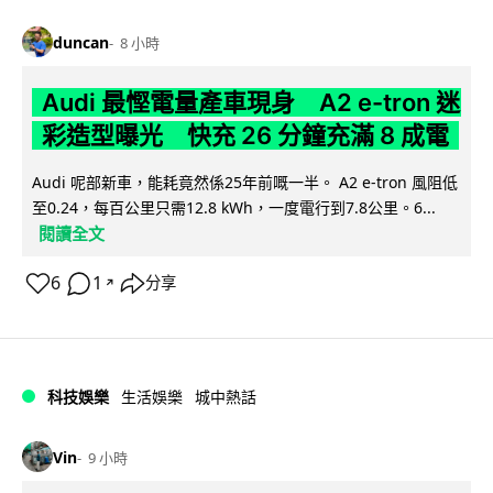
duncan
8 小時
Audi 最慳電量產車現身 A2 e-tron 迷
彩造型曝光 快充 26 分鐘充滿 8 成電
Audi 呢部新車，能耗竟然係25年前嘅一半。 A2 e-tron 風阻低
至0.24，每百公里只需12.8 kWh，一度電行到7.8公里。6...
閱讀全文
6
1
分享
↗
科技娛樂
生活娛樂
城中熱話
Vin
9 小時