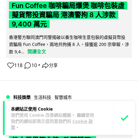
Fun Coffee 咖啡騙局爆煲 咖啡包裝虛
擬貨幣投資騙局 港澳警拘 8 人涉款
9,400 萬元
香港警方聯同澳門司警搗破以養生咖啡生意包裝的虛擬貨幣投
資騙局 Fun Coffee，兩地共拘捕 8 人，接獲逾 200 宗舉報，涉
閱讀全文
款 9,4...
118
10
分享
↗
科技娛樂
生活科技
智慧城市
本網站正使用 Cookie
Lawton
1 日
我們使用 Cookie 改善網站體驗。 繼續使用
我們的網站即表示您同意我們的
Cookie 政
策
。
網約車條例生效 有司機暫時停工避風頭