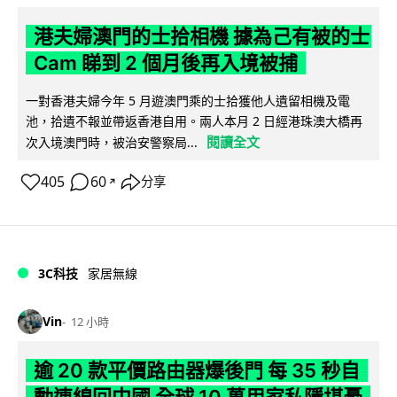
港夫婦澳門的士拾相機 據為己有被的士
Cam 睇到 2 個月後再入境被捕
一對香港夫婦今年 5 月遊澳門乘的士拾獲他人遺留相機及電
池，拾遺不報並帶返香港自用。兩人本月 2 日經港珠澳大橋再
閱讀全文
次入境澳門時，被治安警察局...
405
60
分享
↗
3C科技
家居無線
Vin
12 小時
逾 20 款平價路由器爆後門 每 35 秒自
動連線回中國 全球 10 萬用家私隱堪憂