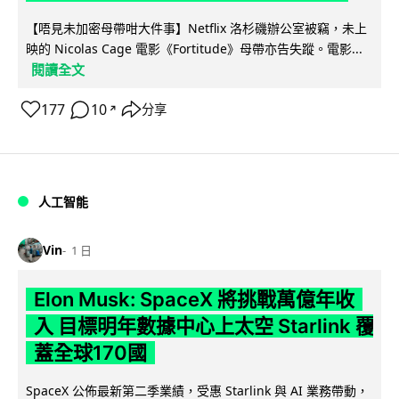
【唔見未加密母帶咁大件事】Netflix 洛杉磯辦公室被竊，未上
映的 Nicolas Cage 電影《Fortitude》母帶亦告失蹤。電影...
閱讀全文
177
10
分享
↗
人工智能
Vin
1 日
Elon Musk: SpaceX 將挑戰萬億年收
入 目標明年數據中心上太空 Starlink 覆
蓋全球170國
SpaceX 公佈最新第二季業績，受惠 Starlink 與 AI 業務帶動，