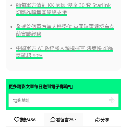
緬甸軍方清剿 KK 園區 沒收 30 套 Starlink
切斷詐騙集團網絡支援
全球首個軍方無人機學位 英國陸軍親授烏克
蘭實戰經驗
中國軍方 AI 系統勝人類指揮官 決策快 43%
準確超 90%
📮
更多精彩文章每日送到電子郵箱
讚好
456
看留言
75
分享
↗