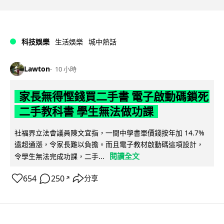
科技娛樂
生活娛樂
城中熱話
Lawton
10 小時
家長無得慳錢買二手書 電子啟動碼鎖死
二手教科書 學生無法做功課
社福界立法會議員陳文宜指，一間中學書單價錢按年加 14.7%
遠超通漲，令家長難以負擔。而且電子教材啟動碼這項設計，
閱讀全文
令學生無法完成功課，二手...
654
250
分享
↗