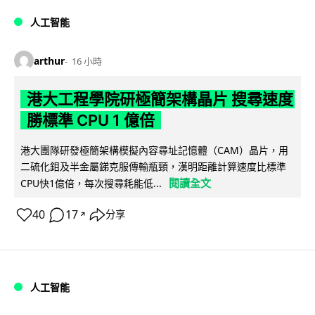
人工智能
arthur
16 小時
港大工程學院研極簡架構晶片 搜尋速度
勝標準 CPU 1 億倍
港大團隊研發極簡架構模擬內容尋址記憶體（CAM）晶片，用
二硫化鉬及半金屬銻克服傳輸瓶頸，漢明距離計算速度比標準
閱讀全文
CPU快1億倍，每次搜尋耗能低...
40
17
分享
↗
人工智能