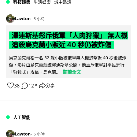
科技娛樂
生活娛樂
城中熱話
Lawton
5 小時
澤連斯基怒斥俄軍「人肉狩獵」 無人機
追殺烏克蘭小販近 40 秒仍被炸傷
烏克蘭克爾松一名 52 歲小販被俄軍無人機追擊近 40 秒後被炸
傷，影片由烏克蘭總統澤連斯基公開。他直斥俄軍對平民進行
閱讀全文
「狩獵式」攻擊，烏克蘭...
38
12
分享
↗
人工智能
Lawton
5 小時