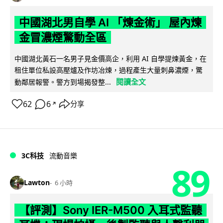
中國湖北男自學 AI 「煉金術」 屋內煉
金冒濃煙驚動全區
中國湖北黃石一名男子見金價高企，利用 AI 自學提煉黃金，在
租住單位私設高壓爐及作坊冶煉，過程產生大量刺鼻濃煙，驚
閱讀全文
動鄰居報警。警方到場揭發整...
62
6
分享
↗
3C科技
流動音樂
89
Lawton
6 小時
【評測】Sony IER-M500 入耳式監聽