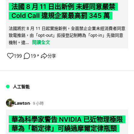
法國 8 月 11 日出新例 未經同意嚴禁
Cold Call 違規企業最高罰 345 萬
法國將於 8 月 11 日起實施新例，全面禁止企業未經消費者同意
致電推銷，由「opt-out」拒接登記制轉為「opt-in」先徵同意
閱讀全文
機制。違...
199
19
分享
↗
人工智能
Lawton
9 小時
華為科學家警告 NVIDIA 已近物理極限
華為「韜定律」可繞過摩爾定律瓶頸