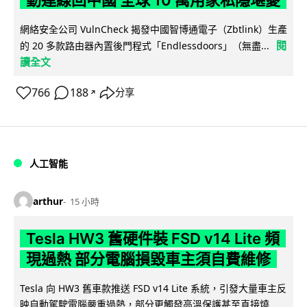
網絡安全公司 VulnCheck 揭發中國智博通電子（Zbtlink）生產
閱
的 20 多款路由器內置後門程式「Endlessdoors」（無盡...
讀全文
766
188
分享
↗
人工智能
arthur
15 小時
Tesla HW3 舊硬件裝 FSD v14 Lite 頻
現過熱 部分電腦損毀車主須自費維修
Tesla 向 HW3 舊車款推送 FSD v14 Lite 系統，引發大量車主反
映自動駕駛電腦嚴重過熱，部分更觸發高溫保護甚至直接燒