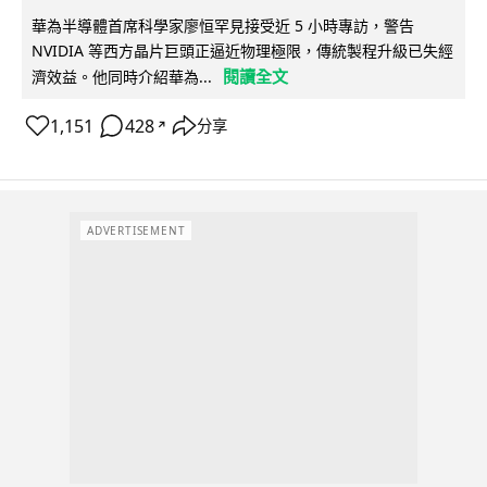
華為半導體首席科學家廖恒罕見接受近 5 小時專訪，警告
NVIDIA 等西方晶片巨頭正逼近物理極限，傳統製程升級已失經
閱讀全文
濟效益。他同時介紹華為...
1,151
428
分享
↗
ADVERTISEMENT