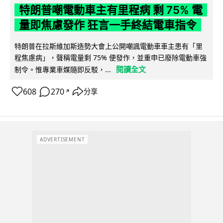
特朗普嘲電動車主有里程病 剩 75% 電
量即焦慮發作 狂言一手終結電車指令
特朗普在拉斯維加斯造勢大會上公開嘲諷電動車車主患有「里
程焦慮病」，聲稱電量剩 75% 便發作，並重申已廢除電動車強
閱讀全文
制令。惟專業車媒隨即反駁，...
608
270
分享
↗
ADVERTISEMENT