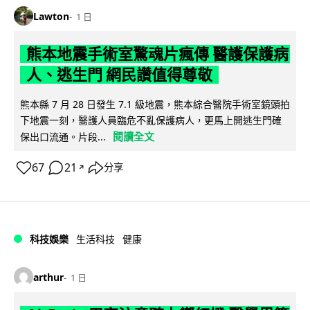
Lawton
1 日
熊本地震手術室驚魂片瘋傳 醫護保護病
人、逃生門 網民讚值得尊敬
熊本縣 7 月 28 日發生 7.1 級地震，熊本綜合醫院手術室鏡頭拍
下地震一刻，醫護人員臨危不亂保護病人，更馬上開逃生門確
閱讀全文
保出口流通。片段...
67
21
分享
↗
科技娛樂
生活科技
健康
arthur
1 日