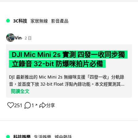
3C科技
家居無線
影音產品
Vin
2 日
DJI Mic Mini 2s 實測 四發一收同步獨
立錄音 32-bit 防爆咪拍片必備
DJI 最新推出的 Mic Mini 2s 無線咪支援「四發一收」分軌錄
音，並首度下放 32-bit Float 浮點內錄功能。本文經實測其...
閱讀全文
251
1
分享
↗
科技娛樂
生活娛樂
城中熱話