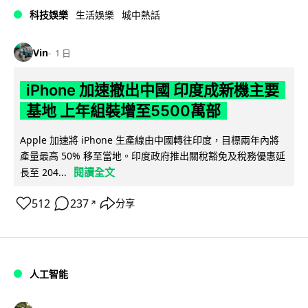
科技娛樂
生活娛樂
城中熱話
Vin
1 日
iPhone 加速撤出中國 印度成新機主要
基地 上年組裝增至5500萬部
Apple 加速將 iPhone 生產線由中國轉往印度，目標兩年內將
產量最高 50% 移至當地。印度政府推出關稅豁免及稅務優惠延
閱讀全文
長至 204...
512
237
分享
↗
人工智能