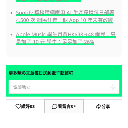
Spotify 標榜積極應用 AI 生產環境每日部署
4,500 次 網民狂轟：個 App 10 年未有改變
Apple Music 學生月費HK$38→48 網民：只
是加了 10 元 學生：足足加了 26%
📮
更多精彩文章每日送到電子郵箱
讚好
83
看留言
3
分享
↗