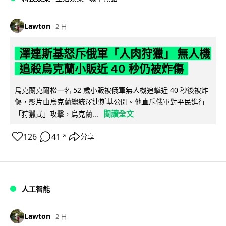
Lawton
2 日
澤連斯基怒斥俄軍「人肉狩獵」 無人機
追殺烏克蘭小販近 40 秒仍被炸傷
烏克蘭克爾松一名 52 歲小販被俄軍無人機追擊近 40 秒後被炸
傷，影片由烏克蘭總統澤連斯基公開。他直斥俄軍對平民進行
閱讀全文
「狩獵式」攻擊，烏克蘭...
126
41
分享
↗
人工智能
Lawton
2 日