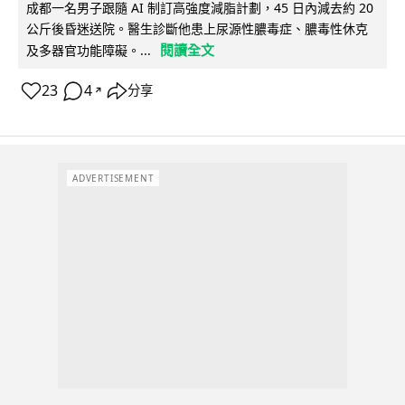
成都一名男子跟隨 AI 制訂高強度減脂計劃，45 日內減去約 20
公斤後昏迷送院。醫生診斷他患上尿源性膿毒症、膿毒性休克
閱讀全文
及多器官功能障礙。...
23
4
分享
↗
ADVERTISEMENT