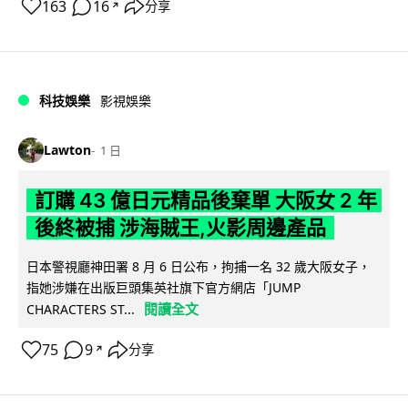
163
16
分享
↗
科技娛樂
影視娛樂
Lawton
1 日
訂購 43 億日元精品後棄單 大阪女 2 年
後終被捕 涉海賊王,火影周邊產品
日本警視廳神田署 8 月 6 日公布，拘捕一名 32 歲大阪女子，
指她涉嫌在出版巨頭集英社旗下官方網店「JUMP
閱讀全文
CHARACTERS ST...
75
9
分享
↗