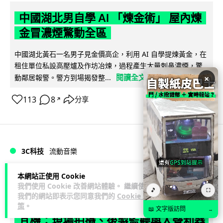
中國湖北男自學 AI 「煉金術」 屋內煉
金冒濃煙驚動全區
中國湖北黃石一名男子見金價高企，利用 AI 自學提煉黃金，在
租住單位私設高壓爐及作坊冶煉，過程產生大量刺鼻濃煙，驚
閱讀全文
動鄰居報警。警方到場揭發整...
×
113
8
分享
↗
3C科技
流動音樂
89
本網站正使用 Cookie
Lawton
2 日
我們使用 Cookie 改善網站體驗。 繼續使用
🎵
⛶
我們的網站即表示您同意我們的
Cookie 政
【評測】Sony IER-M500 入耳式監聽
策
。
📖 文字版訪問
→
耳機：現場拍攝、後製監聽與人聲利器