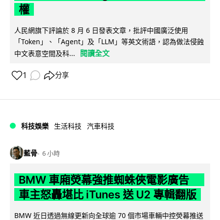
權
人民網旗下評論於 8 月 6 日發表文章，批評中國廣泛使用
「Token」、「Agent」及「LLM」等英文術語，認為做法侵蝕
閱讀全文
中文表意空間及科...
1
分享
科技娛樂
生活科技
汽車科技
藍骨
6 小時
BMW 車廂熒幕強推蜘蛛俠電影廣告
車主怒轟堪比 iTunes 送 U2 專輯翻版
BMW 近日透過無線更新向全球逾 70 個市場車輛中控熒幕推送