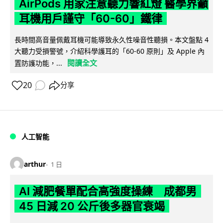
AirPods 用家注意聽力響紅燈 醫學界籲
耳機用戶謹守「60-60」鐵律
長時間高音量佩戴耳機可能導致永久性噪音性聽損。本文盤點 4
大聽力受損警號，介紹科學護耳的「60-60 原則」及 Apple 內
閱讀全文
置防護功能，...
20
分享
人工智能
arthur
1 日
AI 減肥餐單配合高強度操練 成都男
45 日減 20 公斤後多器官衰竭