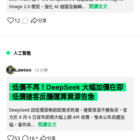
閱讀全文
Image 2.0 模型，強化 AI 繪圖及編輯...
12
分享
人工智能
Lawton
13 小時
低價不再！DeepSeek 大幅加價在即
低價搶客反釀運算資源告急
DeepSeek 因低價策略掀起需求熱潮，運算資源不勝負荷，官
方於 8 月 6 日宣布即將大幅上調 API 收費，惟未公布具體加
閱讀全文
幅。事件與...
53
16
分享
↗