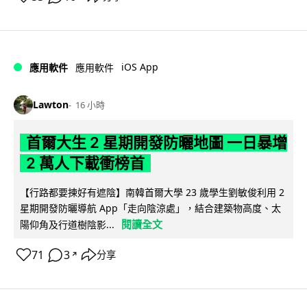
iOS App
應用軟件
應用軟件
Lawton
16 小時
首爾大生 2 星期開發防曬地圖 一日暴增
2 萬人下載衝榜首
【行路都要揀好有遮陰】南韓首爾大學 23 歲學生劉敏俊利用 2
星期開發防曬導航 App「走向陰涼處」，結合建築物高度、太
閱讀全文
陽仰角及行道樹陰影...
71
3
分享
↗