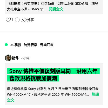
《蜘蛛俠：英雄重生》宣傳動畫，啟動車輛即彈出通知，觸發
閱讀全文
大批車主不滿。BMW 早...
1
分享
3C科技
流動音樂
音樂耳機
藍骨
7 小時
Sony 傳推平價復刻版耳筒 沿用六年
舊款規格挑戰加價潮
最近有爆料指 Sony 計劃於 9 月 7 日推出平價復刻版降噪耳機
閱讀
WH-1000XM4C，規格幾乎與 2020 年 WH-1000XM4...
全文