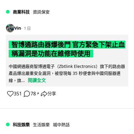
商業科技
資訊保安
Vin
1 日
智博通路由器爆後門 官方緊急下架止血
稱漏洞是功能在維修時使用
中國網通廠商智博通電子（Zbtlink Electronics）旗下的路由器
產品爆出嚴重安全漏洞，被發現每 35 秒便會與中國伺服器連
閱讀全文
線，旗...
351
78
分享
↗
科技娛樂
生活娛樂
城中熱話