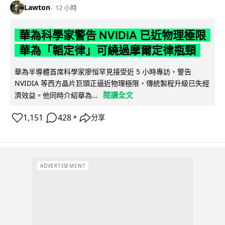
Lawton
12 小時
華為科學家警告 NVIDIA 已近物理極限
華為「韜定律」可繞過摩爾定律瓶頸
華為半導體首席科學家廖恒罕見接受近 5 小時專訪，警告
NVIDIA 等西方晶片巨頭正逼近物理極限，傳統製程升級已失經
閱讀全文
濟效益。他同時介紹華為...
1,151
428
分享
↗
ADVERTISEMENT