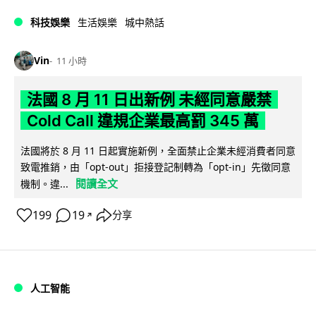
科技娛樂
生活娛樂
城中熱話
Vin
11 小時
法國 8 月 11 日出新例 未經同意嚴禁
Cold Call 違規企業最高罰 345 萬
法國將於 8 月 11 日起實施新例，全面禁止企業未經消費者同意
致電推銷，由「opt-out」拒接登記制轉為「opt-in」先徵同意
閱讀全文
機制。違...
199
19
分享
↗
人工智能