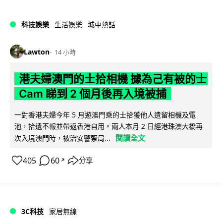
科技娛樂
生活娛樂
城中熱話
Lawton
14 小時
港夫婦澳門的士拾相機 據為己有被的士
Cam 睇到 2 個月後再入境被捕
一對香港夫婦今年 5 月遊澳門乘的士拾獲他人遺留相機及電
池，拾遺不報並帶返香港自用。兩人本月 2 日經港珠澳大橋再
閱讀全文
次入境澳門時，被治安警察局...
405
60
分享
↗
3C科技
家居無線