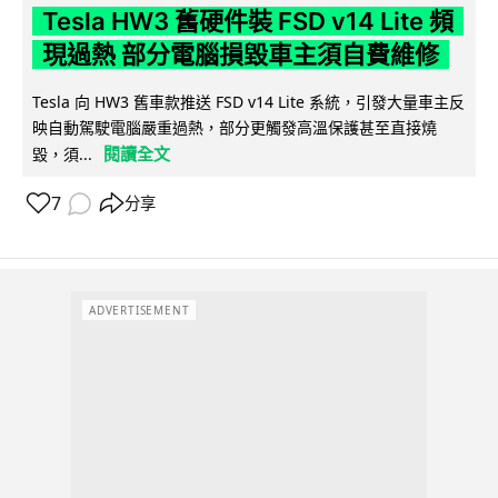
Tesla HW3 舊硬件裝 FSD v14 Lite 頻
現過熱 部分電腦損毀車主須自費維修
Tesla 向 HW3 舊車款推送 FSD v14 Lite 系統，引發大量車主反
映自動駕駛電腦嚴重過熱，部分更觸發高溫保護甚至直接燒
閱讀全文
毀，須...
7
分享
ADVERTISEMENT