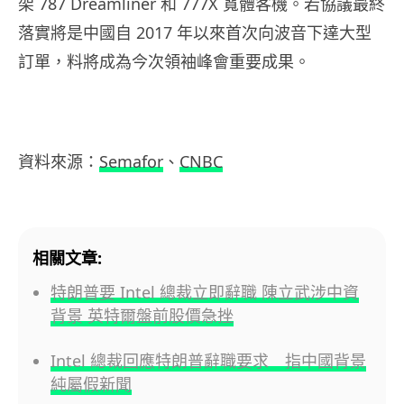
架 787 Dreamliner 和 777X 寬體客機。若協議最終
落實將是中國自 2017 年以來首次向波音下達大型
訂單，料將成為今次領袖峰會重要成果。
資料來源：
Semafor
、
CNBC
相關文章:
特朗普要 Intel 總裁立即辭職 陳立武涉中資
背景 英特爾盤前股價急挫
Intel 總裁回應特朗普辭職要求 指中國背景
純屬假新聞