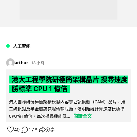
人工智能
arthur
18 小時
港大工程學院研極簡架構晶片 搜尋速度
勝標準 CPU 1 億倍
港大團隊研發極簡架構模擬內容尋址記憶體（CAM）晶片，用
二硫化鉬及半金屬銻克服傳輸瓶頸，漢明距離計算速度比標準
閱讀全文
CPU快1億倍，每次搜尋耗能低...
40
17
分享
↗