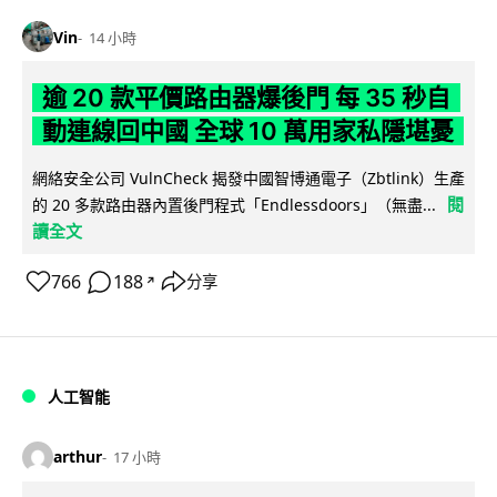
Vin
14 小時
逾 20 款平價路由器爆後門 每 35 秒自
動連線回中國 全球 10 萬用家私隱堪憂
網絡安全公司 VulnCheck 揭發中國智博通電子（Zbtlink）生產
閱
的 20 多款路由器內置後門程式「Endlessdoors」（無盡...
讀全文
766
188
分享
↗
人工智能
arthur
17 小時