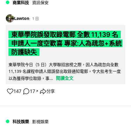
商業科技
資訊保安
Lawton
1 日
東華學院誤發取錄電郵 全數 11,139 名
申請人一度空歡喜 專家:人為疏忽+系統
防護缺失
東華學院今日（5 日）大學聯招放榜之際，因人為疏忽向全數
11,139 名課程申請人錯誤發出取錄通知電郵，令大批考生一度
閱讀全文
以為獲得學位取錄，事...
147
17
分享
↗
科技娛樂
影視娛樂