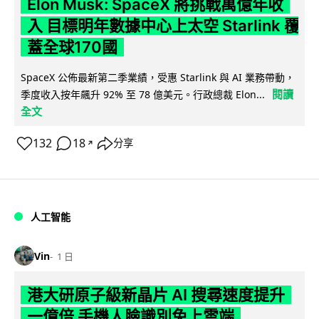
Elon Musk: SpaceX 將挑戰萬億年收
入 目標明年數據中心上太空 Starlink 覆
蓋全球170國
SpaceX 公佈最新第二季業績，受惠 Starlink 與 AI 業務帶動，
閱讀
季度收入按年飆升 92% 至 78 億美元。行政總裁 Elon...
全文
132
18
分享
↗
人工智能
Vin
1 日
港大研原子級新晶片 AI 搜尋速度提升
一億倍 手機人臉識別免上雲端