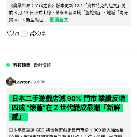
《魔獸世界：至暗之夜》版本更新 12.1「烏拉特克的詛咒」將
於 8 月 13 日正式上線，帶來全新區域「盤蛇島」、地城「毒牙
閱讀全文
祭壇」、新型態世...
71
分享
科技娛樂
遊戲情報
Lawton
9 小時
日本二手遊戲店減 90% 門市 業績反增
四成 "懷舊"在 Z 世代變成最潮「新鮮
感」
日本零售巨頭 GEO 將懷舊遊戲銷售門市從 1,000 間大幅減至
99 間，但銷售額卻不降反升至過往的 1.4 倍。做到「減店增