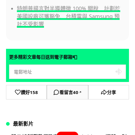
特朗普揚言對半導體徵 100% 關稅 計劃於
美國設廠可獲豁免 台積電與 Samsung 預
計不受影響
📮
更多精彩文章每日送到電子郵箱
讚好
158
看留言
40
分享
↗
最新影片