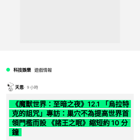
科技娛樂
遊戲情報
天恩
9 小時
《魔獸世界：至暗之夜》12.1 「烏拉特
克的詛咒」專訪：巢穴不為提高世界首
領門檻而設 《諸王之眠》縮短約 10 分
鐘