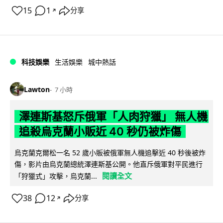
15
1
分享
↗
科技娛樂
生活娛樂
城中熱話
Lawton
7 小時
澤連斯基怒斥俄軍「人肉狩獵」 無人機
追殺烏克蘭小販近 40 秒仍被炸傷
烏克蘭克爾松一名 52 歲小販被俄軍無人機追擊近 40 秒後被炸
傷，影片由烏克蘭總統澤連斯基公開。他直斥俄軍對平民進行
閱讀全文
「狩獵式」攻擊，烏克蘭...
38
12
分享
↗