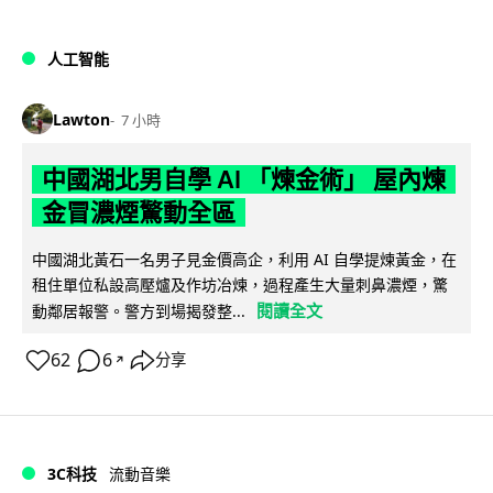
人工智能
Lawton
7 小時
中國湖北男自學 AI 「煉金術」 屋內煉
金冒濃煙驚動全區
中國湖北黃石一名男子見金價高企，利用 AI 自學提煉黃金，在
租住單位私設高壓爐及作坊冶煉，過程產生大量刺鼻濃煙，驚
閱讀全文
動鄰居報警。警方到場揭發整...
62
6
分享
↗
3C科技
流動音樂