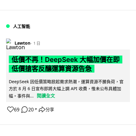
人工智能
Lawton
1 日
低價不再！DeepSeek 大幅加價在即
低價搶客反釀運算資源告急
DeepSeek 因低價策略掀起需求熱潮，運算資源不勝負荷，官
方於 8 月 6 日宣布即將大幅上調 API 收費，惟未公布具體加
閱讀全文
幅。事件與...
69
20
分享
↗