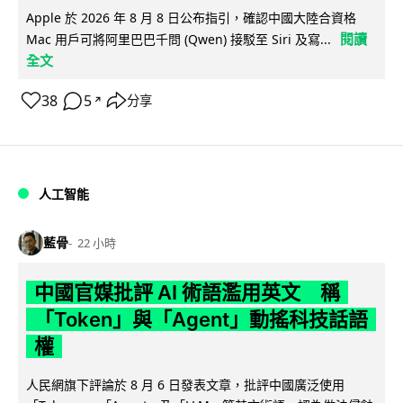
Apple 於 2026 年 8 月 8 日公布指引，確認中國大陸合資格
閱讀
Mac 用戶可將阿里巴巴千問 (Qwen) 接駁至 Siri 及寫...
全文
38
5
分享
↗
人工智能
藍骨
22 小時
中國官媒批評 AI 術語濫用英文 稱
「Token」與「Agent」動搖科技話語
權
人民網旗下評論於 8 月 6 日發表文章，批評中國廣泛使用