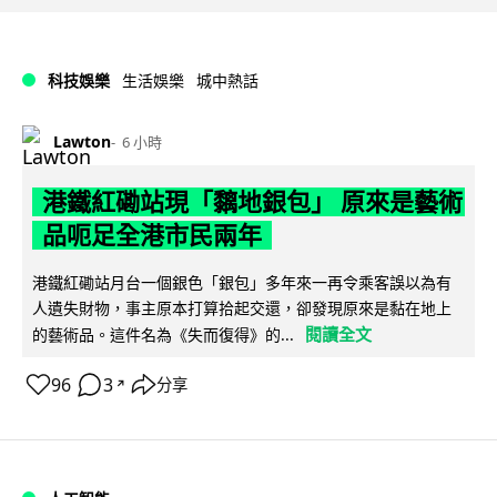
科技娛樂
生活娛樂
城中熱話
Lawton
6 小時
港鐵紅磡站現「黐地銀包」 原來是藝術
品呃足全港市民兩年
港鐵紅磡站月台一個銀色「銀包」多年來一再令乘客誤以為有
人遺失財物，事主原本打算拾起交還，卻發現原來是黏在地上
閱讀全文
的藝術品。這件名為《失而復得》的...
96
3
分享
↗