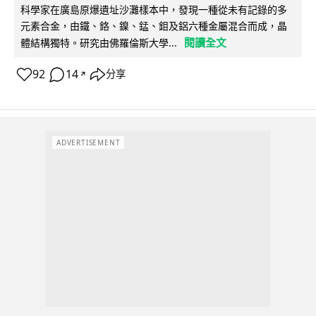
科學家在廣島原爆遺址沙灘樣本中，發現一種從未有記錄的多
元素合金，由鐵、鉻、鎳、錳、鉬及鋁六種金屬混合而成，晶
閱讀全文
體結構獨特。研究由佛羅倫斯大學...
92
14
分享
↗
ADVERTISEMENT