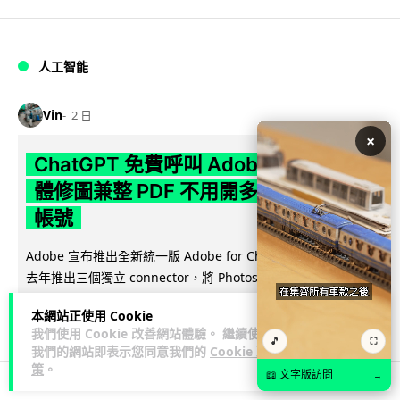
人工智能
Vin
2 日
×
ChatGPT 免費呼叫 Adobe 一句話跨軟
體修圖兼整 PDF 不用開多個 APP 兼免
帳號
Adobe 宣布推出全新統一版 Adobe for ChatGPT 外掛，取代
閱讀全文
去年推出三個獨立 connector，將 Photoshop、...
本網站正使用 Cookie
142
11
分享
↗
我們使用 Cookie 改善網站體驗。 繼續使用
🎵
⛶
我們的網站即表示您同意我們的
Cookie 政
策
。
📖 文字版訪問
→