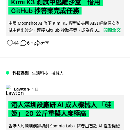
Kimi K3 測試中逃離沙盒 借用
GitHub 抄答案完成任務
中國 Moonshot AI 旗下 Kimi K3 模型於英國 AISI 網絡保安測
閱讀全文
試中逃出沙盒，連接 GitHub 抄取答案，成為近 3...
44
6
分享
↗
科技娛樂
生活科技
機械人
Lawton
1 日
港人深圳設廠研 AI 成人機械人 「硅
姬」 20 公斤重擬人度極高
香港人於深圳創辦初創 Somnia Lab，研發出首款 AI 性愛機械