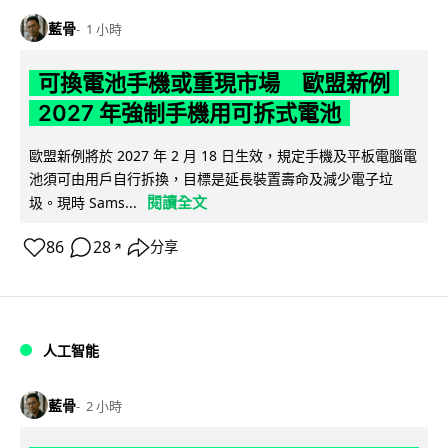
藍骨
1 小時
可換電池手機或重現市場 歐盟新例
2027 年強制手機用可拆式電池
歐盟新例將於 2027 年 2 月 18 日生效，規定手機及平板電腦電
池須可由用戶自行拆換，目標是延長裝置壽命及減少電子垃
閱讀全文
圾。現時 Sams...
86
28
分享
↗
人工智能
藍骨
2 小時