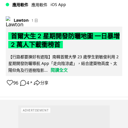
iOS App
應用軟件
應用軟件
Lawton
1 日
首爾大生 2 星期開發防曬地圖 一日暴增
2 萬人下載衝榜首
【行路都要揀好有遮陰】南韓首爾大學 23 歲學生劉敏俊利用 2
星期開發防曬導航 App「走向陰涼處」，結合建築物高度、太
閱讀全文
陽仰角及行道樹陰影...
96
4
分享
↗
ADVERTISEMENT