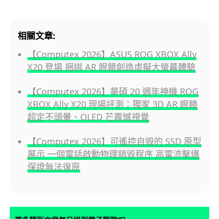
相關文章:
【Computex 2026】ASUS ROG XBOX Ally
X20 登場 捆綁 AR 眼鏡創造虛擬大螢幕體驗
【Computex 2026】華碩 20 週年神機 ROG
XBOX Ally X20 現場評測：獨家 3D AR 眼鏡
超定不頭暈、OLED 芒震憾視覺
【Computex 2026】可遙控自毀的 SSD 原型
展示 一個電話啟動物理銷毀程序 高電流擊爆
保證無法復原