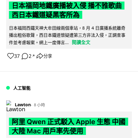
日本福岡地鐵廣播被入侵 播不雅歌曲
西日本鐵道疑黑客所為
日本福岡西鐵天神大牟田線兩個車站，8 月 4 日廣播系統離奇
播出粗俗歌聲，西日本鐵道懷疑遭第三方非法入侵，正調查事
閱讀全文
件並考慮報案。網上一度傳言...
37
2
分享
↗
人工智能
Lawton
8 小時
阿里 Qwen 正式駁入 Apple 生態 中國
大陸 Mac 用戶率先使用