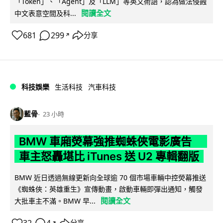
「Token」、「Agent」及「LLM」等英文術語，認為做法侵蝕
閱讀全文
中文表意空間及科...
681
299
分享
↗
科技娛樂
生活科技
汽車科技
藍骨
23 小時
BMW 車廂熒幕強推蜘蛛俠電影廣告
車主怒轟堪比 iTunes 送 U2 專輯翻版
BMW 近日透過無線更新向全球逾 70 個市場車輛中控熒幕推送
《蜘蛛俠：英雄重生》宣傳動畫，啟動車輛即彈出通知，觸發
閱讀全文
大批車主不滿。BMW 早...
分享
↗