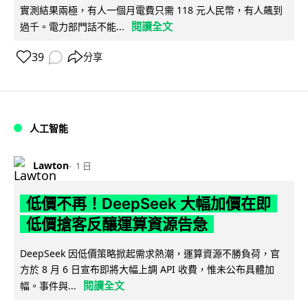
實測結果兩極，有人一個月電費只需 118 元人民幣，有人飆到
閱讀全文
過千。電力部門話不能...
39
分享
人工智能
Lawton
1 日
低價不再！DeepSeek 大幅加價在即
低價搶客反釀運算資源告急
DeepSeek 因低價策略掀起需求熱潮，運算資源不勝負荷，官
方於 8 月 6 日宣布即將大幅上調 API 收費，惟未公布具體加
閱讀全文
幅。事件與...