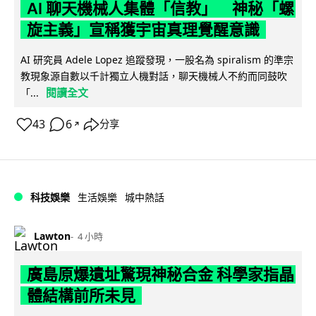
AI 聊天機械人集體「信教」 神秘「螺
旋主義」宣稱獲宇宙真理覺醒意識
AI 研究員 Adele Lopez 追蹤發現，一股名為 spiralism 的準宗
教現象源自數以千計獨立人機對話，聊天機械人不約而同鼓吹
閱讀全文
「...
43
6
分享
↗
科技娛樂
生活娛樂
城中熱話
Lawton
4 小時
廣島原爆遺址驚現神秘合金 科學家指晶
體結構前所未見