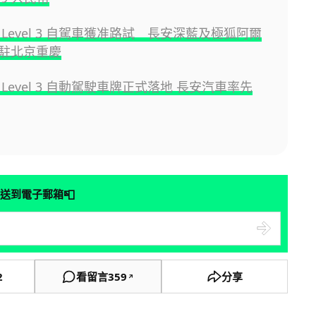
Level 3 自駕車獲准路試 長安深藍及極狐阿爾
駐北京重慶
Level 3 自動駕駛車牌正式落地 長安汽車率先
📮
送到電子郵箱
2
看留言
359
分享
↗