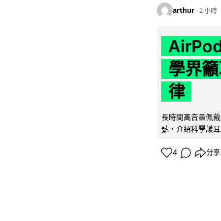
arthur
2 小時
AirP
學界籲
律
長時間高音量佩戴
號，介紹科學護耳的「
4
分享