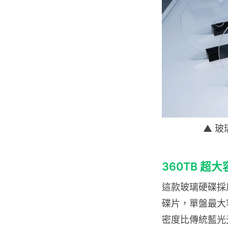
▲ 玻
360TB 
這款玻璃硬碟採用
碟片，單盤最大容
密度比傳統藍光光