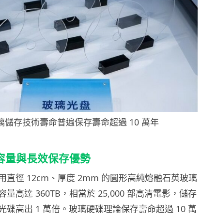
璃儲存技術壽命普遍保存壽命超過 10 萬年
超大容量與長效保存優勢
直徑 12cm、厚度 2mm 的圓形高純熔融石英玻璃
量高達 360TB，相當於 25,000 部高清電影，儲存
碟高出 1 萬倍。玻璃硬碟理論保存壽命超過 10 萬