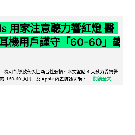
ods 用家注意聽力響紅燈 醫
耳機用戶謹守「60-60」鐵
耳機可能導致永久性噪音性聽損。本文盤點 4 大聽力受損警
60-60 原則」及 Apple 內置防護功能，...
閱讀全文