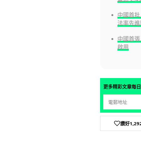
中國首批 
法率先進
中國首張 
啟用
更多精彩文章每日
讚好
1,29