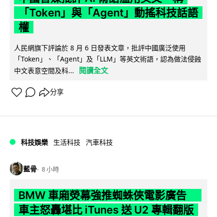
「Token」與「Agent」動搖科技話語
權
人民網旗下評論於 8 月 6 日發表文章，批評中國廣泛使用
「Token」、「Agent」及「LLM」等英文術語，認為做法侵蝕
閱讀全文
中文表意空間及科...
分享
科技娛樂
生活科技
汽車科技
藍骨
8 小時
BMW 車廂熒幕強推蜘蛛俠電影廣告
車主怒轟堪比 iTunes 送 U2 專輯翻版