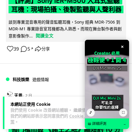
【評測】Sony IER-M500 入耳式監聽
耳機：現場拍攝、後製監聽與人聲利器
談到專業混音專用的聲音監聽耳機，Sony 經典 MDR-7506 到
MDR-M1 專業錄音室耳機都為人熟悉。而現在舞台製作者與創
閱讀全文
意影像製作...
×
39
5
分享
↗
科技娛樂
遊戲情報
天恩
2 日
本網站正使用 Cookie
我們使用 Cookie 改善網站體驗。 繼續使用
《魔獸世界：至暗之夜》12.1 「烏拉特
🎵
⛶
我們的網站即表示您同意我們的
Cookie 政
克的詛咒」專訪：巢穴不為提高世界首
策
。
📖 詳細評測
→
領門檻而設 《諸王之眠》縮短約 10 分