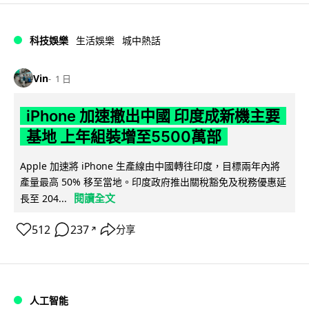
科技娛樂
生活娛樂
城中熱話
Vin
1 日
iPhone 加速撤出中國 印度成新機主要
基地 上年組裝增至5500萬部
Apple 加速將 iPhone 生產線由中國轉往印度，目標兩年內將
產量最高 50% 移至當地。印度政府推出關稅豁免及稅務優惠延
閱讀全文
長至 204...
512
237
分享
↗
人工智能