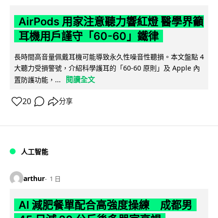
AirPods 用家注意聽力響紅燈 醫學界籲
耳機用戶謹守「60-60」鐵律
長時間高音量佩戴耳機可能導致永久性噪音性聽損。本文盤點 4
大聽力受損警號，介紹科學護耳的「60-60 原則」及 Apple 內
閱讀全文
置防護功能，...
20
分享
人工智能
arthur
1 日
AI 減肥餐單配合高強度操練 成都男