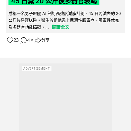
45 日減 20 公斤後多器官衰竭
成都一名男子跟隨 AI 制訂高強度減脂計劃，45 日內減去約 20
公斤後昏迷送院。醫生診斷他患上尿源性膿毒症、膿毒性休克
閱讀全文
及多器官功能障礙。...
23
4
分享
↗
ADVERTISEMENT