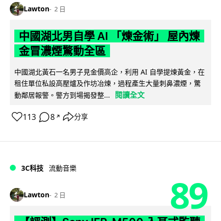
Lawton
2 日
中國湖北男自學 AI 「煉金術」 屋內煉
金冒濃煙驚動全區
中國湖北黃石一名男子見金價高企，利用 AI 自學提煉黃金，在
租住單位私設高壓爐及作坊冶煉，過程產生大量刺鼻濃煙，驚
閱讀全文
動鄰居報警。警方到場揭發整...
113
8
分享
↗
3C科技
流動音樂
89
Lawton
2 日