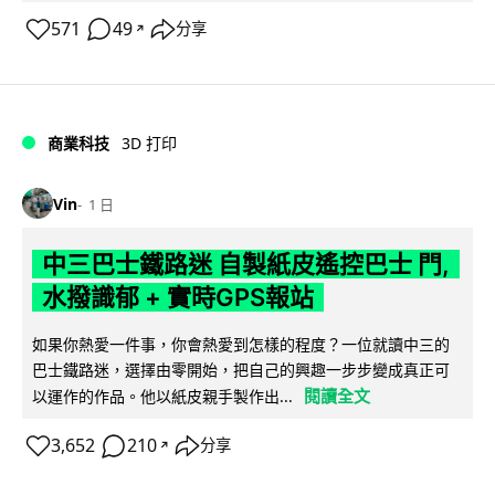
571
49
分享
↗
商業科技
3D 打印
Vin
1 日
中三巴士鐵路迷 自製紙皮遙控巴士 門,
水撥識郁 + 實時GPS報站
如果你熱愛一件事，你會熱愛到怎樣的程度？一位就讀中三的
巴士鐵路迷，選擇由零開始，把自己的興趣一步步變成真正可
閱讀全文
以運作的作品。他以紙皮親手製作出...
3,652
210
分享
↗