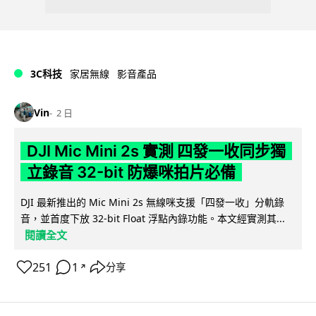
3C科技
家居無線
影音產品
Vin
2 日
DJI Mic Mini 2s 實測 四發一收同步獨
立錄音 32-bit 防爆咪拍片必備
DJI 最新推出的 Mic Mini 2s 無線咪支援「四發一收」分軌錄
音，並首度下放 32-bit Float 浮點內錄功能。本文經實測其...
閱讀全文
251
1
分享
↗