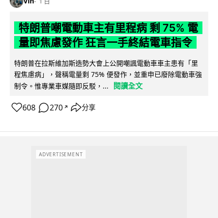
Vin
1 日
特朗普嘲電動車主有里程病 剩 75% 電
量即焦慮發作 狂言一手終結電車指令
特朗普在拉斯維加斯造勢大會上公開嘲諷電動車車主患有「里
程焦慮病」，聲稱電量剩 75% 便發作，並重申已廢除電動車強
閱讀全文
制令。惟專業車媒隨即反駁，...
608
270
分享
↗
ADVERTISEMENT