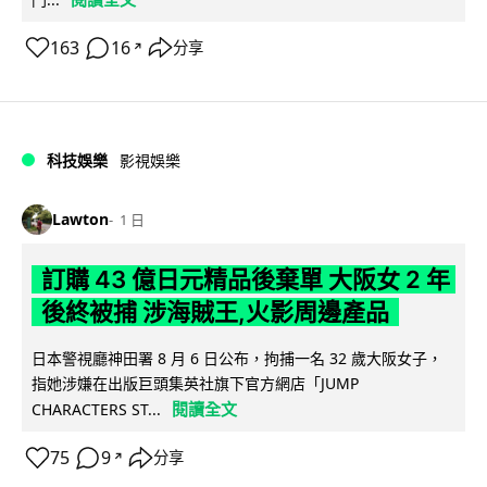
163
16
分享
↗
科技娛樂
影視娛樂
Lawton
1 日
訂購 43 億日元精品後棄單 大阪女 2 年
後終被捕 涉海賊王,火影周邊產品
日本警視廳神田署 8 月 6 日公布，拘捕一名 32 歲大阪女子，
指她涉嫌在出版巨頭集英社旗下官方網店「JUMP
閱讀全文
CHARACTERS ST...
75
9
分享
↗