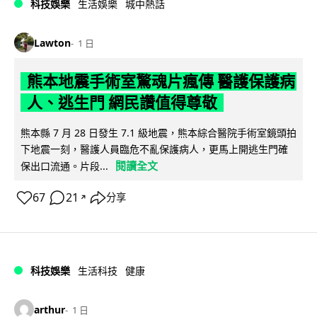
科技娛樂
生活娛樂
城中熱話
Lawton
1 日
熊本地震手術室驚魂片瘋傳 醫護保護病
人、逃生門 網民讚值得尊敬
熊本縣 7 月 28 日發生 7.1 級地震，熊本綜合醫院手術室鏡頭拍
下地震一刻，醫護人員臨危不亂保護病人，更馬上開逃生門確
閱讀全文
保出口流通。片段...
67
21
分享
↗
科技娛樂
生活科技
健康
arthur
1 日