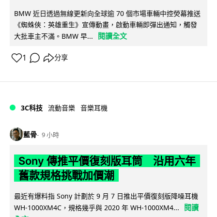
BMW 近日透過無線更新向全球逾 70 個市場車輛中控熒幕推送
《蜘蛛俠：英雄重生》宣傳動畫，啟動車輛即彈出通知，觸發
閱讀全文
大批車主不滿。BMW 早...
1
分享
3C科技
流動音樂
音樂耳機
藍骨
9 小時
Sony 傳推平價復刻版耳筒 沿用六年
舊款規格挑戰加價潮
最近有爆料指 Sony 計劃於 9 月 7 日推出平價復刻版降噪耳機
閱讀
WH-1000XM4C，規格幾乎與 2020 年 WH-1000XM4...