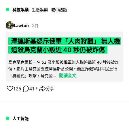
科技娛樂
生活娛樂
城中熱話
Lawton
2 日
澤連斯基怒斥俄軍「人肉狩獵」 無人機
追殺烏克蘭小販近 40 秒仍被炸傷
烏克蘭克爾松一名 52 歲小販被俄軍無人機追擊近 40 秒後被炸
傷，影片由烏克蘭總統澤連斯基公開。他直斥俄軍對平民進行
閱讀全文
「狩獵式」攻擊，烏克蘭...
126
41
分享
↗
人工智能