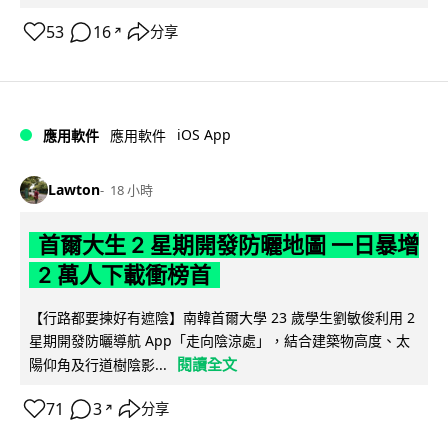
53
16
分享
↗
iOS App
應用軟件
應用軟件
Lawton
18 小時
首爾大生 2 星期開發防曬地圖 一日暴增
2 萬人下載衝榜首
【行路都要揀好有遮陰】南韓首爾大學 23 歲學生劉敏俊利用 2
星期開發防曬導航 App「走向陰涼處」，結合建築物高度、太
閱讀全文
陽仰角及行道樹陰影...
71
3
分享
↗