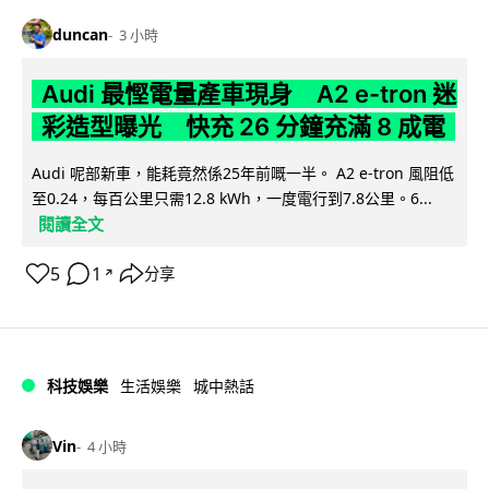
duncan
3 小時
Audi 最慳電量產車現身 A2 e-tron 迷
彩造型曝光 快充 26 分鐘充滿 8 成電
Audi 呢部新車，能耗竟然係25年前嘅一半。 A2 e-tron 風阻低
至0.24，每百公里只需12.8 kWh，一度電行到7.8公里。6...
閱讀全文
5
1
分享
↗
科技娛樂
生活娛樂
城中熱話
Vin
4 小時