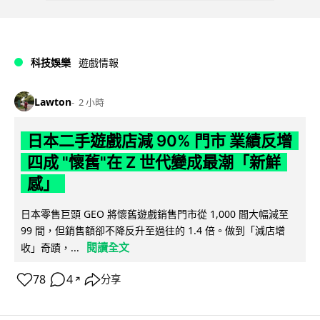
科技娛樂
遊戲情報
Lawton
2 小時
日本二手遊戲店減 90% 門市 業績反增
四成 "懷舊"在 Z 世代變成最潮「新鮮
感」
日本零售巨頭 GEO 將懷舊遊戲銷售門市從 1,000 間大幅減至
99 間，但銷售額卻不降反升至過往的 1.4 倍。做到「減店增
閱讀全文
收」奇蹟，...
78
4
分享
↗