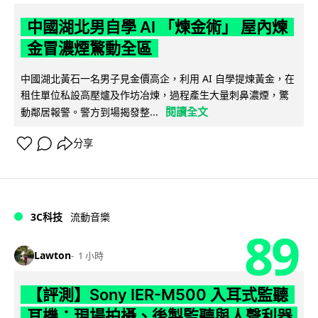
中國湖北男自學 AI 「煉金術」 屋內煉
金冒濃煙驚動全區
中國湖北黃石一名男子見金價高企，利用 AI 自學提煉黃金，在
租住單位私設高壓爐及作坊冶煉，過程產生大量刺鼻濃煙，驚
閱讀全文
動鄰居報警。警方到場揭發整...
分享
3C科技
流動音樂
89
Lawton
1 小時
【評測】Sony IER-M500 入耳式監聽
耳機：現場拍攝、後製監聽與人聲利器