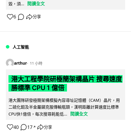
閱讀全文
毀，須...
6
分享
人工智能
arthur
11 小時
港大工程學院研極簡架構晶片 搜尋速度
勝標準 CPU 1 億倍
港大團隊研發極簡架構模擬內容尋址記憶體（CAM）晶片，用
二硫化鉬及半金屬銻克服傳輸瓶頸，漢明距離計算速度比標準
閱讀全文
CPU快1億倍，每次搜尋耗能低...
40
17
分享
↗