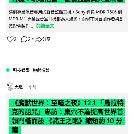
談到專業混音專用的聲音監聽耳機，Sony 經典 MDR-7506 到
MDR-M1 專業錄音室耳機都為人熟悉。而現在舞台製作者與創
閱讀全文
意影像製作...
21
2
分享
↗
科技娛樂
遊戲情報
天恩
1 小時
《魔獸世界：至暗之夜》12.1 「烏拉特
克的詛咒」專訪：巢穴不為提高世界首
領門檻而設 《諸王之眠》縮短約 10 分
鐘