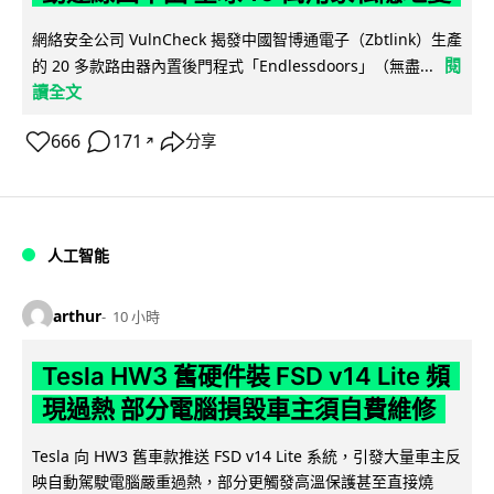
網絡安全公司 VulnCheck 揭發中國智博通電子（Zbtlink）生產
閱
的 20 多款路由器內置後門程式「Endlessdoors」（無盡...
讀全文
666
171
分享
↗
人工智能
arthur
10 小時
Tesla HW3 舊硬件裝 FSD v14 Lite 頻
現過熱 部分電腦損毀車主須自費維修
Tesla 向 HW3 舊車款推送 FSD v14 Lite 系統，引發大量車主反
映自動駕駛電腦嚴重過熱，部分更觸發高溫保護甚至直接燒