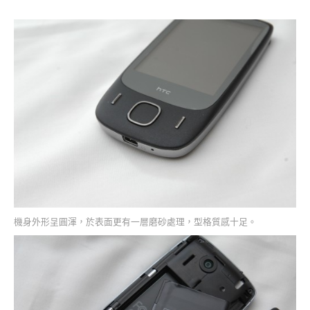
機身外形呈圓渾，於表面更有一層磨砂處理，型格質感十足。