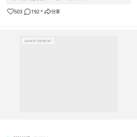
503
192
分享
↗
ADVERTISEMENT