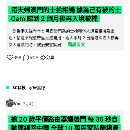
港夫婦澳門的士拾相機 據為己有被的士
Cam 睇到 2 個月後再入境被捕
一對香港夫婦今年 5 月遊澳門乘的士拾獲他人遺留相機及電
池，拾遺不報並帶返香港自用。兩人本月 2 日經港珠澳大橋再
閱讀全文
次入境澳門時，被治安警察局...
358
54
分享
↗
3C科技
家居無線
Vin
7 小時
逾 20 款平價路由器爆後門 每 35 秒自
動連線回中國 全球 10 萬用家私隱堪憂