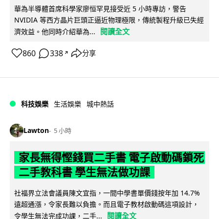
華為半導體首席科學家廖恒罕見接受近 5 小時專訪，警告
NVIDIA 等西方晶片巨頭正逼近物理極限，傳統製程升級已失經
閱讀全文
濟效益。他同時介紹華為...
860
338
分享
↗
科技娛樂
生活娛樂
城中熱話
Lawton
5 小時
家長無得慳錢買二手書 電子啟動碼鎖死
二手教科書 學生無法做功課
社福界立法會議員陳文宜指，一間中學書單價錢按年加 14.7%
遠超通漲，令家長難以負擔。而且電子教材啟動碼這項設計，
閱讀全文
令學生無法完成功課，二手...