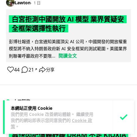
Lawton
1 日
白宮拒測中國開放 AI 模型 業界質疑安
全框架選擇性執行
彭博社報道，白宮通知美國頂尖 AI 公司，中國開發的開放權重
模型將不納入特朗普政府新 AI 安全框架的測試範圍。美國業界
閱讀全文
則聯署呼籲政府不要限...
44
21
分享
↗
人工智能
本網站正使用 Cookie
我們使用 Cookie 改善網站體驗。 繼續使用
Lawton
23 小時
我們的網站即表示您同意我們的
Cookie 政
策
。
靠快閃記憶體紓緩 DRAM 不足 KIOXIA