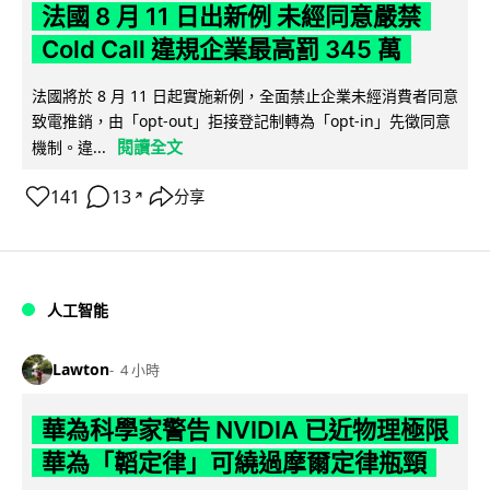
法國 8 月 11 日出新例 未經同意嚴禁
Cold Call 違規企業最高罰 345 萬
法國將於 8 月 11 日起實施新例，全面禁止企業未經消費者同意
致電推銷，由「opt-out」拒接登記制轉為「opt-in」先徵同意
閱讀全文
機制。違...
141
13
分享
↗
人工智能
Lawton
4 小時
華為科學家警告 NVIDIA 已近物理極限
華為「韜定律」可繞過摩爾定律瓶頸