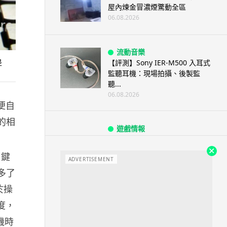
屋內煉金冒濃煙驚動全區
06.08.2026
流動音樂
是
【評測】Sony IER-M500 入耳式
監聽耳機：現場拍攝、後製監
聽...
06.08.2026
期便自
的相
遊戲情報
《魔獸世界：至暗之夜》12.1
「烏拉特克的詛咒」專訪：巢穴
。鍵
不為提高世...
ADVERTISEMENT
06.08.2026
多了
於操
度，
遊戲情報
日本二手遊戲店減 90% 門市 業
機時
績反增四成 “懷...