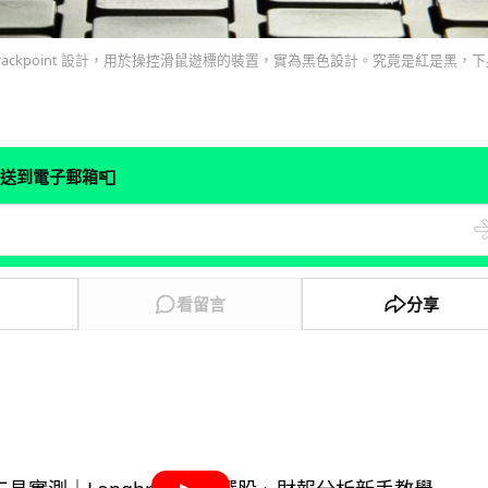
rackpoint 設計，用於操控滑鼠遊標的裝置，實為黑色設計。究竟是紅是黑，
📮
送到電子郵箱
0
看留言
分享