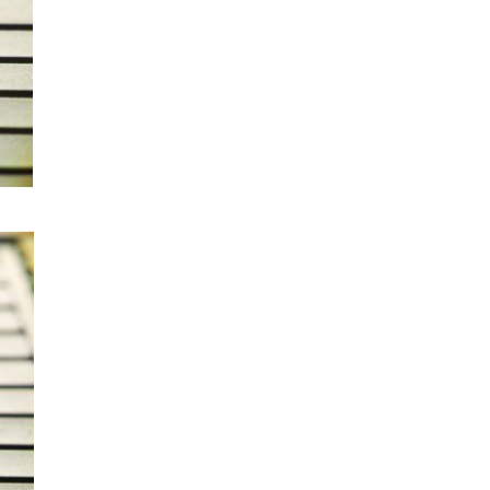
人工智能
華為科學家警告 NVIDIA 已近物
理極限 華為「韜定律」可繞過
摩...
06.08.2026
城中熱話
家長無得慳錢買二手書 電子啟動
碼鎖死二手教科書 學生無法做功
課
06.08.2026
遊戲情報
PlayStation 確認停產實體光碟
包裝印出重要通告 2...
06.08.2026