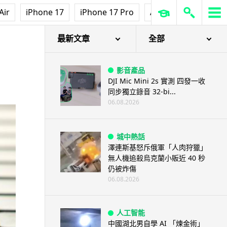
Air
iPhone 17
iPhone 17 Pro
AirPods Pro 3
Ap
最新文章
全部
影音產品
DJI Mic Mini 2s 實測 四發一收
同步獨立錄音 32-bi...
06.08.2026
城中熱話
澤連斯基怒斥俄軍「人肉狩獵」
無人機追殺烏克蘭小販近 40 秒
仍被炸傷
06.08.2026
人工智能
中國湖北男自學 AI 「煉金術」