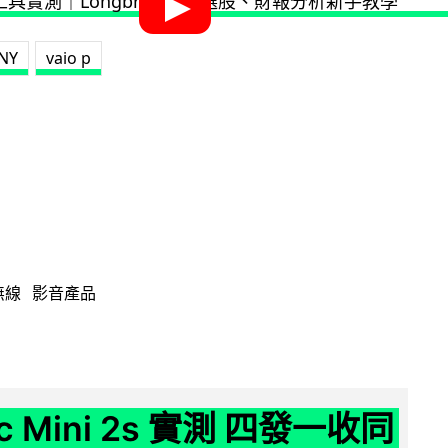
NY
vaio p
無線
影音產品
ic Mini 2s 實測 四發一收同