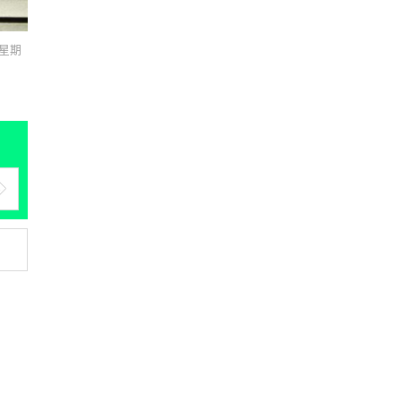
人工智能
下星期
Samsung 展示 Galaxy AI 新方
向 未來手機毋須輸入文字...
06.08.2026
城中熱話
港夫婦澳門的士拾相機 據為己有
被的士 Cam 睇到 2 個月後再...
06.08.2026
家居無線
逾 20 款平價路由器爆後門 每 35
秒自動連線回中國 全球 10 ...
06.08.2026
人工智能