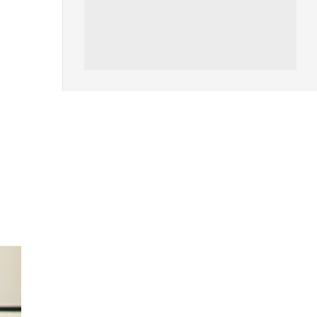
06.08.2026
人工智能
Meta AI 模型測試期間入侵他家
公司 三大 AI 巨頭接連曝安全
漏...
06.08.2026
科技新聞
Audi 最慳電量產車現身 A2 e-
tron 迷彩造型曝光 快充 2...
06.08.2026
城中熱話
法國 8 月 11 日出新例 未經同意
嚴禁 Cold Call 違規企...
06.08.2026