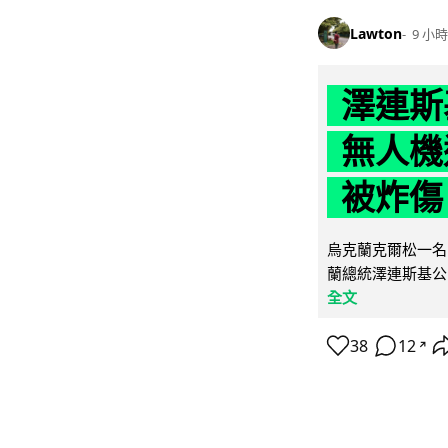
Lawton
9 小時
澤連斯
無人機
被炸傷
烏克蘭克爾松一名 
蘭總統澤連斯基公
全文
38
12
↗