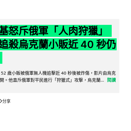
基怒斥俄軍「人肉狩獵」
追殺烏克蘭小販近 40 秒仍
52 歲小販被俄軍無人機追擊近 40 秒後被炸傷，影片由烏克
開。他直斥俄軍對平民進行「狩獵式」攻擊，烏克蘭...
閱讀
分享