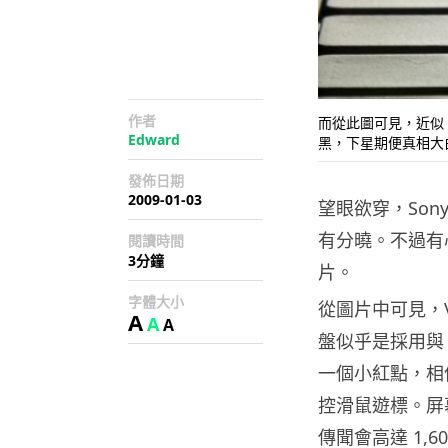
作者
而從此圖可見，近似 
Edward
黑，下星期便真相大
發佈日期
2009-01-03
望眼欲穿，Sony
有分曉。不過有心
閱讀時間
3分鐘
片。
字體大小
從圖片中可見，V
A
A
A
盤似乎是採用與
一個小紅點，相信應
控滑鼠遊標。屏
傳聞會高達 1,6