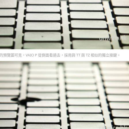
站的預覽圖可見，VAIO P 從側面看過去，採用與 TT 與 TZ 相似的獨立按鍵。