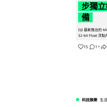
步獨立錄
備
DJI 最新推出的 
32-bit Float
15
1
↗
科技娛樂
生