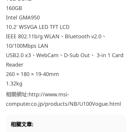
160GB
Intel GMA950
10.2′ WSVGA LED TFT LCD
IEEE 802.11b/g WLAN、Bluetooth v2.0、
10/100Mbps LAN
USB2.0 x3、WebCam、D-Sub Out、 3-in 1 Card
Reader
260 × 180 × 19-40mm
1.32kg
相關網址:http://www.msi-
computer.co.jp/products/NB/U100Vogue.html
相關文章: