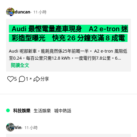
duncan
11 小時
Audi 最慳電量產車現身 A2 e-tron 迷
彩造型曝光 快充 26 分鐘充滿 8 成電
Audi 呢部新車，能耗竟然係25年前嘅一半。 A2 e-tron 風阻低
至0.24，每百公里只需12.8 kWh，一度電行到7.8公里。6...
閱讀全文
5
1
分享
↗
科技娛樂
生活娛樂
城中熱話
Vin
11 小時