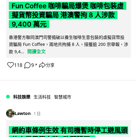
Fun Coffee 咖啡騙局爆煲 咖啡包裝虛
擬貨幣投資騙局 港澳警拘 8 人涉款
9,400 萬元
香港警方聯同澳門司警搗破以養生咖啡生意包裝的虛擬貨幣投
資騙局 Fun Coffee，兩地共拘捕 8 人，接獲逾 200 宗舉報，涉
閱讀全文
款 9,4...
118
9
分享
↗
科技娛樂
生活科技
智慧城市
Lawton
1 日
網約車條例生效 有司機暫時停工避風頭