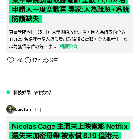
東華學院誤發取錄電郵 全數 11,139 名
申請人一度空歡喜 專家:人為疏忽+系統
防護缺失
東華學院今日（5 日）大學聯招放榜之際，因人為疏忽向全數
11,139 名課程申請人錯誤發出取錄通知電郵，令大批考生一度
閱讀全文
以為獲得學位取錄，事...
146
17
分享
↗
科技娛樂
影視娛樂
Lawton
1 日
Nicolas Cage 主演未上映電影 Netflix
遺失未加密母帶 被索償 8.19 億港元