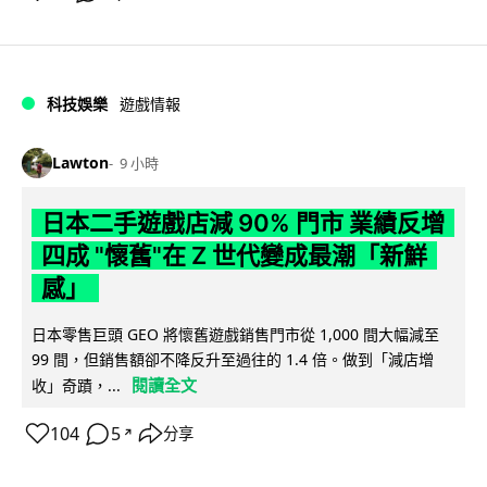
科技娛樂
遊戲情報
Lawton
9 小時
日本二手遊戲店減 90% 門市 業績反增
四成 "懷舊"在 Z 世代變成最潮「新鮮
感」
日本零售巨頭 GEO 將懷舊遊戲銷售門市從 1,000 間大幅減至
99 間，但銷售額卻不降反升至過往的 1.4 倍。做到「減店增
閱讀全文
收」奇蹟，...
104
5
分享
↗