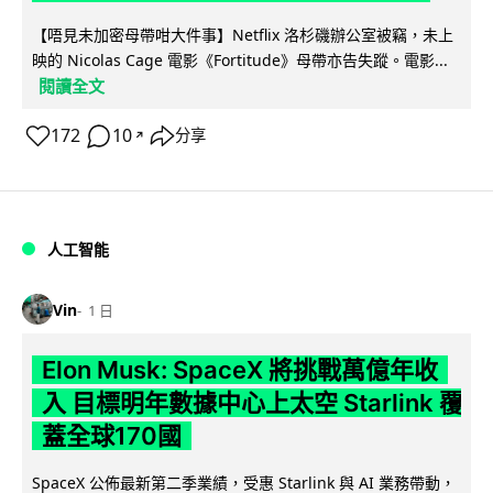
【唔見未加密母帶咁大件事】Netflix 洛杉磯辦公室被竊，未上
映的 Nicolas Cage 電影《Fortitude》母帶亦告失蹤。電影...
閱讀全文
172
10
分享
↗
人工智能
Vin
1 日
Elon Musk: SpaceX 將挑戰萬億年收
入 目標明年數據中心上太空 Starlink 覆
蓋全球170國
SpaceX 公佈最新第二季業績，受惠 Starlink 與 AI 業務帶動，