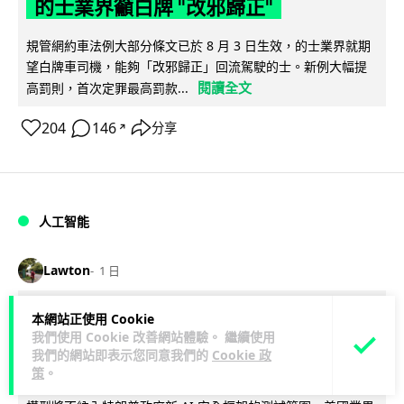
的士業界籲白牌 "改邪歸正"
規管網約車法例大部分條文已於 8 月 3 日生效，的士業界就期
望白牌車司機，能夠「改邪歸正」回流駕駛的士。新例大幅提
閱讀全文
高罰則，首次定罪最高罰款...
204
146
分享
↗
人工智能
Lawton
1 日
白宮拒測中國開放 AI 模型 業界質疑安
本網站正使用 Cookie
我們使用 Cookie 改善網站體驗。 繼續使用
全框架選擇性執行
我們的網站即表示您同意我們的
Cookie 政
策
。
彭博社報道，白宮通知美國頂尖 AI 公司，中國開發的開放權重