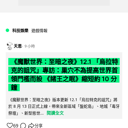
科技娛樂
遊戲情報
天恩
9 小時
《魔獸世界：至暗之夜》12.1 「烏拉特
克的詛咒」專訪：巢穴不為提高世界首
領門檻而設 《諸王之眠》縮短約 10 分
鐘
《魔獸世界：至暗之夜》版本更新 12.1「烏拉特克的詛咒」將
於 8 月 13 日正式上線，帶來全新區域「盤蛇島」、地城「毒牙
閱讀全文
祭壇」、新型態世...
69
分享