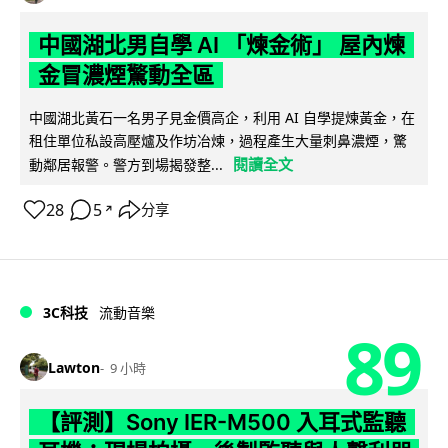
中國湖北男自學 AI 「煉金術」 屋內煉
金冒濃煙驚動全區
中國湖北黃石一名男子見金價高企，利用 AI 自學提煉黃金，在
租住單位私設高壓爐及作坊冶煉，過程產生大量刺鼻濃煙，驚
閱讀全文
動鄰居報警。警方到場揭發整...
28
5
分享
↗
3C科技
流動音樂
89
Lawton
9 小時
【評測】Sony IER-M500 入耳式監聽