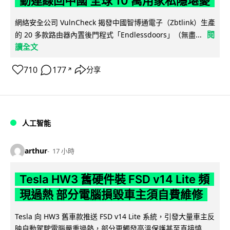
動連線回中國 全球 10 萬用家私隱堪憂
網絡安全公司 VulnCheck 揭發中國智博通電子（Zbtlink）生產
閱
的 20 多款路由器內置後門程式「Endlessdoors」（無盡...
讀全文
710
177
分享
↗
人工智能
arthur
17 小時
Tesla HW3 舊硬件裝 FSD v14 Lite 頻
現過熱 部分電腦損毀車主須自費維修
Tesla 向 HW3 舊車款推送 FSD v14 Lite 系統，引發大量車主反
映自動駕駛電腦嚴重過熱，部分更觸發高溫保護甚至直接燒