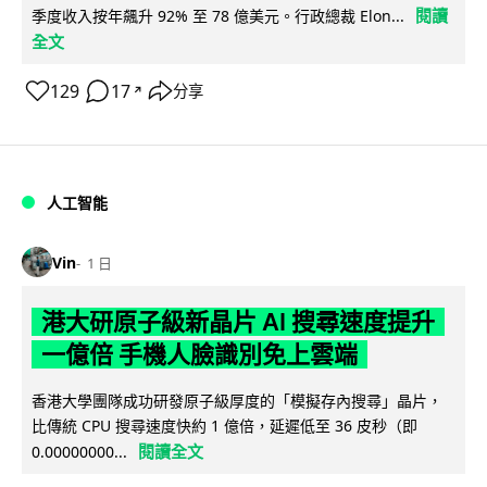
閱讀
季度收入按年飆升 92% 至 78 億美元。行政總裁 Elon...
全文
129
17
分享
↗
人工智能
Vin
1 日
港大研原子級新晶片 AI 搜尋速度提升
一億倍 手機人臉識別免上雲端
香港大學團隊成功研發原子級厚度的「模擬存內搜尋」晶片，
比傳統 CPU 搜尋速度快約 1 億倍，延遲低至 36 皮秒（即
閱讀全文
0.00000000...