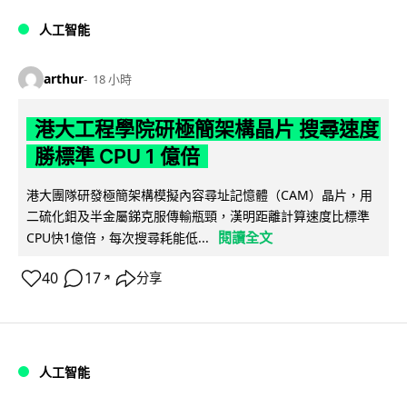
人工智能
arthur
18 小時
港大工程學院研極簡架構晶片 搜尋速度
勝標準 CPU 1 億倍
港大團隊研發極簡架構模擬內容尋址記憶體（CAM）晶片，用
二硫化鉬及半金屬銻克服傳輸瓶頸，漢明距離計算速度比標準
閱讀全文
CPU快1億倍，每次搜尋耗能低...
40
17
分享
↗
人工智能