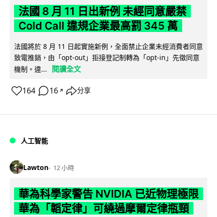
法國 8 月 11 日出新例 未經同意嚴禁
Cold Call 違規企業最高罰 345 萬
法國將於 8 月 11 日起實施新例，全面禁止企業未經消費者同意
致電推銷，由「opt-out」拒接登記制轉為「opt-in」先徵同意
閱讀全文
機制。違...
164
16
分享
↗
人工智能
Lawton
12 小時
華為科學家警告 NVIDIA 已近物理極限
華為「韜定律」可繞過摩爾定律瓶頸