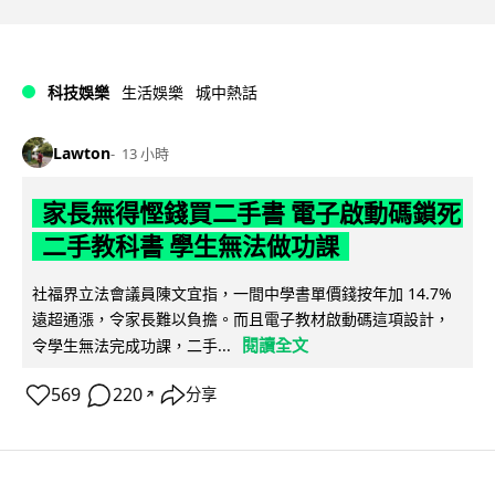
科技娛樂
生活娛樂
城中熱話
Lawton
13 小時
家長無得慳錢買二手書 電子啟動碼鎖死
二手教科書 學生無法做功課
社福界立法會議員陳文宜指，一間中學書單價錢按年加 14.7%
遠超通漲，令家長難以負擔。而且電子教材啟動碼這項設計，
閱讀全文
令學生無法完成功課，二手...
569
220
分享
↗