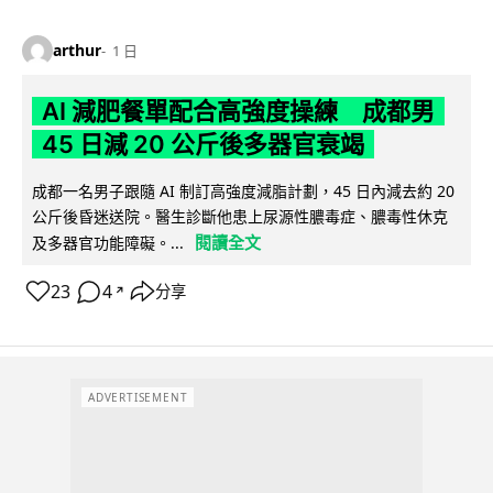
arthur
1 日
AI 減肥餐單配合高強度操練 成都男
45 日減 20 公斤後多器官衰竭
成都一名男子跟隨 AI 制訂高強度減脂計劃，45 日內減去約 20
公斤後昏迷送院。醫生診斷他患上尿源性膿毒症、膿毒性休克
閱讀全文
及多器官功能障礙。...
23
4
分享
↗
ADVERTISEMENT