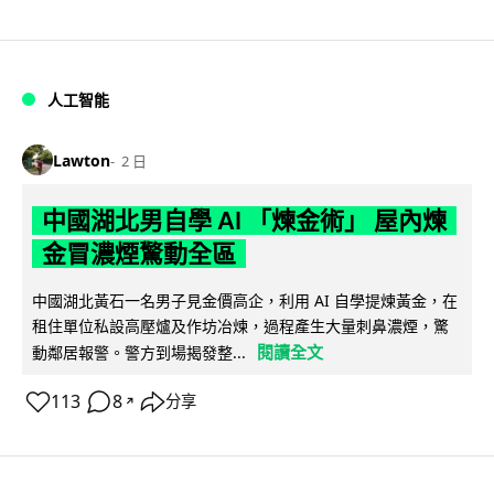
人工智能
Lawton
2 日
中國湖北男自學 AI 「煉金術」 屋內煉
金冒濃煙驚動全區
中國湖北黃石一名男子見金價高企，利用 AI 自學提煉黃金，在
租住單位私設高壓爐及作坊冶煉，過程產生大量刺鼻濃煙，驚
閱讀全文
動鄰居報警。警方到場揭發整...
113
8
分享
↗