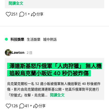
閱讀全文
251
1
分享
↗
科技娛樂
生活娛樂
城中熱話
Lawton
2 日
澤連斯基怒斥俄軍「人肉狩獵」 無人機
追殺烏克蘭小販近 40 秒仍被炸傷
烏克蘭克爾松一名 52 歲小販被俄軍無人機追擊近 40 秒後被炸
傷，影片由烏克蘭總統澤連斯基公開。他直斥俄軍對平民進行
閱讀全文
「狩獵式」攻擊，烏克蘭...
126
41
分享
↗