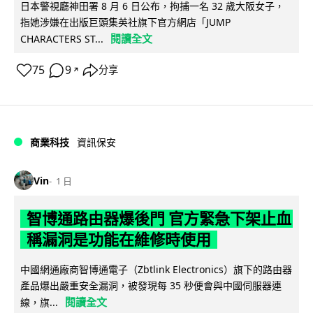
日本警視廳神田署 8 月 6 日公布，拘捕一名 32 歲大阪女子，
指她涉嫌在出版巨頭集英社旗下官方網店「JUMP
閱讀全文
CHARACTERS ST...
75
9
分享
↗
商業科技
資訊保安
Vin
1 日
智博通路由器爆後門 官方緊急下架止血
稱漏洞是功能在維修時使用
中國網通廠商智博通電子（Zbtlink Electronics）旗下的路由器
產品爆出嚴重安全漏洞，被發現每 35 秒便會與中國伺服器連
閱讀全文
線，旗...