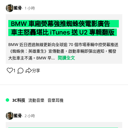
藍骨
1 小時
BMW 車廂熒幕強推蜘蛛俠電影廣告
車主怒轟堪比 iTunes 送 U2 專輯翻版
BMW 近日透過無線更新向全球逾 70 個市場車輛中控熒幕推送
《蜘蛛俠：英雄重生》宣傳動畫，啟動車輛即彈出通知，觸發
閱讀全文
大批車主不滿。BMW 早...
1
分享
3C科技
流動音樂
音樂耳機
藍骨
2 小時