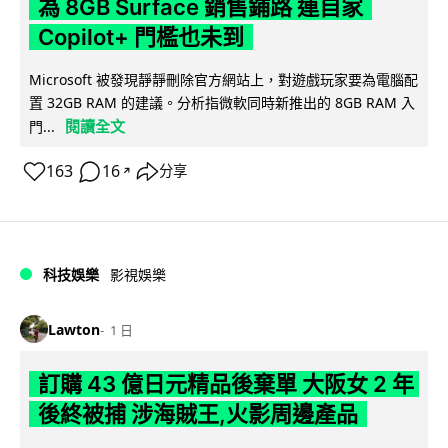
為 8GB Surface 銷售鋪路 連自家
Copilot+ 門檻也未到
Microsoft 被發現靜靜刪除官方網站上，對遊戲玩家要為電腦配
置 32GB RAM 的建議。分析指微軟同時新推出的 8GB RAM 入
閱讀全文
門...
163
16
分享
↗
科技娛樂
影視娛樂
Lawton
1 日
訂購 43 億日元精品後棄單 大阪女 2 年
後終被捕 涉海賊王,火影周邊產品