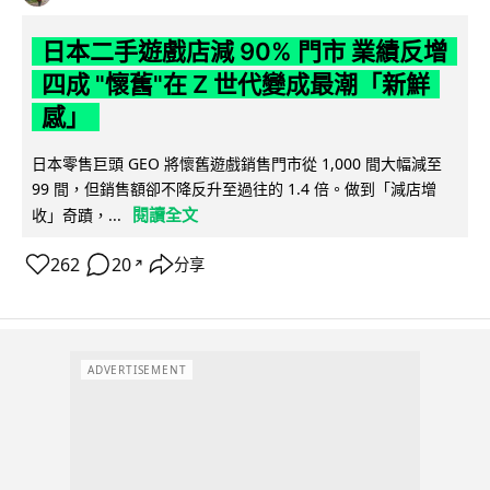
日本二手遊戲店減 90% 門市 業績反增
四成 "懷舊"在 Z 世代變成最潮「新鮮
感」
日本零售巨頭 GEO 將懷舊遊戲銷售門市從 1,000 間大幅減至
99 間，但銷售額卻不降反升至過往的 1.4 倍。做到「減店增
閱讀全文
收」奇蹟，...
262
20
分享
↗
ADVERTISEMENT