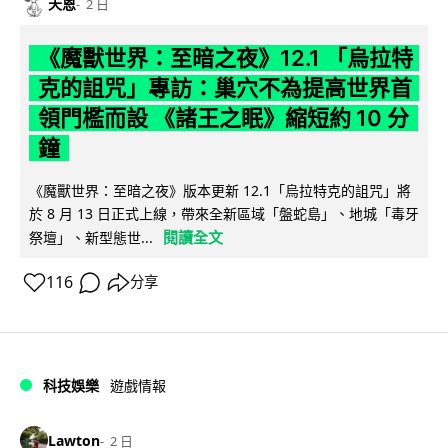
天恩
2 日
《魔獸世界：至暗之夜》12.1 「烏拉特
克的詛咒」專訪：巢穴不為提高世界首
領門檻而設 《諸王之眠》縮短約 10 分
鐘
《魔獸世界：至暗之夜》版本更新 12.1「烏拉特克的詛咒」將
於 8 月 13 日正式上線，帶來全新區域「盤蛇島」、地城「毒牙
閱讀全文
祭壇」、新型態世...
116
分享
科技娛樂
遊戲情報
Lawton
2 日