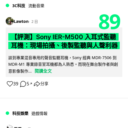
3C科技
流動音樂
89
Lawton
2 日
【評測】Sony IER-M500 入耳式監聽
耳機：現場拍攝、後製監聽與人聲利器
談到專業混音專用的聲音監聽耳機，Sony 經典 MDR-7506 到
MDR-M1 專業錄音室耳機都為人熟悉。而現在舞台製作者與創
閱讀全文
意影像製作...
39
5
分享
↗
科技娛樂
遊戲情報