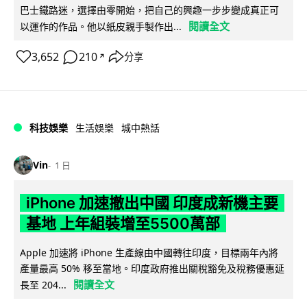
巴士鐵路迷，選擇由零開始，把自己的興趣一步步變成真正可
閱讀全文
以運作的作品。他以紙皮親手製作出...
3,652
210
分享
↗
科技娛樂
生活娛樂
城中熱話
Vin
1 日
iPhone 加速撤出中國 印度成新機主要
基地 上年組裝增至5500萬部
Apple 加速將 iPhone 生產線由中國轉往印度，目標兩年內將
產量最高 50% 移至當地。印度政府推出關稅豁免及稅務優惠延
閱讀全文
長至 204...