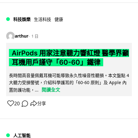
科技娛樂
生活科技
健康
arthur
1 日
AirPods 用家注意聽力響紅燈 醫學界籲
耳機用戶謹守「60-60」鐵律
長時間高音量佩戴耳機可能導致永久性噪音性聽損。本文盤點 4
大聽力受損警號，介紹科學護耳的「60-60 原則」及 Apple 內
閱讀全文
置防護功能，...
20
分享
人工智能