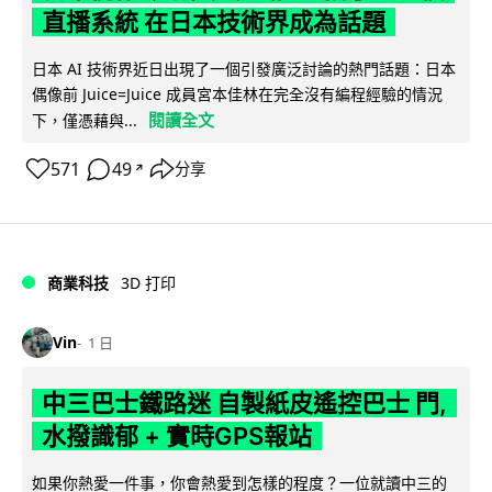
直播系統 在日本技術界成為話題
日本 AI 技術界近日出現了一個引發廣泛討論的熱門話題：日本
偶像前 Juice=Juice 成員宮本佳林在完全沒有編程經驗的情況
閱讀全文
下，僅憑藉與...
571
49
分享
↗
商業科技
3D 打印
Vin
1 日
中三巴士鐵路迷 自製紙皮遙控巴士 門,
水撥識郁 + 實時GPS報站
如果你熱愛一件事，你會熱愛到怎樣的程度？一位就讀中三的