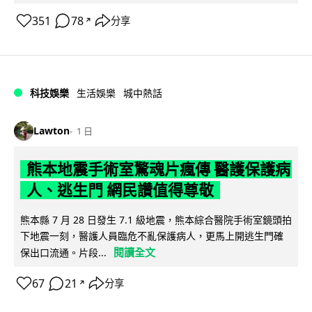
351
78
分享
↗
科技娛樂
生活娛樂
城中熱話
Lawton
1 日
熊本地震手術室驚魂片瘋傳 醫護保護病
人、逃生門 網民讚值得尊敬
熊本縣 7 月 28 日發生 7.1 級地震，熊本綜合醫院手術室鏡頭拍
下地震一刻，醫護人員臨危不亂保護病人，更馬上開逃生門確
閱讀全文
保出口流通。片段...
67
21
分享
↗