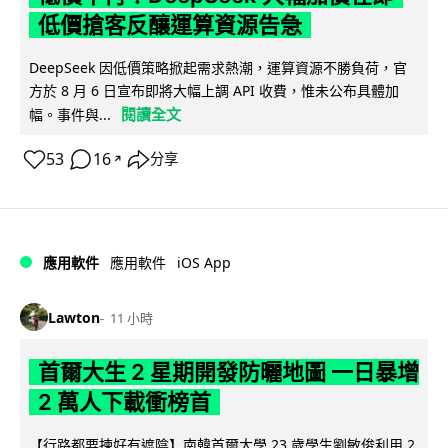
低價搶客反釀運算資源告急
DeepSeek 因低價策略掀起需求熱潮，運算資源不勝負荷，官
方於 8 月 6 日宣布即將大幅上調 API 收費，惟未公布具體加
閱讀全文
幅。事件與...
53
16
分享
↗
iOS App
應用軟件
應用軟件
Lawton
11 小時
首爾大生 2 星期開發防曬地圖 一日暴增
2 萬人下載衝榜首
【行路都要揀好有遮陰】南韓首爾大學 23 歲學生劉敏俊利用 2