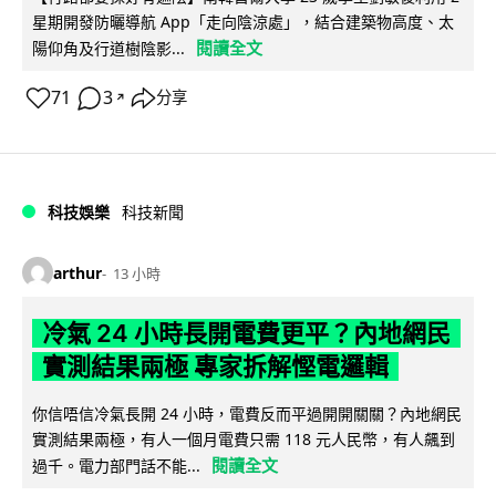
星期開發防曬導航 App「走向陰涼處」，結合建築物高度、太
閱讀全文
陽仰角及行道樹陰影...
71
3
分享
↗
科技娛樂
科技新聞
arthur
13 小時
冷氣 24 小時長開電費更平？內地網民
實測結果兩極 專家拆解慳電邏輯
你信唔信冷氣長開 24 小時，電費反而平過開開關關？內地網民
實測結果兩極，有人一個月電費只需 118 元人民幣，有人飆到
閱讀全文
過千。電力部門話不能...