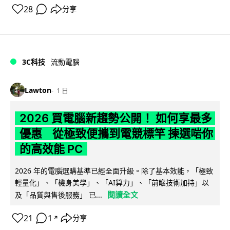
28
分享
3C科技
流動電腦
Lawton
1 日
2026 買電腦新趨勢公開！ 如何享最多
優惠 從極致便攜到電競標竿 揀選啱你
的高效能 PC
2026 年的電腦選購基準已經全面升級。除了基本效能，「極致
輕量化」、「機身美學」、「AI算力」、「前瞻技術加持」以
閱讀全文
及「品質與售後服務」 已...
21
1
分享
↗