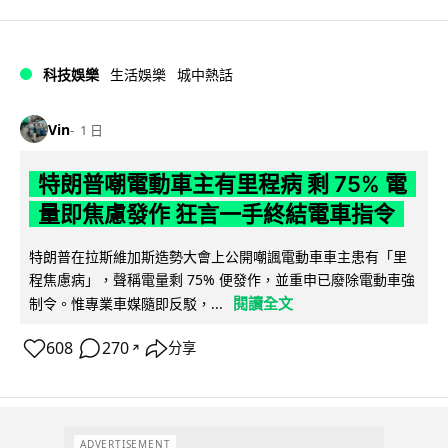
科技娛樂
生活娛樂
城中熱話
Vin
1 日
特朗普嘲電動車主有里程病 剩 75% 電
量即焦慮發作 狂言一手終結電車指令
特朗普在拉斯維加斯造勢大會上公開嘲諷電動車車主患有「里
程焦慮病」，聲稱電量剩 75% 便發作，並重申已廢除電動車強
閱讀全文
制令。惟專業車媒隨即反駁，...
608
270
分享
↗
ADVERTISEMENT