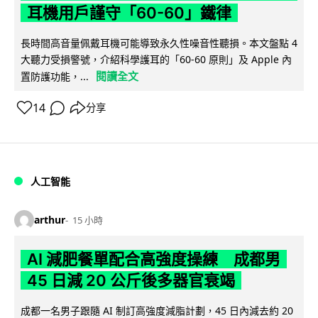
耳機用戶謹守「60-60」鐵律
長時間高音量佩戴耳機可能導致永久性噪音性聽損。本文盤點 4
大聽力受損警號，介紹科學護耳的「60-60 原則」及 Apple 內
閱讀全文
置防護功能，...
14
分享
人工智能
arthur
15 小時
AI 減肥餐單配合高強度操練 成都男
45 日減 20 公斤後多器官衰竭
成都一名男子跟隨 AI 制訂高強度減脂計劃，45 日內減去約 20