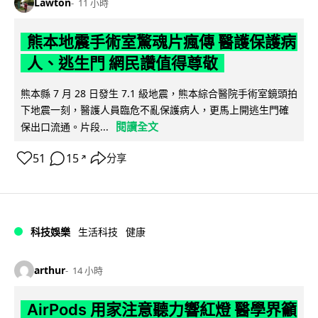
Lawton
11 小時
熊本地震手術室驚魂片瘋傳 醫護保護病
人、逃生門 網民讚值得尊敬
熊本縣 7 月 28 日發生 7.1 級地震，熊本綜合醫院手術室鏡頭拍
下地震一刻，醫護人員臨危不亂保護病人，更馬上開逃生門確
閱讀全文
保出口流通。片段...
51
15
分享
↗
科技娛樂
生活科技
健康
arthur
14 小時
AirPods 用家注意聽力響紅燈 醫學界籲