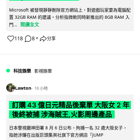
Microsoft 被發現靜靜刪除官方網站上，對遊戲玩家要為電腦配
置 32GB RAM 的建議。分析指微軟同時新推出的 8GB RAM 入
閱讀全文
門...
118
8
分享
↗
科技娛樂
影視娛樂
Lawton
10 小時
訂購 43 億日元精品後棄單 大阪女 2 年
後終被捕 涉海賊王,火影周邊產品
日本警視廳神田署 8 月 6 日公布，拘捕一名 32 歲大阪女子，
指她涉嫌在出版巨頭集英社旗下官方網店「JUMP