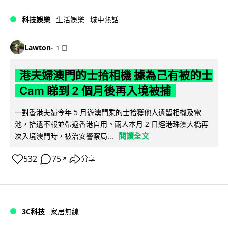
科技娛樂
生活娛樂
城中熱話
Lawton
1 日
港夫婦澳門的士拾相機 據為己有被的士
Cam 睇到 2 個月後再入境被捕
一對香港夫婦今年 5 月遊澳門乘的士拾獲他人遺留相機及電
池，拾遺不報並帶返香港自用。兩人本月 2 日經港珠澳大橋再
閱讀全文
次入境澳門時，被治安警察局...
532
75
分享
↗
3C科技
家居無線