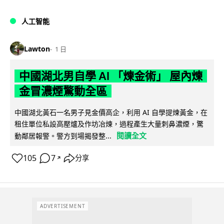
人工智能
Lawton
1 日
中國湖北男自學 AI 「煉金術」 屋內煉
金冒濃煙驚動全區
中國湖北黃石一名男子見金價高企，利用 AI 自學提煉黃金，在
租住單位私設高壓爐及作坊冶煉，過程產生大量刺鼻濃煙，驚
閱讀全文
動鄰居報警。警方到場揭發整...
105
7
分享
↗
ADVERTISEMENT