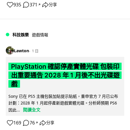
935
371
分享
↗
科技娛樂
遊戲情報
Lawton
1 日
PlayStation 確認停產實體光碟 包裝印
出重要通告 2028 年 1 月後不出光碟遊
戲
Sony 已在 PS5 主機包裝加貼提示貼紙，重申官方 7 月已公布
計劃：2028 年 1 月起停產新遊戲實體光碟。分析師預期 PS6
閱讀全文
因此...
169
76
分享
↗