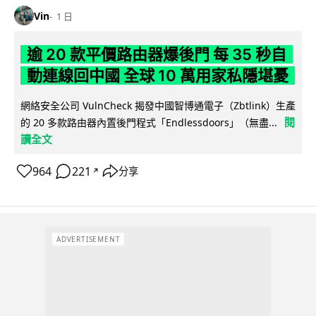
Vin
1 日
逾 20 款平價路由器爆後門 每 35 秒自
動連線回中國 全球 10 萬用家私隱堪憂
網絡安全公司 VulnCheck 揭發中國智博通電子（Zbtlink）生產
閱
的 20 多款路由器內置後門程式「Endlessdoors」（無盡...
讀全文
964
221
分享
↗
ADVERTISEMENT