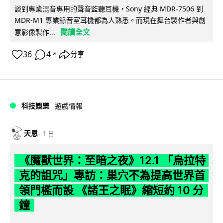
談到專業混音專用的聲音監聽耳機，Sony 經典 MDR-7506 到
MDR-M1 專業錄音室耳機都為人熟悉。而現在舞台製作者與創
閱讀全文
意影像製作...
36
4
分享
↗
科技娛樂
遊戲情報
天恩
1 日
《魔獸世界：至暗之夜》12.1 「烏拉特
克的詛咒」專訪：巢穴不為提高世界首
領門檻而設 《諸王之眠》縮短約 10 分
鐘