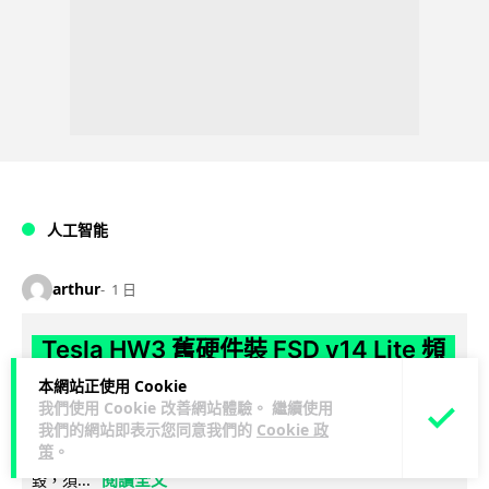
人工智能
arthur
1 日
Tesla HW3 舊硬件裝 FSD v14 Lite 頻
現過熱 部分電腦損毀車主須自費維修
本網站正使用 Cookie
我們使用 Cookie 改善網站體驗。 繼續使用
Tesla 向 HW3 舊車款推送 FSD v14 Lite 系統，引發大量車主反
我們的網站即表示您同意我們的
Cookie 政
策
。
映自動駕駛電腦嚴重過熱，部分更觸發高溫保護甚至直接燒
閱讀全文
毀，須...