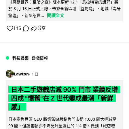
《魔獸世界：至暗之夜》版本更新 12.1「烏拉特克的詛咒」將
於 8 月 13 日正式上線，帶來全新區域「盤蛇島」、地城「毒牙
閱讀全文
祭壇」、新型態世...
115
分享
科技娛樂
遊戲情報
Lawton
1 日
日本二手遊戲店減 90% 門市 業績反增
四成 "懷舊"在 Z 世代變成最潮「新鮮
感」
日本零售巨頭 GEO 將懷舊遊戲銷售門市從 1,000 間大幅減至
99 間，但銷售額卻不降反升至過往的 1.4 倍。做到「減店增