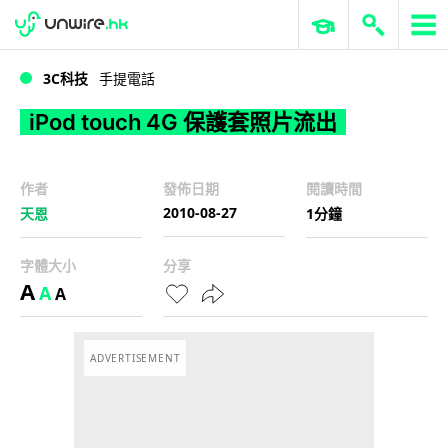
WWDC 2026
GenAI 與雲端科技專區
ERP 與商業 AI
iPod touch 4G 保護套照片流出
3C科技
手提電話
iPod touch 4G 保護套照片流出
作者
發佈日期
閱讀時間
2010-08-27
天恩
1分鐘
字體大小
分享
A
A
A
ADVERTISEMENT