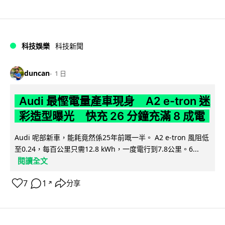
科技娛樂
科技新聞
duncan
1 日
Audi 最慳電量產車現身 A2 e-tron 迷
彩造型曝光 快充 26 分鐘充滿 8 成電
Audi 呢部新車，能耗竟然係25年前嘅一半。 A2 e-tron 風阻低
至0.24，每百公里只需12.8 kWh，一度電行到7.8公里。6...
閱讀全文
7
1
分享
↗