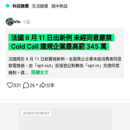
科技娛樂
生活娛樂
城中熱話
Vin
1 日
法國 8 月 11 日出新例 未經同意嚴禁
Cold Call 違規企業最高罰 345 萬
法國將於 8 月 11 日起實施新例，全面禁止企業未經消費者同意
致電推銷，由「opt-out」拒接登記制轉為「opt-in」先徵同意
閱讀全文
機制。違...
331
26
分享
↗
ADVERTISEMENT