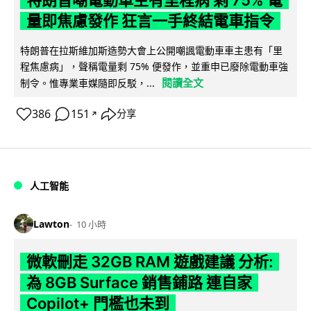
特朗普嘲電動車主有里程病 剩 75% 電
量即焦慮發作 狂言一手終結電車指令
特朗普在拉斯維加斯造勢大會上公開嘲諷電動車車主患有「里
程焦慮病」，聲稱電量剩 75% 便發作，並重申已廢除電動車強
閱讀全文
制令。惟專業車媒隨即反駁，...
386
151
分享
↗
人工智能
Lawton
10 小時
微軟刪走 32GB RAM 遊戲建議 分析:
為 8GB Surface 銷售鋪路 連自家
Copilot+ 門檻也未到