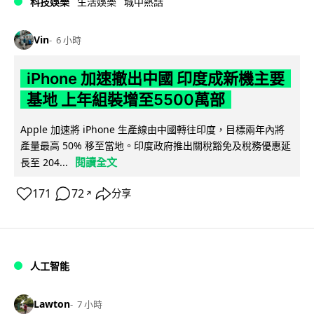
科技娛樂
生活娛樂
城中熱話
Vin
6 小時
iPhone 加速撤出中國 印度成新機主要
基地 上年組裝增至5500萬部
Apple 加速將 iPhone 生產線由中國轉往印度，目標兩年內將
產量最高 50% 移至當地。印度政府推出關稅豁免及稅務優惠延
閱讀全文
長至 204...
171
72
分享
↗
人工智能
Lawton
7 小時