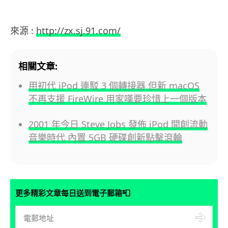
來源 :
http://zx.sj.91.com/
相關文章:
用初代 iPod 連駁 3 個轉接器 但新 macOS
不再支援 FireWire 用家嘆要珍惜上一個版本
2001 年今日 Steve Jobs 發佈 iPod 開創流動
音樂時代 內置 5GB 硬碟創新點擊滾輪
📮
更多精彩文章每日送到電子郵箱