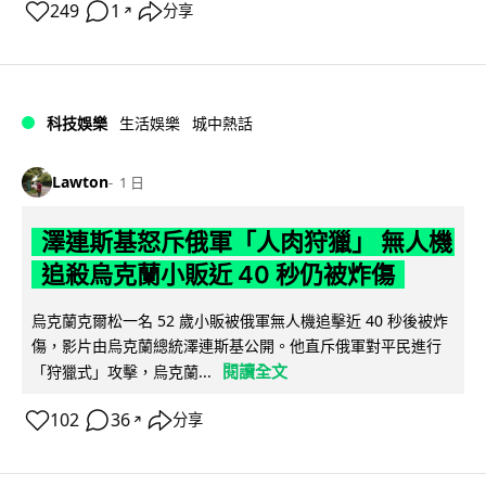
249
1
分享
↗
科技娛樂
生活娛樂
城中熱話
Lawton
1 日
澤連斯基怒斥俄軍「人肉狩獵」 無人機
追殺烏克蘭小販近 40 秒仍被炸傷
烏克蘭克爾松一名 52 歲小販被俄軍無人機追擊近 40 秒後被炸
傷，影片由烏克蘭總統澤連斯基公開。他直斥俄軍對平民進行
閱讀全文
「狩獵式」攻擊，烏克蘭...
102
36
分享
↗