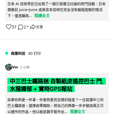
日本 AI 技術界近日出現了一個引發廣泛討論的熱門話題：日本
偶像前 Juice=Juice 成員宮本佳林在完全沒有編程經驗的情況
閱讀全文
下，僅憑藉與...
37
2
分享
↗
商業科技
3D 打印
Vin
5 小時
中三巴士鐵路迷 自製紙皮遙控巴士 門,
水撥識郁 + 實時GPS報站
如果你熱愛一件事，你會熱愛到怎樣的程度？一位就讀中三的
巴士鐵路迷，選擇由零開始，把自己的興趣一步步變成真正可
閱讀全文
以運作的作品。他以紙皮親手製作出...