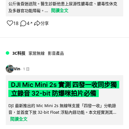
公斤後昏迷送院。醫生診斷他患上尿源性膿毒症、膿毒性休克
閱讀全文
及多器官功能障礙。...
18
4
分享
↗
3C科技
家居無線
影音產品
Vin
1 日
DJI Mic Mini 2s 實測 四發一收同步獨
立錄音 32-bit 防爆咪拍片必備
DJI 最新推出的 Mic Mini 2s 無線咪支援「四發一收」分軌錄
音，並首度下放 32-bit Float 浮點內錄功能。本文經實測其...
閱讀全文