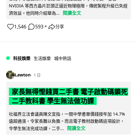
NVIDIA 等西方晶片巨頭正逼近物理極限，傳統製程升級已失經
閱讀全文
濟效益。他同時介紹華為...
1,546
593
分享
↗
科技娛樂
生活娛樂
城中熱話
Lawton
1 日
家長無得慳錢買二手書 電子啟動碼鎖死
二手教科書 學生無法做功課
社福界立法會議員陳文宜指，一間中學書單價錢按年加 14.7%
遠超通漲，令家長難以負擔。而且電子教材啟動碼這項設計，
閱讀全文
令學生無法完成功課，二手...