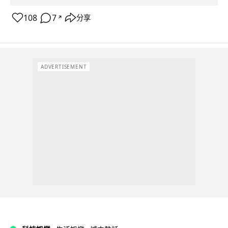
108
7
分享
↗
ADVERTISEMENT