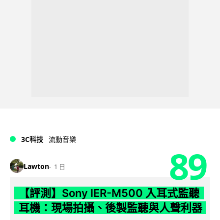
3C科技
流動音樂
89
Lawton
1 日
【評測】Sony IER-M500 入耳式監聽
耳機：現場拍攝、後製監聽與人聲利器