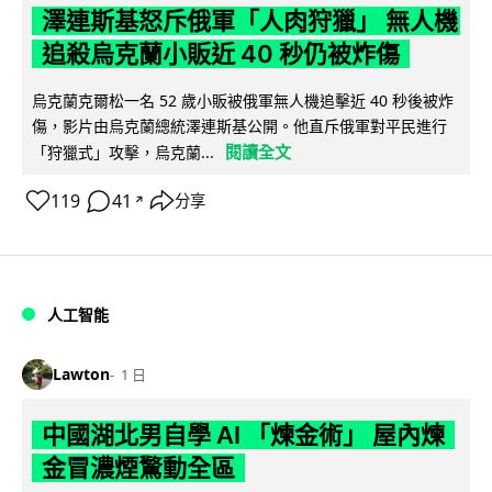
澤連斯基怒斥俄軍「人肉狩獵」 無人機
追殺烏克蘭小販近 40 秒仍被炸傷
烏克蘭克爾松一名 52 歲小販被俄軍無人機追擊近 40 秒後被炸
傷，影片由烏克蘭總統澤連斯基公開。他直斥俄軍對平民進行
閱讀全文
「狩獵式」攻擊，烏克蘭...
119
41
分享
↗
人工智能
Lawton
1 日
中國湖北男自學 AI 「煉金術」 屋內煉
金冒濃煙驚動全區