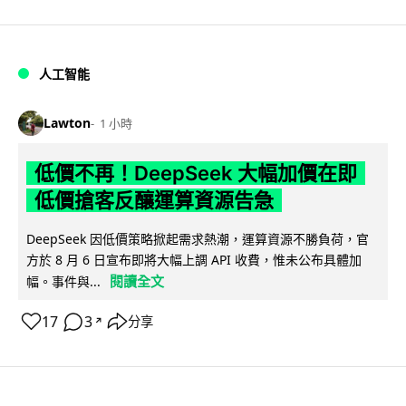
人工智能
Lawton
1 小時
低價不再！DeepSeek 大幅加價在即
低價搶客反釀運算資源告急
DeepSeek 因低價策略掀起需求熱潮，運算資源不勝負荷，官
方於 8 月 6 日宣布即將大幅上調 API 收費，惟未公布具體加
閱讀全文
幅。事件與...
17
3
分享
↗