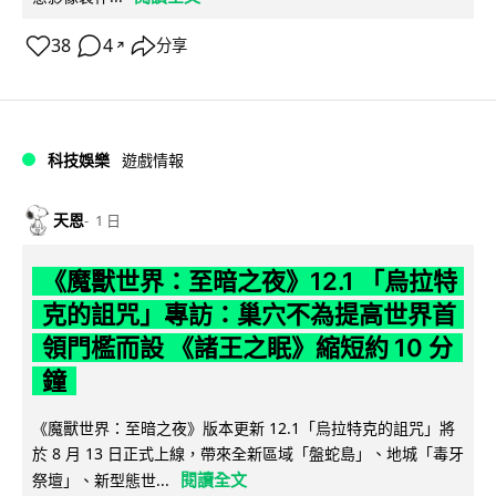
38
4
分享
↗
科技娛樂
遊戲情報
天恩
1 日
《魔獸世界：至暗之夜》12.1 「烏拉特
克的詛咒」專訪：巢穴不為提高世界首
領門檻而設 《諸王之眠》縮短約 10 分
鐘
《魔獸世界：至暗之夜》版本更新 12.1「烏拉特克的詛咒」將
於 8 月 13 日正式上線，帶來全新區域「盤蛇島」、地城「毒牙
閱讀全文
祭壇」、新型態世...