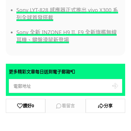
Sony LYT-828 感應器正式推出 vivo X300 系
列全球首發搭載
Sony 全新 INZONE H9 II, E9 全新旗艦無線
耳機、鍵盤滑鼠新登場
📮
更多精彩文章每日送到電子郵箱
讚好
0
看留言
分享