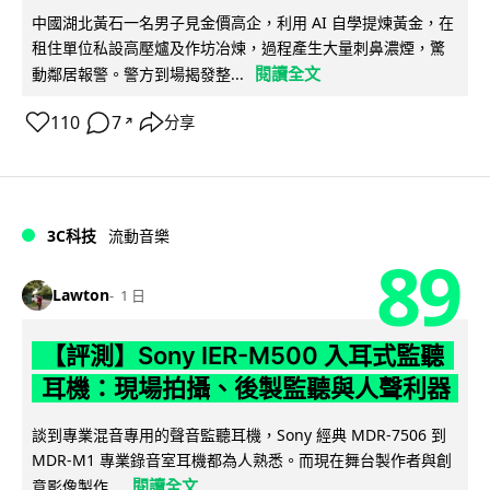
中國湖北黃石一名男子見金價高企，利用 AI 自學提煉黃金，在
租住單位私設高壓爐及作坊冶煉，過程產生大量刺鼻濃煙，驚
閱讀全文
動鄰居報警。警方到場揭發整...
110
7
分享
↗
3C科技
流動音樂
89
Lawton
1 日
【評測】Sony IER-M500 入耳式監聽
耳機：現場拍攝、後製監聽與人聲利器
談到專業混音專用的聲音監聽耳機，Sony 經典 MDR-7506 到
MDR-M1 專業錄音室耳機都為人熟悉。而現在舞台製作者與創
閱讀全文
意影像製作...