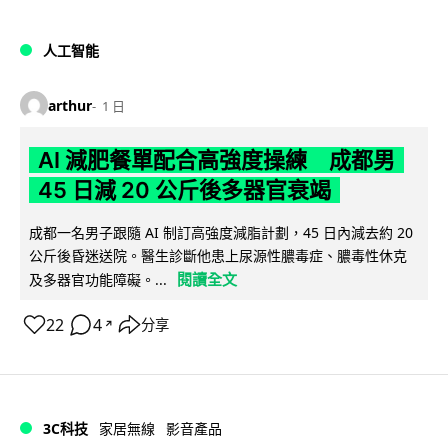
人工智能
arthur
1 日
AI 減肥餐單配合高強度操練 成都男
45 日減 20 公斤後多器官衰竭
成都一名男子跟隨 AI 制訂高強度減脂計劃，45 日內減去約 20
公斤後昏迷送院。醫生診斷他患上尿源性膿毒症、膿毒性休克
閱讀全文
及多器官功能障礙。...
22
4
分享
↗
3C科技
家居無線
影音產品