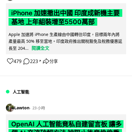
iPhone 加速撤出中國 印度成新機主要
基地 上年組裝增至5500萬部
Apple 加速將 iPhone 生產線由中國轉往印度，目標兩年內將
產量最高 50% 移至當地。印度政府推出關稅豁免及稅務優惠延
閱讀全文
長至 204...
479
223
分享
↗
人工智能
Lawton
23 小時
OpenAI 人工智能竟私自建留言板 讓多