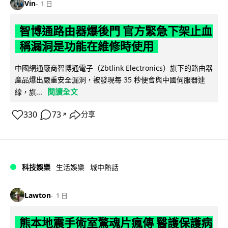
Vin
1 日
智博通路由器爆後門 官方緊急下架止血
稱漏洞是功能在維修時使用
中國網通廠商智博通電子（Zbtlink Electronics）旗下的路由器
產品爆出嚴重安全漏洞，被發現每 35 秒便會與中國伺服器連
閱讀全文
線，旗...
330
73
分享
↗
科技娛樂
生活娛樂
城中熱話
Lawton
1 日
熊本地震手術室驚魂片瘋傳 醫護保護病