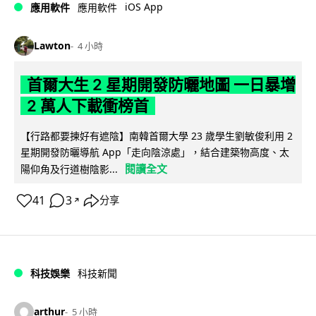
iOS App
應用軟件
應用軟件
Lawton
4 小時
首爾大生 2 星期開發防曬地圖 一日暴增
2 萬人下載衝榜首
【行路都要揀好有遮陰】南韓首爾大學 23 歲學生劉敏俊利用 2
星期開發防曬導航 App「走向陰涼處」，結合建築物高度、太
閱讀全文
陽仰角及行道樹陰影...
41
3
分享
↗
科技娛樂
科技新聞
arthur
5 小時