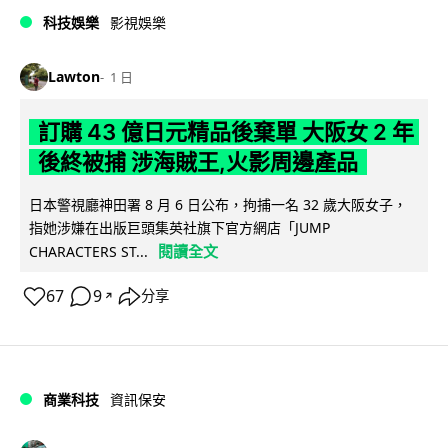
科技娛樂
影視娛樂
Lawton
1 日
訂購 43 億日元精品後棄單 大阪女 2 年
後終被捕 涉海賊王,火影周邊產品
日本警視廳神田署 8 月 6 日公布，拘捕一名 32 歲大阪女子，
指她涉嫌在出版巨頭集英社旗下官方網店「JUMP
閱讀全文
CHARACTERS ST...
67
9
分享
↗
商業科技
資訊保安