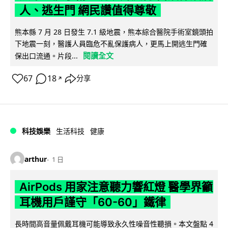
人、逃生門 網民讚值得尊敬
熊本縣 7 月 28 日發生 7.1 級地震，熊本綜合醫院手術室鏡頭拍
下地震一刻，醫護人員臨危不亂保護病人，更馬上開逃生門確
閱讀全文
保出口流通。片段...
67
18
分享
↗
科技娛樂
生活科技
健康
arthur
1 日
AirPods 用家注意聽力響紅燈 醫學界籲
耳機用戶謹守「60-60」鐵律
長時間高音量佩戴耳機可能導致永久性噪音性聽損。本文盤點 4