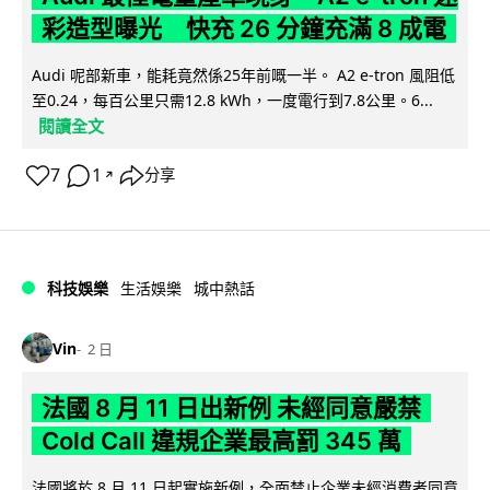
彩造型曝光 快充 26 分鐘充滿 8 成電
Audi 呢部新車，能耗竟然係25年前嘅一半。 A2 e-tron 風阻低
至0.24，每百公里只需12.8 kWh，一度電行到7.8公里。6...
閱讀全文
7
1
分享
↗
科技娛樂
生活娛樂
城中熱話
Vin
2 日
法國 8 月 11 日出新例 未經同意嚴禁
Cold Call 違規企業最高罰 345 萬
法國將於 8 月 11 日起實施新例，全面禁止企業未經消費者同意