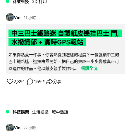
商業科技
3D 打印
Vin
21 小時
中三巴士鐵路迷 自製紙皮遙控巴士 門,
水撥識郁 + 實時GPS報站
如果你熱愛一件事，你會熱愛到怎樣的程度？一位就讀中三的
巴士鐵路迷，選擇由零開始，把自己的興趣一步步變成真正可
閱讀全文
以運作的作品。他以紙皮親手製作出...
2,891
169
分享
↗
科技娛樂
生活娛樂
城中熱話
Vin
22 小時