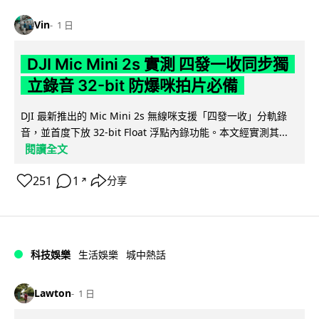
Vin
1 日
DJI Mic Mini 2s 實測 四發一收同步獨
立錄音 32-bit 防爆咪拍片必備
DJI 最新推出的 Mic Mini 2s 無線咪支援「四發一收」分軌錄
音，並首度下放 32-bit Float 浮點內錄功能。本文經實測其...
閱讀全文
251
1
分享
↗
科技娛樂
生活娛樂
城中熱話
Lawton
1 日