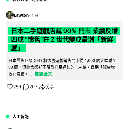
Lawton
1 日
日本二手遊戲店減 90% 門市 業績反增
四成 "懷舊"在 Z 世代變成最潮「新鮮
感」
日本零售巨頭 GEO 將懷舊遊戲銷售門市從 1,000 間大幅減至
99 間，但銷售額卻不降反升至過往的 1.4 倍。做到「減店增
閱讀全文
收」奇蹟，...
259
20
分享
↗
人工智能