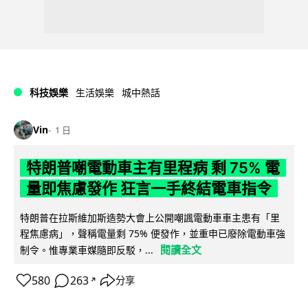
科技娛樂
生活娛樂
城中熱話
Vin
1 日
特朗普嘲電動車主有里程病 剩 75% 電
量即焦慮發作 狂言一手終結電車指令
特朗普在拉斯維加斯造勢大會上公開嘲諷電動車車主患有「里
程焦慮病」，聲稱電量剩 75% 便發作，並重申已廢除電動車強
閱讀全文
制令。惟專業車媒隨即反駁，...
580
263
分享
↗