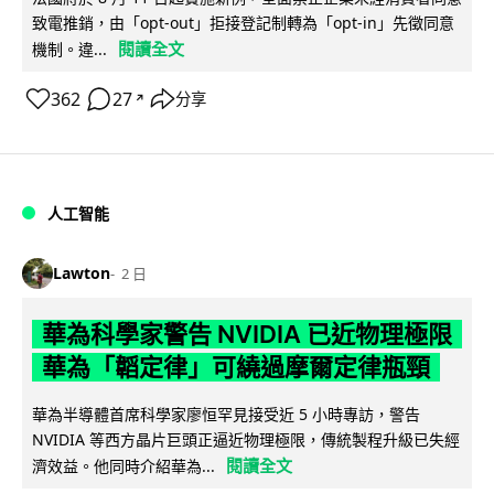
致電推銷，由「opt-out」拒接登記制轉為「opt-in」先徵同意
閱讀全文
機制。違...
362
27
分享
↗
人工智能
Lawton
2 日
華為科學家警告 NVIDIA 已近物理極限
華為「韜定律」可繞過摩爾定律瓶頸
華為半導體首席科學家廖恒罕見接受近 5 小時專訪，警告
NVIDIA 等西方晶片巨頭正逼近物理極限，傳統製程升級已失經
閱讀全文
濟效益。他同時介紹華為...