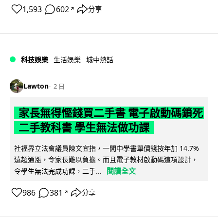
1,593
602
分享
↗
科技娛樂
生活娛樂
城中熱話
Lawton
2 日
家長無得慳錢買二手書 電子啟動碼鎖死
二手教科書 學生無法做功課
社福界立法會議員陳文宜指，一間中學書單價錢按年加 14.7%
遠超通漲，令家長難以負擔。而且電子教材啟動碼這項設計，
閱讀全文
令學生無法完成功課，二手...
986
381
分享
↗