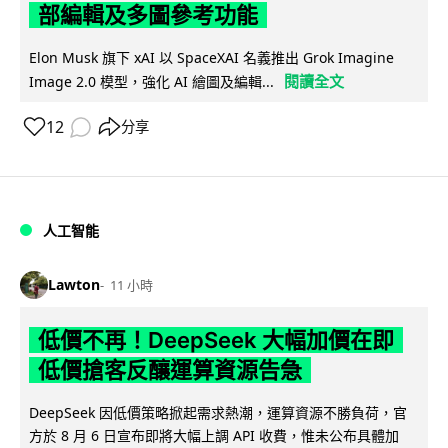
部編輯及多圖參考功能
Elon Musk 旗下 xAI 以 SpaceXAI 名義推出 Grok Imagine
閱讀全文
Image 2.0 模型，強化 AI 繪圖及編輯...
12
分享
人工智能
Lawton
11 小時
低價不再！DeepSeek 大幅加價在即
低價搶客反釀運算資源告急
DeepSeek 因低價策略掀起需求熱潮，運算資源不勝負荷，官
方於 8 月 6 日宣布即將大幅上調 API 收費，惟未公布具體加