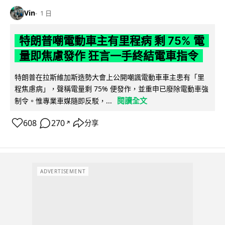
Vin
1 日
特朗普嘲電動車主有里程病 剩 75% 電
量即焦慮發作 狂言一手終結電車指令
特朗普在拉斯維加斯造勢大會上公開嘲諷電動車車主患有「里
程焦慮病」，聲稱電量剩 75% 便發作，並重申已廢除電動車強
閱讀全文
制令。惟專業車媒隨即反駁，...
608
270
分享
↗
ADVERTISEMENT