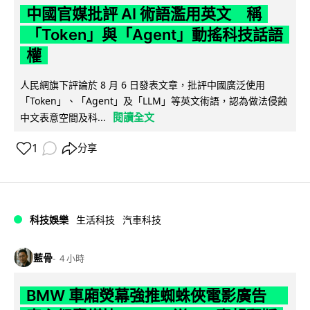
中國官媒批評 AI 術語濫用英文 稱
「Token」與「Agent」動搖科技話語
權
人民網旗下評論於 8 月 6 日發表文章，批評中國廣泛使用
「Token」、「Agent」及「LLM」等英文術語，認為做法侵蝕
閱讀全文
中文表意空間及科...
1
分享
科技娛樂
生活科技
汽車科技
藍骨
4 小時
BMW 車廂熒幕強推蜘蛛俠電影廣告