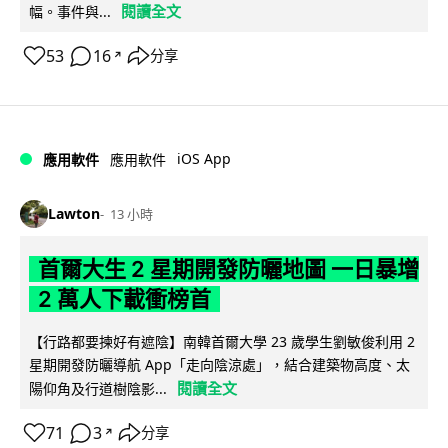
閱讀全文
幅。事件與...
53
16
分享
↗
iOS App
應用軟件
應用軟件
Lawton
13 小時
首爾大生 2 星期開發防曬地圖 一日暴增
2 萬人下載衝榜首
【行路都要揀好有遮陰】南韓首爾大學 23 歲學生劉敏俊利用 2
星期開發防曬導航 App「走向陰涼處」，結合建築物高度、太
閱讀全文
陽仰角及行道樹陰影...
71
3
分享
↗