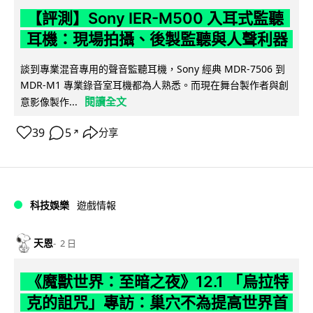
【評測】Sony IER-M500 入耳式監聽
耳機：現場拍攝、後製監聽與人聲利器
談到專業混音專用的聲音監聽耳機，Sony 經典 MDR-7506 到
MDR-M1 專業錄音室耳機都為人熟悉。而現在舞台製作者與創
閱讀全文
意影像製作...
39
5
分享
↗
科技娛樂
遊戲情報
天恩
2 日
《魔獸世界：至暗之夜》12.1 「烏拉特
克的詛咒」專訪：巢穴不為提高世界首