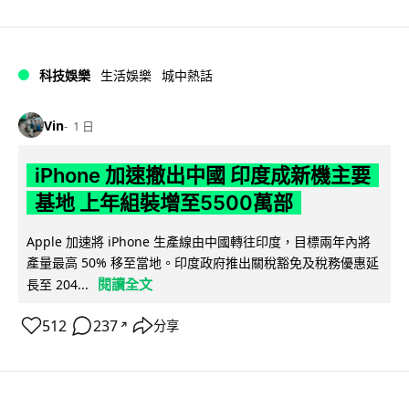
科技娛樂
生活娛樂
城中熱話
Vin
1 日
iPhone 加速撤出中國 印度成新機主要
基地 上年組裝增至5500萬部
Apple 加速將 iPhone 生產線由中國轉往印度，目標兩年內將
產量最高 50% 移至當地。印度政府推出關稅豁免及稅務優惠延
閱讀全文
長至 204...
512
237
分享
↗