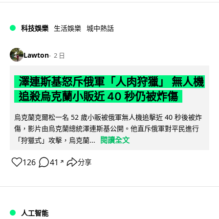
科技娛樂
生活娛樂
城中熱話
Lawton
2 日
澤連斯基怒斥俄軍「人肉狩獵」 無人機
追殺烏克蘭小販近 40 秒仍被炸傷
烏克蘭克爾松一名 52 歲小販被俄軍無人機追擊近 40 秒後被炸
傷，影片由烏克蘭總統澤連斯基公開。他直斥俄軍對平民進行
閱讀全文
「狩獵式」攻擊，烏克蘭...
126
41
分享
↗
人工智能