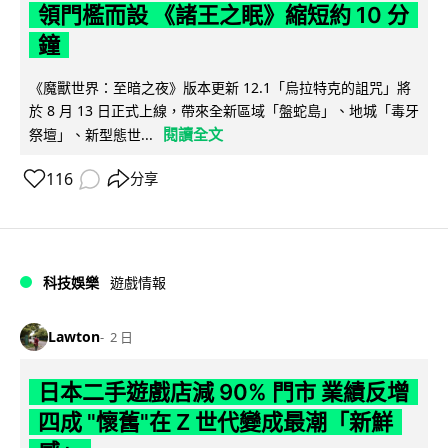
領門檻而設 《諸王之眠》縮短約 10 分
鐘
《魔獸世界：至暗之夜》版本更新 12.1「烏拉特克的詛咒」將
於 8 月 13 日正式上線，帶來全新區域「盤蛇島」、地城「毒牙
閱讀全文
祭壇」、新型態世...
116
分享
科技娛樂
遊戲情報
Lawton
2 日
日本二手遊戲店減 90% 門市 業績反增
四成 "懷舊"在 Z 世代變成最潮「新鮮