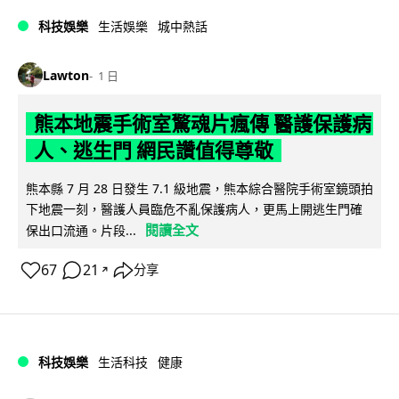
科技娛樂
生活娛樂
城中熱話
Lawton
1 日
熊本地震手術室驚魂片瘋傳 醫護保護病
人、逃生門 網民讚值得尊敬
熊本縣 7 月 28 日發生 7.1 級地震，熊本綜合醫院手術室鏡頭拍
下地震一刻，醫護人員臨危不亂保護病人，更馬上開逃生門確
閱讀全文
保出口流通。片段...
67
21
分享
↗
科技娛樂
生活科技
健康