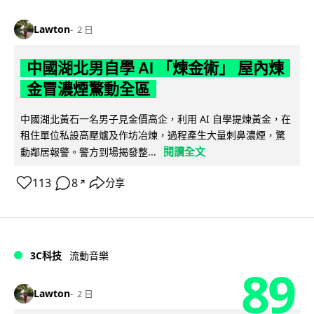
Lawton
2 日
中國湖北男自學 AI 「煉金術」 屋內煉
金冒濃煙驚動全區
中國湖北黃石一名男子見金價高企，利用 AI 自學提煉黃金，在
租住單位私設高壓爐及作坊冶煉，過程產生大量刺鼻濃煙，驚
閱讀全文
動鄰居報警。警方到場揭發整...
113
8
分享
↗
3C科技
流動音樂
89
Lawton
2 日