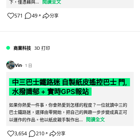
閱讀全文
下，僅憑藉與...
571
49
分享
↗
商業科技
3D 打印
Vin
1 日
中三巴士鐵路迷 自製紙皮遙控巴士 門,
水撥識郁 + 實時GPS報站
如果你熱愛一件事，你會熱愛到怎樣的程度？一位就讀中三的
巴士鐵路迷，選擇由零開始，把自己的興趣一步步變成真正可
閱讀全文
以運作的作品。他以紙皮親手製作出...
3,654
210
分享
↗