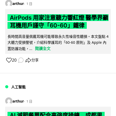
arthur
1 日
AirPods 用家注意聽力響紅燈 醫學界籲
耳機用戶謹守「60-60」鐵律
長時間高音量佩戴耳機可能導致永久性噪音性聽損。本文盤點 4
大聽力受損警號，介紹科學護耳的「60-60 原則」及 Apple 內
閱讀全文
置防護功能，...
20
分享
人工智能
arthur
1 日
AI 減肥餐單配合高強度操練 成都男