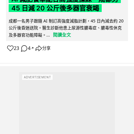
45 日減 20 公斤後多器官衰竭
成都一名男子跟隨 AI 制訂高強度減脂計劃，45 日內減去約 20
公斤後昏迷送院。醫生診斷他患上尿源性膿毒症、膿毒性休克
閱讀全文
及多器官功能障礙。...
23
4
分享
↗
ADVERTISEMENT