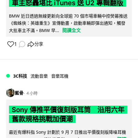
車主怒轟堪比 iTunes 送 U2 專輯翻版
BMW 近日透過無線更新向全球逾 70 個市場車輛中控熒幕推送
《蜘蛛俠：英雄重生》宣傳動畫，啟動車輛即彈出通知，觸發
閱讀全文
大批車主不滿。BMW 早...
1
分享
3C科技
流動音樂
音樂耳機
藍骨
4 小時
Sony 傳推平價復刻版耳筒 沿用六年
舊款規格挑戰加價潮
最近有爆料指 Sony 計劃於 9 月 7 日推出平價復刻版降噪耳機