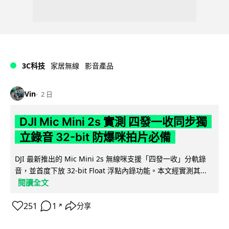
3C科技
家居無線
影音產品
Vin
2 日
DJI Mic Mini 2s 實測 四發一收同步獨
立錄音 32-bit 防爆咪拍片必備
DJI 最新推出的 Mic Mini 2s 無線咪支援「四發一收」分軌錄
音，並首度下放 32-bit Float 浮點內錄功能。本文經實測其...
閱讀全文
251
1
分享
↗