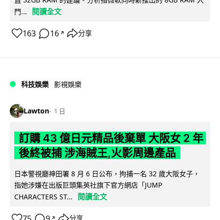
閱讀全文
門...
163
16
分享
↗
科技娛樂
影視娛樂
Lawton
1 日
訂購 43 億日元精品後棄單 大阪女 2 年
後終被捕 涉海賊王,火影周邊產品
日本警視廳神田署 8 月 6 日公布，拘捕一名 32 歲大阪女子，
指她涉嫌在出版巨頭集英社旗下官方網店「JUMP
閱讀全文
CHARACTERS ST...
75
9
分享
↗