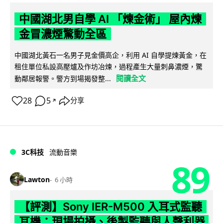
中國湖北男自學 AI 「煉金術」 屋內煉
金冒濃煙驚動全區
中國湖北黃石一名男子見金價高企，利用 AI 自學提煉黃金，在
租住單位私設高壓爐及作坊冶煉，過程產生大量刺鼻濃煙，驚
閱讀全文
動鄰居報警。警方到場揭發整...
28
5
分享
↗
3C科技
流動音樂
89
Lawton
6 小時
【評測】Sony IER-M500 入耳式監聽
耳機：現場拍攝、後製監聽與人聲利器