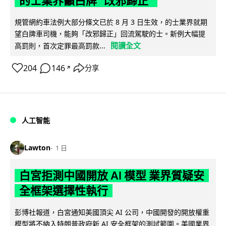
的士業界籲白牌 "改邪歸正"
規管網約車法例大部分條文已於 8 月 3 日生效，的士業界就期
望白牌車司機，能夠「改邪歸正」回流駕駛的士。新例大幅提
閱讀全文
高罰則，首次定罪最高罰款...
204
146
分享
↗
人工智能
Lawton
1 日
白宮拒測中國開放 AI 模型 業界質疑安
全框架選擇性執行
彭博社報道，白宮通知美國頂尖 AI 公司，中國開發的開放權重
模型將不納入特朗普政府新 AI 安全框架的測試範圍。美國業界