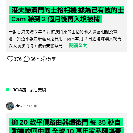
港夫婦澳門的士拾相機 據為己有被的士
Cam 睇到 2 個月後再入境被捕
一對香港夫婦今年 5 月遊澳門乘的士拾獲他人遺留相機及電
池，拾遺不報並帶返香港自用。兩人本月 2 日經港珠澳大橋再
閱讀全文
次入境澳門時，被治安警察局...
376
56
分享
↗
3C科技
家居無線
Vin
12 小時
逾 20 款平價路由器爆後門 每 35 秒自
動連線回中國 全球 10 萬用家私隱堪憂