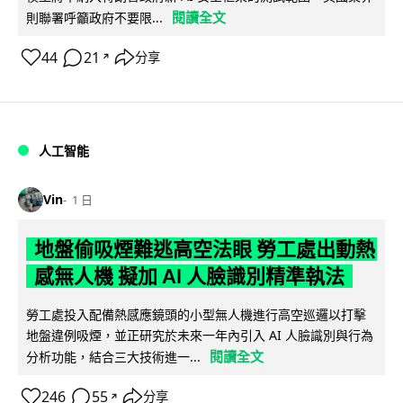
閱讀全文
則聯署呼籲政府不要限...
44
21
分享
↗
人工智能
Vin
1 日
地盤偷吸煙難逃高空法眼 勞工處出動熱
感無人機 擬加 AI 人臉識別精準執法
勞工處投入配備熱感應鏡頭的小型無人機進行高空巡邏以打擊
地盤違例吸煙，並正研究於未來一年內引入 AI 人臉識別與行為
閱讀全文
分析功能，結合三大技術進一...
246
55
分享
↗