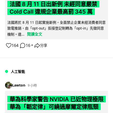
法國 8 月 11 日出新例 未經同意嚴禁
Cold Call 違規企業最高罰 345 萬
法國將於 8 月 11 日起實施新例，全面禁止企業未經消費者同意
致電推銷，由「opt-out」拒接登記制轉為「opt-in」先徵同意
閱讀全文
機制。違...
164
16
分享
↗
人工智能
Lawton
9 小時
華為科學家警告 NVIDIA 已近物理極限
華為「韜定律」可繞過摩爾定律瓶頸