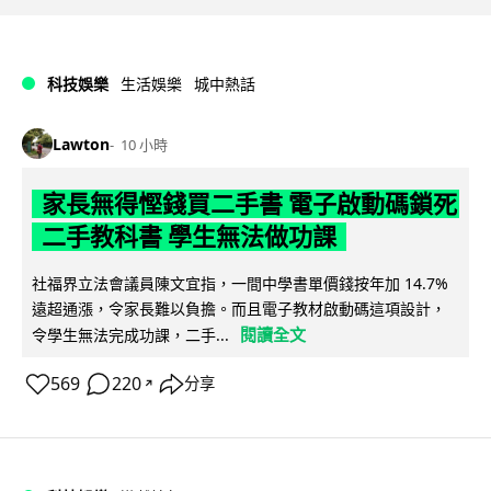
科技娛樂
生活娛樂
城中熱話
Lawton
10 小時
家長無得慳錢買二手書 電子啟動碼鎖死
二手教科書 學生無法做功課
社福界立法會議員陳文宜指，一間中學書單價錢按年加 14.7%
遠超通漲，令家長難以負擔。而且電子教材啟動碼這項設計，
閱讀全文
令學生無法完成功課，二手...
569
220
分享
↗