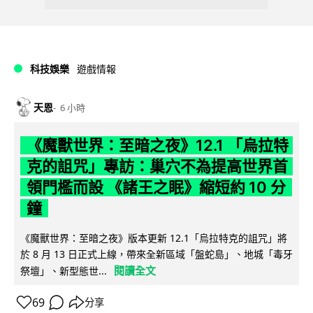
科技娛樂
遊戲情報
天恩
6 小時
《魔獸世界：至暗之夜》12.1 「烏拉特
克的詛咒」專訪：巢穴不為提高世界首
領門檻而設 《諸王之眠》縮短約 10 分
鐘
《魔獸世界：至暗之夜》版本更新 12.1「烏拉特克的詛咒」將
於 8 月 13 日正式上線，帶來全新區域「盤蛇島」、地城「毒牙
閱讀全文
祭壇」、新型態世...
69
分享