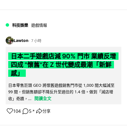
科技娛樂
遊戲情報
Lawton
7 小時
日本二手遊戲店減 90% 門市 業績反增
四成 "懷舊"在 Z 世代變成最潮「新鮮
感」
日本零售巨頭 GEO 將懷舊遊戲銷售門市從 1,000 間大幅減至
99 間，但銷售額卻不降反升至過往的 1.4 倍。做到「減店增
閱讀全文
收」奇蹟，...
104
5
分享
↗