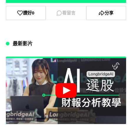
讚好
0
看留言
分享
最新影片