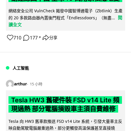
網絡安全公司 VulnCheck 揭發中國智博通電子（Zbtlink）生產
閱
的 20 多款路由器內置後門程式「Endlessdoors」（無盡...
讀全文
710
177
分享
↗
人工智能
arthur
15 小時
Tesla HW3 舊硬件裝 FSD v14 Lite 頻
現過熱 部分電腦損毀車主須自費維修
Tesla 向 HW3 舊車款推送 FSD v14 Lite 系統，引發大量車主反
映自動駕駛電腦嚴重過熱，部分更觸發高溫保護甚至直接燒