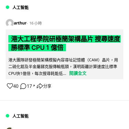
人工智能
arthur
16 小時
港大工程學院研極簡架構晶片 搜尋速度
勝標準 CPU 1 億倍
港大團隊研發極簡架構模擬內容尋址記憶體（CAM）晶片，用
二硫化鉬及半金屬銻克服傳輸瓶頸，漢明距離計算速度比標準
閱讀全文
CPU快1億倍，每次搜尋耗能低...
40
17
分享
↗
人工智能