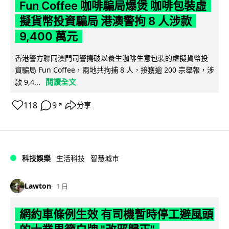
Fun Coffee 咖啡騙局爆煲 咖啡包裝虛
擬貨幣投資騙局 港澳警拘 8 人涉款
9,400 萬元
香港警方聯同澳門司警搗破以養生咖啡生意包裝的虛擬貨幣投
資騙局 Fun Coffee，兩地共拘捕 8 人，接獲逾 200 宗舉報，涉
閱讀全文
款 9,4...
118
9
分享
↗
科技娛樂
生活科技
智慧城市
Lawton
1 日
網約車條例生效 有司機暫時停工避風頭