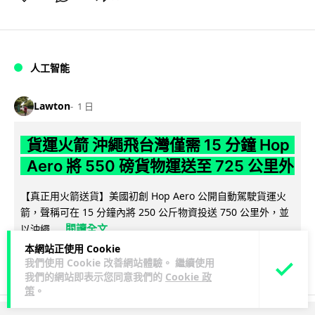
人工智能
Lawton
1 日
貨運火箭 沖繩飛台灣僅需 15 分鐘 Hop
Aero 將 550 磅貨物運送至 725 公里外
【真正用火箭送貨】美國初創 Hop Aero 公開自動駕駛貨運火
箭，聲稱可在 15 分鐘內將 250 公斤物資投送 750 公里外，並
閱讀全文
以沖繩...
本網站正使用 Cookie
52
6
分享
↗
我們使用 Cookie 改善網站體驗。 繼續使用
我們的網站即表示您同意我們的
Cookie 政
策
。