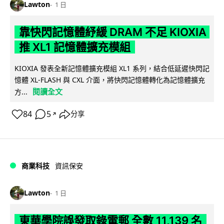
Lawton
1 日
靠快閃記憶體紓緩 DRAM 不足 KIOXIA
推 XL1 記憶體擴充模組
KIOXIA 發表全新記憶體擴充模組 XL1 系列，結合低延遲快閃記
憶體 XL-FLASH 與 CXL 介面，將快閃記憶體轉化為記憶體擴充
閱讀全文
方...
84
5
分享
↗
商業科技
資訊保安
Lawton
1 日
東華學院誤發取錄電郵 全數 11,139 名