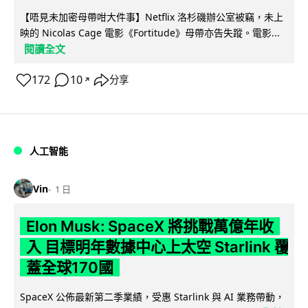
【唔見未加密母帶咁大件事】Netflix 洛杉磯辦公室被竊，未上
映的 Nicolas Cage 電影《Fortitude》母帶亦告失蹤。電影...
閱讀全文
172
10
分享
↗
人工智能
Vin
1 日
Elon Musk: SpaceX 將挑戰萬億年收
入 目標明年數據中心上太空 Starlink 覆
蓋全球170國
SpaceX 公佈最新第二季業績，受惠 Starlink 與 AI 業務帶動，