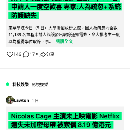
申請人一度空歡喜 專家:人為疏忽+系統
防護缺失
東華學院今日（5 日）大學聯招放榜之際，因人為疏忽向全數
11,139 名課程申請人錯誤發出取錄通知電郵，令大批考生一度
閱讀全文
以為獲得學位取錄，事...
146
17
分享
↗
科技娛樂
影視娛樂
Lawton
1 日
Nicolas Cage 主演未上映電影 Netflix
遺失未加密母帶 被索償 8.19 億港元