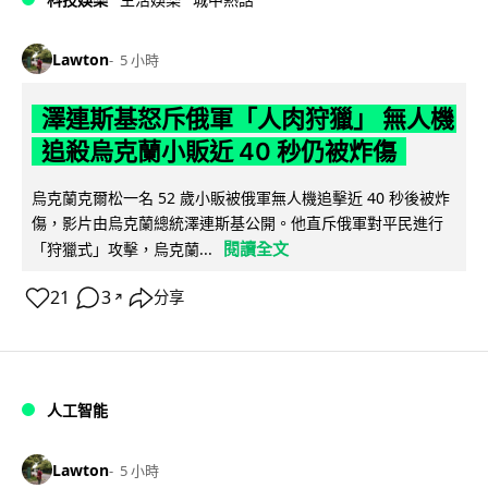
Lawton
5 小時
澤連斯基怒斥俄軍「人肉狩獵」 無人機
追殺烏克蘭小販近 40 秒仍被炸傷
烏克蘭克爾松一名 52 歲小販被俄軍無人機追擊近 40 秒後被炸
傷，影片由烏克蘭總統澤連斯基公開。他直斥俄軍對平民進行
閱讀全文
「狩獵式」攻擊，烏克蘭...
21
3
分享
↗
人工智能
Lawton
5 小時