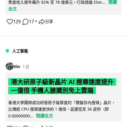
閱讀
季度收入按年飆升 92% 至 78 億美元。行政總裁 Elon...
全文
129
17
分享
↗
人工智能
Vin
1 日
港大研原子級新晶片 AI 搜尋速度提升
一億倍 手機人臉識別免上雲端
香港大學團隊成功研發原子級厚度的「模擬存內搜尋」晶片，
比傳統 CPU 搜尋速度快約 1 億倍，延遲低至 36 皮秒（即
閱讀全文
0.00000000...