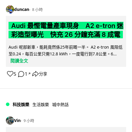
duncan
8 小時
Audi 最慳電量產車現身 A2 e-tron 迷
彩造型曝光 快充 26 分鐘充滿 8 成電
Audi 呢部新車，能耗竟然係25年前嘅一半。 A2 e-tron 風阻低
至0.24，每百公里只需12.8 kWh，一度電行到7.8公里。6...
閱讀全文
5
1
分享
↗
科技娛樂
生活娛樂
城中熱話
Vin
9 小時