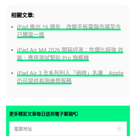
相關文章:
iPad 推出 16 週年 改變平板電腦市場至今
已獨當一面
iPad Air M4 2026 開箱評測：性價比超強 效
能、應用測試緊貼 Pro 旗艦機
iPad Air 3 全系列列入「過時」名單 Apple
仍可提供有限維修服務
📮
更多精彩文章每日送到電子郵箱