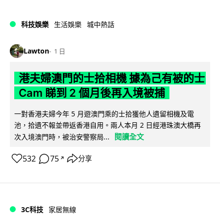
科技娛樂
生活娛樂
城中熱話
Lawton
1 日
港夫婦澳門的士拾相機 據為己有被的士
Cam 睇到 2 個月後再入境被捕
一對香港夫婦今年 5 月遊澳門乘的士拾獲他人遺留相機及電
池，拾遺不報並帶返香港自用。兩人本月 2 日經港珠澳大橋再
閱讀全文
次入境澳門時，被治安警察局...
532
75
分享
↗
3C科技
家居無線