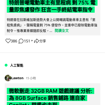
特朗普嘲電動車主有里程病 剩 75% 電
量即焦慮發作 狂言一手終結電車指令
特朗普在拉斯維加斯造勢大會上公開嘲諷電動車車主患有「里
程焦慮病」，聲稱電量剩 75% 便發作，並重申已廢除電動車強
閱讀全文
制令。惟專業車媒隨即反駁，...
386
151
分享
↗
人工智能
Lawton
15 小時
微軟刪走 32GB RAM 遊戲建議 分析:
為 8GB Surface 銷售鋪路 連自家
Copilot+ 門檻也未到