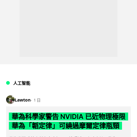
人工智能
Lawton
1 日
華為科學家警告 NVIDIA 已近物理極限
華為「韜定律」可繞過摩爾定律瓶頸