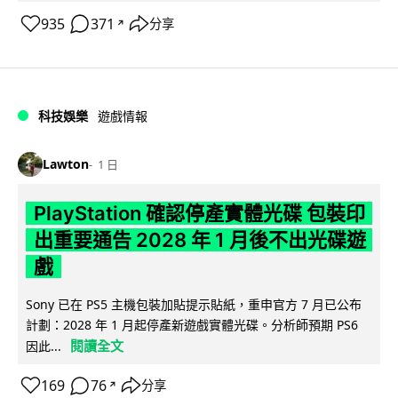
935
371
分享
↗
科技娛樂
遊戲情報
Lawton
1 日
PlayStation 確認停產實體光碟 包裝印
出重要通告 2028 年 1 月後不出光碟遊
戲
Sony 已在 PS5 主機包裝加貼提示貼紙，重申官方 7 月已公布
計劃：2028 年 1 月起停產新遊戲實體光碟。分析師預期 PS6
閱讀全文
因此...
169
76
分享
↗