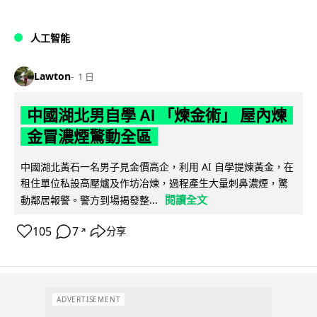
人工智能
Lawton
1 日
中國湖北男自學 AI 「煉金術」 屋內煉
金冒濃煙驚動全區
中國湖北黃石一名男子見金價高企，利用 AI 自學提煉黃金，在
租住單位私設高壓爐及作坊冶煉，過程產生大量刺鼻濃煙，驚
閱讀全文
動鄰居報警。警方到場揭發整...
105
7
分享
↗
ADVERTISEMENT