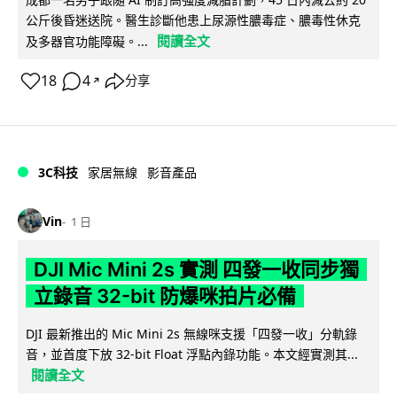
公斤後昏迷送院。醫生診斷他患上尿源性膿毒症、膿毒性休克
閱讀全文
及多器官功能障礙。...
18
4
分享
↗
3C科技
家居無線
影音產品
Vin
1 日
DJI Mic Mini 2s 實測 四發一收同步獨
立錄音 32-bit 防爆咪拍片必備
DJI 最新推出的 Mic Mini 2s 無線咪支援「四發一收」分軌錄
音，並首度下放 32-bit Float 浮點內錄功能。本文經實測其...
閱讀全文