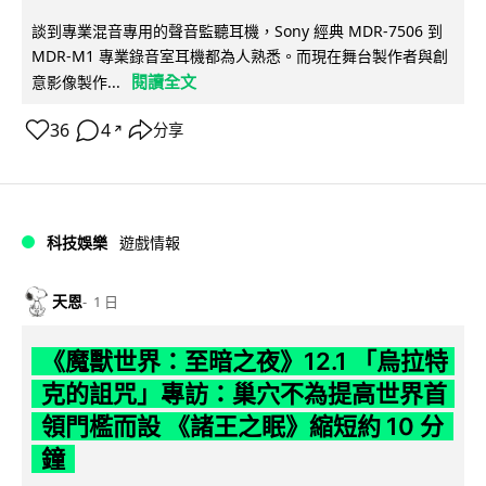
談到專業混音專用的聲音監聽耳機，Sony 經典 MDR-7506 到
MDR-M1 專業錄音室耳機都為人熟悉。而現在舞台製作者與創
閱讀全文
意影像製作...
36
4
分享
↗
科技娛樂
遊戲情報
天恩
1 日
《魔獸世界：至暗之夜》12.1 「烏拉特
克的詛咒」專訪：巢穴不為提高世界首
領門檻而設 《諸王之眠》縮短約 10 分
鐘