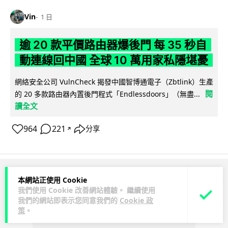
Vin
1 日
逾 20 款平價路由器爆後門 每 35 秒自
動連線回中國 全球 10 萬用家私隱堪憂
網絡安全公司 VulnCheck 揭發中國智博通電子（Zbtlink）生產
閱
的 20 多款路由器內置後門程式「Endlessdoors」（無盡...
讀全文
964
221
分享
↗
ADVERTISEMENT
本網站正使用 Cookie
我們使用 Cookie 改善網站體驗。 繼續使用
我們的網站即表示您同意我們的
Cookie 政
策
。