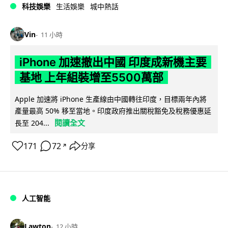
科技娛樂
生活娛樂
城中熱話
Vin
11 小時
iPhone 加速撤出中國 印度成新機主要
基地 上年組裝增至5500萬部
Apple 加速將 iPhone 生產線由中國轉往印度，目標兩年內將
產量最高 50% 移至當地。印度政府推出關稅豁免及稅務優惠延
閱讀全文
長至 204...
171
72
分享
↗
人工智能
Lawton
12 小時