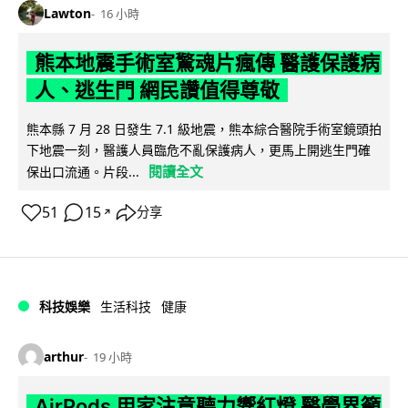
Lawton
16 小時
熊本地震手術室驚魂片瘋傳 醫護保護病
人、逃生門 網民讚值得尊敬
熊本縣 7 月 28 日發生 7.1 級地震，熊本綜合醫院手術室鏡頭拍
下地震一刻，醫護人員臨危不亂保護病人，更馬上開逃生門確
閱讀全文
保出口流通。片段...
51
15
分享
↗
科技娛樂
生活科技
健康
arthur
19 小時
AirPods 用家注意聽力響紅燈 醫學界籲