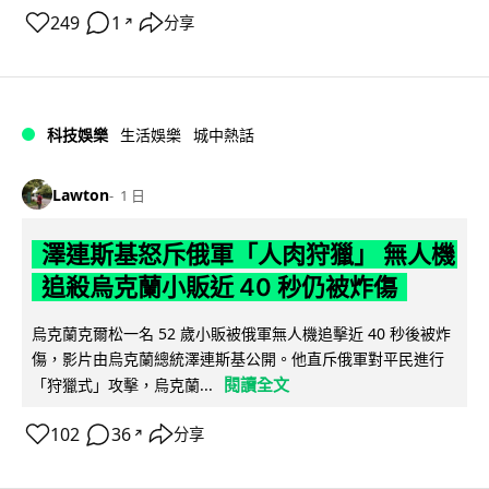
249
1
分享
↗
科技娛樂
生活娛樂
城中熱話
Lawton
1 日
澤連斯基怒斥俄軍「人肉狩獵」 無人機
追殺烏克蘭小販近 40 秒仍被炸傷
烏克蘭克爾松一名 52 歲小販被俄軍無人機追擊近 40 秒後被炸
傷，影片由烏克蘭總統澤連斯基公開。他直斥俄軍對平民進行
閱讀全文
「狩獵式」攻擊，烏克蘭...
102
36
分享
↗