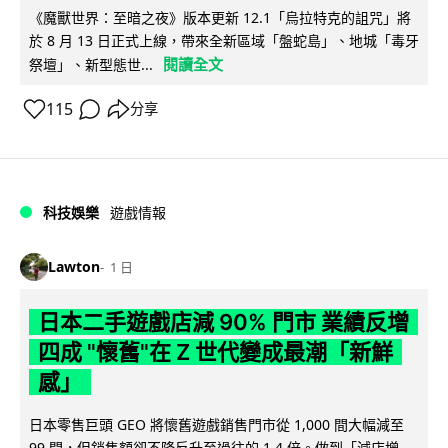
《魔獸世界：至暗之夜》版本更新 12.1「烏拉特克的詛咒」將
於 8 月 13 日正式上線，帶來全新區域「盤蛇島」、地城「毒牙
閱讀全文
祭壇」、新型態世...
115
分享
科技娛樂
遊戲情報
Lawton
1 日
日本二手遊戲店減 90% 門市 業績反增
四成 "懷舊"在 Z 世代變成最潮「新鮮
感」
日本零售巨頭 GEO 將懷舊遊戲銷售門市從 1,000 間大幅減至
99 間，但銷售額卻不降反升至過往的 1.4 倍。做到「減店增