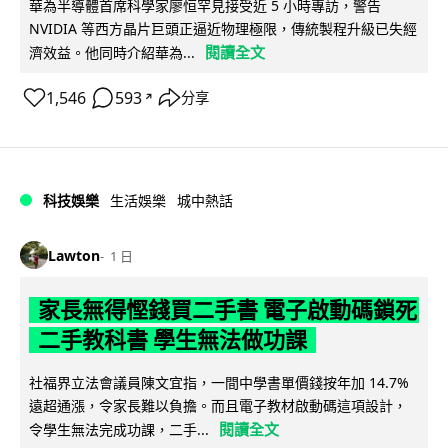
華為半導體首席科學家廖恒罕見接受近 5 小時專訪，警告
NVIDIA 等西方晶片巨頭正逼近物理極限，傳統製程升級已失經
閱讀全文
濟效益。他同時介紹華為...
1,546
593
分享
↗
科技娛樂
生活娛樂
城中熱話
Lawton
1 日
家長無得慳錢買二手書 電子啟動碼鎖死
二手教科書 學生無法做功課
社福界立法會議員陳文宜指，一間中學書單價錢按年加 14.7%
遠超通漲，令家長難以負擔。而且電子教材啟動碼這項設計，
閱讀全文
令學生無法完成功課，二手...