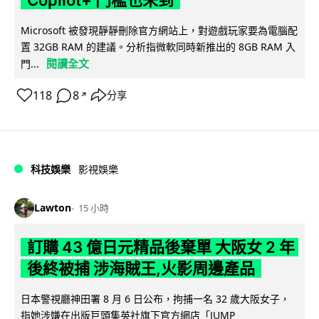
Microsoft 被發現靜靜刪除官方網站上，對遊戲玩家要為電腦配
置 32GB RAM 的建議。分析指微軟同時新推出的 8GB RAM 入
閱讀全文
門...
118
8
分享
↗
科技娛樂
影視娛樂
Lawton
15 小時
訂購 43 億日元精品後棄單 大阪女 2 年
後終被捕 涉海賊王,火影周邊產品
日本警視廳神田署 8 月 6 日公布，拘捕一名 32 歲大阪女子，
指她涉嫌在出版巨頭集英社旗下官方網店「JUMP