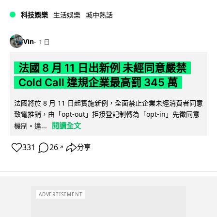
科技娛樂
生活娛樂
城中熱話
Vin
1 日
法國 8 月 11 日出新例 未經同意嚴禁
Cold Call 違規企業最高罰 345 萬
法國將於 8 月 11 日起實施新例，全面禁止企業未經消費者同意
致電推銷，由「opt-out」拒接登記制轉為「opt-in」先徵同意
閱讀全文
機制。違...
331
26
分享
↗
ADVERTISEMENT