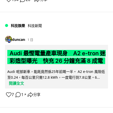
科技娛樂
科技新聞
duncan
1 日
Audi 最慳電量產車現身 A2 e-tron 迷
彩造型曝光 快充 26 分鐘充滿 8 成電
Audi 呢部新車，能耗竟然係25年前嘅一半。 A2 e-tron 風阻低
至0.24，每百公里只需12.8 kWh，一度電行到7.8公里。6...
閱讀全文
7
1
分享
↗