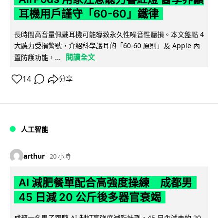
耳機用戶謹守「60-60」鐵律
長時間高音量佩戴耳機可能導致永久性噪音性聽損。本文盤點 4
大聽力受損警號，介紹科學護耳的「60-60 原則」及 Apple 內
閱讀全文
置防護功能，...
14
分享
人工智能
arthur
20 小時
AI 減肥餐單配合高強度操練 成都男
45 日減 20 公斤後多器官衰竭
成都一名男子跟隨 AI 制訂高強度減脂計劃，45 日內減去約 20