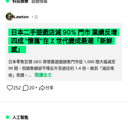
科技娛樂
遊戲情報
Lawton
1 日
日本二手遊戲店減 90% 門市 業績反增
四成 "懷舊"在 Z 世代變成最潮「新鮮
感」
日本零售巨頭 GEO 將懷舊遊戲銷售門市從 1,000 間大幅減至
99 間，但銷售額卻不降反升至過往的 1.4 倍。做到「減店增
閱讀全文
收」奇蹟，...
252
20
分享
↗
人工智能