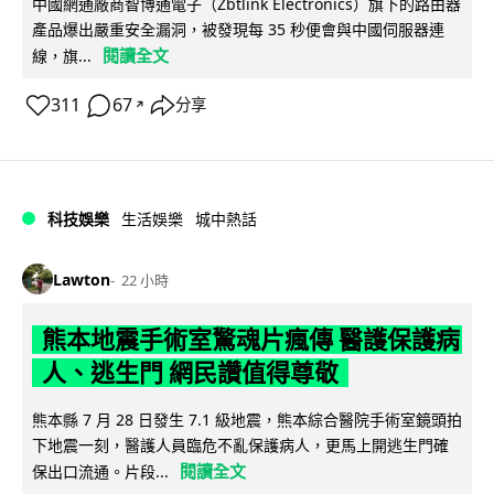
中國網通廠商智博通電子（Zbtlink Electronics）旗下的路由器
產品爆出嚴重安全漏洞，被發現每 35 秒便會與中國伺服器連
閱讀全文
線，旗...
311
67
分享
↗
科技娛樂
生活娛樂
城中熱話
Lawton
22 小時
熊本地震手術室驚魂片瘋傳 醫護保護病
人、逃生門 網民讚值得尊敬
熊本縣 7 月 28 日發生 7.1 級地震，熊本綜合醫院手術室鏡頭拍
下地震一刻，醫護人員臨危不亂保護病人，更馬上開逃生門確
閱讀全文
保出口流通。片段...