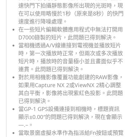
速快門下拍攝靜態影像所出現的光斑時，現
在可以使用略慢於1秒（原來是8秒）的快門
速度進行降噪處理。
在一些短片編輯軟體應用程式中無法打開用
D7000錄製的短片，此問題已得到解決。
當相機透過A/V線連接到電視機並播放短片
時，第一次播放時正常，但兩次或多次播放
短片時，播放時的音量極小並且畫面似乎不
連貫。此問題已得到解決。
對於用相機影像覆蓋功能創建的RAW影像，
如果用Capture NX 2或ViewNX 2精心調整
其白平衡，影像將出現紫紅色投影。此問題
已得到解決。
當GP-1 GPS設備連接到相機時，標題資訊
顯示±0.00″的問題已得到解決，現在會顯示
—.–。
當取景窗虛擬水準作為指派給Fn按鈕或預覽