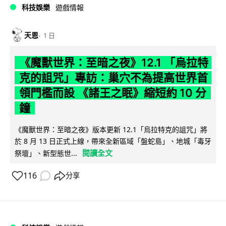
科技娛樂
遊戲情報
天恩
1 日
《魔獸世界：至暗之夜》12.1 「烏拉特
克的詛咒」專訪：巢穴不為提高世界首
領門檻而設 《諸王之眠》縮短約 10 分
鐘
《魔獸世界：至暗之夜》版本更新 12.1「烏拉特克的詛咒」將
於 8 月 13 日正式上線，帶來全新區域「盤蛇島」、地城「毒牙
閱讀全文
祭壇」、新型態世...
116
分享