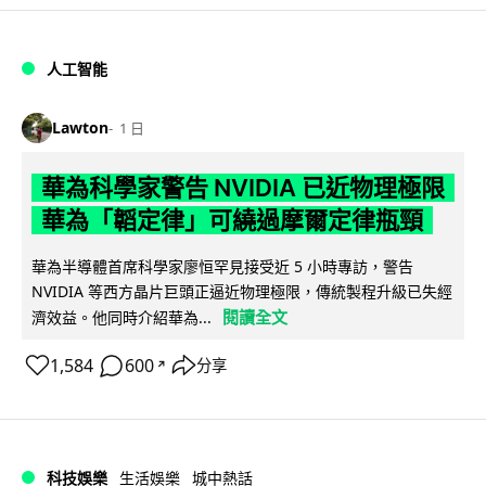
人工智能
Lawton
1 日
華為科學家警告 NVIDIA 已近物理極限
華為「韜定律」可繞過摩爾定律瓶頸
華為半導體首席科學家廖恒罕見接受近 5 小時專訪，警告
NVIDIA 等西方晶片巨頭正逼近物理極限，傳統製程升級已失經
閱讀全文
濟效益。他同時介紹華為...
1,584
600
分享
↗
科技娛樂
生活娛樂
城中熱話