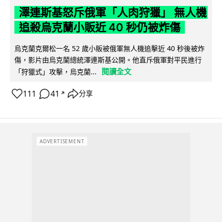
澤連斯基怒斥俄軍「人肉狩獵」 無人機
追殺烏克蘭小販近 40 秒仍被炸傷
烏克蘭克爾松一名 52 歲小販被俄軍無人機追擊近 40 秒後被炸
傷，影片由烏克蘭總統澤連斯基公開。他直斥俄軍對平民進行
閱讀全文
「狩獵式」攻擊，烏克蘭...
111
41
分享
↗
ADVERTISEMENT