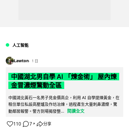
人工智能
Lawton
1 日
中國湖北男自學 AI 「煉金術」 屋內煉
金冒濃煙驚動全區
中國湖北黃石一名男子見金價高企，利用 AI 自學提煉黃金，在
租住單位私設高壓爐及作坊冶煉，過程產生大量刺鼻濃煙，驚
閱讀全文
動鄰居報警。警方到場揭發整...
110
7
分享
↗