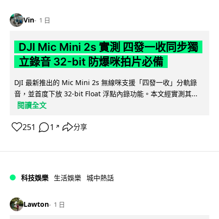
Vin
1 日
DJI Mic Mini 2s 實測 四發一收同步獨
立錄音 32-bit 防爆咪拍片必備
DJI 最新推出的 Mic Mini 2s 無線咪支援「四發一收」分軌錄
音，並首度下放 32-bit Float 浮點內錄功能。本文經實測其...
閱讀全文
251
1
分享
↗
科技娛樂
生活娛樂
城中熱話
Lawton
1 日