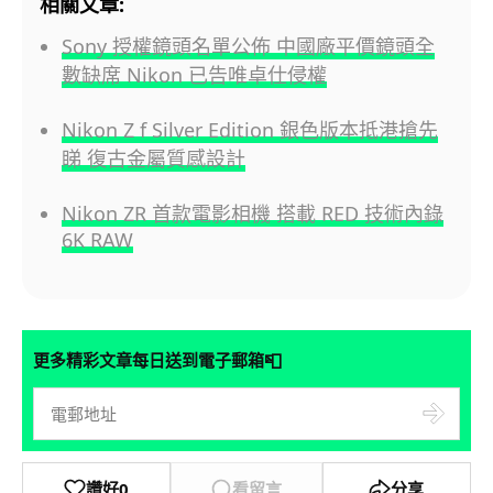
相關文章:
Sony 授權鏡頭名單公佈 中國廠平價鏡頭全
數缺席 Nikon 已告唯卓仕侵權
Nikon Z f Silver Edition 銀色版本抵港搶先
睇 復古金屬質感設計
Nikon ZR 首款電影相機 搭載 RED 技術內錄
6K RAW
📮
更多精彩文章每日送到電子郵箱
讚好
0
看留言
分享