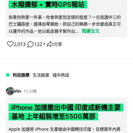
水撥識郁 + 實時GPS報站
如果你熱愛一件事，你會熱愛到怎樣的程度？一位就讀中三的
巴士鐵路迷，選擇由零開始，把自己的興趣一步步變成真正可
閱讀全文
以運作的作品。他以紙皮親手製作出...
2,013
122
分享
↗
科技娛樂
生活娛樂
城中熱話
Vin
17 小時
iPhone 加速撤出中國 印度成新機主要
基地 上年組裝增至5500萬部
Apple 加速將 iPhone 生產線由中國轉往印度，目標兩年內將