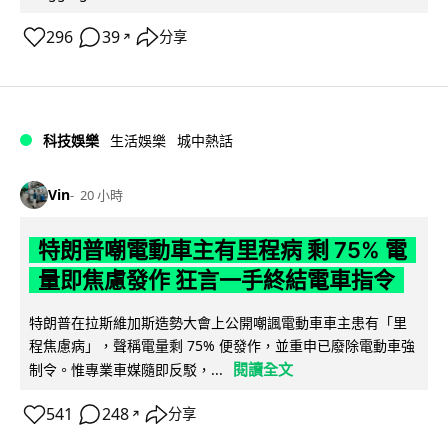
296
39
分享
↗
科技娛樂
生活娛樂
城中熱話
Vin
20 小時
特朗普嘲電動車主有里程病 剩 75% 電
量即焦慮發作 狂言一手終結電車指令
特朗普在拉斯維加斯造勢大會上公開嘲諷電動車車主患有「里
程焦慮病」，聲稱電量剩 75% 便發作，並重申已廢除電動車強
閱讀全文
制令。惟專業車媒隨即反駁，...
541
248
分享
↗