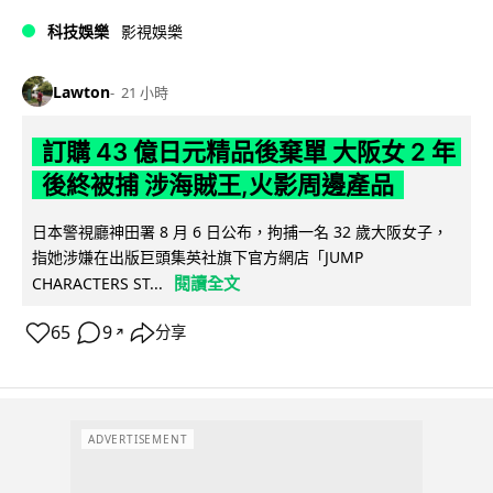
科技娛樂
影視娛樂
Lawton
21 小時
訂購 43 億日元精品後棄單 大阪女 2 年
後終被捕 涉海賊王,火影周邊產品
日本警視廳神田署 8 月 6 日公布，拘捕一名 32 歲大阪女子，
指她涉嫌在出版巨頭集英社旗下官方網店「JUMP
閱讀全文
CHARACTERS ST...
65
9
分享
↗
ADVERTISEMENT