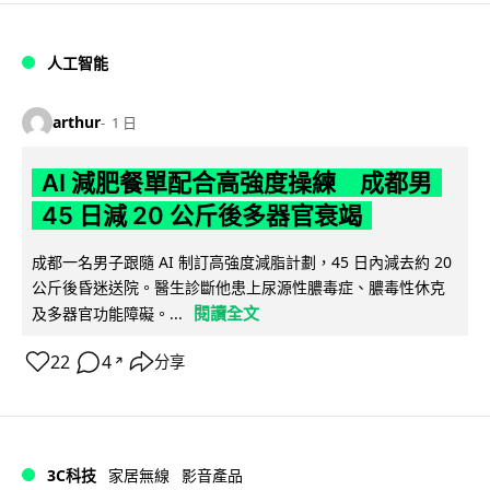
人工智能
arthur
1 日
AI 減肥餐單配合高強度操練 成都男
45 日減 20 公斤後多器官衰竭
成都一名男子跟隨 AI 制訂高強度減脂計劃，45 日內減去約 20
公斤後昏迷送院。醫生診斷他患上尿源性膿毒症、膿毒性休克
閱讀全文
及多器官功能障礙。...
22
4
分享
↗
3C科技
家居無線
影音產品