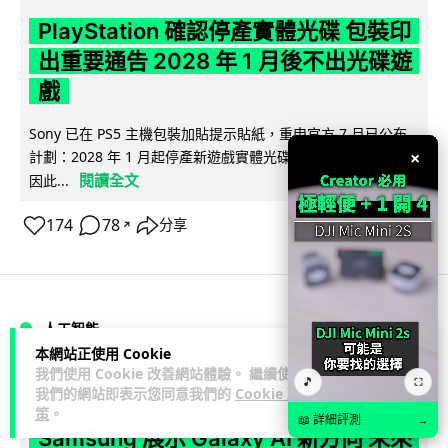
PlayStation 確認停產實體光碟 包裝印
出重要通告 2028 年 1 月後不出光碟遊
戲
Sony 已在 PS5 主機包裝加貼提示貼紙，重申官方 7 月已公布
×
計劃：2028 年 1 月起停產新遊戲實體光碟。分析師預期 PS6
閱讀全文
因此...
174
78
分享
↗
人工智能
本網站正使用 Cookie
我們使用 Cookie 改善網站體驗。 繼續使用
🎵
Vin
1 日
⛶
我們的網站即表示您同意我們的
Cookie 政
策
。
📖 詳細評測
→
Samsung 展示 Galaxy AI 新方向 未來