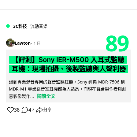
3C科技
流動音樂
89
Lawton
1 日
【評測】Sony IER-M500 入耳式監聽
耳機：現場拍攝、後製監聽與人聲利器
談到專業混音專用的聲音監聽耳機，Sony 經典 MDR-7506 到
MDR-M1 專業錄音室耳機都為人熟悉。而現在舞台製作者與創
閱讀全文
意影像製作...
38
4
分享
↗