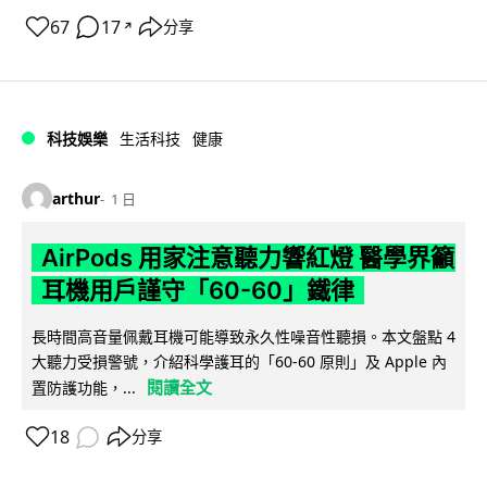
67
17
分享
↗
科技娛樂
生活科技
健康
arthur
1 日
AirPods 用家注意聽力響紅燈 醫學界籲
耳機用戶謹守「60-60」鐵律
長時間高音量佩戴耳機可能導致永久性噪音性聽損。本文盤點 4
大聽力受損警號，介紹科學護耳的「60-60 原則」及 Apple 內
閱讀全文
置防護功能，...
18
分享