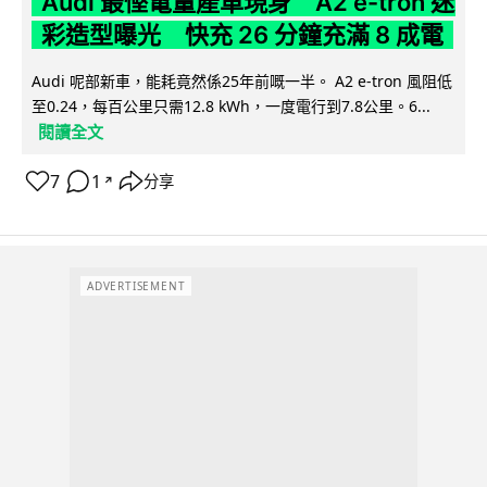
Audi 最慳電量產車現身 A2 e-tron 迷
彩造型曝光 快充 26 分鐘充滿 8 成電
Audi 呢部新車，能耗竟然係25年前嘅一半。 A2 e-tron 風阻低
至0.24，每百公里只需12.8 kWh，一度電行到7.8公里。6...
閱讀全文
7
1
分享
↗
ADVERTISEMENT