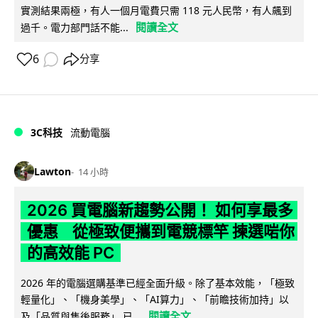
實測結果兩極，有人一個月電費只需 118 元人民幣，有人飆到
閱讀全文
過千。電力部門話不能...
6
分享
3C科技
流動電腦
Lawton
14 小時
2026 買電腦新趨勢公開！ 如何享最多
優惠 從極致便攜到電競標竿 揀選啱你
的高效能 PC
2026 年的電腦選購基準已經全面升級。除了基本效能，「極致
輕量化」、「機身美學」、「AI算力」、「前瞻技術加持」以
閱讀全文
及「品質與售後服務」 已...