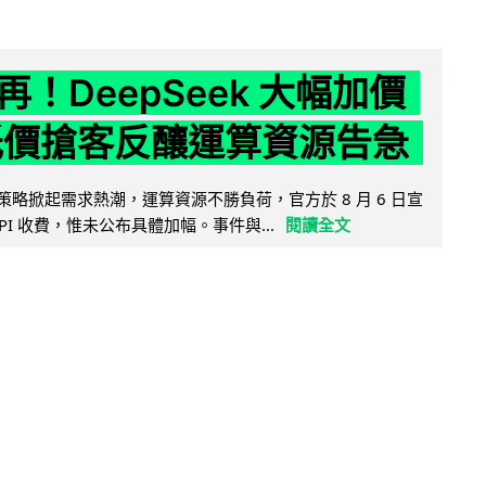
！DeepSeek 大幅加價
低價搶客反釀運算資源告急
因低價策略掀起需求熱潮，運算資源不勝負荷，官方於 8 月 6 日宣
PI 收費，惟未公布具體加幅。事件與...
閱讀全文