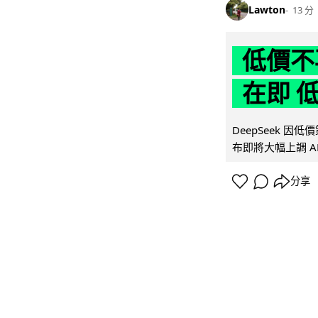
Lawton
13 分
低價不再
在即 
DeepSeek 
布即將大幅上調 A
分享