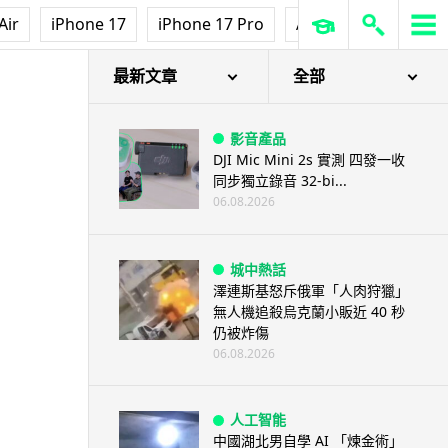
Air
iPhone 17
iPhone 17 Pro
AirPods Pro 3
Ap
最新文章
全部
影音產品
DJI Mic Mini 2s 實測 四發一收
同步獨立錄音 32-bi...
06.08.2026
城中熱話
澤連斯基怒斥俄軍「人肉狩獵」
無人機追殺烏克蘭小販近 40 秒
仍被炸傷
06.08.2026
人工智能
中國湖北男自學 AI 「煉金術」