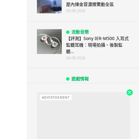
屋內煉金冒濃煙驚動全區
06.08.2026
流動音樂
【評測】Sony IER-M500 入耳式
監聽耳機：現場拍攝、後製監
聽...
06.08.2026
遊戲情報
《魔獸世界：至暗之夜》12.1
「烏拉特克的詛咒」專訪：巢穴
不為提高世...
ADVERTISEMENT
06.08.2026
遊戲情報
日本二手遊戲店減 90% 門市 業
績反增四成 “懷...