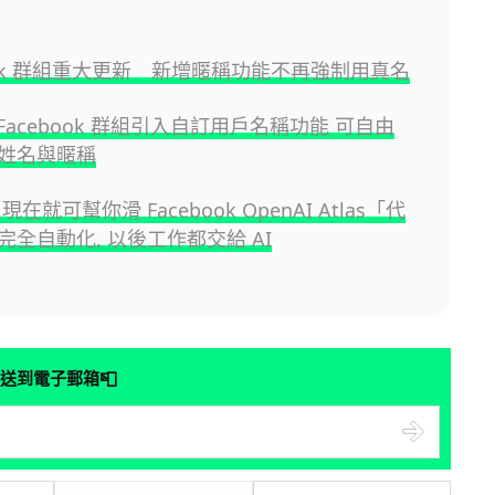
book 群組重大更新 新增暱稱功能不再強制用真名
為 Facebook 群組引入自訂用戶名稱功能 可自由
姓名與暱稱
現在就可幫你滑 Facebook OpenAI Atlas「代
完全自動化, 以後工作都交給 AI
📮
送到電子郵箱