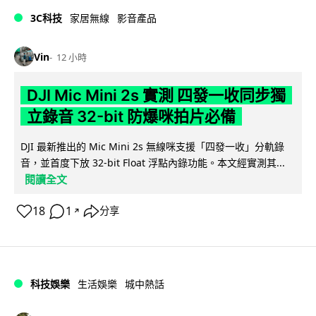
3C科技
家居無線
影音產品
Vin
12 小時
DJI Mic Mini 2s 實測 四發一收同步獨
立錄音 32-bit 防爆咪拍片必備
DJI 最新推出的 Mic Mini 2s 無線咪支援「四發一收」分軌錄
音，並首度下放 32-bit Float 浮點內錄功能。本文經實測其...
閱讀全文
18
1
分享
↗
科技娛樂
生活娛樂
城中熱話