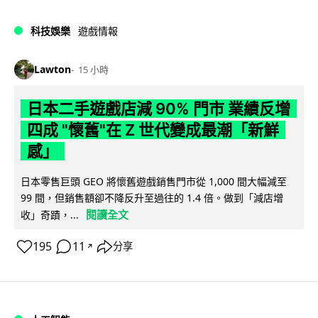
科技娛樂
遊戲情報
Lawton
15 小時
日本二手遊戲店減 90% 門市 業績反增
四成 "懷舊"在 Z 世代變成最潮「新鮮
感」
日本零售巨頭 GEO 將懷舊遊戲銷售門市從 1,000 間大幅減至
99 間，但銷售額卻不降反升至過往的 1.4 倍。做到「減店增
閱讀全文
收」奇蹟，...
195
11
分享
↗