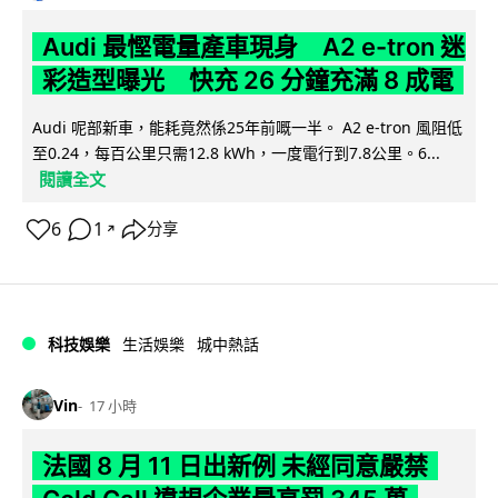
Audi 最慳電量產車現身 A2 e-tron 迷
彩造型曝光 快充 26 分鐘充滿 8 成電
Audi 呢部新車，能耗竟然係25年前嘅一半。 A2 e-tron 風阻低
至0.24，每百公里只需12.8 kWh，一度電行到7.8公里。6...
閱讀全文
6
1
分享
↗
科技娛樂
生活娛樂
城中熱話
Vin
17 小時
法國 8 月 11 日出新例 未經同意嚴禁