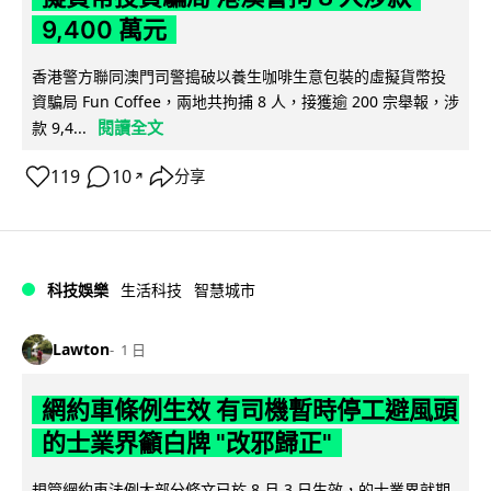
9,400 萬元
香港警方聯同澳門司警搗破以養生咖啡生意包裝的虛擬貨幣投
資騙局 Fun Coffee，兩地共拘捕 8 人，接獲逾 200 宗舉報，涉
閱讀全文
款 9,4...
119
10
分享
↗
科技娛樂
生活科技
智慧城市
Lawton
1 日
網約車條例生效 有司機暫時停工避風頭
的士業界籲白牌 "改邪歸正"
規管網約車法例大部分條文已於 8 月 3 日生效，的士業界就期