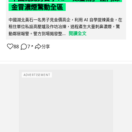
金冒濃煙驚動全區
中國湖北黃石一名男子見金價高企，利用 AI 自學提煉黃金，在
租住單位私設高壓爐及作坊冶煉，過程產生大量刺鼻濃煙，驚
閱讀全文
動鄰居報警。警方到場揭發整...
88
7
分享
↗
ADVERTISEMENT