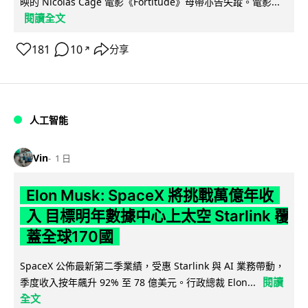
映的 Nicolas Cage 電影《Fortitude》母帶亦告失蹤。電影...
閱讀全文
181
10
分享
↗
人工智能
Vin
1 日
Elon Musk: SpaceX 將挑戰萬億年收
入 目標明年數據中心上太空 Starlink 覆
蓋全球170國
SpaceX 公佈最新第二季業績，受惠 Starlink 與 AI 業務帶動，
閱讀
季度收入按年飆升 92% 至 78 億美元。行政總裁 Elon...
全文