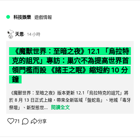
科技娛樂
遊戲情報
天恩
14 小時
《魔獸世界：至暗之夜》12.1 「烏拉特
克的詛咒」專訪：巢穴不為提高世界首
領門檻而設 《諸王之眠》縮短約 10 分
鐘
《魔獸世界：至暗之夜》版本更新 12.1「烏拉特克的詛咒」將
於 8 月 13 日正式上線，帶來全新區域「盤蛇島」、地城「毒牙
閱讀全文
祭壇」、新型態世...
71
分享