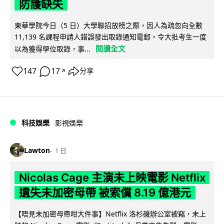
防護缺失
東華學院今日（5 日）大學聯招放榜之際，因人為疏忽向全數
11,139 名課程申請人錯誤發出取錄通知電郵，令大批考生一度
閱讀全文
以為獲得學位取錄，事...
147
17
分享
↗
科技娛樂
影視娛樂
Lawton
1 日
Nicolas Cage 主演未上映電影 Netflix
遺失未加密母帶 被索償 8.19 億港元
【唔見未加密母帶咁大件事】Netflix 洛杉磯辦公室被竊，未上