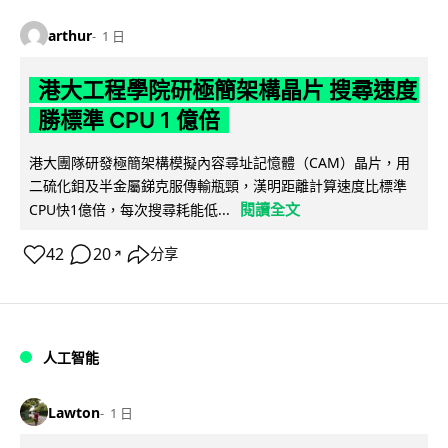
arthur
1 日
港大工程學院研極簡架構晶片 搜尋速度
勝標準 CPU 1 億倍
港大團隊研發極簡架構模擬內容尋址記憶體（CAM）晶片，用
二硫化鉬及半金屬銻克服傳輸瓶頸，漢明距離計算速度比標準
閱讀全文
CPU快1億倍，每次搜尋耗能低...
42
20
分享
↗
人工智能
Lawton
1 日