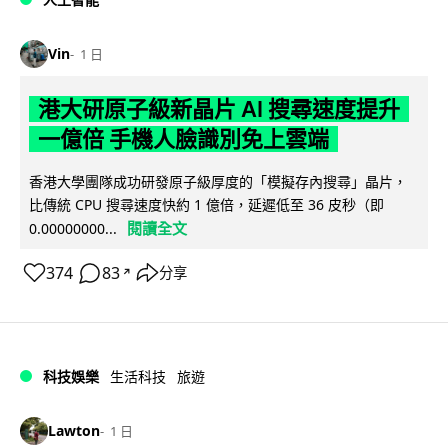
Vin
1 日
港大研原子級新晶片 AI 搜尋速度提升
一億倍 手機人臉識別免上雲端
香港大學團隊成功研發原子級厚度的「模擬存內搜尋」晶片，
比傳統 CPU 搜尋速度快約 1 億倍，延遲低至 36 皮秒（即
閱讀全文
0.00000000...
374
83
分享
↗
科技娛樂
生活科技
旅遊
Lawton
1 日