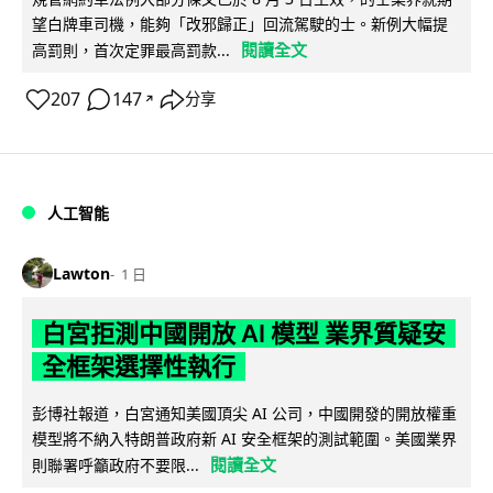
望白牌車司機，能夠「改邪歸正」回流駕駛的士。新例大幅提
閱讀全文
高罰則，首次定罪最高罰款...
207
147
分享
↗
人工智能
Lawton
1 日
白宮拒測中國開放 AI 模型 業界質疑安
全框架選擇性執行
彭博社報道，白宮通知美國頂尖 AI 公司，中國開發的開放權重
模型將不納入特朗普政府新 AI 安全框架的測試範圍。美國業界
閱讀全文
則聯署呼籲政府不要限...