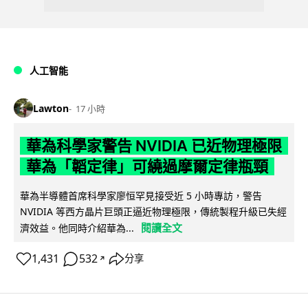
人工智能
Lawton
17 小時
華為科學家警告 NVIDIA 已近物理極限
華為「韜定律」可繞過摩爾定律瓶頸
華為半導體首席科學家廖恒罕見接受近 5 小時專訪，警告
NVIDIA 等西方晶片巨頭正逼近物理極限，傳統製程升級已失經
閱讀全文
濟效益。他同時介紹華為...
1,431
532
分享
↗