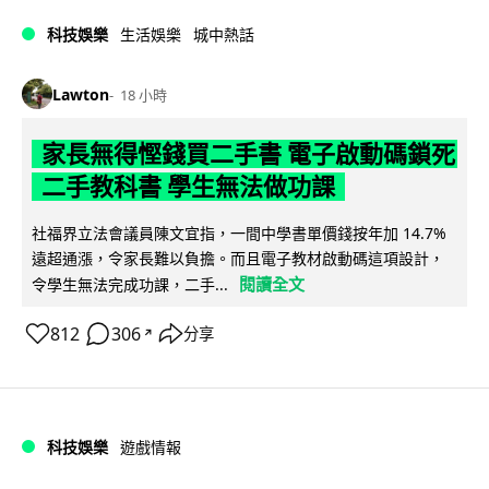
科技娛樂
生活娛樂
城中熱話
Lawton
18 小時
家長無得慳錢買二手書 電子啟動碼鎖死
二手教科書 學生無法做功課
社福界立法會議員陳文宜指，一間中學書單價錢按年加 14.7%
遠超通漲，令家長難以負擔。而且電子教材啟動碼這項設計，
閱讀全文
令學生無法完成功課，二手...
812
306
分享
↗
科技娛樂
遊戲情報