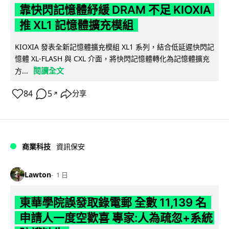
靠快閃記憶體紓緩 DRAM 不足 KIOXIA
推 XL1 記憶體擴充模組
KIOXIA 發表全新記憶體擴充模組 XL1 系列，結合低延遲快閃記
憶體 XL-FLASH 與 CXL 介面，將快閃記憶體轉化為記憶體擴充
閱讀全文
方...
84
5
分享
↗
商業科技
資訊保安
Lawton
1 日
東華學院誤發取錄電郵 全數 11,139 名
申請人一度空歡喜 專家:人為疏忽+系統