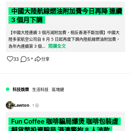
中國大陸航線燃油附加費今日再降 連續
3 個月下調
【中國大陸連續 3 個月減附加費，相反香港不斷加價】中國大
陸多家航空公司自 8 月 5 日起再度下調內陸航線燃油附加費，
閱讀全文
為年內連續第 3 個...
33
5
分享
↗
科技娛樂
生活科技
區塊鏈
Lawton
1 日
Fun Coffee 咖啡騙局爆煲 咖啡包裝虛
擬貨幣投資騙局 港澳警拘 8 人涉款