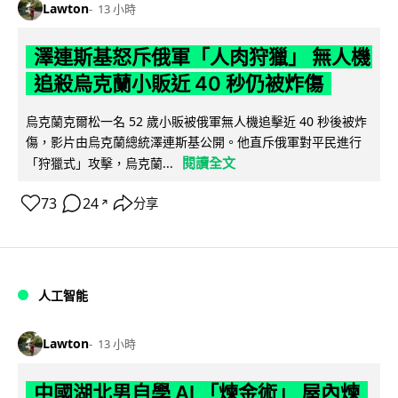
Lawton
13 小時
澤連斯基怒斥俄軍「人肉狩獵」 無人機
追殺烏克蘭小販近 40 秒仍被炸傷
烏克蘭克爾松一名 52 歲小販被俄軍無人機追擊近 40 秒後被炸
傷，影片由烏克蘭總統澤連斯基公開。他直斥俄軍對平民進行
閱讀全文
「狩獵式」攻擊，烏克蘭...
73
24
分享
↗
人工智能
Lawton
13 小時
中國湖北男自學 AI 「煉金術」 屋內煉