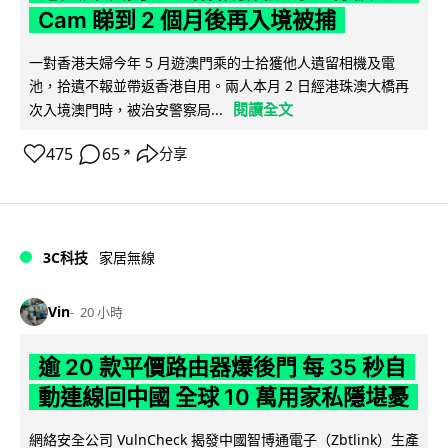
Cam 睇到 2 個月後再入境被捕
一對香港夫婦今年 5 月遊澳門乘的士拾獲他人遺留相機及電
池，拾遺不報並帶返香港自用。兩人本月 2 日經港珠澳大橋再
閱讀全文
次入境澳門時，被治安警察局...
475
65
分享
↗
3C科技
家居無線
Vin
20 小時
逾 20 款平價路由器爆後門 每 35 秒自
動連線回中國 全球 10 萬用家私隱堪憂
網絡安全公司 VulnCheck 揭發中國智博通電子（Zbtlink）生產