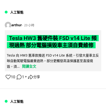
人工智能
arthur
23 小時
Tesla HW3 舊硬件裝 FSD v14 Lite 頻
現過熱 部分電腦損毀車主須自費維修
Tesla 向 HW3 舊車款推送 FSD v14 Lite 系統，引發大量車主反
映自動駕駛電腦嚴重過熱，部分更觸發高溫保護甚至直接燒
閱讀全文
毀，須...
10
1
分享
↗
人工智能