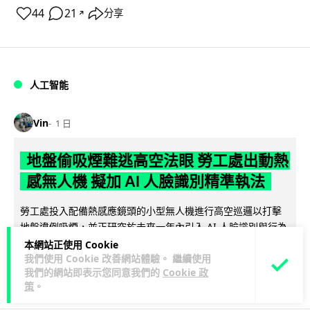
44
21
分享
↗
人工智能
Vin
1 日
地盤偷吸煙難逃高空法眼 勞工處出動熱
感無人機 擬加 AI 人臉識別精準執法
勞工處投入配備熱感應鏡頭的小型無人機進行高空巡邏以打擊
地盤違例吸煙，並正研究於未來一年內引入 AI 人臉識別與行為
閱讀全文
分析功能，結合三大技術進一...
本網站正使用 Cookie
我們使用 Cookie 改善網站體驗。 繼續使用
我們的網站即表示您同意我們的
Cookie 政
248
60
分享
↗
策
。