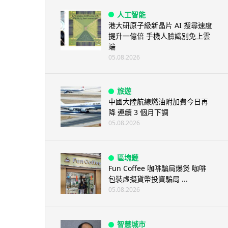
人工智能
港大研原子級新晶片 AI 搜尋速度
提升一億倍 手機人臉識別免上雲
端
05.08.2026
旅遊
中國大陸航線燃油附加費今日再
降 連續 3 個月下調
05.08.2026
區塊鏈
Fun Coffee 咖啡騙局爆煲 咖啡
包裝虛擬貨幣投資騙局 ...
05.08.2026
智慧城市