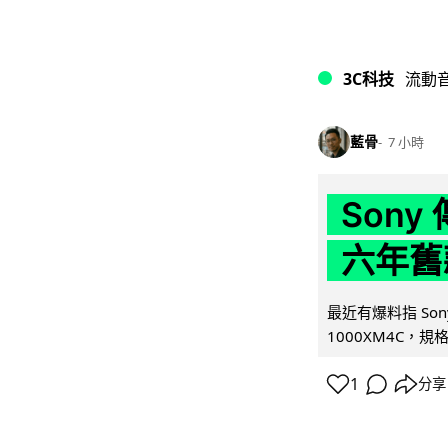
3C科技
流動
藍骨
7 小時
Son
六年舊
最近有爆料指 Son
1000XM4C，規格幾
1
分享