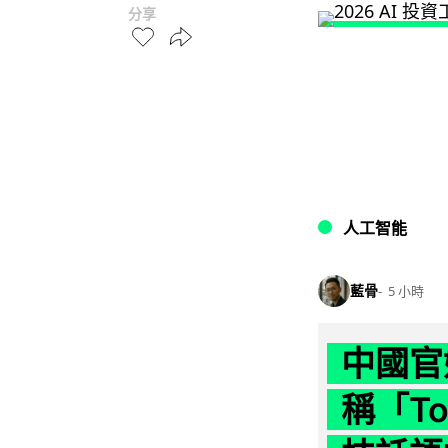
分享
人工智能
藍骨
5 小時
中國官
稱「To