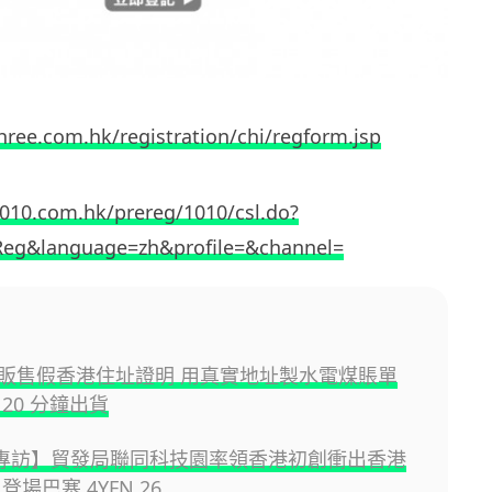
three.com.hk/registration/chi/regform.jsp
：
1010.com.hk/prereg/1010/csl.do?
eg&language=zh&profile=&channel=
販售假香港住址證明 用真實地址製水電煤賬單
20 分鐘出貨
 專訪】貿發局聯同科技園率領香港初創衝出香港
登場巴塞 4YFN 26