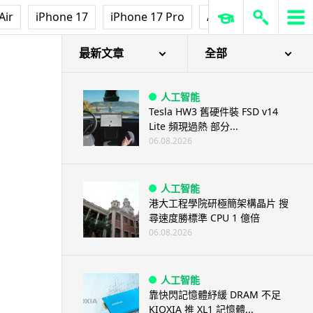
Air
iPhone 17
iPhone 17 Pro
AirPods Pro 3
Ap
最新文章
全部
人工智能
Tesla HW3 舊硬件裝 FSD v14
Lite 頻現過熱 部分...
06.08.2026
人工智能
港大工程學院研極簡架構晶片 搜
尋速度勝標準 CPU 1 億倍
06.08.2026
人工智能
靠快閃記憶體紓緩 DRAM 不足
KIOXIA 推 XL1 記憶體...