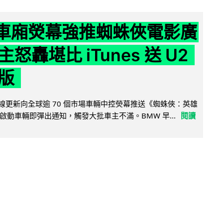
 車廂熒幕強推蜘蛛俠電影廣
怒轟堪比 iTunes 送 U2
版
無線更新向全球逾 70 個市場車輛中控熒幕推送《蜘蛛俠：英雄
啟動車輛即彈出通知，觸發大批車主不滿。BMW 早...
閱讀