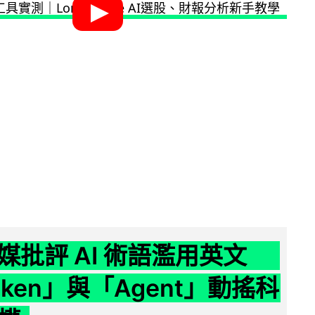
媒批評 AI 術語濫用英文
ken」與「Agent」動搖科