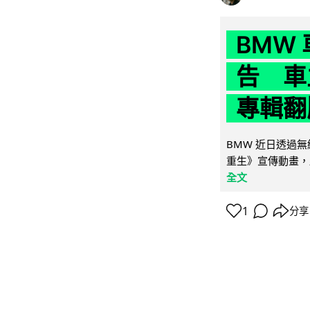
BMW
告 車主
專輯翻
BMW 近日透過
重生》宣傳動畫，
全文
1
分享