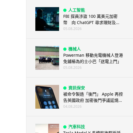
人工智能
FBI 探員涉盜 100 萬美元加密
幣 向 ChatGPT 尋求理財及...
05.08.2026
機械人
Powerman 移動充電機械人登港
免鋪樁為的士小巴「送電上門」
05.08.2026
資訊保安
被命令製造「後門」 Apple 再控
告英國政府 加密後門爭議延燒...
04.08.2026
汽車科技
Tesla Model Y 長續航後驅版抵