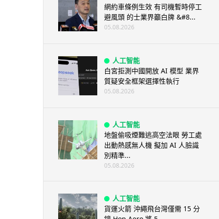
網約車條例生效 有司機暫時停工
避風頭 的士業界籲白牌 &#8...
05.08.2026
人工智能
白宮拒測中國開放 AI 模型 業界
質疑安全框架選擇性執行
05.08.2026
人工智能
地盤偷吸煙難逃高空法眼 勞工處
出動熱感無人機 擬加 AI 人臉識
別精準...
05.08.2026
人工智能
貨運火箭 沖繩飛台灣僅需 15 分
鐘 Hop Aero 將 5...