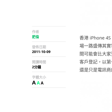
作者
肥倫
香港 iPhone
場一路盛傳其實電
發佈日期
2011-10-09
間可能會比大家
客戶登記，以第一
閱讀時間
2分鐘
還是只是電訊商
字體大小
A
A
A