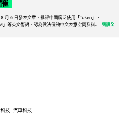
權
8 月 6 日發表文章，批評中國廣泛使用「Token」、
LLM」等英文術語，認為做法侵蝕中文表意空間及科...
閱讀全
活科技
汽車科技