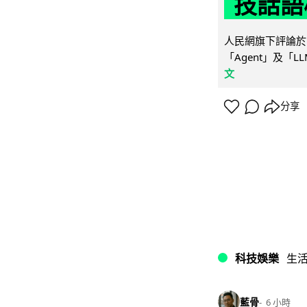
技話語
人民網旗下評論於 
「Agent」及「
文
分享
科技娛樂
生
藍骨
6 小時