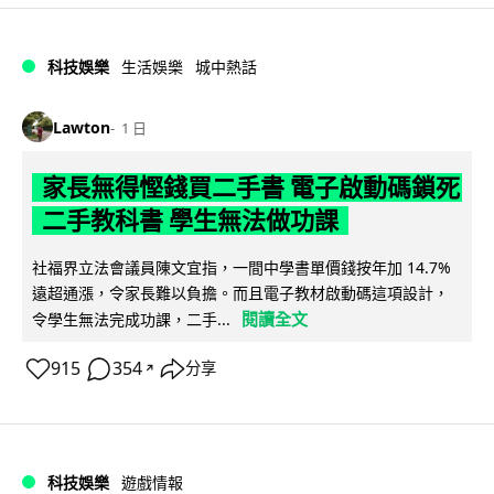
科技娛樂
生活娛樂
城中熱話
Lawton
1 日
家長無得慳錢買二手書 電子啟動碼鎖死
二手教科書 學生無法做功課
社福界立法會議員陳文宜指，一間中學書單價錢按年加 14.7%
遠超通漲，令家長難以負擔。而且電子教材啟動碼這項設計，
閱讀全文
令學生無法完成功課，二手...
915
354
分享
↗
科技娛樂
遊戲情報