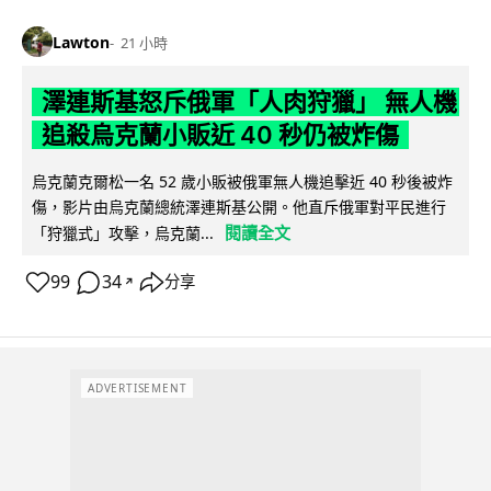
Lawton
21 小時
澤連斯基怒斥俄軍「人肉狩獵」 無人機
追殺烏克蘭小販近 40 秒仍被炸傷
烏克蘭克爾松一名 52 歲小販被俄軍無人機追擊近 40 秒後被炸
傷，影片由烏克蘭總統澤連斯基公開。他直斥俄軍對平民進行
閱讀全文
「狩獵式」攻擊，烏克蘭...
99
34
分享
↗
ADVERTISEMENT