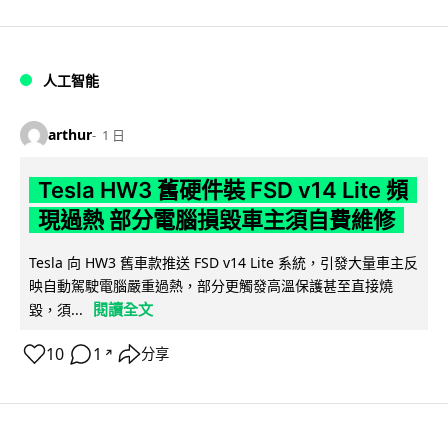
人工智能
arthur
1 日
Tesla HW3 舊硬件裝 FSD v14 Lite 頻
現過熱 部分電腦損毀車主須自費維修
Tesla 向 HW3 舊車款推送 FSD v14 Lite 系統，引發大量車主反
映自動駕駛電腦嚴重過熱，部分更觸發高溫保護甚至直接燒
閱讀全文
毀，須...
10
1
分享
↗