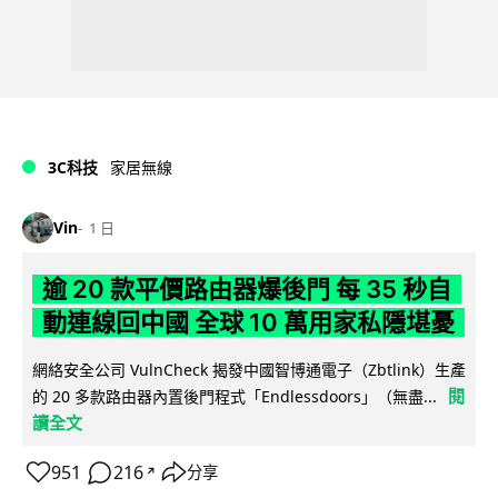
3C科技
家居無線
Vin
1 日
逾 20 款平價路由器爆後門 每 35 秒自
動連線回中國 全球 10 萬用家私隱堪憂
網絡安全公司 VulnCheck 揭發中國智博通電子（Zbtlink）生產
閱
的 20 多款路由器內置後門程式「Endlessdoors」（無盡...
讀全文
951
216
分享
↗