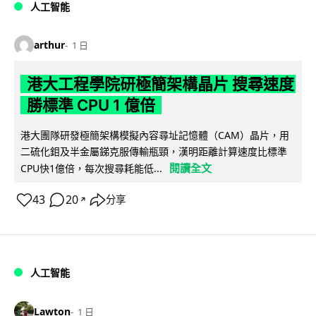
人工智能
arthur
1 日
港大工程學院研極簡架構晶片 搜尋速度
勝標準 CPU 1 億倍
港大團隊研發極簡架構模擬內容尋址記憶體（CAM）晶片，用
二硫化鉬及半金屬銻克服傳輸瓶頸，漢明距離計算速度比標準
閱讀全文
CPU快1億倍，每次搜尋耗能低...
43
20
分享
↗
人工智能
Lawton
1 日