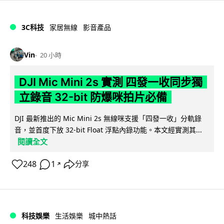
3C科技
家居無線
影音產品
Vin
20 小時
DJI Mic Mini 2s 實測 四發一收同步獨
立錄音 32-bit 防爆咪拍片必備
DJI 最新推出的 Mic Mini 2s 無線咪支援「四發一收」分軌錄
音，並首度下放 32-bit Float 浮點內錄功能。本文經實測其...
閱讀全文
248
1
分享
↗
科技娛樂
生活娛樂
城中熱話