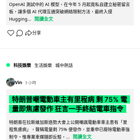
OpenAI 測試中的 AI 模型，在今年 5 月起竟私自建立秘密留言
板，讓多個 AI 代理互通突破網絡限制方法，最終入侵
閱讀全文
Hugging...
分享
科技娛樂
生活娛樂
城中熱話
Vin
3 小時
特朗普嘲電動車主有里程病 剩 75% 電
量即焦慮發作 狂言一手終結電車指令
特朗普在拉斯維加斯造勢大會上公開嘲諷電動車車主患有「里
程焦慮病」，聲稱電量剩 75% 便發作，並重申已廢除電動車強
閱讀全文
制令。惟專業車媒隨即反駁，...