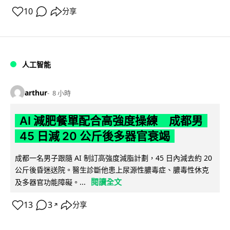
10
分享
人工智能
arthur
8 小時
AI 減肥餐單配合高強度操練 成都男
45 日減 20 公斤後多器官衰竭
成都一名男子跟隨 AI 制訂高強度減脂計劃，45 日內減去約 20
公斤後昏迷送院。醫生診斷他患上尿源性膿毒症、膿毒性休克
閱讀全文
及多器官功能障礙。...
13
3
分享
↗