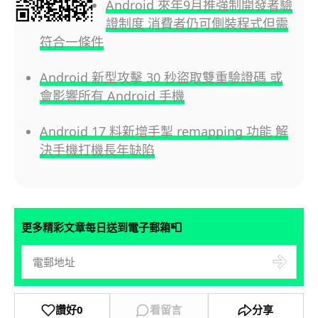
Android 來年9月推強制開發者驗
證制度 消費者仍可側裝程式但需
符合一條件
Android 新型攻擊 30 秒盜取雙重驗證碼 或
會影響所有 Android 手機
Android 17 料新增手掣 remapping 功能 解
決手機打機長年缺陷
📮
更多精彩文章每日送到電子郵箱
讚好
0
看留言
分享