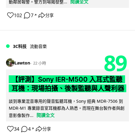
閱讀全文
動鄰居報警。警方到場揭發整...
102
7
分享
↗
3C科技
流動音樂
89
Lawton
22 小時
【評測】Sony IER-M500 入耳式監聽
耳機：現場拍攝、後製監聽與人聲利器
談到專業混音專用的聲音監聽耳機，Sony 經典 MDR-7506 到
MDR-M1 專業錄音室耳機都為人熟悉。而現在舞台製作者與創
閱讀全文
意影像製作...
34
4
分享
↗