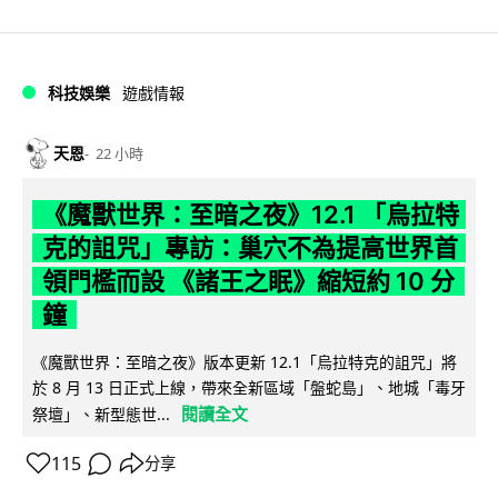
科技娛樂
遊戲情報
天恩
22 小時
《魔獸世界：至暗之夜》12.1 「烏拉特
克的詛咒」專訪：巢穴不為提高世界首
領門檻而設 《諸王之眠》縮短約 10 分
鐘
《魔獸世界：至暗之夜》版本更新 12.1「烏拉特克的詛咒」將
於 8 月 13 日正式上線，帶來全新區域「盤蛇島」、地城「毒牙
閱讀全文
祭壇」、新型態世...
115
分享