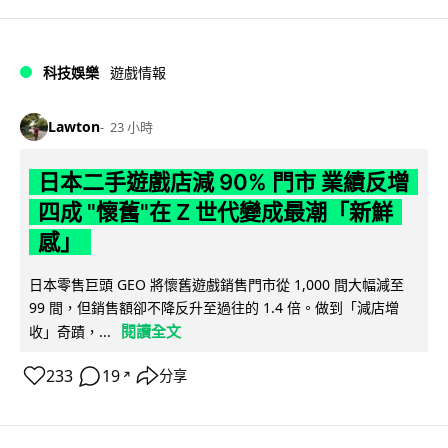
科技娛樂
遊戲情報
Lawton
23 小時
日本二手遊戲店減 90% 門市 業績反增
四成 "懷舊"在 Z 世代變成最潮「新鮮
感」
日本零售巨頭 GEO 將懷舊遊戲銷售門市從 1,000 間大幅減至
99 間，但銷售額卻不降反升至過往的 1.4 倍。做到「減店增
閱讀全文
收」奇蹟，...
233
19
分享
↗