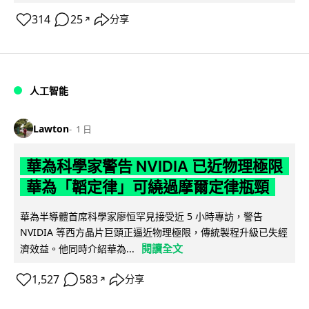
314
25
分享
↗
人工智能
Lawton
1 日
華為科學家警告 NVIDIA 已近物理極限
華為「韜定律」可繞過摩爾定律瓶頸
華為半導體首席科學家廖恒罕見接受近 5 小時專訪，警告
NVIDIA 等西方晶片巨頭正逼近物理極限，傳統製程升級已失經
閱讀全文
濟效益。他同時介紹華為...
1,527
583
分享
↗