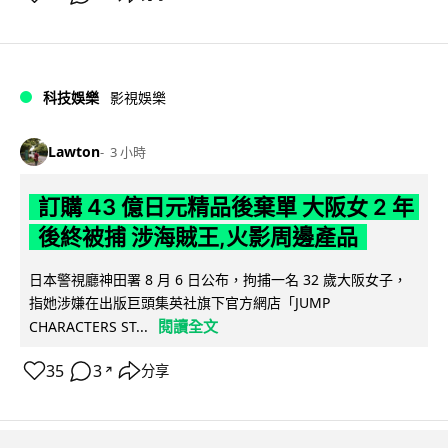
科技娛樂
影視娛樂
Lawton
3 小時
訂購 43 億日元精品後棄單 大阪女 2 年
後終被捕 涉海賊王,火影周邊產品
日本警視廳神田署 8 月 6 日公布，拘捕一名 32 歲大阪女子，
指她涉嫌在出版巨頭集英社旗下官方網店「JUMP
閱讀全文
CHARACTERS ST...
35
3
分享
↗