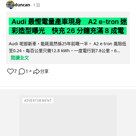
duncan
1 日
Audi 最慳電量產車現身 A2 e-tron 迷
彩造型曝光 快充 26 分鐘充滿 8 成電
Audi 呢部新車，能耗竟然係25年前嘅一半。 A2 e-tron 風阻低
至0.24，每百公里只需12.8 kWh，一度電行到7.8公里。6...
閱讀全文
7
1
分享
↗
ADVERTISEMENT