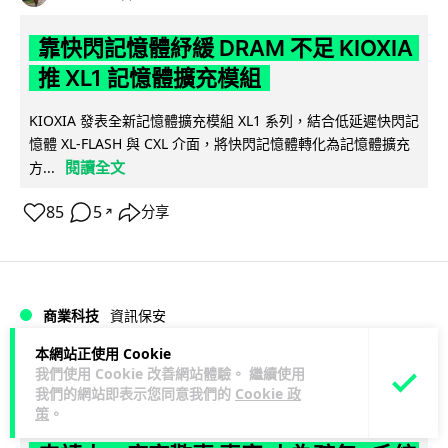
靠快閃記憶體紓緩 DRAM 不足 KIOXIA
推 XL1 記憶體擴充模組
KIOXIA 發表全新記憶體擴充模組 XL1 系列，結合低延遲快閃記
憶體 XL-FLASH 與 CXL 介面，將快閃記憶體轉化為記憶體擴充
閱讀全文
方...
85
5
分享
↗
商業科技
資訊保安
本網站正使用 Cookie
Lawton
1 日
我們使用 Cookie 改善網站體驗。 繼續使用
我們的網站即表示您同意我們的
Cookie 政
策
。
東華學院誤發取錄電郵 全數 11,139 名