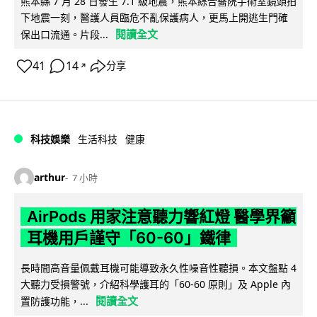
熊本縣 7 月 28 日發生 7.1 級地震，熊本綜合醫院手術室鏡頭拍
下地震一刻，醫護人員臨危不亂保護病人，更馬上開逃生門確
閱讀全文
保出口流通。片段...
41
14
分享
↗
科技娛樂
生活科技
健康
arthur
7 小時
AirPods 用家注意聽力響紅燈 醫學界籲
耳機用戶謹守「60-60」鐵律
長時間高音量佩戴耳機可能導致永久性噪音性聽損。本文盤點 4
大聽力受損警號，介紹科學護耳的「60-60 原則」及 Apple 內
閱讀全文
置防護功能，...