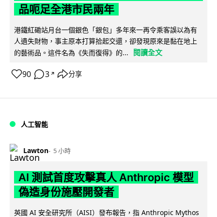
品呃足全港市民兩年
港鐵紅磡站月台一個銀色「銀包」多年來一再令乘客誤以為有
人遺失財物，事主原本打算拾起交還，卻發現原來是黏在地上
閱讀全文
的藝術品。這件名為《失而復得》的...
90
3
分享
↗
人工智能
Lawton
5 小時
AI 測試首度攻擊真人 Anthropic 模型
偽造身份施壓開發者
英國 AI 安全研究所（AISI）發布報告，指 Anthropic Mythos