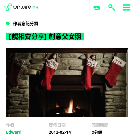
WWDC 2026
GenAI 與雲端科技專區
ERP 與商業 AI
[靚相齊分享] 創意父女照
作者忘記分類
[靚相齊分享] 創意父女照
作者
發佈日期
閱讀時間
Edward
2012-02-14
2分鐘