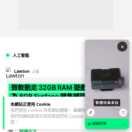
×
人工智能
Lawton
2 日
微軟刪走 32GB RAM 遊戲建議 分析:
為 8GB Surface 銷售鋪路 連自家
Copilot+ 門檻也未到
本網站正使用 Cookie
我們使用 Cookie 改善網站體驗。 繼續使用
🎵
⛶
我們的網站即表示您同意我們的
Cookie 政
Microsoft 被發現靜靜刪除官方網站上，對遊戲玩家要為電腦配
策
。
置 32GB RAM 的建議。分析指微軟同時新推出的 8GB RAM 入
📖 詳細評測
→
閱讀全文
門...