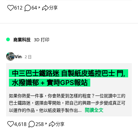
612
64
分享
↗
商業科技
3D 打印
Vin
2 日
中三巴士鐵路迷 自製紙皮遙控巴士 門,
水撥識郁 + 實時GPS報站
如果你熱愛一件事，你會熱愛到怎樣的程度？一位就讀中三的
巴士鐵路迷，選擇由零開始，把自己的興趣一步步變成真正可
閱讀全文
以運作的作品。他以紙皮親手製作出...
4,618
258
分享
↗