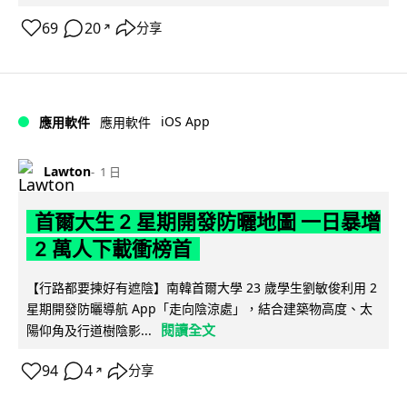
69
20
分享
↗
iOS App
應用軟件
應用軟件
Lawton
1 日
首爾大生 2 星期開發防曬地圖 一日暴增
2 萬人下載衝榜首
【行路都要揀好有遮陰】南韓首爾大學 23 歲學生劉敏俊利用 2
星期開發防曬導航 App「走向陰涼處」，結合建築物高度、太
閱讀全文
陽仰角及行道樹陰影...
94
4
分享
↗