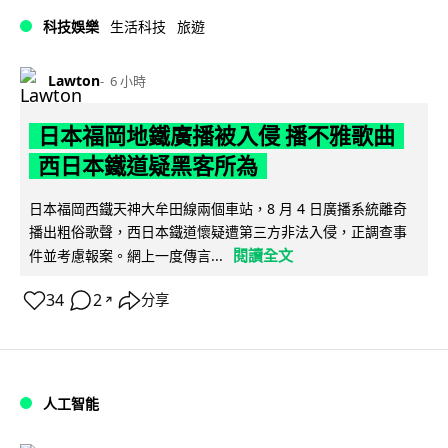
科技娛樂
生活科技
旅遊
Lawton
6 小時
日本福岡地鐵廣播被入侵 播不雅歌曲
西日本鐵道疑黑客所為
日本福岡西鐵天神大牟田線兩個車站，8 月 4 日廣播系統離奇
播出粗俗歌聲，西日本鐵道懷疑遭第三方非法入侵，正調查事
閱讀全文
件並考慮報案。網上一度傳言...
34
2
分享
↗
人工智能