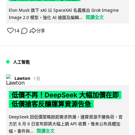
Elon Musk 旗下 xAI 以 SpaceXAI 名義推出 Grok Imagine
閱讀全文
Image 2.0 模型，強化 AI 繪圖及編輯...
14
分享
人工智能
Lawton
1 日
低價不再！DeepSeek 大幅加價在即
低價搶客反釀運算資源告急
DeepSeek 因低價策略掀起需求熱潮，運算資源不勝負荷，官
方於 8 月 6 日宣布即將大幅上調 API 收費，惟未公布具體加
閱讀全文
幅。事件與...