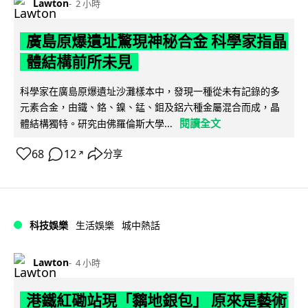
Lawton
2 小時
廣島原爆遺址驚現神秘合金 科學家指晶
體結構前所未見
科學家在廣島原爆遺址沙灘樣本中，發現一種從未有記錄的多
元素合金，由鐵、鉻、鎳、錳、鉬及鋁六種金屬混合而成，晶
閱讀全文
體結構獨特。研究由佛羅倫斯大學...
68
12
分享
↗
科技娛樂
生活娛樂
城中熱話
Lawton
4 小時
港鐵紅磡站現「黐地銀包」 原來是藝術