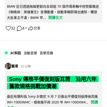
BMW 近日透過無線更新向全球逾 70 個市場車輛中控熒幕推送
《蜘蛛俠：英雄重生》宣傳動畫，啟動車輛即彈出通知，觸發
閱讀全文
大批車主不滿。BMW 早...
32
4
分享
↗
3C科技
流動音樂
音樂耳機
藍骨
22 小時
Sony 傳推平價復刻版耳筒 沿用六年
舊款規格挑戰加價潮
最近有爆料指 Sony 計劃於 9 月 7 日推出平價復刻版降噪耳機
閱讀
WH-1000XM4C，規格幾乎與 2020 年 WH-1000XM4...