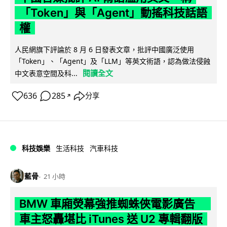
「Token」與「Agent」動搖科技話語
權
人民網旗下評論於 8 月 6 日發表文章，批評中國廣泛使用
「Token」、「Agent」及「LLM」等英文術語，認為做法侵蝕
閱讀全文
中文表意空間及科...
636
285
分享
↗
科技娛樂
生活科技
汽車科技
藍骨
21 小時
BMW 車廂熒幕強推蜘蛛俠電影廣告
車主怒轟堪比 iTunes 送 U2 專輯翻版