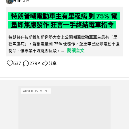
Vin
2 日
特朗普嘲電動車主有里程病 剩 75% 電
量即焦慮發作 狂言一手終結電車指令
特朗普在拉斯維加斯造勢大會上公開嘲諷電動車車主患有「里
程焦慮病」，聲稱電量剩 75% 便發作，並重申已廢除電動車強
閱讀全文
制令。惟專業車媒隨即反駁，...
637
279
分享
↗
ADVERTISEMENT