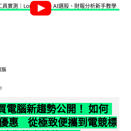
電腦
時
6 買電腦新趨勢公開！ 如何
優惠 從極致便攜到電競標