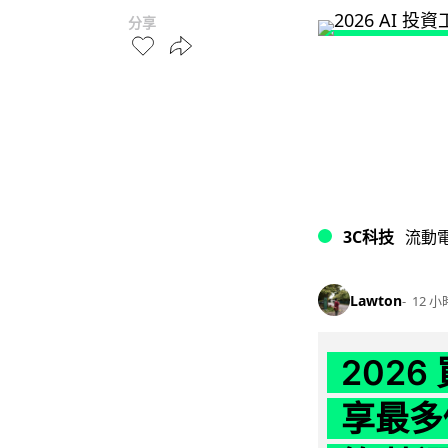
分享
3C科技
流動
Lawton
12 小
202
享最多