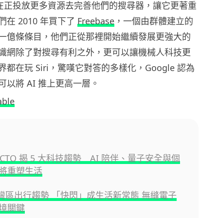
 現在正投放更多資源去完善他們的搜尋器，讓它更著重
們在 2010 年買下了
Freebase
，一個由群體建立的
一億條條目，他們正從那裡開始繼續發展更強大的
識網除了對搜尋有利之外，更可以讓機械人科技更
界都在玩 Siri，驚嘆它對答的多樣化，Google 認為
以將 AI 推上更高一層。
ble
n CTO 揭 5 大科技趨勢 AI 陪伴、量子安全與個
將重塑生活
: 大灣區出行趨勢 「快閃」成生活新常態 無縫電子
境關鍵