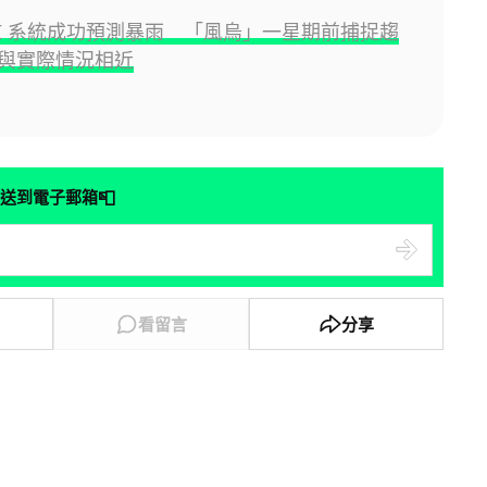
AI 系統成功預測暴雨 「風烏」一星期前捕捉趨
與實際情況相近
📮
送到電子郵箱
看留言
分享