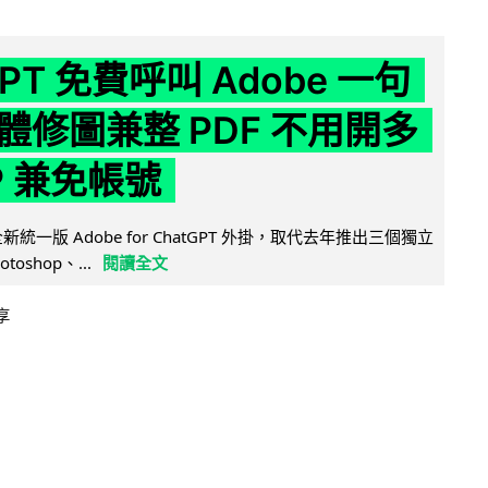
GPT 免費呼叫 Adobe 一句
體修圖兼整 PDF 不用開多
P 兼免帳號
全新統一版 Adobe for ChatGPT 外掛，取代去年推出三個獨立
otoshop、...
閱讀全文
享