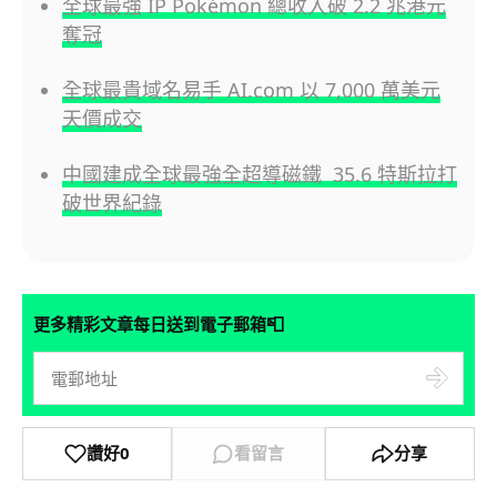
全球最強 IP Pokémon 總收入破 2.2 兆港元
奪冠
全球最貴域名易手 AI.com 以 7,000 萬美元
天價成交
中國建成全球最強全超導磁鐵 35.6 特斯拉打
破世界紀錄
📮
更多精彩文章每日送到電子郵箱
讚好
0
看留言
分享