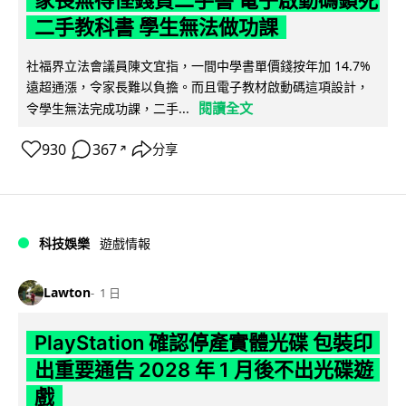
家長無得慳錢買二手書 電子啟動碼鎖死
二手教科書 學生無法做功課
社福界立法會議員陳文宜指，一間中學書單價錢按年加 14.7%
遠超通漲，令家長難以負擔。而且電子教材啟動碼這項設計，
閱讀全文
令學生無法完成功課，二手...
930
367
分享
↗
科技娛樂
遊戲情報
Lawton
1 日
PlayStation 確認停產實體光碟 包裝印
出重要通告 2028 年 1 月後不出光碟遊
戲