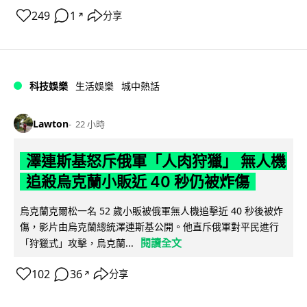
249
1
分享
↗
科技娛樂
生活娛樂
城中熱話
Lawton
22 小時
澤連斯基怒斥俄軍「人肉狩獵」 無人機
追殺烏克蘭小販近 40 秒仍被炸傷
烏克蘭克爾松一名 52 歲小販被俄軍無人機追擊近 40 秒後被炸
傷，影片由烏克蘭總統澤連斯基公開。他直斥俄軍對平民進行
閱讀全文
「狩獵式」攻擊，烏克蘭...
102
36
分享
↗