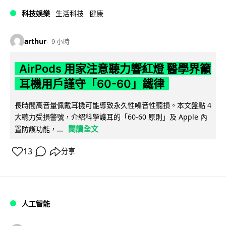
科技娛樂
生活科技
健康
arthur
9 小時
AirPods 用家注意聽力響紅燈 醫學界籲
耳機用戶謹守「60-60」鐵律
長時間高音量佩戴耳機可能導致永久性噪音性聽損。本文盤點 4
大聽力受損警號，介紹科學護耳的「60-60 原則」及 Apple 內
閱讀全文
置防護功能，...
13
分享
人工智能