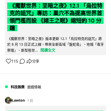
《魔獸世界：至暗之夜》12.1 「烏拉特
克的詛咒」專訪：巢穴不為提高世界首
領門檻而設 《諸王之眠》縮短約 10 分
鐘
《魔獸世界：至暗之夜》版本更新 12.1「烏拉特克的詛咒」將
於 8 月 13 日正式上線，帶來全新區域「盤蛇島」、地城「毒牙
閱讀全文
祭壇」、新型態世...
115
分享
科技娛樂
遊戲情報
Lawton
1 日