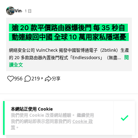
Vin
1 日
逾 20 款平價路由器爆後門 每 35 秒自
動連線回中國 全球 10 萬用家私隱堪憂
網絡安全公司 VulnCheck 揭發中國智博通電子（Zbtlink）生產
閱
的 20 多款路由器內置後門程式「Endlessdoors」（無盡...
讀全文
956
219
分享
↗
本網站正使用 Cookie
人工智能
我們使用 Cookie 改善網站體驗。 繼續使用
我們的網站即表示您同意我們的
Cookie 政
arthur
策
。
1 日