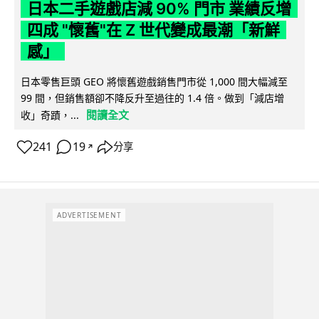
日本二手遊戲店減 90% 門市 業績反增
四成 "懷舊"在 Z 世代變成最潮「新鮮
感」
日本零售巨頭 GEO 將懷舊遊戲銷售門市從 1,000 間大幅減至
99 間，但銷售額卻不降反升至過往的 1.4 倍。做到「減店增
閱讀全文
收」奇蹟，...
241
19
分享
↗
ADVERTISEMENT