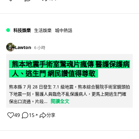
科技娛樂
生活娛樂
城中熱話
Lawton
6 小時
熊本地震手術室驚魂片瘋傳 醫護保護病
人、逃生門 網民讚值得尊敬
熊本縣 7 月 28 日發生 7.1 級地震，熊本綜合醫院手術室鏡頭拍
下地震一刻，醫護人員臨危不亂保護病人，更馬上開逃生門確
閱讀全文
保出口流通。片段...
49
15
分享
↗