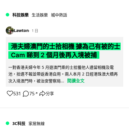
科技娛樂
生活娛樂
城中熱話
Lawton
1 日
港夫婦澳門的士拾相機 據為己有被的士
Cam 睇到 2 個月後再入境被捕
一對香港夫婦今年 5 月遊澳門乘的士拾獲他人遺留相機及電
池，拾遺不報並帶返香港自用。兩人本月 2 日經港珠澳大橋再
閱讀全文
次入境澳門時，被治安警察局...
531
75
分享
↗
3C科技
家居無線