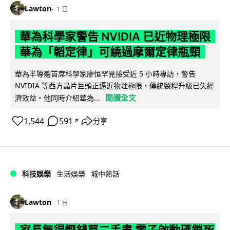
Lawton
1 日
華為科學家警告 NVIDIA 已近物理極限
華為「韜定律」可繞過摩爾定律瓶頸
華為半導體首席科學家廖恒罕見接受近 5 小時專訪，警告
NVIDIA 等西方晶片巨頭正逼近物理極限，傳統製程升級已失經
閱讀全文
濟效益。他同時介紹華為...
1,544
591
分享
↗
科技娛樂
生活娛樂
城中熱話
Lawton
1 日