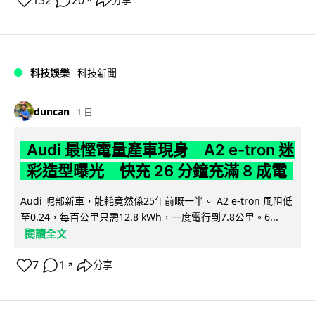
132
20
分享
科技娛樂
科技新聞
duncan
1 日
Audi 最慳電量產車現身 A2 e-tron 迷
彩造型曝光 快充 26 分鐘充滿 8 成電
Audi 呢部新車，能耗竟然係25年前嘅一半。 A2 e-tron 風阻低
至0.24，每百公里只需12.8 kWh，一度電行到7.8公里。6...
閱讀全文
7
1
分享
↗