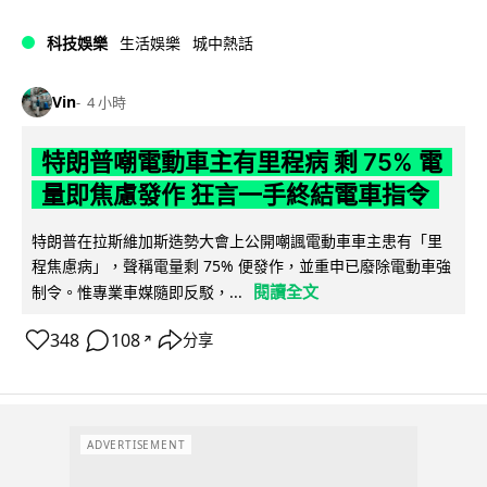
科技娛樂
生活娛樂
城中熱話
Vin
4 小時
特朗普嘲電動車主有里程病 剩 75% 電
量即焦慮發作 狂言一手終結電車指令
特朗普在拉斯維加斯造勢大會上公開嘲諷電動車車主患有「里
程焦慮病」，聲稱電量剩 75% 便發作，並重申已廢除電動車強
閱讀全文
制令。惟專業車媒隨即反駁，...
348
108
分享
↗
ADVERTISEMENT