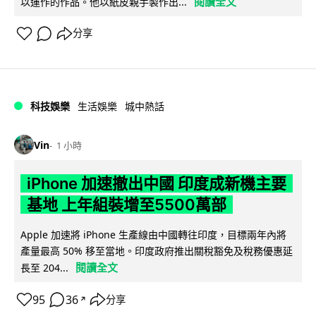
閱讀全文
以運作的作品。他以紙皮親手製作出...
分享
科技娛樂
生活娛樂
城中熱話
Vin
1 小時
iPhone 加速撤出中國 印度成新機主要
基地 上年組裝增至5500萬部
Apple 加速將 iPhone 生產線由中國轉往印度，目標兩年內將
產量最高 50% 移至當地。印度政府推出關稅豁免及稅務優惠延
閱讀全文
長至 204...
95
36
分享
↗