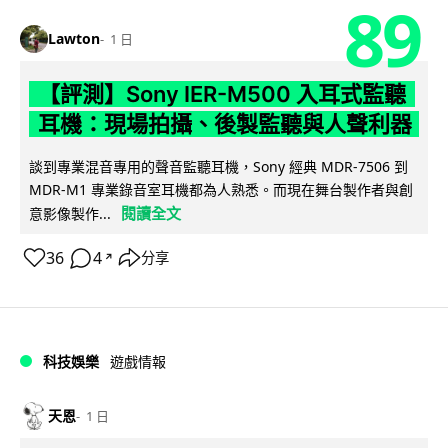
89
Lawton
1 日
【評測】Sony IER-M500 入耳式監聽
耳機：現場拍攝、後製監聽與人聲利器
談到專業混音專用的聲音監聽耳機，Sony 經典 MDR-7506 到
MDR-M1 專業錄音室耳機都為人熟悉。而現在舞台製作者與創
閱讀全文
意影像製作...
36
4
分享
↗
科技娛樂
遊戲情報
天恩
1 日