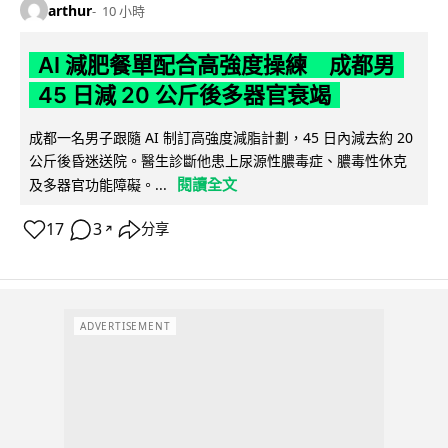
arthur
10 小時
AI 減肥餐單配合高強度操練 成都男
45 日減 20 公斤後多器官衰竭
成都一名男子跟隨 AI 制訂高強度減脂計劃，45 日內減去約 20
公斤後昏迷送院。醫生診斷他患上尿源性膿毒症、膿毒性休克
閱讀全文
及多器官功能障礙。...
17
3
分享
↗
ADVERTISEMENT