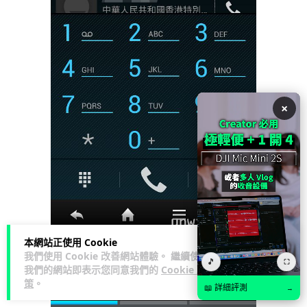
×
本網站正使用 Cookie
使用電話時，用家亦可以看到正在使用哪個網絡。
我們使用 Cookie 改善網站體驗。 繼續使用
🎵
⛶
獨特 Feel UX 介面‧操控容易 Feel Like iOS
我們的網站即表示您同意我們的
Cookie 政
策
。
📖 詳細評測
→