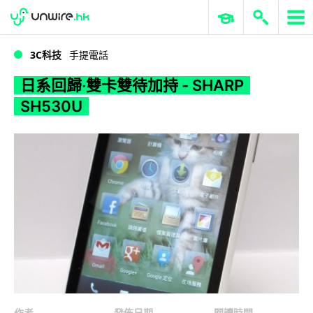
WWDC 2026
GenAI 與雲端科技專區
ERP 與商業 AI
日系回歸‧雙卡雙待加持 - SHARP SH530U
3C科技
手提電話
日系回歸‧雙卡雙待加持 - SHARP
SH530U
作者
發佈日期
閱讀時間