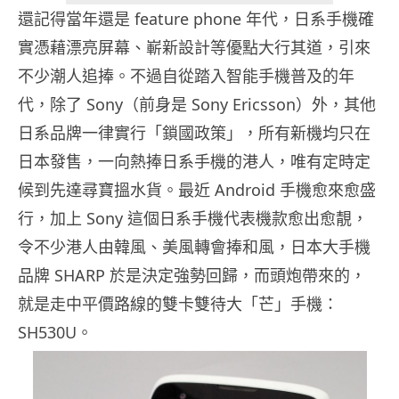
還記得當年還是 feature phone 年代，日系手機確
實憑藉漂亮屏幕、嶄新設計等優點大行其道，引來
不少潮人追捧。不過自從踏入智能手機普及的年
代，除了 Sony（前身是 Sony Ericsson）外，其他
日系品牌一律實行「鎖國政策」，所有新機均只在
日本發售，一向熱捧日系手機的港人，唯有定時定
候到先達尋寶搵水貨。最近 Android 手機愈來愈盛
行，加上 Sony 這個日系手機代表機款愈出愈靚，
令不少港人由韓風、美風轉會捧和風，日本大手機
品牌 SHARP 於是決定強勢回歸，而頭炮帶來的，
就是走中平價路線的雙卡雙待大「芒」手機：
SH530U。