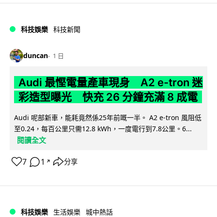
科技娛樂
科技新聞
duncan
1 日
Audi 最慳電量產車現身 A2 e-tron 迷
彩造型曝光 快充 26 分鐘充滿 8 成電
Audi 呢部新車，能耗竟然係25年前嘅一半。 A2 e-tron 風阻低
至0.24，每百公里只需12.8 kWh，一度電行到7.8公里。6...
閱讀全文
7
1
分享
↗
科技娛樂
生活娛樂
城中熱話