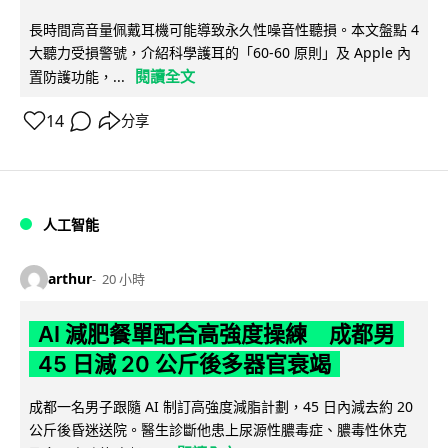
長時間高音量佩戴耳機可能導致永久性噪音性聽損。本文盤點 4
大聽力受損警號，介紹科學護耳的「60-60 原則」及 Apple 內
閱讀全文
置防護功能，...
14
分享
人工智能
arthur
20 小時
AI 減肥餐單配合高強度操練 成都男
45 日減 20 公斤後多器官衰竭
成都一名男子跟隨 AI 制訂高強度減脂計劃，45 日內減去約 20
公斤後昏迷送院。醫生診斷他患上尿源性膿毒症、膿毒性休克