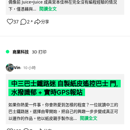
偶像前 Juice=Juice 成員宮本佳林在完全沒有編程經驗的情況
閱讀全文
下，僅憑藉與...
37
2
分享
↗
商業科技
3D 打印
Vin
10 小時
中三巴士鐵路迷 自製紙皮遙控巴士 門,
水撥識郁 + 實時GPS報站
如果你熱愛一件事，你會熱愛到怎樣的程度？一位就讀中三的
巴士鐵路迷，選擇由零開始，把自己的興趣一步步變成真正可
閱讀全文
以運作的作品。他以紙皮親手製作出...