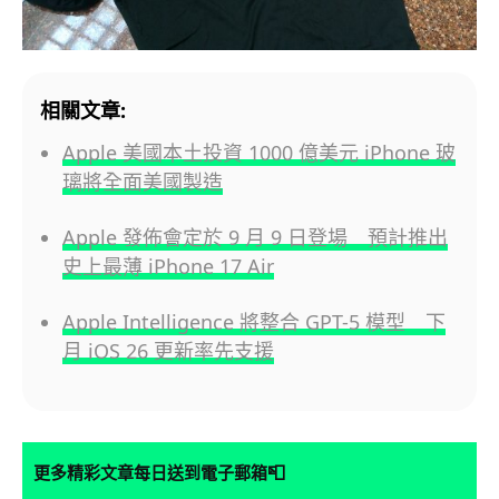
相關文章:
Apple 美國本土投資 1000 億美元 iPhone 玻
璃將全面美國製造
Apple 發佈會定於 9 月 9 日登場 預計推出
史上最薄 iPhone 17 Air
Apple Intelligence 將整合 GPT-5 模型 下
月 iOS 26 更新率先支援
📮
更多精彩文章每日送到電子郵箱