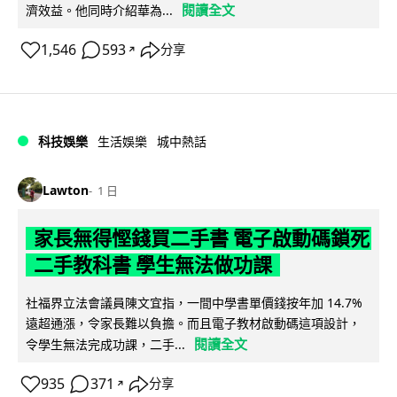
閱讀全文
濟效益。他同時介紹華為...
1,546
593
分享
↗
科技娛樂
生活娛樂
城中熱話
Lawton
1 日
家長無得慳錢買二手書 電子啟動碼鎖死
二手教科書 學生無法做功課
社福界立法會議員陳文宜指，一間中學書單價錢按年加 14.7%
遠超通漲，令家長難以負擔。而且電子教材啟動碼這項設計，
閱讀全文
令學生無法完成功課，二手...
935
371
分享
↗