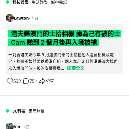
科技娛樂
生活娛樂
城中熱話
Lawton
1 日
港夫婦澳門的士拾相機 據為己有被的士
Cam 睇到 2 個月後再入境被捕
一對香港夫婦今年 5 月遊澳門乘的士拾獲他人遺留相機及電
池，拾遺不報並帶返香港自用。兩人本月 2 日經港珠澳大橋再
閱讀全文
次入境澳門時，被治安警察局...
532
75
分享
↗
3C科技
家居無線
Vin
1 日