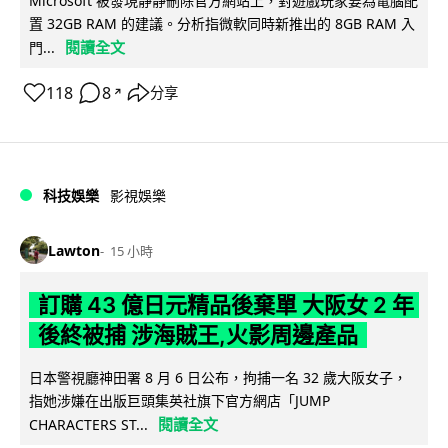
Microsoft 被發現靜靜刪除官方網站上，對遊戲玩家要為電腦配
置 32GB RAM 的建議。分析指微軟同時新推出的 8GB RAM 入
閱讀全文
門...
118
8
分享
↗
科技娛樂
影視娛樂
Lawton
15 小時
訂購 43 億日元精品後棄單 大阪女 2 年
後終被捕 涉海賊王,火影周邊產品
日本警視廳神田署 8 月 6 日公布，拘捕一名 32 歲大阪女子，
指她涉嫌在出版巨頭集英社旗下官方網店「JUMP
閱讀全文
CHARACTERS ST...