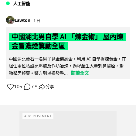
人工智能
Lawton
1 日
中國湖北男自學 AI 「煉金術」 屋內煉
金冒濃煙驚動全區
中國湖北黃石一名男子見金價高企，利用 AI 自學提煉黃金，在
租住單位私設高壓爐及作坊冶煉，過程產生大量刺鼻濃煙，驚
閱讀全文
動鄰居報警。警方到場揭發整...
105
7
分享
↗
ADVERTISEMENT