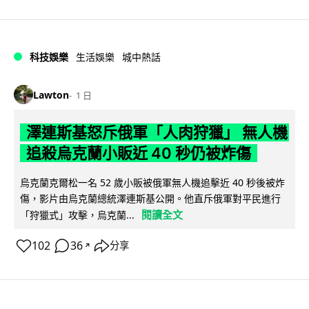
科技娛樂
生活娛樂
城中熱話
Lawton
1 日
澤連斯基怒斥俄軍「人肉狩獵」 無人機
追殺烏克蘭小販近 40 秒仍被炸傷
烏克蘭克爾松一名 52 歲小販被俄軍無人機追擊近 40 秒後被炸
傷，影片由烏克蘭總統澤連斯基公開。他直斥俄軍對平民進行
閱讀全文
「狩獵式」攻擊，烏克蘭...
102
36
分享
↗