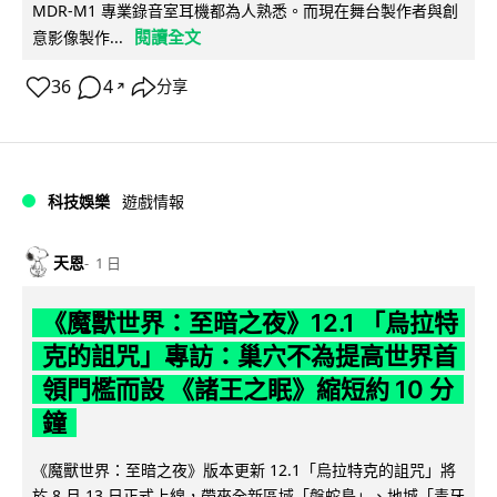
MDR-M1 專業錄音室耳機都為人熟悉。而現在舞台製作者與創
閱讀全文
意影像製作...
36
4
分享
↗
科技娛樂
遊戲情報
天恩
1 日
《魔獸世界：至暗之夜》12.1 「烏拉特
克的詛咒」專訪：巢穴不為提高世界首
領門檻而設 《諸王之眠》縮短約 10 分
鐘
《魔獸世界：至暗之夜》版本更新 12.1「烏拉特克的詛咒」將
於 8 月 13 日正式上線，帶來全新區域「盤蛇島」、地城「毒牙