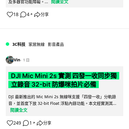
閱讀全文
及多器官功能障礙。...
18
4
分享
↗
3C科技
家居無線
影音產品
Vin
1 日
DJI Mic Mini 2s 實測 四發一收同步獨
立錄音 32-bit 防爆咪拍片必備
DJI 最新推出的 Mic Mini 2s 無線咪支援「四發一收」分軌錄
音，並首度下放 32-bit Float 浮點內錄功能。本文經實測其...
閱讀全文
249
1
分享
↗