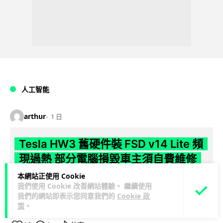
人工智能
arthur
1 日
Tesla HW3 舊硬件裝 FSD v14 Lite 頻
現過熱 部分電腦損毀車主須自費維修
本網站正使用 Cookie
Tesla 向 HW3 舊車款推送 FSD v14 Lite 系統，引發大量車主反
我們使用 Cookie 改善網站體驗。 繼續使用
映自動駕駛電腦嚴重過熱，部分更觸發高溫保護甚至直接燒
我們的網站即表示您同意我們的
Cookie 政
閱讀全文
毀，須...
策
。