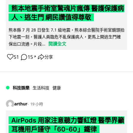
熊本地震手術室驚魂片瘋傳 醫護保護病
人、逃生門 網民讚值得尊敬
熊本縣 7 月 28 日發生 7.1 級地震，熊本綜合醫院手術室鏡頭拍
下地震一刻，醫護人員臨危不亂保護病人，更馬上開逃生門確
閱讀全文
保出口流通。片段...
51
15
分享
↗
科技娛樂
生活科技
健康
arthur
19 小時
AirPods 用家注意聽力響紅燈 醫學界籲
耳機用戶謹守「60-60」鐵律