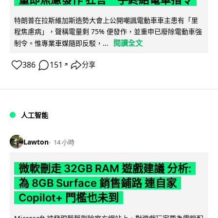
特朗普在拉斯維加斯造勢大會上公開嘲諷電動車車主患有「里
程焦慮病」，聲稱電量剩 75% 便發作，並重申已廢除電動車強
閱讀全文
制令。惟專業車媒隨即反駁，...
386
151
分享
↗
人工智能
Lawton
14 小時
微軟刪走 32GB RAM 遊戲建議 分析:
為 8GB Surface 銷售鋪路 連自家
Copilot+ 門檻也未到