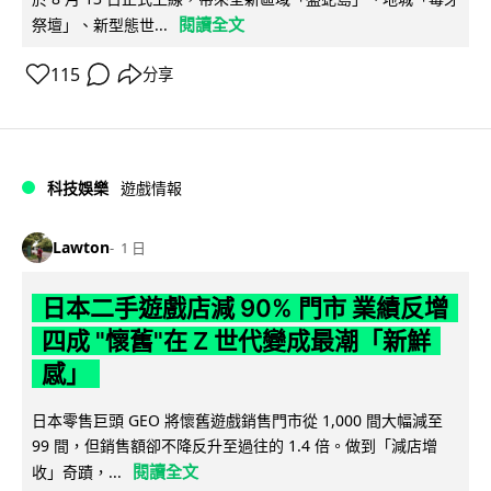
閱讀全文
祭壇」、新型態世...
115
分享
科技娛樂
遊戲情報
Lawton
1 日
日本二手遊戲店減 90% 門市 業績反增
四成 "懷舊"在 Z 世代變成最潮「新鮮
感」
日本零售巨頭 GEO 將懷舊遊戲銷售門市從 1,000 間大幅減至
99 間，但銷售額卻不降反升至過往的 1.4 倍。做到「減店增
閱讀全文
收」奇蹟，...