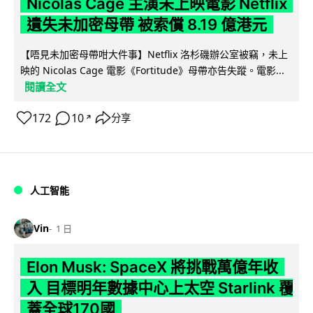
Nicolas Cage 主演未上映電影 Netflix
遺失未加密母帶 被索償 8.19 億港元
【唔見未加密母帶咁大件事】Netflix 洛杉磯辦公室被竊，未上
映的 Nicolas Cage 電影《Fortitude》母帶亦告失蹤。電影...
閱讀全文
172
10
分享
↗
人工智能
Vin
1 日
Elon Musk: SpaceX 將挑戰萬億年收
入 目標明年數據中心上太空 Starlink 覆
蓋全球170國