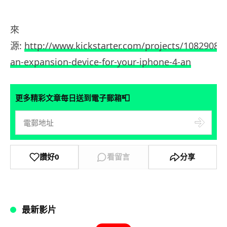
來
源:
http://www.kickstarter.com/projects/10829089
an-expansion-device-for-your-iphone-4-an
📮
更多精彩文章每日送到電子郵箱
讚好
0
看留言
分享
最新影片