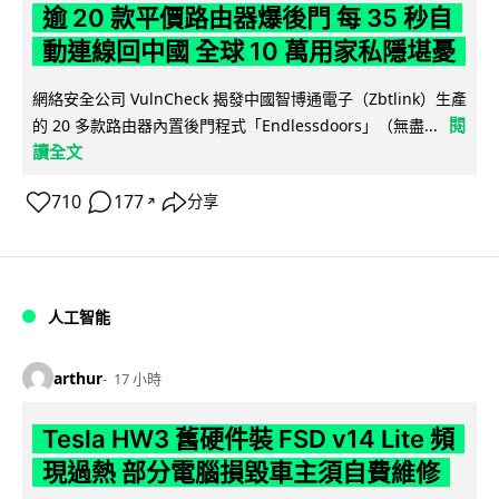
逾 20 款平價路由器爆後門 每 35 秒自
動連線回中國 全球 10 萬用家私隱堪憂
網絡安全公司 VulnCheck 揭發中國智博通電子（Zbtlink）生產
閱
的 20 多款路由器內置後門程式「Endlessdoors」（無盡...
讀全文
710
177
分享
↗
人工智能
arthur
17 小時
Tesla HW3 舊硬件裝 FSD v14 Lite 頻
現過熱 部分電腦損毀車主須自費維修