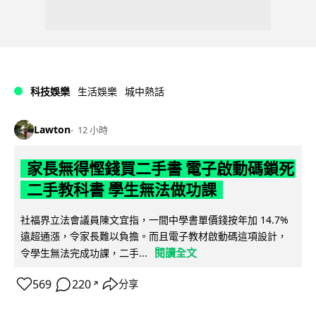
科技娛樂
生活娛樂
城中熱話
Lawton
12 小時
家長無得慳錢買二手書 電子啟動碼鎖死
二手教科書 學生無法做功課
社福界立法會議員陳文宜指，一間中學書單價錢按年加 14.7%
遠超通漲，令家長難以負擔。而且電子教材啟動碼這項設計，
閱讀全文
令學生無法完成功課，二手...
569
220
分享
↗