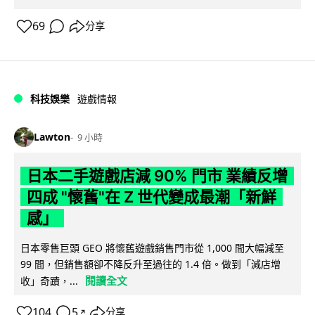
69
分享
科技娛樂
遊戲情報
Lawton
9 小時
日本二手遊戲店減 90% 門市 業績反增
四成 "懷舊"在 Z 世代變成最潮「新鮮
感」
日本零售巨頭 GEO 將懷舊遊戲銷售門市從 1,000 間大幅減至
99 間，但銷售額卻不降反升至過往的 1.4 倍。做到「減店增
閱讀全文
收」奇蹟，...
104
5
分享
↗