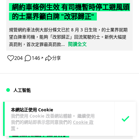
網約車條例生效 有司機暫時停工避風頭
的士業界籲白牌 "改邪歸正"
規管網約車法例大部分條文已於 8 月 3 日生效，的士業界就期
望白牌車司機，能夠「改邪歸正」回流駕駛的士。新例大幅提
閱讀全文
高罰則，首次定罪最高罰款...
204
146
分享
↗
人工智能
Lawton
1 日
本網站正使用 Cookie
我們使用 Cookie 改善網站體驗。 繼續使用
我們的網站即表示您同意我們的
Cookie 政
白宮拒測中國開放 AI 模型 業界質疑安
策
。
全框架選擇性執行