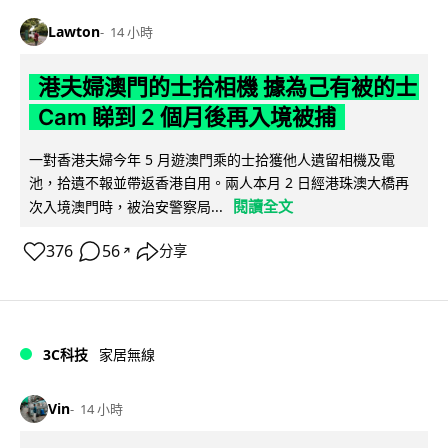
Lawton
14 小時
港夫婦澳門的士拾相機 據為己有被的士
Cam 睇到 2 個月後再入境被捕
一對香港夫婦今年 5 月遊澳門乘的士拾獲他人遺留相機及電
池，拾遺不報並帶返香港自用。兩人本月 2 日經港珠澳大橋再
閱讀全文
次入境澳門時，被治安警察局...
376
56
分享
↗
3C科技
家居無線
Vin
14 小時