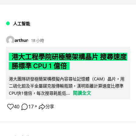
人工智能
arthur
18 小時
港大工程學院研極簡架構晶片 搜尋速度
勝標準 CPU 1 億倍
港大團隊研發極簡架構模擬內容尋址記憶體（CAM）晶片，用
二硫化鉬及半金屬銻克服傳輸瓶頸，漢明距離計算速度比標準
閱讀全文
CPU快1億倍，每次搜尋耗能低...
40
17
分享
↗