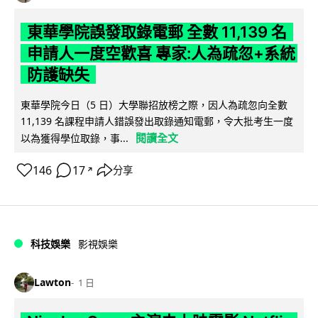
東華學院誤發取錄電郵 全數 11,139 名
申請人一度空歡喜 專家:人為疏忽+系統
防護缺失
東華學院今日（5 日）大學聯招放榜之際，因人為疏忽向全數
11,139 名課程申請人錯誤發出取錄通知電郵，令大批考生一度
閱讀全文
以為獲得學位取錄，事...
146
17
分享
↗
科技娛樂
影視娛樂
Lawton
1 日