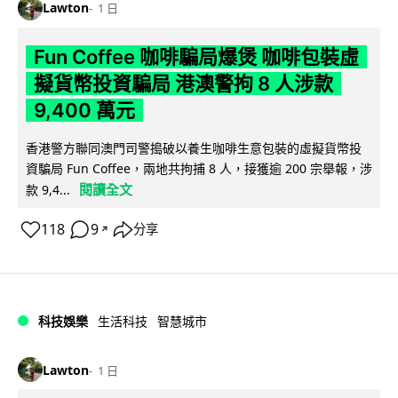
Lawton
1 日
Fun Coffee 咖啡騙局爆煲 咖啡包裝虛
擬貨幣投資騙局 港澳警拘 8 人涉款
9,400 萬元
香港警方聯同澳門司警搗破以養生咖啡生意包裝的虛擬貨幣投
資騙局 Fun Coffee，兩地共拘捕 8 人，接獲逾 200 宗舉報，涉
閱讀全文
款 9,4...
118
9
分享
↗
科技娛樂
生活科技
智慧城市
Lawton
1 日