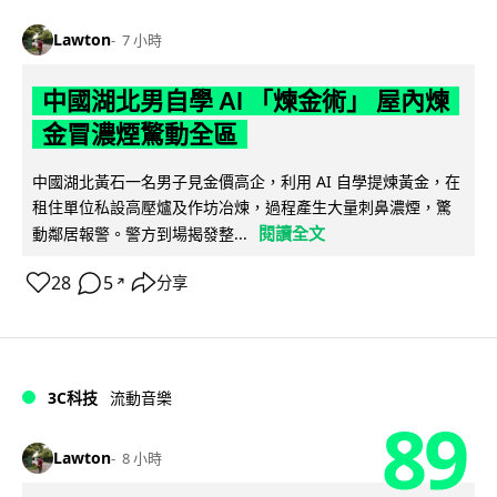
Lawton
7 小時
中國湖北男自學 AI 「煉金術」 屋內煉
金冒濃煙驚動全區
中國湖北黃石一名男子見金價高企，利用 AI 自學提煉黃金，在
租住單位私設高壓爐及作坊冶煉，過程產生大量刺鼻濃煙，驚
閱讀全文
動鄰居報警。警方到場揭發整...
28
5
分享
↗
3C科技
流動音樂
89
Lawton
8 小時