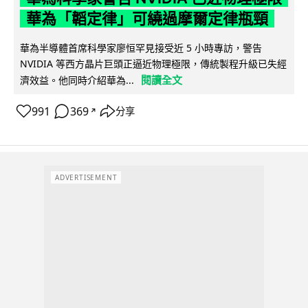
華為「韜定律」可繞過摩爾定律瓶頸
華為半導體首席科學家廖恒罕見接受近 5 小時專訪，警告
NVIDIA 等西方晶片巨頭正逼近物理極限，傳統製程升級已失經
閱讀全文
濟效益。他同時介紹華為...
991
369
分享
↗
ADVERTISEMENT