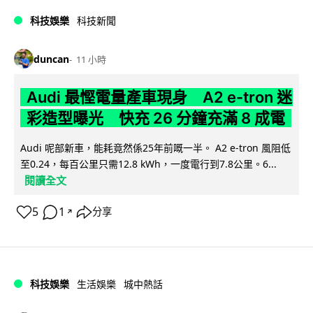
科技娛樂
科技新聞
duncan
11 小時
Audi 最慳電量產車現身 A2 e-tron 迷
彩造型曝光 快充 26 分鐘充滿 8 成電
Audi 呢部新車，能耗竟然係25年前嘅一半。 A2 e-tron 風阻低
至0.24，每百公里只需12.8 kWh，一度電行到7.8公里。6...
閱讀全文
5
1
分享
↗
科技娛樂
生活娛樂
城中熱話