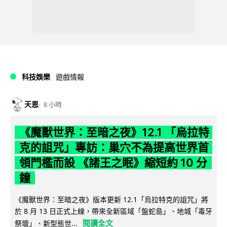
科技娛樂
遊戲情報
天恩
8 小時
《魔獸世界：至暗之夜》12.1 「烏拉特
克的詛咒」專訪：巢穴不為提高世界首
領門檻而設 《諸王之眠》縮短約 10 分
鐘
《魔獸世界：至暗之夜》版本更新 12.1「烏拉特克的詛咒」將
於 8 月 13 日正式上線，帶來全新區域「盤蛇島」、地城「毒牙
閱讀全文
祭壇」、新型態世...