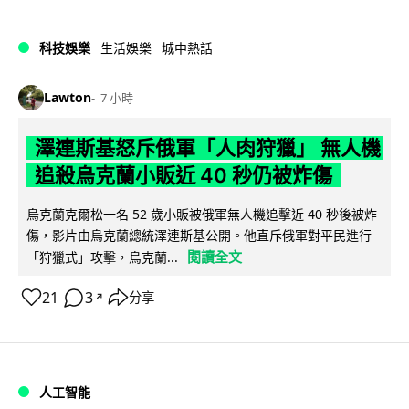
科技娛樂
生活娛樂
城中熱話
Lawton
7 小時
澤連斯基怒斥俄軍「人肉狩獵」 無人機
追殺烏克蘭小販近 40 秒仍被炸傷
烏克蘭克爾松一名 52 歲小販被俄軍無人機追擊近 40 秒後被炸
傷，影片由烏克蘭總統澤連斯基公開。他直斥俄軍對平民進行
閱讀全文
「狩獵式」攻擊，烏克蘭...
21
3
分享
↗
人工智能