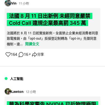
Vin
11 小時
法國 8 月 11 日出新例 未經同意嚴禁
Cold Call 違規企業最高罰 345 萬
法國將於 8 月 11 日起實施新例，全面禁止企業未經消費者同意
致電推銷，由「opt-out」拒接登記制轉為「opt-in」先徵同意
閱讀全文
機制。違...
164
16
分享
↗
人工智能
Lawton
12 小時
華為科學家警告 NVIDIA 已近物理極限