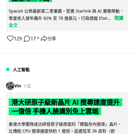
SpaceX 公佈最新第二季業績，受惠 Starlink 與 AI 業務帶動，
閱讀
季度收入按年飆升 92% 至 78 億美元。行政總裁 Elon...
全文
129
17
分享
↗
人工智能
Vin
1 日
港大研原子級新晶片 AI 搜尋速度提升
一億倍 手機人臉識別免上雲端
香港大學團隊成功研發原子級厚度的「模擬存內搜尋」晶片，
比傳統 CPU 搜尋速度快約 1 億倍，延遲低至 36 皮秒（即