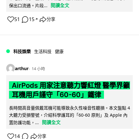
閱讀全文
保出口流通。片段...
51
15
分享
↗
科技娛樂
生活科技
健康
arthur
14 小時
AirPods 用家注意聽力響紅燈 醫學界籲
耳機用戶謹守「60-60」鐵律
長時間高音量佩戴耳機可能導致永久性噪音性聽損。本文盤點 4
大聽力受損警號，介紹科學護耳的「60-60 原則」及 Apple 內
閱讀全文
置防護功能，...
14
分享