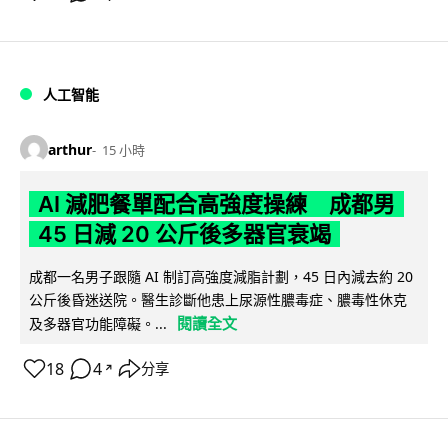
人工智能
arthur
15 小時
AI 減肥餐單配合高強度操練 成都男
45 日減 20 公斤後多器官衰竭
成都一名男子跟隨 AI 制訂高強度減脂計劃，45 日內減去約 20
公斤後昏迷送院。醫生診斷他患上尿源性膿毒症、膿毒性休克
閱讀全文
及多器官功能障礙。...
18
4
分享
↗