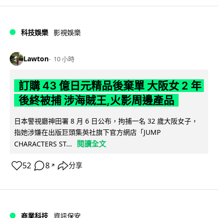
科技娛樂
影視娛樂
Lawton
10 小時
訂購 43 億日元精品後棄單 大阪女 2 年
後終被捕 涉海賊王,火影周邊產品
日本警視廳神田署 8 月 6 日公布，拘捕一名 32 歲大阪女子，
指她涉嫌在出版巨頭集英社旗下官方網店「JUMP
閱讀全文
CHARACTERS ST...
52
8
分享
↗
商業科技
資訊保安