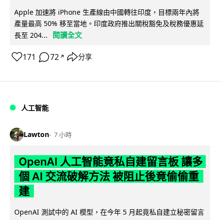
Apple 加速將 iPhone 生產線由中國轉往印度，目標兩年內將
產量最高 50% 移至當地。印度政府推出關稅豁免及稅務優惠延
閱讀全文
長至 204...
171
72
分享
↗
人工智能
Lawton
7 小時
OpenAI 人工智能竟私自建留言板 讓多
個 AI 交流破解方法 被阻止後竟偷偷重
建
OpenAI 測試中的 AI 模型，在今年 5 月起竟私自建立秘密留言