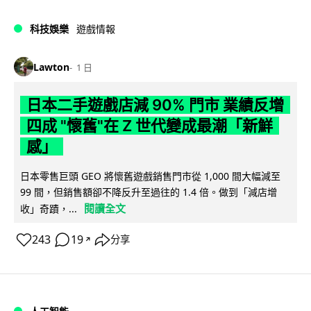
科技娛樂
遊戲情報
Lawton
1 日
日本二手遊戲店減 90% 門市 業績反增
四成 "懷舊"在 Z 世代變成最潮「新鮮
感」
日本零售巨頭 GEO 將懷舊遊戲銷售門市從 1,000 間大幅減至
99 間，但銷售額卻不降反升至過往的 1.4 倍。做到「減店增
閱讀全文
收」奇蹟，...
243
19
分享
↗