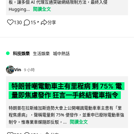
板，讓多個 AI 代理互通突破網絡限制方法，最終入侵
閱讀全文
Hugging...
130
15
分享
↗
科技娛樂
生活娛樂
城中熱話
Vin
9 小時
特朗普嘲電動車主有里程病 剩 75% 電
量即焦慮發作 狂言一手終結電車指令
特朗普在拉斯維加斯造勢大會上公開嘲諷電動車車主患有「里
程焦慮病」，聲稱電量剩 75% 便發作，並重申已廢除電動車強
閱讀全文
制令。惟專業車媒隨即反駁，...