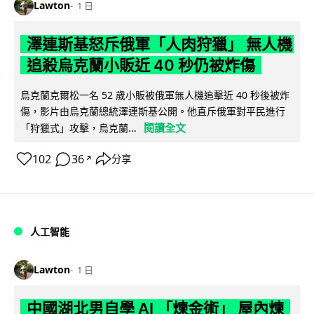
Lawton
1 日
澤連斯基怒斥俄軍「人肉狩獵」 無人機
追殺烏克蘭小販近 40 秒仍被炸傷
烏克蘭克爾松一名 52 歲小販被俄軍無人機追擊近 40 秒後被炸
傷，影片由烏克蘭總統澤連斯基公開。他直斥俄軍對平民進行
閱讀全文
「狩獵式」攻擊，烏克蘭...
102
36
分享
↗
人工智能
Lawton
1 日
中國湖北男自學 AI 「煉金術」 屋內煉