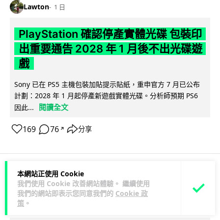
Lawton
1 日
PlayStation 確認停產實體光碟 包裝印
出重要通告 2028 年 1 月後不出光碟遊
戲
Sony 已在 PS5 主機包裝加貼提示貼紙，重申官方 7 月已公布
計劃：2028 年 1 月起停產新遊戲實體光碟。分析師預期 PS6
閱讀全文
因此...
169
76
分享
↗
本網站正使用 Cookie
人工智能
我們使用 Cookie 改善網站體驗。 繼續使用
我們的網站即表示您同意我們的
Cookie 政
策
。
Vin
1 日