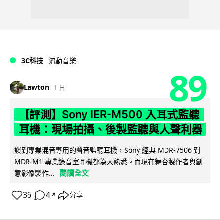
3C科技
流動音樂
89
Lawton
1 日
【評測】Sony IER-M500 入耳式監聽
耳機：現場拍攝、後製監聽與人聲利器
談到專業混音專用的聲音監聽耳機，Sony 經典 MDR-7506 到
MDR-M1 專業錄音室耳機都為人熟悉。而現在舞台製作者與創
閱讀全文
意影像製作...
36
4
分享
↗