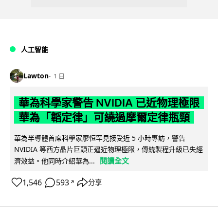
人工智能
Lawton
1 日
華為科學家警告 NVIDIA 已近物理極限
華為「韜定律」可繞過摩爾定律瓶頸
華為半導體首席科學家廖恒罕見接受近 5 小時專訪，警告
NVIDIA 等西方晶片巨頭正逼近物理極限，傳統製程升級已失經
閱讀全文
濟效益。他同時介紹華為...
1,546
593
分享
↗