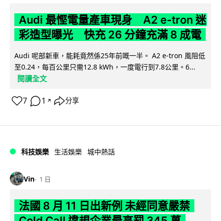
Audi 最慳電量產車現身 A2 e-tron 迷
彩造型曝光 快充 26 分鐘充滿 8 成電
Audi 呢部新車，能耗竟然係25年前嘅一半。 A2 e-tron 風阻低
至0.24，每百公里只需12.8 kWh，一度電行到7.8公里。6...
閱讀全文
7
1
分享
↗
科技娛樂
生活娛樂
城中熱話
Vin
1 日
法國 8 月 11 日出新例 未經同意嚴禁
Cold Call 違規企業最高罰 345 萬