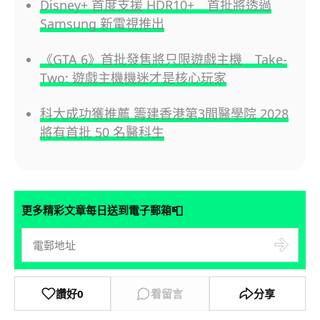
Disney+ 首度支援 HDR10+ 首批將透過
Samsung 新電視推出
《GTA 6》首批發售將只限遊戲主機 Take-
Two: 遊戲主機機迷才是核心玩家
科大成功獲推薦 籌建香港第3間醫學院 2028
將有首批 50 名醫科生
📮
更多精彩文章每日送到電子郵箱
讚好
0
看留言
分享