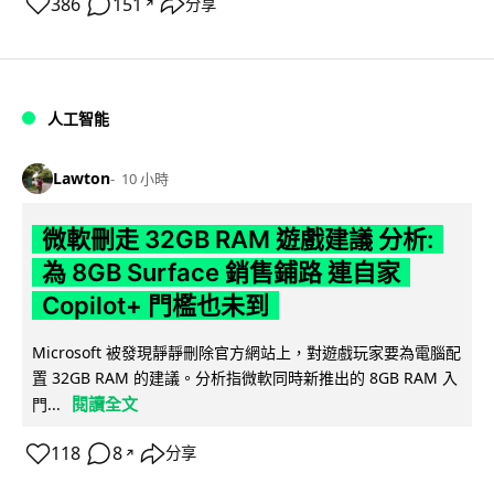
386
151
分享
↗
人工智能
Lawton
10 小時
微軟刪走 32GB RAM 遊戲建議 分析:
為 8GB Surface 銷售鋪路 連自家
Copilot+ 門檻也未到
Microsoft 被發現靜靜刪除官方網站上，對遊戲玩家要為電腦配
置 32GB RAM 的建議。分析指微軟同時新推出的 8GB RAM 入
閱讀全文
門...
118
8
分享
↗