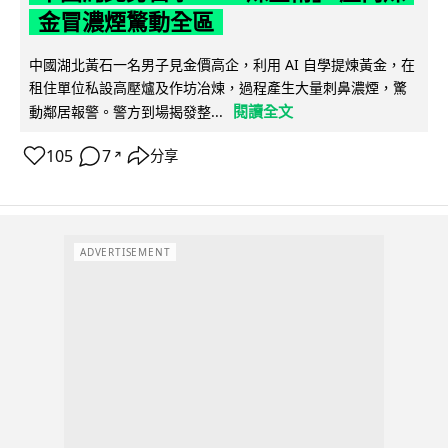
金冒濃煙驚動全區
中國湖北黃石一名男子見金價高企，利用 AI 自學提煉黃金，在
租住單位私設高壓爐及作坊冶煉，過程產生大量刺鼻濃煙，驚
閱讀全文
動鄰居報警。警方到場揭發整...
105
7
分享
↗
ADVERTISEMENT