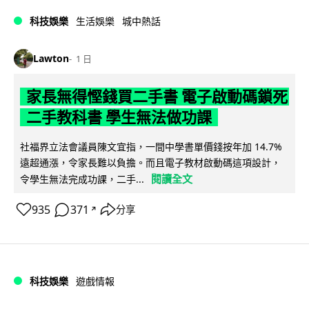
科技娛樂
生活娛樂
城中熱話
Lawton
1 日
家長無得慳錢買二手書 電子啟動碼鎖死
二手教科書 學生無法做功課
社福界立法會議員陳文宜指，一間中學書單價錢按年加 14.7%
遠超通漲，令家長難以負擔。而且電子教材啟動碼這項設計，
閱讀全文
令學生無法完成功課，二手...
935
371
分享
↗
科技娛樂
遊戲情報