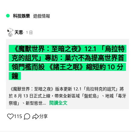
科技娛樂
遊戲情報
天恩
1 日
《魔獸世界：至暗之夜》12.1 「烏拉特
克的詛咒」專訪：巢穴不為提高世界首
領門檻而設 《諸王之眠》縮短約 10 分
鐘
《魔獸世界：至暗之夜》版本更新 12.1「烏拉特克的詛咒」將
於 8 月 13 日正式上線，帶來全新區域「盤蛇島」、地城「毒牙
閱讀全文
祭壇」、新型態世...
115
分享