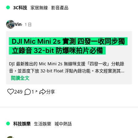
3C科技
家居無線
影音產品
Vin
1 日
DJI Mic Mini 2s 實測 四發一收同步獨
立錄音 32-bit 防爆咪拍片必備
DJI 最新推出的 Mic Mini 2s 無線咪支援「四發一收」分軌錄
音，並首度下放 32-bit Float 浮點內錄功能。本文經實測其...
閱讀全文
249
1
分享
↗
科技娛樂
生活娛樂
城中熱話